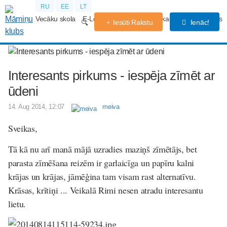
RU
EE
LT
Vecāku skola
E-Lekcijas
Grūtniecības kalendārs
Forums
Iesūti Rakstu
Ienāc!
Interesants pirkums - iespēja zīmēt ar
ūdeni
14. Aug 2014, 12:07
meiva
Sveikas,
Tā kā nu arī manā mājā uzradies maziņš zīmētājs, bet
parasta zīmēšana reizēm ir garlaicīga un papīru kalni
krājas un krājas, jāmēģina tam visam rast alternatīvu.
Krāsas, krītiņi ... Veikalā Rimi nesen atradu interesantu
lietu.