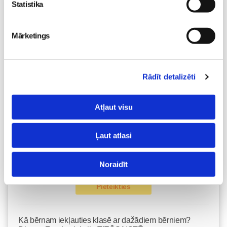
Vecāku skola
Statistika
Grūtnieču masāža, pēcdzemdību masāža, ķermeņa
masāža Māmiņu klubā pie masāžas speciālistes Olgas
Mārketings
Gerasimenko
Ķermeņa masāža
10.08 11:30-15:30
Izpārdots
Rādīt detalizēti
Nodarbības citā laikā
Atļaut visu
Emocionālā un psiholoģiskā sagatavošanās
Ļaut atlasi
dzemdībām kopā ar Diānu Zandi tiešsaistē ZOOM.US
11.08 10:00-12:00
Brīvo vietu skaits:
9
Noraidīt
Pieteikties
Kā bērnam iekļauties klasē ar dažādiem bērniem?