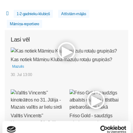
1-2-gadnieku-klubiņš
Attīstām-mājās
Māmiņa-reportiere
Lasi vēl
Kas notiek Māmiņu Kluba mazuļu rotaļu grupiņās?
Mazulis
30. Jul 13:00
Valītis Vincents"
Friso Gold - saudzīgs
kinoteātros no 31. Jūlija -
atbalsts mazuļa attīstībai
Mazais valītis ar lielu sirdi
piebarošanas laikā