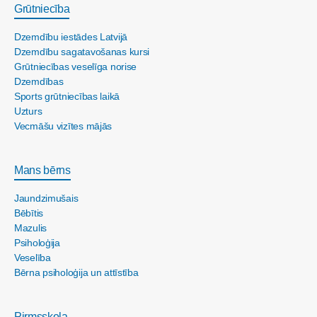
Grūtniecība
Dzemdību iestādes Latvijā
Dzemdību sagatavošanas kursi
Grūtniecības veselīga norise
Dzemdības
Sports grūtniecības laikā
Uzturs
Vecmāšu vizītes mājās
Mans bērns
Jaundzimušais
Bēbītis
Mazulis
Psiholoģija
Veselība
Bērna psiholoģija un attīstība
Pirmsskola