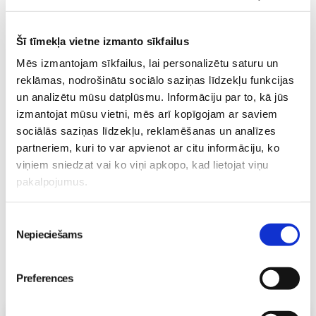
Mazulis
Mazulis
20. Jul 09:33
01. Jul 12:53
Šī tīmekļa vietne izmanto sīkfailus
Mēs izmantojam sīkfailus, lai personalizētu saturu un
reklāmas, nodrošinātu sociālo saziņas līdzekļu funkcijas
un analizētu mūsu datplūsmu. Informāciju par to, kā jūs
Mazuļa pirmā pieredze
izmantojat mūsu vietni, mēs arī kopīgojam ar saviem
peldēšanā
Mazulis
sociālās saziņas līdzekļu, reklamēšanas un analīzes
23. May 09:55
partneriem, kuri to var apvienot ar citu informāciju, ko
viņiem sniedzat vai ko viņi apkopo, kad lietojat viņu
pakalpojumus.
Piekrišanas
Nepieciešams
izvēle
Preferences