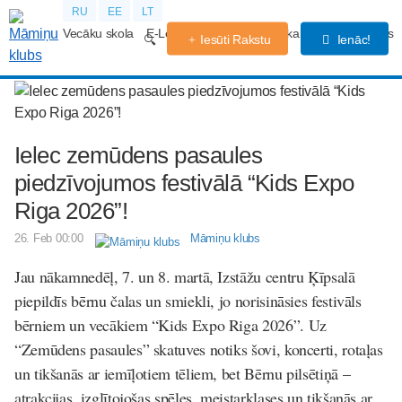
RU
EE
LT
Vecāku skola
E-Lekcijas
Grūtniecības kalendārs
Forums
Iesūti Rakstu
Ienāc!
Ielec zemūdens pasaules
piedzīvojumos festivālā “Kids Expo
Riga 2026”!
26. Feb 00:00
Māmiņu klubs
Jau nākamnedēļ, 7. un 8. martā, Izstāžu centru Ķīpsalā
piepildīs bērnu čalas un smiekli, jo norisināsies festivāls
bērniem un vecākiem “Kids Expo Riga 2026”. Uz
“Zemūdens pasaules” skatuves notiks šovi, koncerti, rotaļas
un tikšanās ar iemīļotiem tēliem, bet Bērnu pilsētiņā –
atrakcijas, izglītojošas spēles, meistarklases un tikšanās ar