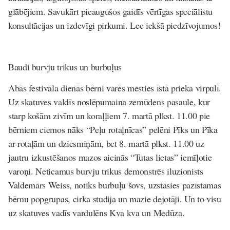
glābējiem. Savukārt pieaugušos gaidīs vērtīgas speciālistu
konsultācijas un izdevīgi pirkumi. Lec iekšā piedzīvojumos!
Baudi burvju trikus un burbuļus
Abās festivāla dienās bērni varēs mesties īstā prieka virpulī.
Uz skatuves valdīs noslēpumaina zemūdens pasaule, kur
starp košām zivīm un koraļļiem 7. martā plkst. 11.00 pie
bērniem ciemos nāks “Peļu rotaļnīcas” pelēni Pīks un Pīka
ar rotaļām un dziesmiņām, bet 8. martā plkst. 11.00 uz
jautru izkustēšanos mazos aicinās “Tutas lietas” iemīļotie
varoņi. Neticamus burvju trikus demonstrēs iluzionists
Valdemārs Weiss, notiks burbuļu šovs, uzstāsies pazīstamas
bērnu popgrupas, cirka studija un mazie dejotāji. Un to visu
uz skatuves vadīs vardulēns Kva kva un Medūza.