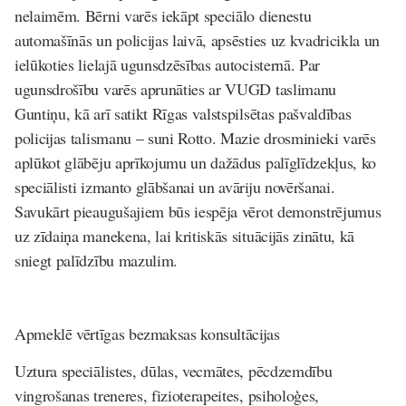
nelaimēm. Bērni varēs iekāpt speciālo dienestu
automašīnās un policijas laivā, apsēsties uz kvadricikla un
ielūkoties lielajā ugunsdzēsības autocisternā. Par
ugunsdrošību varēs aprunāties ar VUGD taslimanu
Guntiņu, kā arī satikt Rīgas valstspilsētas pašvaldības
policijas talismanu – suni Rotto. Mazie drosminieki varēs
aplūkot glābēju aprīkojumu un dažādus palīglīdzekļus, ko
speciālisti izmanto glābšanai un avāriju novēršanai.
Savukārt pieaugušajiem būs iespēja vērot demonstrējumus
uz zīdaiņa manekena, lai kritiskās situācijās zinātu, kā
sniegt palīdzību mazulim.
Apmeklē vērtīgas bezmaksas konsultācijas
Uztura speciālistes, dūlas, vecmātes, pēcdzemdību
vingrošanas treneres, fizioterapeites, psiholoģes,