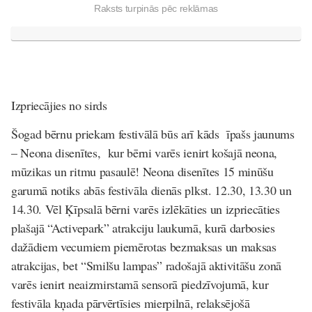
Raksts turpinās pēc reklāmas
Izpriecājies no sirds
Šogad bērnu priekam festivālā būs arī kāds īpašs jaunums
– Neona disenītes, kur bērni varēs ienirt košajā neona,
mūzikas un ritmu pasaulē! Neona disenītes 15 minūšu
garumā notiks abās festivāla dienās plkst. 12.30, 13.30 un
14.30. Vēl Ķīpsalā bērni varēs izlēkāties un izpriecāties
plašajā “Activepark” atrakciju laukumā, kurā darbosies
dažādiem vecumiem piemērotas bezmaksas un maksas
atrakcijas, bet “Smilšu lampas” radošajā aktivitāšu zonā
varēs ienirt neaizmirstamā sensorā piedzīvojumā, kur
festivāla kņada pārvērtīsies mierpilnā, relaksējošā