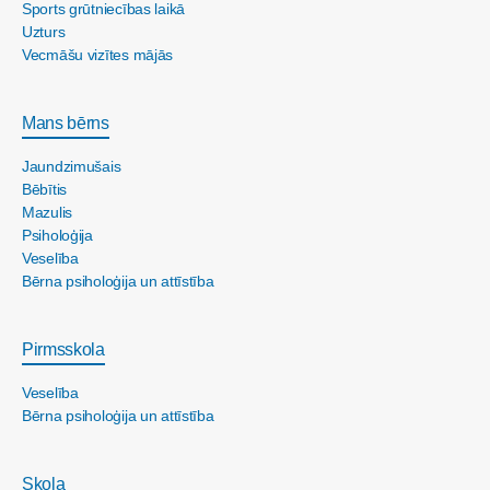
Sports grūtniecības laikā
Uzturs
Vecmāšu vizītes mājās
Mans bērns
Jaundzimušais
Bēbītis
Mazulis
Psiholoģija
Veselība
Bērna psiholoģija un attīstība
Pirmsskola
Veselība
Bērna psiholoģija un attīstība
Skola