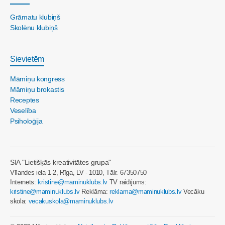
Grāmatu klubiņš
Skolēnu klubiņš
Sievietēm
Māmiņu kongress
Māmiņu brokastis
Receptes
Veselība
Psiholoģija
SIA "Lietišķās kreativitātes grupa"
Vīlandes iela 1-2, Rīga, LV - 1010, Tālr. 67350750
Internets:
kristine@maminuklubs.lv
TV raidījums:
kristine@maminuklubs.lv
Reklāma:
reklama@maminuklubs.lv
Vecāku
skola:
vecakuskola@maminuklubs.lv