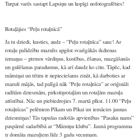
Turpat varēs sastapt Lapsiņu un kopīgi nofotografēties!
Rotaļājies “Peļu rotaļnīcā”
Ja tu dziedi, kusties, audz – “Peļu rotaļnīca” sauc! Ar
rotaļu palīdzību mazulis apgūst svarīgākās ikdienas
iemaņas – pirmos vārdiņus, kustības, ēšanas, mazgāšanās
un gulēšanas paradumus, kā arī daudz ko citu. Tāpēc, kad
māmiņai un tētim ir nepieciešams zināt, kā darboties ar
mazuli mājās, tad palīgā nāk “Peļu rotaļnīca” ar oriģināli
radītām dziesmām, pirkstiņrotaļām un rotaļām mazuļa
attīstībai. Nāc un piebiedrojies 7. martā plkst. 11.00 “Peļu
rotaļnīcas” pelēniem Pīkam un Pīkai un iemācies jaunas
dziesmiņas! Tās tapušas radošās apvienības “Pasaku nams”
paspārnē sadarbībā ar “Māmiņu klubu”.
Jaunā programma
ir domāta mazuļiem līdz 3 gadu vecumam.