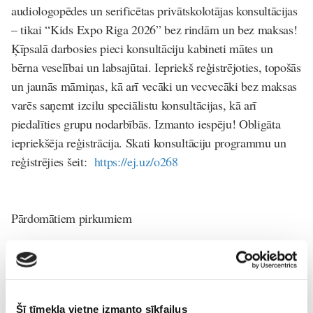
audiologopēdes un serificētas privātskolotājas konsultācijas
– tikai “Kids Expo Riga 2026” bez rindām un bez maksas!
Ķīpsalā darbosies pieci konsultāciju kabineti mātes un
bērna veselībai un labsajūtai. Iepriekš reģistrējoties, topošās
un jaunās māmiņas, kā arī vecāki un vecvecāki bez maksas
varēs saņemt izcilu speciālistu konsultācijas, kā arī
piedalīties grupu nodarbībās. Izmanto iespēju! Obligāta
iepriekšēja reģistrācija. Skati konsultāciju programmu un
reģistrējies šeit:
https://ej.uz/o268
Pārdomātiem pirkumiem
Kamēr bērni metīsies prieka pilnā piedzīvojumā, turpat
līdzās izstādes ekspozīcijā ražotāji, tirgotāji un
pakalpojumu sniedzēji vecākiem prezentēs dažādas preces
jaundzimušajiem, mazuļiem, pirmsskolas vecuma bērniem
Šī tīmekļa vietne izmanto sīkfailus