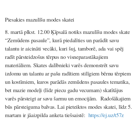
Piesakies mazulīšu modes skatei
8. martā
plkst. 12.00 Ķīpsalā notiks mazulīšu modes skate
“Zemūdens pasaule”, kurā piedalīties un parādīt savu
talantu ir aicināti vecāki, kuri šuj, tamborē, ada vai spēj
radīt pārsteidzošus tērpus no visneparastākajiem
materiāliem. Skates dalībnieki varēs demonstrēt savu
izdomu un talantu ar pašu radītiem stilīgiem bērnu tērpiem
un kostīmiem, kuros parādās zemūdens pasaules tematika,
bet mazie modeļi (līdz piecu gadu vecumam) skatītājus
varēs pārsteigt ar savu šarmu un emocijām. Radošākajiem
būs pārsteiguma balvas. Lai pieteiktos modes skatei, līdz 5.
martam ir jāaizpilda anketa tiešsaistē:
https://ej.uz/t57z