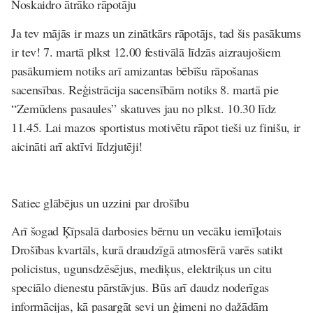
Noskaidro ātrāko rāpotāju
Ja tev mājās ir mazs un zinātkārs rāpotājs, tad šis pasākums
ir tev! 7. martā plkst 12.00 festivālā līdzās aizraujošiem
pasākumiem notiks arī amizantas bēbīšu rāpošanas
sacensības. Reģistrācija sacensībām notiks 8. martā pie
“Zemūdens pasaules” skatuves jau no plkst. 10.30 līdz
11.45. Lai mazos sportistus motivētu rāpot tieši uz finišu, ir
aicināti arī aktīvi līdzjutēji!
Satiec glābējus un uzzini par drošību
Arī šogad Ķīpsalā darbosies bērnu un vecāku iemīļotais
Drošības kvartāls, kurā draudzīgā atmosfērā varēs satikt
policistus, ugunsdzēsējus, mediķus, elektriķus un citu
speciālo dienestu pārstāvjus. Būs arī daudz noderīgas
informācijas, kā pasargāt sevi un ģimeni no dažādām