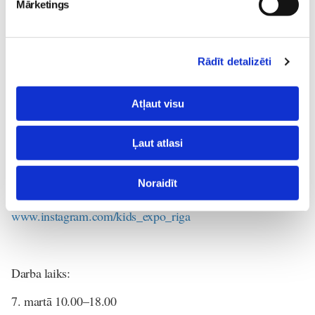
Mārketings
Pasākums piemērots visai ģimenei, bet jo īpaši bērniem no
Rādīt detalizēti
1 līdz 7 gadu vecumam.
Atļaut visu
Vairāk par festivālu un izstādi:
kidsexporiga.com
Ļaut atlasi
Seko mums!
Noraidīt
www.facebook.com/expokidsriga
www.instagram.com/kids_expo_riga
Darba laiks:
7. martā 10.00–18.00