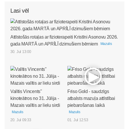
Lasi vēl
Attīstošās rotaļas ar fizioterapeiti Kristīni Asonovu 2026.
gada MARTĀ un APRĪLĪ dzimušiem bērniem
Mazulis
30. Jul 13:00
Valītis Vincents"
Friso Gold - saudzīgs
kinoteātros no 31. Jūlija -
atbalsts mazuļa attīstībai
Mazais valītis ar lielu sirdi
piebarošanas laikā
Mazulis
Mazulis
20. Jul 09:33
01. Jul 12:53