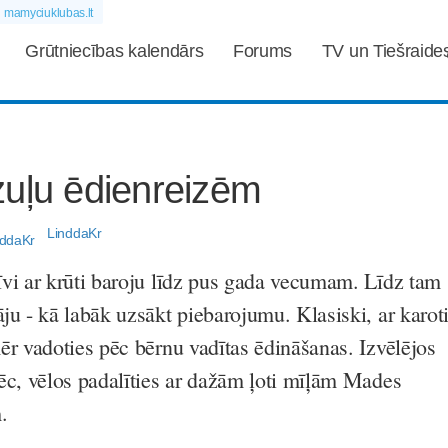
mamyciuklubas.lt
Grūtniecības kalendārs
Forums
TV un Tiešraide
zuļu ēdienreizēm
LinddaKr
vi ar krūti baroju līdz pus gada vecumam. Līdz tam
ju - kā labāk uzsākt piebarojumu. Klasiski, ar karot
ēr vadoties pēc bērnu vadītas ēdināšanas. Izvēlējos
ēc, vēlos padalīties ar dažām ļoti mīļām Mades
m.