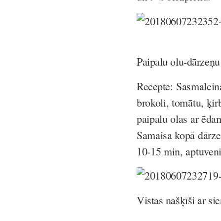
Paipalu olu-dārzeņu
Recepte:
Sasmalcina
brokoli, tomātu, ķir
paipalu olas ar ēda
Samaisa kopā dārzeņ
10-15 min, aptuven
Vistas našķīši ar sie