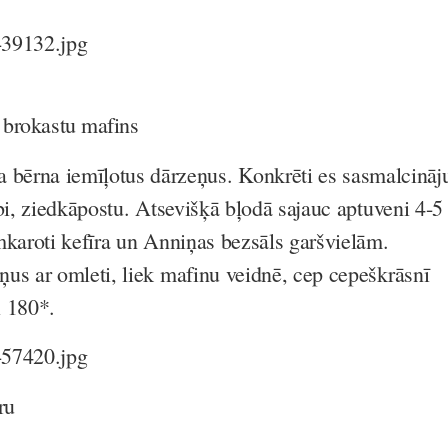
 brokastu mafins
 bērna iemīļotus dārzeņus. Konkrēti es sasmalcināj
bi, ziedkāpostu. Atsevišķā bļodā sajauc aptuveni 4-5
mkaroti kefīra un Anniņas bezsāls garšvielām.
us ar omleti, liek mafinu veidnē, cep cepeškrāsnī
i 180*.
ru