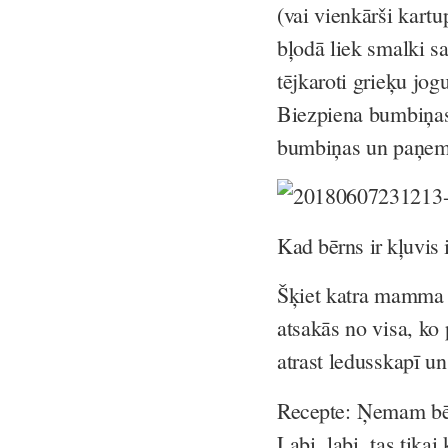
(vai vienkārši kartu
bļodā liek smalki s
tējkaroti grieķu jog
Biezpiena bumbiņas 
bumbiņas un paņem
Kad bērns ir kļuvis 
Šķiet katra mamma ir
atsakās no visa, ko 
atrast ledusskapī u
Recepte:
Ņemam bēr
Labi, labi, tas tika