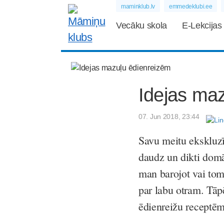
maminklub.lv
emmedeklubi.ee
Vecāku skola
E-Lekcijas
Idejas ma
07. Jun 2018, 23:44
Savu meitu ekskluzī
daudz un dikti domā
man barojot vai tom
par labu otram. Tāp
ēdienreižu receptē