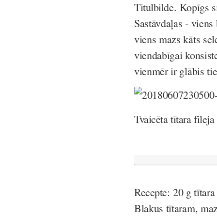
Titulbilde.
Kopīgs s
Sastāvdaļas -
viens 
viens mazs kāts sel
viendabīgai konsiste
vienmēr ir glābis ti
Tvaicēta tītara file
R
ecepte:
20 g tītara
Blakus tītaram, mazo