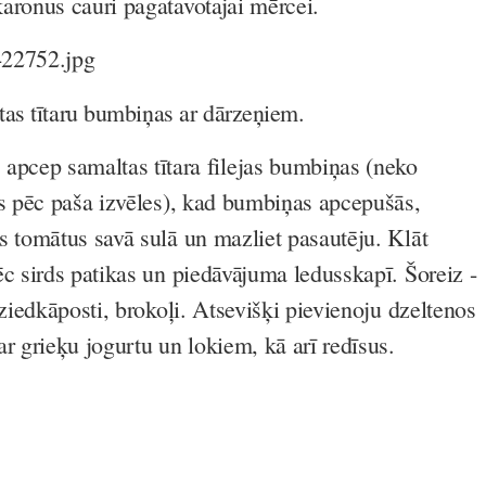
aronus cauri pagatavotajai mērcei.
as tītaru bumbiņas ar dārzeņiem.
apcep samaltas tītara filejas bumbiņas (neko
as pēc paša izvēles), kad bumbiņas apcepušās,
s tomātus savā sulā un mazliet pasautēju. Klāt
ēc sirds patikas un piedāvājuma ledusskapī. Šoreiz -
 ziedkāposti, brokoļi. Atsevišķi pievienoju dzeltenos
ar grieķu jogurtu un lokiem, kā arī redīsus.