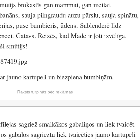
mūtijs brokastīs gan mammai, gan meitai.
banāns, sauja pilngraudu auzu pārslu, sauja spinātu,
erijas, puse bumbieris, ūdens.
Sablenderē līdz
ncei. Gatavs. Reizēs, kad Made ir ļoti izvēlīga,
eši smūtijs!
ja ar jauno kartupeli un biezpiena bumbiņām.
Raksts turpinās pēc reklāmas
 filejas sagriež smalkākos gabaliņos un liek tvaicēt.
s gabalos sagrieztu liek tvaicēties jauno kartupeli