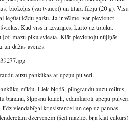
, brokoļus (var tvaicēt) un tītara fileju (20 g). Visu
lai iegūst kādu garšu. Ja ir vēlme, var pievienot
vielas. Kad viss ir izvārījies, kārto uz trauka.
ļoti mazu piku sviesta. Klāt pievienoju nūjiņās
rķi un dažas avenes.
ngraudu auzu pankūkas ar upeņu pulveri.
ankūku mīklu. Liek bļodā, pilngraudu auzu miltus,
tu banānu, šķipsnu kanēli, ēdamkaroti upeņu pulveri
 līdz viendabīgai konsistencei un cep uz pannas.
lenderētām dzērvenēm (šeit mazliet bija klāt cukurs)