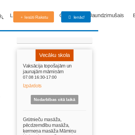
s
Labdarības fonds
Gaidības
Jaundzimušais
Iesūti Rakstu
Ienāc!
Vecāku skola
Vaksācija topošajām un
jaunajām māmiņām
07.08 16:30-17:00
Izpārdots
i
Nodarbības citā laikā
Grūtnieču masāža,
pēcdzemdību masāža,
ķermeņa masāža Māmiņu