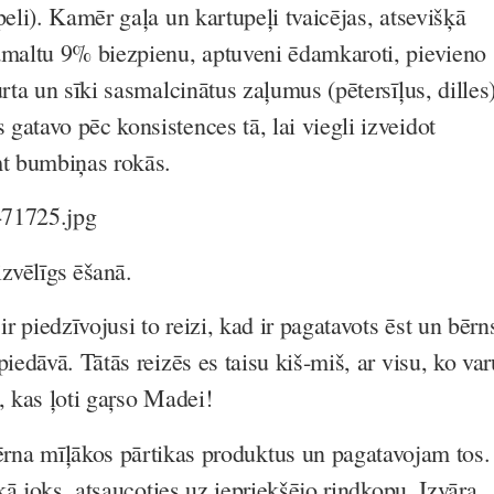
peli). Kamēr gaļa un kartupeļi tvaicējas, atsevišķā
amaltu 9% biezpienu, aptuveni ēdamkaroti, pievieno
urta un sīki sasmalcinātus zaļumus (pētersīļus, dilles)
gatavo pēc konsistences tā, lai viegli izveidot
t bumbiņas rokās.
izvēlīgs ēšanā.
 piedzīvojusi to reizi, kad ir pagatavots ēst un bērn
piedāvā. Tātās reizēs es taisu kiš-miš, ar visu, ko var
n, kas ļoti gaŗso Madei!
na mīļākos pārtikas produktus un pagatavojam tos.
i kā joks, atsaucoties uz iepriekšējo rindkopu. Izvāra