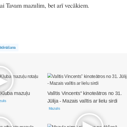
ikai Tavam mazulim, bet arī vecākiem.
ēdināšana
 Kluba mazuļu
Valītis Vincents" kinoteātros no 31.
Jūlija - Mazais valītis ar lielu sirdi
ulis
Mazulis