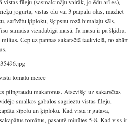
 vistas fileju (sasmalcināju vairāk, jo ēdu arī es),
rieķu jogurta, vistas olu vai 3 paipalu olas, mazliet
azu, sarīvētu ķiploku, šķipsnu rozā himalaju sāls,
isu samaisa viendabīgā masā. Ja masa ir pa šķidru,
u miltus. Cep uz pannas sakarsētā taukvielā, no abā
nus.
 vistu tomātu mērcē
ies pilngraudu makaronus. Atsevišķi uz sakarsētas
vidējo smalkos gabalos sagrieztu vistas fileju,
apātu sīpolu un ķiploku. Kad vista ir gatava,
 sakapātus tomātus, pasautē minūtes 5-8. Kad viss ir