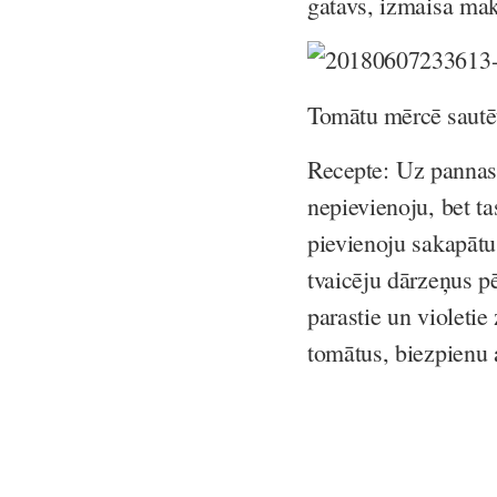
gatavs, izmaisa mak
Tomātu mērcē sautēt
Recepte:
Uz pannas 
nepievienoju, bet t
pievienoju sakapātu
tvaicēju dārzeņus p
parastie un violetie
tomātus, biezpienu 