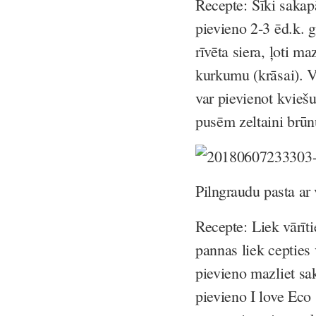
Recepte:
Sīki sakapā
pievieno 2-3 ēd.k. g
rīvēta siera, ļoti m
kurkumu (krāsai). V
var pievienot kvieš
pusēm zeltaini brū
Pilngraudu pasta ar
Recepte:
Liek vārīt
pannas liek cepties 
pievieno mazliet sak
pievieno I love Eco