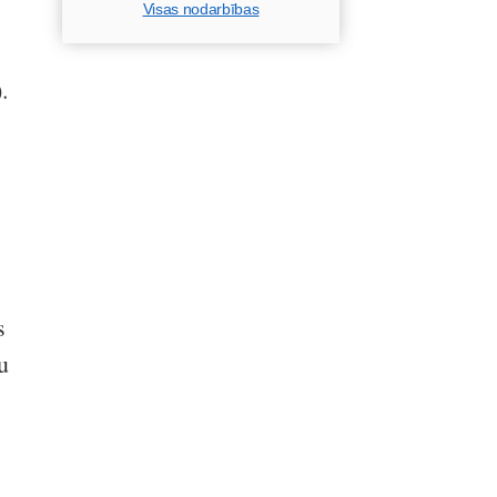
Visas nodarbības
.
s
u