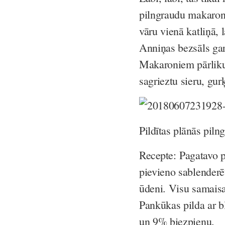
pilngraudu makaronus
vāru vienā katliņā, 
Anniņas bezsāls garš
Makaroniem pārliku 
sagrieztu sieru, gu
Pildītas plānās pil
Recepte:
Pagatavo p
pievieno sablenderē
ūdeni. Visu samaisa
Pankūkas pilda ar b
un 9% biezpienu.