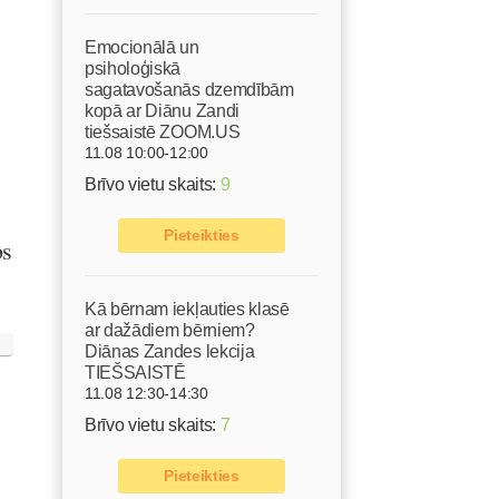
Emocionālā un
psiholoģiskā
sagatavošanās dzemdībām
kopā ar Diānu Zandi
tiešsaistē ZOOM.US
11.08 10:00-12:00
Brīvo vietu skaits:
9
Pieteikties
bs
Kā bērnam iekļauties klasē
ar dažādiem bērniem?
Diānas Zandes lekcija
TIEŠSAISTĒ
11.08 12:30-14:30
Brīvo vietu skaits:
7
Pieteikties