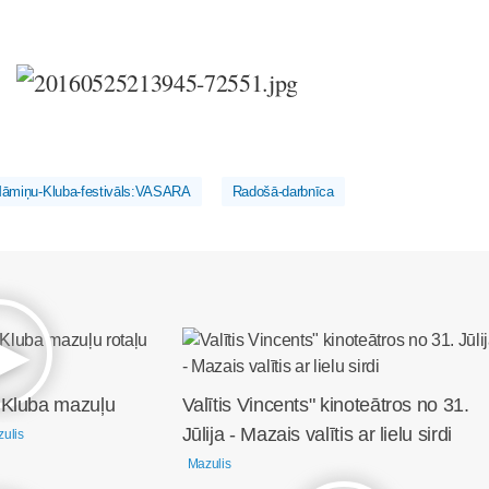
āmiņu-Kluba-festivāls:VASARA
Radošā-darbnīca
 Kluba mazuļu
Valītis Vincents" kinoteātros no 31.
Jūlija - Mazais valītis ar lielu sirdi
ulis
Mazulis