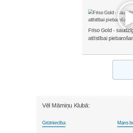
Friso Gold - saudzī
attīstībai piebaroša
Vēl Māmiņu Klubā:
Grūtniecība
Mans b