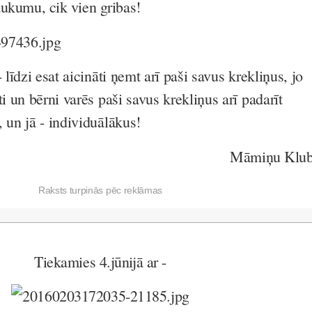
aukumu, cik vien gribas!
 līdzi esat aicināti ņemt arī paši savus krekliņus, jo
ti un bērni varēs paši savus krekliņus arī padarīt
 un jā - individuālākus!
Māmiņu Klu
Raksts turpinās pēc reklāmas
Tiekamies 4.jūnijā ar -