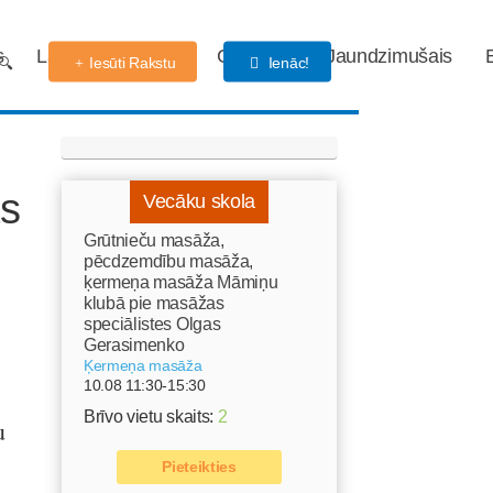
s
Labdarības fonds
Gaidības
Jaundzimušais
Iesūti Rakstu
Ienāc!
as
Vecāku skola
Grūtnieču masāža,
pēcdzemdību masāža,
ķermeņa masāža Māmiņu
klubā pie masāžas
speciālistes Olgas
Gerasimenko
Ķermeņa masāža
10.08 11:30-15:30
Brīvo vietu skaits:
2
u
Pieteikties