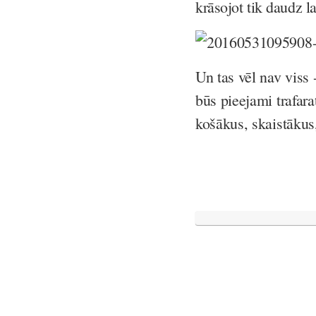
krāsojot tik daudz l
Un tas vēl nav viss -
būs pieejami trafara
košākus, skaistākus,