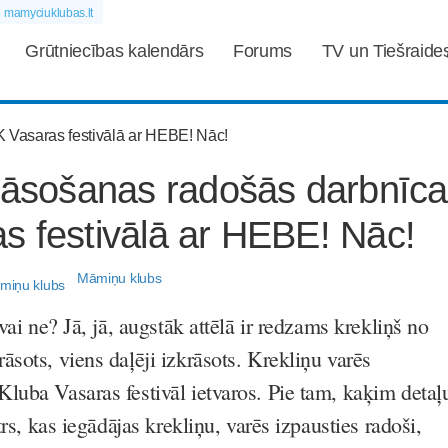
mamyciuklubas.lt
Grūtniecības kalendārs
Forums
TV un Tiešraide
krāsošanas radošās darbnīc
s festivālā ar HEBE! Nāc!
Māmiņu klubs
vai ne? Jā, jā, augstāk attēlā ir redzams krekliņš no
sots, viens daļēji izkrāsots. Krekliņu varēs
luba Vasaras festivāl ietvaros. Pie tam, kaķim detaļ
trs, kas iegādājas krekliņu, varēs izpausties radoši,