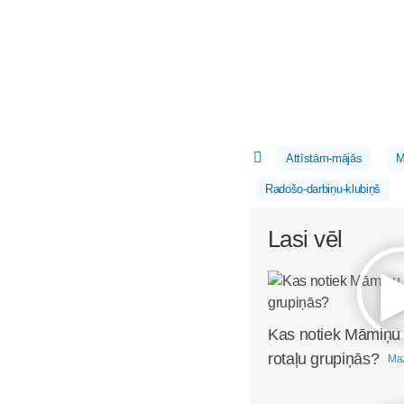
Attīstām-mājās
M
Radošo-darbiņu-klubiņš
Lasi vēl
Kas notiek Māmiņu
rotaļu grupiņās?
Maz