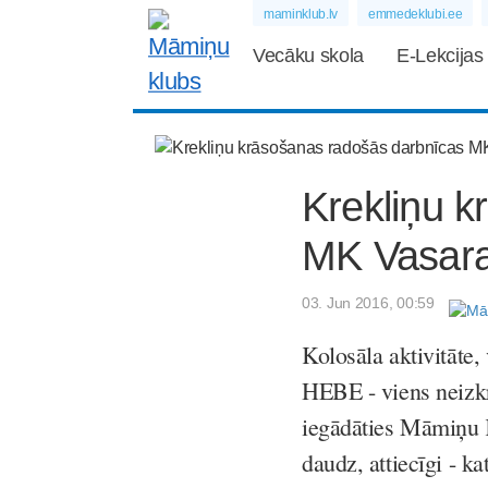
maminklub.lv
emmedeklubi.ee
Vecāku skola
E-Lekcijas
Krekliņu 
MK Vasara
03. Jun 2016, 00:59
Kolosāla aktivitāte, 
HEBE - viens neizkrā
iegādāties Māmiņu K
daudz, attiecīgi - ka