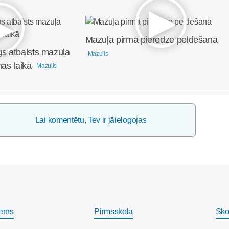
Mazuļa pirmā pieredze peldēšanā
gs atbalsts mazuļa
Mazulis
nas laikā
Mazulis
Lai komentētu, Tev ir jāielogojas
ērns
Pirmsskola
Sko