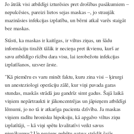
Jo ātrāk visi atbildīgi izturēsies pret drošības pasākumiem –
nepulcēsies, pareizi lietos sejas maskas –, jo straujāk
mazināsies infekcijas izplatība, un bērni atkal varēs staigāt
bez maskas.
Stāsti, ka maskas ir kaitīgas, ir viltus ziņas, un šādu
informāciju tiražēt tālāk ir necieņa pret ikvienu, kurš ar
savu atbildīgo rīcību dara visu, lai ierobežotu infekcijas
izplatīšanos, uzsver ārste.
"Kā piemēru es varu minēt faktu, kuru zina visi – ķirurgi
un anesteziologi operāciju zālē, kur viņi pavada garas
stundas, maskās strādā jau gandrīz simt gadus. Šajā laikā
viņiem nepārtraukti ir jākoncentrējas un jāpieņem atbildīgi
lēmumi, jo no tā ir atkarīga pacienta dzīvība. Ja maskas
viņiem radītu hronisku hipoksiju, kā apgalvo viltus ziņu
izplatītāji, – kā viņi spētu kvalitatīvi veikt savus
pienākumus? Un neviens nebūtu gatavs strādāt šajās