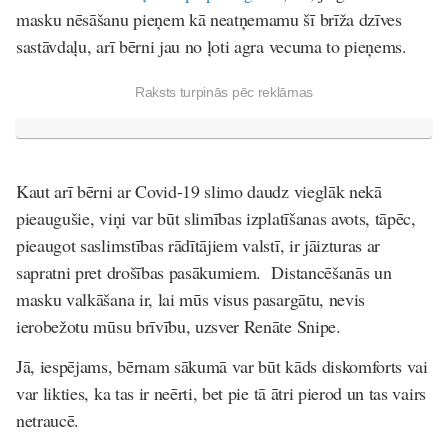
masku nēsāšanu pieņem kā neatņemamu šī brīža dzīves
sastāvdaļu, arī bērni jau no ļoti agra vecuma to pieņems.
Raksts turpinās pēc reklāmas
Kaut arī bērni ar Covid-19 slimo daudz vieglāk nekā
pieaugušie, viņi var būt slimības izplatīšanas avots, tāpēc,
pieaugot saslimstības rādītājiem valstī, ir jāizturas ar
sapratni pret drošības pasākumiem. Distancēšanās un
masku valkāšana ir, lai mūs visus pasargātu, nevis
ierobežotu mūsu brīvību, uzsver Renāte Snipe.
Jā, iespējams, bērnam sākumā var būt kāds diskomforts vai
var likties, ka tas ir neērti, bet pie tā ātri pierod un tas vairs
netraucē.