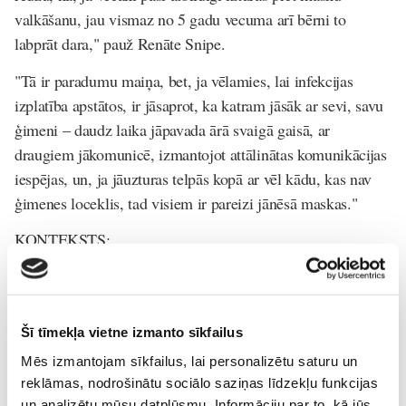
valkāšanu, jau vismaz no 5 gadu vecuma arī bērni to
labprāt dara," pauž Renāte Snipe.
"Tā ir paradumu maiņa, bet, ja vēlamies, lai infekcijas
izplatība apstātos, ir jāsaprot, ka katram jāsāk ar sevi, savu
ģimeni – daudz laika jāpavada ārā svaigā gaisā, ar
draugiem jākomunicē, izmantojot attālinātas komunikācijas
iespējas, un, ja jāuzturas telpās kopā ar vēl kādu, kas nav
ģimenes loceklis, tad visiem ir pareizi jānēsā maskas."
KONTEKSTS:
Covid-19 uzliesmojuma laikā pavasarī Latvijā
bija izsludināta ārkārtējā situācija jaunā koronavīrusa
ierobežošanai. Situācija vasarā bija stabila, bet septembra
Šī tīmekļa vietne izmanto sīkfailus
beigās saslimstība
strauji
pieauga. Valdība atkārtoti noteica
Mēs izmantojam sīkfailus, lai personalizētu saturu un
ārkārtējo situāciju, kuras laikā bija
stingrāki ierobežojumi
.
reklāmas, nodrošinātu sociālo saziņas līdzekļu funkcijas
Par spīti tam saslimstība ar Covid-19 nebeidza pieaugt.
un analizētu mūsu datplūsmu. Informāciju par to, kā jūs