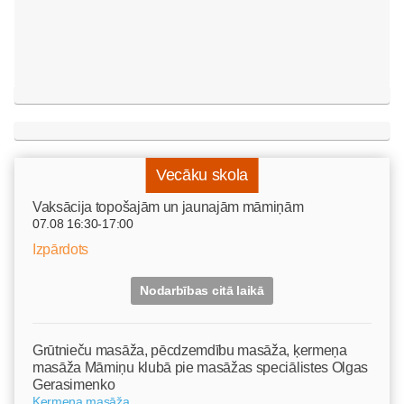
Vecāku skola
Vaksācija topošajām un jaunajām māmiņām
07.08 16:30-17:00
Izpārdots
Nodarbības citā laikā
Grūtnieču masāža, pēcdzemdību masāža, ķermeņa
masāža Māmiņu klubā pie masāžas speciālistes Olgas
Gerasimenko
Ķermeņa masāža