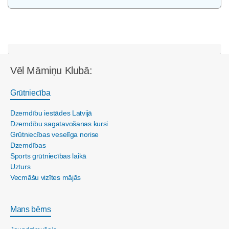
Vēl Māmiņu Klubā:
Grūtniecība
Dzemdību iestādes Latvijā
Dzemdību sagatavošanas kursi
Grūtniecības veselīga norise
Dzemdības
Sports grūtniecības laikā
Uzturs
Vecmāšu vizītes mājās
Mans bērns