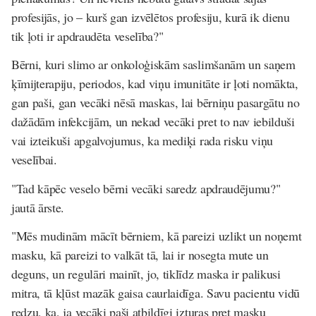
profesijās, jo – kurš gan izvēlētos profesiju, kurā ik dienu
tik ļoti ir apdraudēta veselība?"
Bērni, kuri slimo ar onkoloģiskām saslimšanām un saņem
ķīmijterapiju, periodos, kad viņu imunitāte ir ļoti nomākta,
gan paši, gan vecāki nēsā maskas, lai bērniņu pasargātu no
dažādām infekcijām, un nekad vecāki pret to nav iebilduši
vai izteikuši apgalvojumus, ka mediķi rada risku viņu
veselībai.
"Tad kāpēc veselo bērni vecāki saredz apdraudējumu?"
jautā ārste.
"Mēs mudinām mācīt bērniem, kā pareizi uzlikt un noņemt
masku, kā pareizi to valkāt tā, lai ir nosegta mute un
deguns, un regulāri mainīt, jo, tiklīdz maska ir palikusi
mitra, tā kļūst mazāk gaisa caurlaidīga. Savu pacientu vidū
redzu, ka, ja vecāki paši atbildīgi izturas pret masku