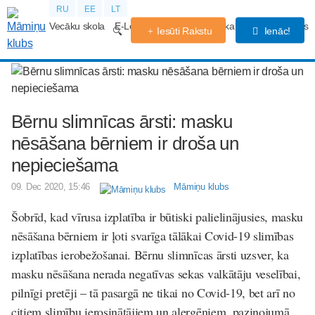
RU
EE
LT
Vecāku skola
E-Lekcijas
Grūtniecības kalendārs
Forums
Iesūti Rakstu
Ienāc!
Bērnu slimnīcas ārsti: masku
nēsāšana bērniem ir droša un
nepieciešama
09. Dec 2020, 15:46
Māmiņu klubs
Šobrīd, kad vīrusa izplatība ir būtiski palielinājusies, masku
nēsāšana bērniem ir ļoti svarīga tālākai Covid-19 slimības
izplatības ierobežošanai. Bērnu slimnīcas ārsti uzsver, ka
masku nēsāšana nerada negatīvas sekas valkātāju veselībai,
pilnīgi pretēji – tā pasargā ne tikai no Covid-19, bet arī no
citiem slimību ierosinātājiem un alergēniem, paziņojumā