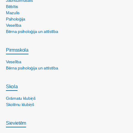
Jaundzimušais
Bēbītis
Mazulis
Psiholoģija
Veselība
Bērna psiholoģija un attīstība
Pirmsskola
Veselība
Bērna psiholoģija un attīstība
Skola
Grāmatu klubiņš
Skolēnu klubiņš
Sievietēm