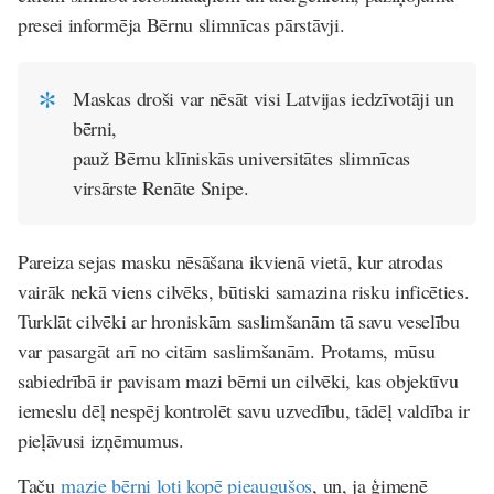
presei informēja Bērnu slimnīcas pārstāvji.
Maskas droši var nēsāt visi Latvijas iedzīvotāji un
bērni,
pauž Bērnu klīniskās universitātes slimnīcas
virsārste Renāte Snipe.
Pareiza sejas masku nēsāšana ikvienā vietā, kur atrodas
vairāk nekā viens cilvēks, būtiski samazina risku inficēties.
Turklāt cilvēki ar hroniskām saslimšanām tā savu veselību
var pasargāt arī no citām saslimšanām. Protams, mūsu
sabiedrībā ir pavisam mazi bērni un cilvēki, kas objektīvu
iemeslu dēļ nespēj kontrolēt savu uzvedību, tādēļ valdība ir
pieļāvusi izņēmumus.
Taču
mazie bērni ļoti kopē pieaugušos
, un, ja ģimenē