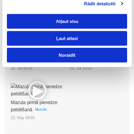
Rādīt detalizēti
Atļaut visu
Ļaut atlasi
Valītis Vincents"
Friso Gold - saudzīgs
kinoteātros no 31. Jūlija -
atbalsts mazuļa attīstībai
Mazais valītis ar lielu sirdi
piebarošanas laikā
Noraidīt
Mazulis
Mazulis
20. Jul 09:33
01. Jul 12:53
Mazuļa pirmā pieredze
peldēšanā
Mazulis
23. May 09:55