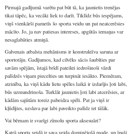
Pirmajā gadījumā varētu pat būt tā, ka jaunietis trenējas
tikai tāpēc, ka vecāki liek to darīt. Tiklīdz būs iespējams,
viņš vienkārši pametīs šo sporta veidu un pat neatcerēsies
mācīto. Jo, ja nav patiesas intereses, apgūtās iemaņas var
nesaglabāties atmiņā.
Galvenais atbalsta mehānisms ir konstruktīva saruna ar
sportotāju. Gadījumos, kad cilvēks sācis šaubīties par
savām spējām, īstajā brīdī pateikti iedrošinoši vārdi
palīdzēs viņam piecelties un turpināt iesākto. Piemēram,
atzinība, ka viņš kādu lietu spēles laikā ir izdarījis ļoti labi,
būs uzmundrinoša. Turklāt jaunietis ļoti labi atcerēsies, ar
kādām sajūtām toreiz pabeidza spēli. Pat ja viņš ir
kļūdījies, uzslava par labi paveikto palīdz iet tālāk.
Vai bērnam ir svarīgi zīmolu sporta aksesuāri?
Katrā sporta veidā ir sava veida dominējošā mode, un īpaši