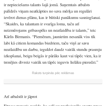
ir nepieciešams talants šajā jomā. Saņemtais atbalsts
palīdzēs viņam neatkāpties no sava mērķa un regulāri
ievērot dienas plānu, kas ir būtiski panākumu sasniegšanai.
“Skaidrs, ka talantam ir svarīga loma, taču arī
neizmērojams gribasspēks un neatlaidība ir talants,” teic
Kārlis Birmanis. “Piemēram, jaunietim nesanāk viss tik
labi kā citiem komandas biedriem, taču viņš ar savu
neatlaidību un darbu, ieguldot daudz vairāk stundu prasmju
izkopšanai, beigu beigās ir pārāks kaut vai tāpēc vien, ka ir
trenējies divreiz vairāk un tāpēc ieguvis lielāku pieredzi.”
Raksts turpinās pēc reklāmas
Arī atbalstīt ir jāprot
Fitnesa treneris norāda, ka ceļš uz profesionālo sportu prasa