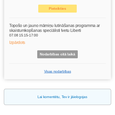
Pieteikties
Topošo un jauno māmiņu lutināšanas programma ar
skaistumkopšanas speciālisti Ivetu Liberti
07.08 15:15-17:00
Izpārdots
Nodarbības citā laikā
Visas nodarbības
Lai komentētu, Tev ir jāielogojas