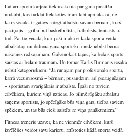
Lai arī sporta karjera tiek uzskatīta par gana prestižu
nodarbi, kas turklāt lielākoties ir arī labi apmaksāta, ne
katrs vecāks ir gatavs sniegt atbalstu savam bērnam, kurš
paziņojis – gribu būt basketbolists, futbolists, tenisists u.
tml. Pat tie vecāki, kuri paši ir aktīvi kāda sporta veida
atbalstītāji un ikdienā gana sportiski, mēdz iebilst bērna
nākotnes redzējumam. Galvenokārt tāpēc, ka lielais sports
saistās ar lielām traumām. Un tomēr Kārlis Birmanis iesaka
nebūt kategoriskiem: “Ja runājam par profesionālo sportu,
katrā vecumposmā – bērnam, pusaudzim, arī pieaugušajam
– sportistam svarīgākais ir atbalsts. Īpaši no tuviem
cilvēkiem, kuriem viņš uzticas. Jo pilnvērtīgāku atbalstu
saņems sportists, jo spēcīgāks būs viņa gars, ticība saviem
spēkiem, un tas būs cieši saistīts ar viņa panākumiem.”
Fitnesa treneris uzsver, ka ne vienmēr cilvēkam, kurš
izvēlējies veidot savu karjeru, attīstoties kādā sporta veidā,