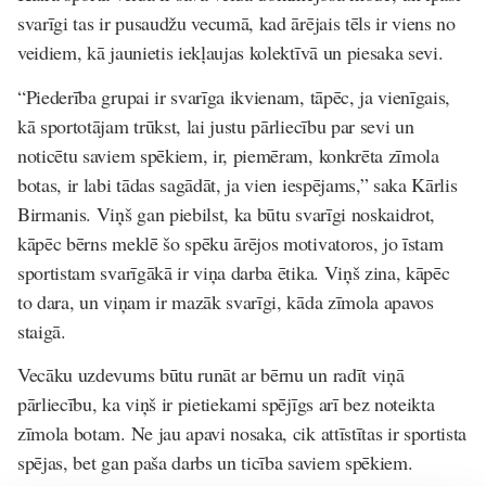
svarīgi tas ir pusaudžu vecumā, kad ārējais tēls ir viens no
veidiem, kā jaunietis iekļaujas kolektīvā un piesaka sevi.
“Piederība grupai ir svarīga ikvienam, tāpēc, ja vienīgais,
kā sportotājam trūkst, lai justu pārliecību par sevi un
noticētu saviem spēkiem, ir, piemēram, konkrēta zīmola
botas, ir labi tādas sagādāt, ja vien iespējams,” saka Kārlis
Birmanis. Viņš gan piebilst, ka būtu svarīgi noskaidrot,
kāpēc bērns meklē šo spēku ārējos motivatoros, jo īstam
sportistam svarīgākā ir viņa darba ētika. Viņš zina, kāpēc
to dara, un viņam ir mazāk svarīgi, kāda zīmola apavos
staigā.
Vecāku uzdevums būtu runāt ar bērnu un radīt viņā
pārliecību, ka viņš ir pietiekami spējīgs arī bez noteikta
zīmola botam. Ne jau apavi nosaka, cik attīstītas ir sportista
spējas, bet gan paša darbs un ticība saviem spēkiem.