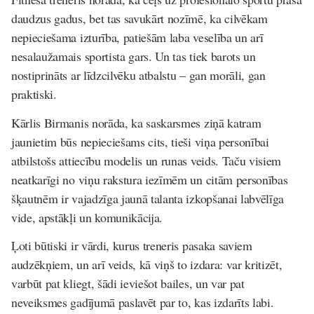
daudzus gadus, bet tas savukārt nozīmē, ka cilvēkam
nepieciešama izturība, patiešām laba veselība un arī
nesalaužamais sportista gars. Un tas tiek
barots
un
nostiprināts ar līdzcilvēku atbalstu – gan morāli, gan
praktiski.
Kārlis Birmanis norāda, ka saskarsmes ziņā katram
jaunietim būs nepieciešams cits, tieši viņa personībai
atbilstošs attiecību modelis un runas veids. Taču visiem
neatkarīgi no viņu rakstura iezīmēm un citām personības
šķautnēm ir vajadzīga jaunā talanta izkopšanai labvēlīga
vide, apstākļi un komunikācija.
Ļoti būtiski ir vārdi, kurus treneris pasaka saviem
audzēkņiem, un arī veids, kā viņš to izdara: var kritizēt,
varbūt pat kliegt, šādi ieviešot bailes, un var pat
neveiksmes gadījumā paslavēt par to, kas izdarīts labi.