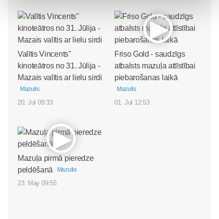
Valītis Vincents"
Friso Gold - saudzīgs
kinoteātros no 31. Jūlija -
atbalsts mazuļa attīstībai
Mazais valītis ar lielu sirdi
piebarošanas laikā
Mazulis
Mazulis
20. Jul 09:33
01. Jul 12:53
Mazuļa pirmā pieredze
peldēšanā
Mazulis
23. May 09:55