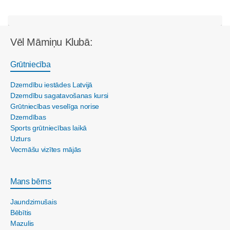
Vēl Māmiņu Klubā:
Grūtniecība
Dzemdību iestādes Latvijā
Dzemdību sagatavošanas kursi
Grūtniecības veselīga norise
Dzemdības
Sports grūtniecības laikā
Uzturs
Vecmāšu vizītes mājās
Mans bērns
Jaundzimušais
Bēbītis
Mazulis