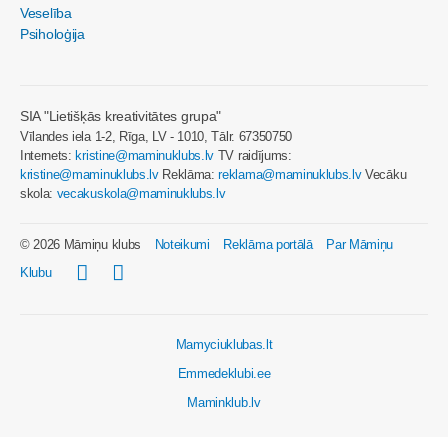
Veselība
Psiholoģija
SIA "Lietišķās kreativitātes grupa"
Vīlandes iela 1-2, Rīga, LV - 1010, Tālr. 67350750
Internets:
kristine@maminuklubs.lv
TV raidījums:
kristine@maminuklubs.lv
Reklāma:
reklama@maminuklubs.lv
Vecāku
skola:
vecakuskola@maminuklubs.lv
© 2026 Māmiņu klubs
Noteikumi
Reklāma portālā
Par Māmiņu
Klubu
Mamyciuklubas.lt
Emmedeklubi.ee
Maminklub.lv