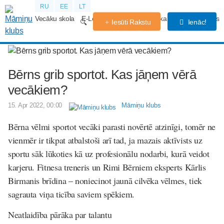
RU
EE
LT
Vecāku skola
E-Lekcijas
Grūtniecības kalendārs
Forums
Iesūti Rakstu
Ienāc!
Bērns grib sportot. Kas jāņem vērā
vecākiem?
15. Apr 2022, 00:00
Māmiņu klubs
Bērna vēlmi sportot vecāki parasti novērtē atzinīgi, tomēr ne
vienmēr ir tikpat atbalstoši arī tad, ja mazais aktīvists uz
sportu sāk lūkoties kā uz profesionālu nodarbi, kurā veidot
karjeru. Fitnesa treneris un
Rimi Bērniem
eksperts Kārlis
Birmanis brīdina – noniecinot jaunā cilvēka vēlmes, tiek
sagrauta viņa ticība saviem spēkiem.
Neatlaidība pārāka par talantu