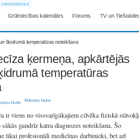
mamyciuklubas.lt
Grūtniecības kalendārs
Forums
TV un Tiešraide
ecīza ķermeņa, apkārtējās
šķidrumā temperatūras
a
Māmiņu klubs
 ir viens no vissvarīgākajiem cilvēka fiziskā stāvokļ
 to sākās gandrīz katra diagnozes noteikšana. Šo
 tikai profesionāli medicīnas darbinieki, bet arī