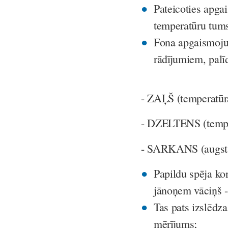
Pateicoties apga
temperatūru tum
Fona apgaismoju
rādījumiem, palīd
- ZAĻŠ (temperatūr
- DZELTENS (tempe
- SARKANS (augsta
Papildu spēja ko
jānoņem vāciņš -
Tas pats izslēdz
mērījums;