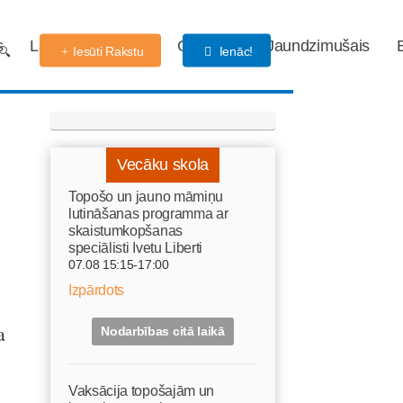
s
Labdarības fonds
Gaidības
Jaundzimušais
Iesūti Rakstu
Ienāc!
Vecāku skola
Topošo un jauno māmiņu
lutināšanas programma ar
skaistumkopšanas
speciālisti Ivetu Liberti
07.08 15:15-17:00
Izpārdots
a
Nodarbības citā laikā
Vaksācija topošajām un