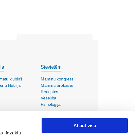
la
Sievietēm
matu klubiņš
Māmiņu kongress
ēnu klubiņš
Māmiņu brokastis
Receptes
Veselība
Psiholoģija
Atļaut visu
s līdzekļu