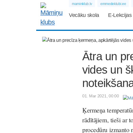
maminklub.lv
emmedeklubi.ee
Vecāku skola
E-Lekcijas
Ātra un pr
vides un 
noteikšan
01. Mar 2021, 00:00
Ķermeņa temperatūra
rādītājiem, tieši ar
procedūru izmanto ne