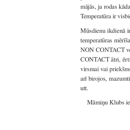
mājās, ja rodas kād
Temperatūra ir visbi
Mūsdienu ikdienā ir
temperatūras mērīš
NON CONTACT veik
CONTACT ātri, ērti 
virsmai vai priekšm
arī birojos, mazumti
utt.
Māmiņu Klubs ies