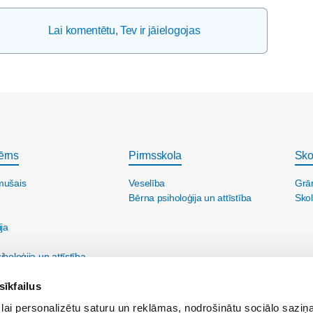
Lai komentētu, Tev ir jāielogojas
ērns
Pirmsskola
Sko
mušais
Veselība
Grā
Bērna psiholoģija un attīstība
Skol
ija
holoģija un attīstība
sīkfailus
lai personalizētu saturu un reklāmas, nodrošinātu sociālo saziņa