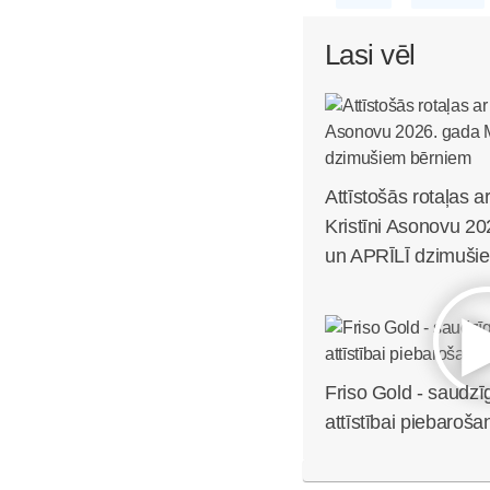
Lasi vēl
Attīstošās rotaļas ar 
Kristīni Asonovu 
un APRĪLĪ dzimuši
Friso Gold - saudzī
attīstībai piebaroša