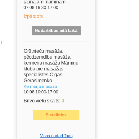
jaunajām māmiņām
07.08 16:30-17:00
Izpārdots
Nodarbības citā laikā
U
Grūtnieču masāža,
pēcdzemdību masāža,
ķermeņa masāža Māmiņu
klubā pie masāžas
speciālistes Olgas
Gerasimenko
Ķermeņa masāža
10.08 10:00-17:00
Brīvo vietu skaits:
4
Pieteikties
Visas nodarbības