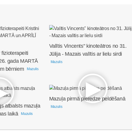
Valītis Vincents" kinoteātros no 31.
fizioterapeiti
Jūlija - Mazais valītis ar lielu sirdi
2026. gada MARTĀ
Mazulis
em bērniem
Mazulis
Mazuļa pirmā pieredze peldēšanā
gs atbalsts mazuļa
Mazulis
nas laikā
Mazulis