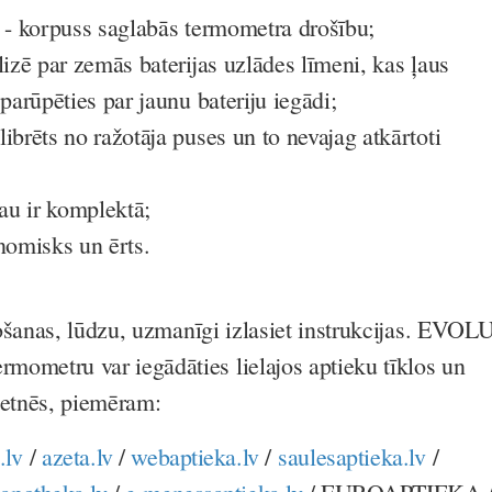
e - korpuss saglabās termometra drošību;
lizē par zemās baterijas uzlādes līmeni, kas ļaus
 parūpēties par jaunu bateriju iegādi;
ibrēts no ražotāja puses un to nevajag atkārtoti
jau ir komplektā;
nomisks un ērts.
ošanas, lūdzu, uzmanīgi izlasiet instrukcijas. EVOL
etru var iegādāties lielajos aptieku tīklos un
ietnēs, piemēram:
.lv
/
azeta.lv
/
webaptieka.lv
/
saulesaptieka.lv
/