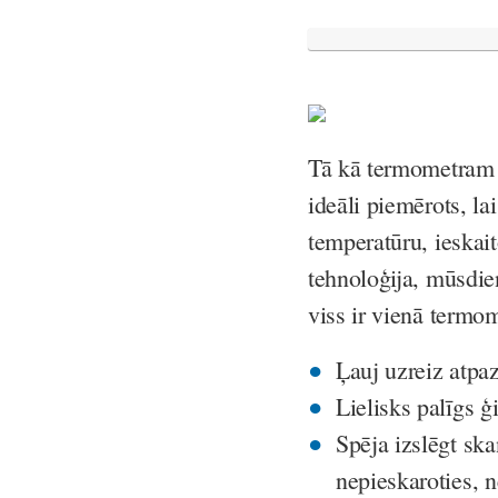
Tā kā termometram i
ideāli piemērots, la
temperatūru, ieskai
tehnoloģija, mūsdien
viss ir vienā termom
Ļauj uzreiz atpaz
Lielisks palīgs
Spēja izslēgt sk
nepieskaroties, n