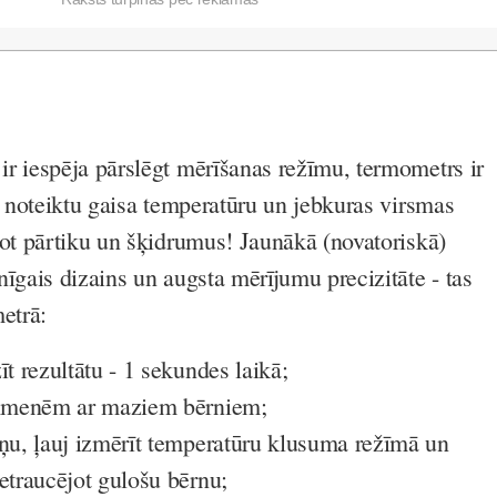
r iespēja pārslēgt mērīšanas režīmu, termometrs ir
i noteiktu gaisa temperatūru un jebkuras virsmas
tot pārtiku un šķidrumus! Jaunākā (novatoriskā)
īgais dizains un augsta mērījumu precizitāte - tas
etrā:
īt rezultātu - 1 sekundes laikā;
 ģimenēm ar maziem bērniem;
aņu, ļauj izmērīt temperatūru klusuma režīmā un
etraucējot gulošu bērnu;