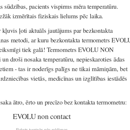
as sūdzības, pacients vispirms mēra temperatūru.
ežāk izmērītais fiziskais lielums pēc laika.
 kļuvis ļoti aktuāls jautājums par bezkontakta
anas metodi, ar kuru bezkontakta termometrs EVOL
smīgi tiek galā! Termometrs EVOLU NON
un droši nosaka temperatūru, nepieskaroties ādas
etiem - tas ir noderīgs palīgs ne tikai māmiņām, bet
rdzniecības vietās, medicīnas un izglītības iestādēs
aka ātro, ērto un precīzo bez kontakta termometru:
EVOLU non contact
Raksts turpinās pēc reklāmas