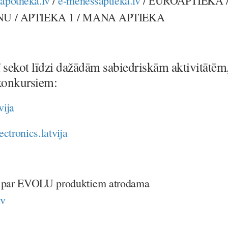
/
apotheka.lv
/
e-menessaptieka.lv
/ EUROAPTIEKA 
U / APTIEKA 1 / MANA APTIEKA
sekot līdzi dažādām sabiedriskām aktivitātēm
 konkursiem:
vija
ectronics.latvija
a par EVOLU produktiem atrodama
lv