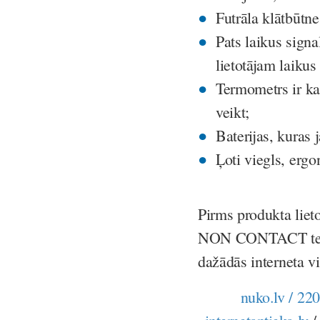
Futrāla klātbūtn
Pats laikus signa
lietotājam laikus
Termometrs ir kal
veikt;
Baterijas, kuras 
Ļoti viegls, ergo
Pirms produkta liet
NON CONTACT termom
dažādās interneta v
nuko.lv /
220