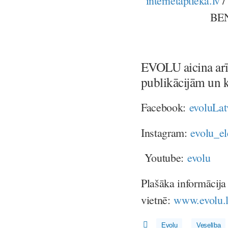
internetaptieka.lv
BEN
EVOLU aicina arī 
publikācijām un
Facebook:
evoluLat
Instagram:
evolu_el
Youtube:
e
volu
Plašāka informācij
vietnē:
www.evolu.
Evolu
Veselība