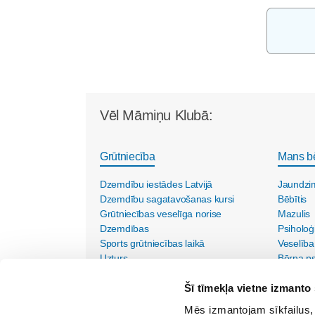
Vēl Māmiņu Klubā:
Grūtniecība
Mans b
Dzemdību iestādes Latvijā
Jaundzi
Dzemdību sagatavošanas kursi
Bēbītis
Grūtniecības veselīga norise
Mazulis
Dzemdības
Psiholoģ
Sports grūtniecības laikā
Veselība
Uzturs
Bērna psi
Vecmāšu vizītes mājās
Šī tīmekļa vietne izmanto 
Mēs izmantojam sīkfailus, 