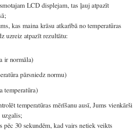
ismotajam LCD displejam, tas ļauj atpazīt
sā;
ms, kas maina krāsu atkarībā no temperatūras
z uzreiz atpazīt rezultātu:
a ir normāla)
ratūra pārsniedz normu)
 temperatūra)
ntrolēt temperatūras mērīšanu ausī, Jums vienkārši
 uzgalis;
as pēc 30 sekundēm, kad vairs netiek veikts