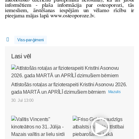
informētiem - plaša informācija par osteoporozi, tās
iemesliem, ārstēšanas iespējām un vēlamo rīcību ir
pieejama mājas lapā www.osteoporoze.lv.
Viss-par-ģimeni
Lasi vēl
Attīstošās rotaļas ar fizioterapeiti Kristīni Asonovu 2026.
gada MARTĀ un APRĪLĪ dzimušiem bērniem
Mazulis
30. Jul 13:00