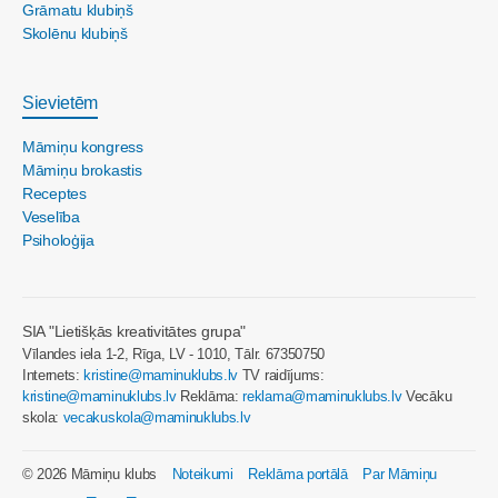
Grāmatu klubiņš
Skolēnu klubiņš
Sievietēm
Māmiņu kongress
Māmiņu brokastis
Receptes
Veselība
Psiholoģija
SIA "Lietišķās kreativitātes grupa"
Vīlandes iela 1-2, Rīga, LV - 1010, Tālr. 67350750
Internets:
kristine@maminuklubs.lv
TV raidījums:
kristine@maminuklubs.lv
Reklāma:
reklama@maminuklubs.lv
Vecāku
skola:
vecakuskola@maminuklubs.lv
© 2026 Māmiņu klubs
Noteikumi
Reklāma portālā
Par Māmiņu