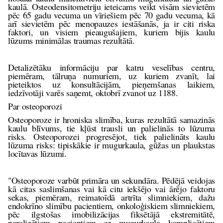
kaulā. Osteodensitometriju ieteicams veikt visām sievietēm
pēc 65 gadu vecuma un vīriešiem pēc 70 gadu vecuma, kā
arī sievietēm pēc menopauzes iestāšanās, ja ir citi riska
faktori, un visiem pieaugušajiem, kuriem bijis kaulu
lūzums minimālas traumas rezultātā.
Detalizētāku informāciju par katru veselības centru,
piemēram, tālruņa numuriem, uz kuriem zvanīt, lai
pieteiktos uz konsultācijām, pieņemšanas laikiem,
iedzīvotāji varēs saņemt, oktobrī zvanot uz 1188.
Par osteoporozi
Osteoporoze ir hroniska slimība, kuras rezultātā samazinās
kaulu blīvums, tie kļūst trausli un palielinās to lūzuma
risks. Osteoporozei progresējot, tiek palielināts kaulu
lūzuma risks: tipiskākie ir mugurkaula, gūžas un plaukstas
locītavas lūzumi.
"Osteoporoze varbūt primāra un sekundāra. Pēdējā veidojas
kā citas saslimšanas vai kā citu iekšējo vai ārējo faktoru
sekas, piemēram, reimatoīdā artrīta slimniekiem, dažu
endokrīno slimību pacientiem, onkoloģiskiem slimniekiem,
pēc ilgstošas imobilizācijas fiksētājā ekstremitātē,
paralizētiem pacientiem ar mugurkaula komplicētiem