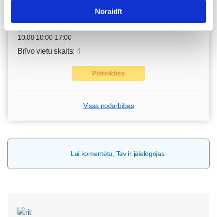
Grūtnieču masāža, pēcdzemdību masāža, ķermeņa
masāža Māmiņu klubā pie masāžas speciālistes Olgas
Noraidīt
Gerasimenko
Ķermeņa masāža
10.08 10:00-17:00
Brīvo vietu skaits:
4
Pieteikties
Visas nodarbības
Lai komentētu, Tev ir jāielogojas