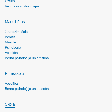
Uzturs
Vecmāšu vizītes mājās
Mans bērns
Jaundzimušais
Bēbītis
Mazulis
Psiholoģija
Veselība
Bērna psiholoģija un attīstība
Pirmsskola
Veselība
Bērna psiholoģija un attīstība
Skola