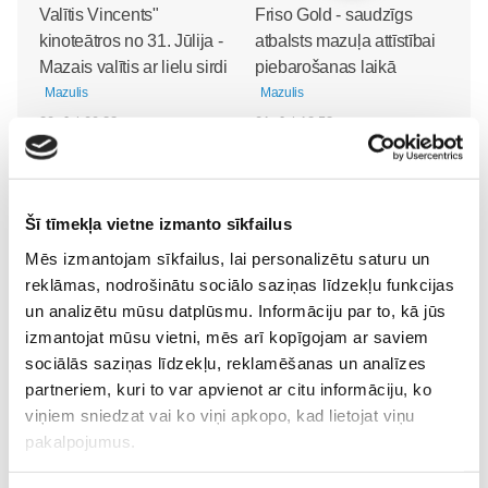
Valītis Vincents"
Friso Gold - saudzīgs
kinoteātros no 31. Jūlija -
atbalsts mazuļa attīstībai
Mazais valītis ar lielu sirdi
piebarošanas laikā
Mazulis
Mazulis
20. Jul 09:33
01. Jul 12:53
Šī tīmekļa vietne izmanto sīkfailus
Mazuļa pirmā pieredze
Mēs izmantojam sīkfailus, lai personalizētu saturu un
peldēšanā
Mazulis
reklāmas, nodrošinātu sociālo saziņas līdzekļu funkcijas
23. May 09:55
un analizētu mūsu datplūsmu. Informāciju par to, kā jūs
izmantojat mūsu vietni, mēs arī kopīgojam ar saviem
sociālās saziņas līdzekļu, reklamēšanas un analīzes
partneriem, kuri to var apvienot ar citu informāciju, ko
viņiem sniedzat vai ko viņi apkopo, kad lietojat viņu
pakalpojumus.