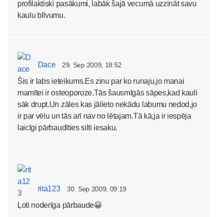
profilaktiski pasākumi, labāk šajā vecumā uzzināt savu
kaulu blīvumu.
Dace
29. Sep 2009, 18:52
Šis ir labs ieteikums.Es zinu par ko runaju,jo manai
mamītei ir osteoporoze.Tās šausmīgās sāpes,kad kauli
sāk drupt.Un zāles kas jālieto nekādu labumu nedod,jo
ir par vēlu un tās arī nav no lētajam.Tā kā,ja ir iespēja
laicīgi pārbaudīties silti iesaku.
rita123
30. Sep 2009, 09:19
Ļoti noderīga pārbaude😀