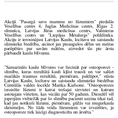
Akcijā "Pasargā savu mammu no lūzumiem" piedalās
Veselības centrs 4, Juglas Medicīnas centrs, Rīgas 2.
slimnīca, Latvijas Jūras medicīnas centrs, Valmieras
Veselības centrs un "Liepājas Metalurgs" poliklīnika.
Akciju ir ierosinājusi Latvijas Kaulu, locītavu un saistaudu
slimnieku biedrība, aicinot jau pieaugušos dēlus un meitas
parūpēties par savām mātēm, aizvedot tās pie ārsta
pārbaudīt kaulu blīvumu.
"Samazināts kaulu blīvums var liecināt par osteoporozi -
slimību, kuras rezultātā kauli kļūst trausli un var salūzt
mazākās traumas rezultātā, piemēram, paklūpot," stāsta
Latvijas Kaulu, locītavu un saistaudu slimnieku biedrības
Centrālās valdes locekle Marika Karlsone. "Osteoporozes
izraisītie lūzumi ir katrai trešajai sievietei un katram
astotajam vīrietim, kas vecāki par 50 gadiem. Diemžēl vēl
joprojām visbiežāk par šo slimību pacienti uzzina tikai tad,
kad jau notikuši lūzumi, piemēram, gūžās vai mugurkaula
skriemeļos. No šāda veida lūzumiem var izvairīties, ja
osteoporoze tiek laicīgi diagnosticēta un ārstēta."