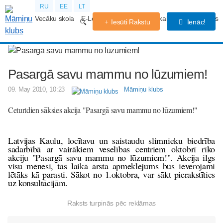
RU
EE
LT
Vecāku skola
E-Lekcijas
Grūtniecības kalendārs
Forums
Iesūti Rakstu
Ienāc!
Pasargā savu mammu no lūzumiem!
09. May 2010, 10:23
Māmiņu klubs
Ceturtdien sāksies akcija "Pasargā savu mammu no lūzumiem!"
Latvijas Kaulu, locītavu un saistaudu slimnieku biedrība
sadarbībā ar vairākiem veselības centriem oktobrī rīko
akciju "Pasargā savu mammu no lūzumiem!". Akcija ilgs
visu mēnesi, tās laikā ārsta apmeklējums būs ievērojami
lētāks kā parasti.
Sākot no 1.oktobra, var sākt pierakstīties
uz konsultācijām.
Raksts turpinās pēc reklāmas