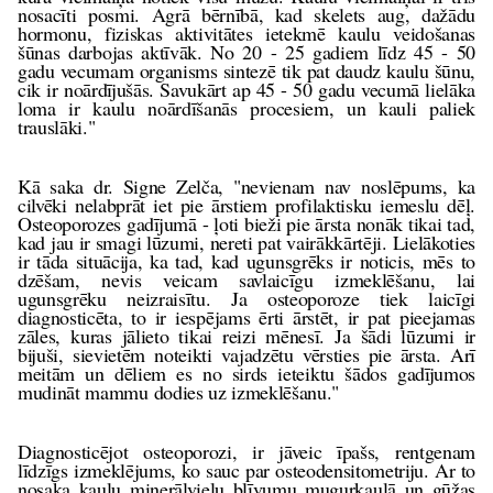
nosacīti posmi. Agrā bērnībā, kad skelets aug, dažādu
hormonu, fiziskas aktivitātes ietekmē kaulu veidošanas
šūnas darbojas aktīvāk. No 20 - 25 gadiem līdz 45 - 50
gadu vecumam organisms sintezē tik pat daudz kaulu šūnu,
cik ir noārdījušās. Savukārt ap 45 - 50 gadu vecumā lielāka
loma ir kaulu noārdīšanās procesiem, un kauli paliek
trauslāki."
Kā saka dr. Signe Zelča, "nevienam nav noslēpums, ka
cilvēki nelabprāt iet pie ārstiem profilaktisku iemeslu dēļ.
Osteoporozes gadījumā - ļoti bieži pie ārsta nonāk tikai tad,
kad jau ir smagi lūzumi, nereti pat vairākkārtēji. Lielākoties
ir tāda situācija, ka tad, kad ugunsgrēks ir noticis, mēs to
dzēšam, nevis veicam savlaicīgu izmeklēšanu, lai
ugunsgrēku neizraisītu. Ja osteoporoze tiek laicīgi
diagnosticēta, to ir iespējams ērti ārstēt, ir pat pieejamas
zāles, kuras jālieto tikai reizi mēnesī. Ja šādi lūzumi ir
bijuši, sievietēm noteikti vajadzētu vērsties pie ārsta. Arī
meitām un dēliem es no sirds ieteiktu šādos gadījumos
mudināt mammu dodies uz izmeklēšanu."
Diagnosticējot osteoporozi, ir jāveic īpašs, rentgenam
līdzīgs izmeklējums, ko sauc par osteodensitometriju. Ar to
nosaka kaulu minerālvielu blīvumu mugurkaulā un gūžas