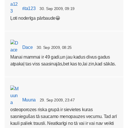
rita123
30. Sep 2009, 09:19
Ļoti noderīga pārbaude😀
Dace
30. Sep 2009, 08:25
Manai mammai ir 49 gadi,un jau kadus divus gadus
atpakaļ tas viss saasinajās,bet kas to,lai zin,kad sākās.
Muuna
29. Sep 2009, 23:47
osteoporozes riska grupā ir sievietes kuras
sasniegušas tā saucamo menopauzes vecumu. Tad arī
kauli paliek trausli. Neatkarīgi no tā vai ir vai nav veikti