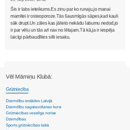
Šis ir labs ieteikums.Es zinu par ko runaju,jo manai
mamītei ir osteoporoze.Tās šausmīgās sāpes,kad kauli
sāk drupt.Un zāles kas jālieto nekādu labumu nedod,jo
ir par vēlu un tās arī nav no lētajam.Tā kā,ja ir iespēja
laicīgi pārbaudīties silti iesaku.
Vēl Māmiņu Klubā:
Grūtniecība
Dzemdību iestādes Latvijā
Dzemdību sagatavošanas kursi
Grūtniecības veselīga norise
Dzemdības
Sports grūtniecības laikā