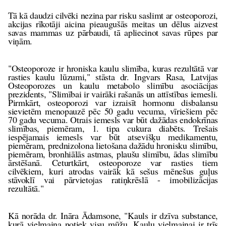
Tā kā daudzi cilvēki nezina par risku saslimt ar osteoporozi,
akcijas rīkotāji aicina pieaugušās meitas un dēlus aizvest
savas mammas uz pārbaudi, tā apliecinot savas rūpes par
viņām.
"Osteoporoze ir hroniska kaulu slimība, kuras rezultātā var
rasties kaulu lūzumi," stāsta dr. Ingvars Rasa, Latvijas
Osteoporozes un kaulu metabolo slimību asociācijas
prezidents, "Slimībai ir vairāki rašanās un attīstības iemesli.
Pirmkārt, osteoporozi var izraisīt hormonu disbalansu
sievietēm menopauzē pēc 50 gadu vecuma, vīriešiem pēc
70 gadu vecuma. Otrais iemesls var būt dažādas endokrīnas
slimības, piemēram, 1. tipa cukura diabēts. Trešais
iespējamais iemesls var būt atsevišķu medikamentu,
piemēram, prednizolona lietošana dažādu hronisku slimību,
piemēram, bronhiālās astmas, plaušu slimību, ādas slimību
ārstēšanā. Ceturtkārt, osteoporoze var rasties tiem
cilvēkiem, kuri atrodas vairāk kā sešus mēnešus guļus
stāvoklī vai pārvietojas ratiņkrēslā - imobilizācijas
rezultātā."
Kā norāda dr. Ināra Ādamsone, "Kauls ir dzīva substance,
kurā vielmaiņa notiek visu mūžu. Kaulu vielmaiņai ir trīs