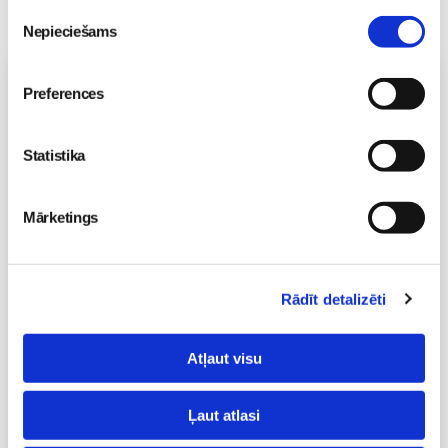
Piekrišanas
Nepieciešams
izvēle
Vecāku skola
Preferences
Topošo un jauno māmiņu lutināšanas programma ar
skaistumkopšanas speciālisti Ivetu Liberti
07.08 15:15-17:00
Statistika
Izpārdots
Mārketings
Nodarbības citā laikā
Vaksācija topošajām un jaunajām māmiņām
Rādīt detalizēti
07.08 16:30-17:00
Izpārdots
Atļaut visu
Nodarbības citā laikā
Ļaut atlasi