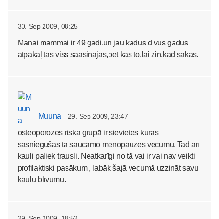
30. Sep 2009, 08:25
Manai mammai ir 49 gadi,un jau kadus divus gadus
atpakaļ tas viss saasinajās,bet kas to,lai zin,kad sākās.
Muuna
29. Sep 2009, 23:47
osteoporozes riska grupā ir sievietes kuras
sasniegušas tā saucamo menopauzes vecumu. Tad arī
kauli paliek trausli. Neatkarīgi no tā vai ir vai nav veikti
profilaktiski pasākumi, labāk šajā vecumā uzzināt savu
kaulu blīvumu.
29. Sep 2009, 18:52