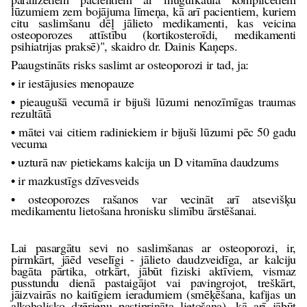
lūzumiem zem bojājuma līmeņa, kā arī pacientiem, kuriem
citu saslimšanu dēļ jālieto medikamenti, kas veicina
osteoporozes attīstību (kortikosteroīdi, medikamenti
psihiatrijas praksē)", skaidro dr. Dainis Kaņeps.
Paaugstināts risks saslimt ar osteoporozi ir tad, ja:
• ir iestājusies menopauze
• pieaugušā vecumā ir bijuši lūzumi nenozīmīgas traumas
rezultātā
• mātei vai citiem radiniekiem ir bijuši lūzumi pēc 50 gadu
vecuma
• uzturā nav pietiekams kalcija un D vitamīna daudzums
• ir mazkustīgs dzīvesveids
• osteoporozes rašanos var vecināt arī atsevišķu
medikamentu lietošana hronisku slimību ārstēšanai.
Lai pasargātu sevi no saslimšanas ar osteoporozi, ir,
pirmkārt, jāēd veselīgi - jālieto daudzveidīga, ar kalciju
bagāta pārtika, otrkārt, jābūt fiziski aktīviem, vismaz
pusstundu dienā pastaigājot vai pavingrojot, treškārt,
jāizvairās no kaitīgiem ieradumiem (smēķēšana, kafijas un
alkoholisko dzērienu pastiprināta lietošana), kā arī jābūt