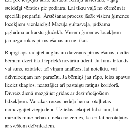
steidzīgi vērsties pie pediatra. Lai tiktu vaļā no cērmēm ir
speciāli preparāti. Ārstēšanas process jāsāk visiem ģimenes
locekļiem vienlaicīgi! Mazuļa gultasveļa, pidžama
jāgludina ar karstu gludekli. Visiem ģimenes locekļiem
jāmazgā rokas pirms ēšanas un ne tikai.
Rūpīgi apstrādājiet augļus un dārzeņus pirms ēšanas, dodiet
bērnam dzert tikai iepriekš novārītu ūdeni. Ja Jums ir kaķis
vai suns, uztaisiet arī viņam analīzes, lai noteiktu, vai
dzīvnieciņam nav parazītu. Ja bērniņš jau rāpo, ielas apavus
lieciet skapjos, neatstājiet arī pastaigu ratiņus koridorā.
Divreiz dienā mazgājiet grīdas ar dezinficējošiem
līdzekļiem. Vairākas reizes nedēļā bērna rotaļlietas
nomazgājiet ziepjūdenī. Uz ielas sekojiet līdzi tam, lai
mazulis mutē nebāztu neko no zemes, kā arī lai nerotaļātos
ar svešiem dzīvniekiem.