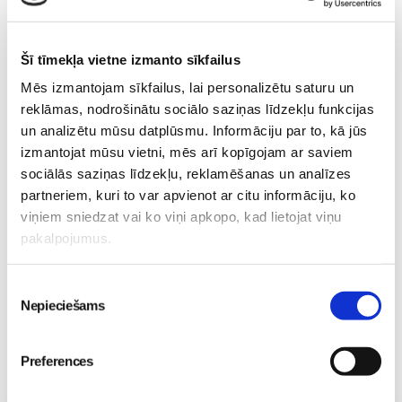
Mazais valītis ar lielu sirdi
piebarošanas laikā
Mazulis
Mazulis
20. Jul 09:33
01. Jul 12:53
Šī tīmekļa vietne izmanto sīkfailus
Mēs izmantojam sīkfailus, lai personalizētu saturu un
reklāmas, nodrošinātu sociālo saziņas līdzekļu funkcijas
un analizētu mūsu datplūsmu. Informāciju par to, kā jūs
izmantojat mūsu vietni, mēs arī kopīgojam ar saviem
Mazuļa pirmā pieredze
sociālās saziņas līdzekļu, reklamēšanas un analīzes
peldēšanā
Mazulis
partneriem, kuri to var apvienot ar citu informāciju, ko
23. May 09:55
viņiem sniedzat vai ko viņi apkopo, kad lietojat viņu
pakalpojumus.
Piekrišanas
Nepieciešams
izvēle
Preferences