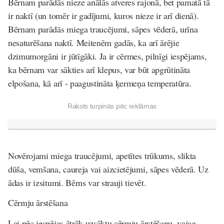
Bērnam parādās nieze anālās atveres rajonā, bet pamatā tā
ir naktī (un tomēr ir gadījumi, kuros nieze ir arī dienā).
Bērnam parādās miega traucējumi, sāpes vēderā, urīna
nesaturēšana naktī. Meitenēm gadās, ka arī ārējie
dzimumorgāni ir jūtīgāki. Ja ir cērmes, pilnīgi iespējams,
ka bērnam var sākties arī klepus, var būt apgrūtināta
elpošana, kā arī - paagustināta ķermeņa temperatūra.
Raksts turpinās pēc reklāmas
Novērojami miega traucējumi, apetītes trūkums, slikta
dūša, vemšana, caureja vai aizcietējumi, sāpes vēderā. Uz
ādas ir izsitumi. Bērns var strauji tievēt.
Cērmju ārstēšana
Lai pēc iespējas ātrāk uzsāktu cērmju ārstēšanu, vajag