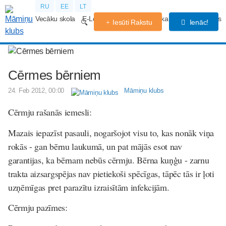
RU
EE
LT
Vecāku skola
E-Lekcijas
Grūtniecības kalendārs
Forums
Iesūti Rakstu
Ienāc!
Cērmes bērniem
24. Feb 2012, 00:00
Māmiņu klubs
Cērmju rašanās iemesli:
Mazais iepazīst pasauli, nogaršojot visu to, kas nonāk viņa
rokās - gan bērnu laukumā, un pat mājās esot nav
garantijas, ka bērnam nebūs cērmju. Bērna kuņģu - zarnu
trakta aizsargspējas nav pietiekoši spēcīgas, tāpēc tās ir ļoti
uzņēmīgas pret parazītu izraisītām infekcijām.
Cērmju pazīmes: