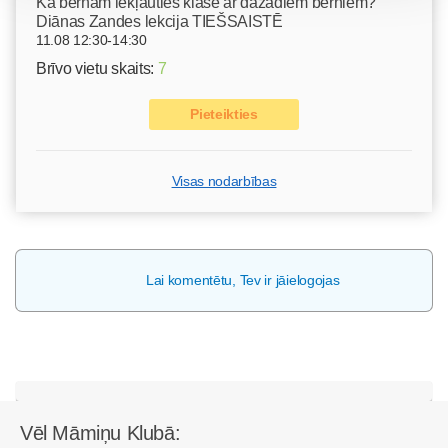
Kā bērnam iekļauties klasē ar dažādiem bērniem?
Diānas Zandes lekcija TIEŠSAISTĒ
11.08 12:30-14:30
Brīvo vietu skaits:
7
Pieteikties
Visas nodarbības
Lai komentētu, Tev ir jāielogojas
Vēl Māmiņu Klubā: