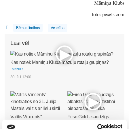
Māmiņu Klubs
foto: pexels.com
Bērnu-slimības
Veselība
Lasi vēl
Kas notiek Māmiņu Kluba mazuļu rotaļu grupiņās?
Mazulis
30. Jul 13:00
Valītis Vincents"
Friso Gold - saudzīgs
kinoteātros no 31. Jūlija -
atbalsts mazuļa attīstībai