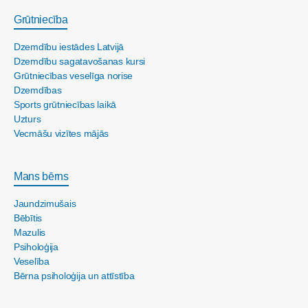
Grūtniecība
Dzemdību iestādes Latvijā
Dzemdību sagatavošanas kursi
Grūtniecības veselīga norise
Dzemdības
Sports grūtniecības laikā
Uzturs
Vecmāšu vizītes mājās
Mans bērns
Jaundzimušais
Bēbītis
Mazulis
Psiholoģija
Veselība
Bērna psiholoģija un attīstība