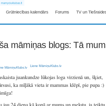
mamyciuklubas.lt
Grūtniecības kalendārs
Forums
TV un Tiešraide
ša māmiņas blogs: Tā mum
Liene MāmiņuKlubs.lv
skaista juankundze lūkojas loga virzienā un, šķiet,
irsusi, ka mīļākā vieta ir mammas klēpī, pie pupa :)
aimīga!
 jau 24 diena kā kopā ar mums un melotu, ja teiktu