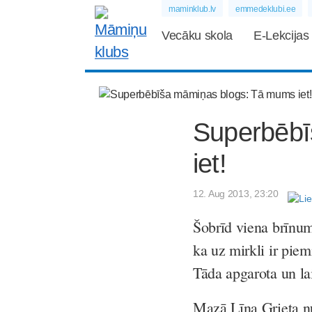
maminklub.lv
emmedeklubi.ee
Vecāku skola
E-Lekcijas
Superbēbī
iet!
12. Aug 2013, 23:20
Šobrīd viena brīnum
ka uz mirkli ir piem
Tāda apgarota un l
Mazā Līna Grieta nu