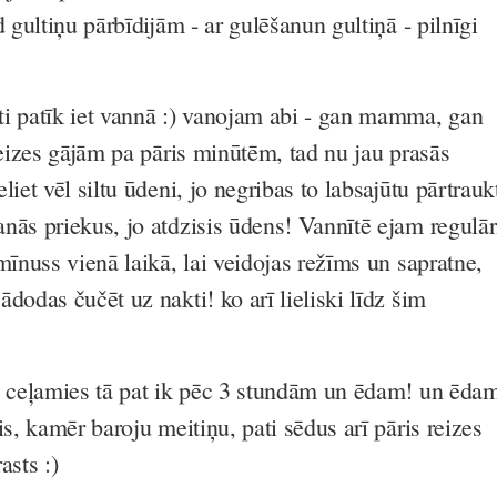
d gultiņu pārbīdijām - ar gulēšanun gultiņā - pilnīgi
i patīk iet vannā :) vanojam abi - gan mamma, gan
reizes gājām pa pāris minūtēm, tad nu jau prasās
liet vēl siltu ūdeni, jo negribas to labsajūtu pārtrauk
nās priekus, jo atdzisis ūdens! Vannītē ejam regulār
mīnuss vienā laikā, lai veidojas režīms un sapratne,
dodas čučēt uz nakti! ko arī lieliski līdz šim
- ceļamies tā pat ik pēc 3 stundām un ēdam! un ēda
is, kamēr baroju meitiņu, pati sēdus arī pāris reizes
asts :)