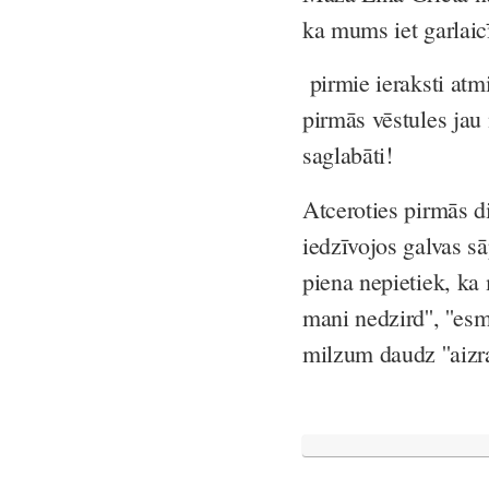
ka mums iet garlaic
pirmie ieraksti atm
pirmās vēstules jau 
saglabāti!
Atceroties pirmās di
iedzīvojos galvas sā
piena nepietiek, ka
mani nedzird'', ''es
milzum daudz ''aizr