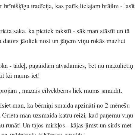
brīnišķīga tradīcija, kas patīk lielajam brāilm - lasīt
ieta saka, ka pietiek rakstīt - sāk man stāstīt un tā
a dators jāoliek nost un jāņem viņu rokās mazliet
roka - tādēļ, pagaidām atvadamies, bet nu mazulietiņ
tīt kā mums iet!
projām , mazais cilvēkbērns liek mums smaidīt.
stīsiet man, ka bērniņi smaida apzināti no 2 mēnešu
Grieta man uzsmaida katru reizi, kad paņemu viņu
u runāt! Un tajos mirkļos - kājas ļimst un sirds met
šs un valdzinošs ir bērniņa smaids!