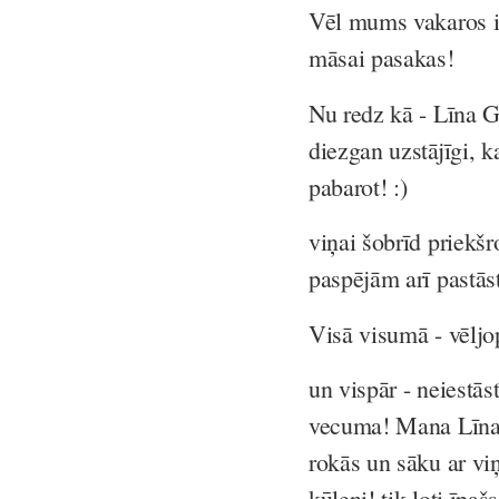
Vēl mums vakaros ir 
māsai pasakas!
Nu redz kā - Līna Gr
diezgan uzstājīgi, k
pabarot! :)
viņai šobrīd priekš
paspējām arī pastās
Visā visumā - vēljo
un vispār - neiestā
vecuma! Mana Līna 
rokās un sāku ar viņ
kūleni! tik ļoti īpa