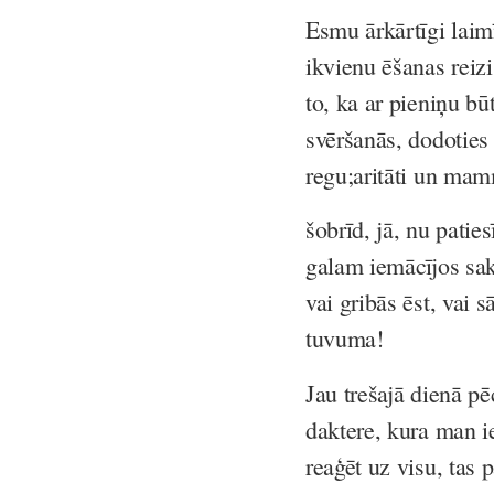
Esmu ārkārtīgi laim
ikvienu ēšanas reizi 
to, ka ar pieniņu b
svēršanās, dodoties
regu;aritāti un mam
šobrīd, jā, nu patie
galam iemācījos sak
vai gribās ēst, vai 
tuvuma!
Jau trešajā dienā p
daktere, kura man ie
reaģēt uz visu, tas 