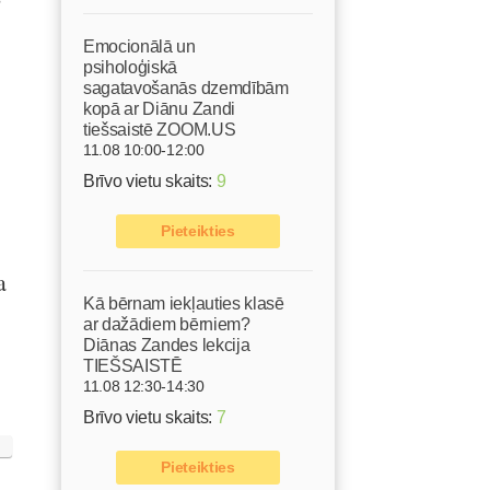
Emocionālā un
psiholoģiskā
sagatavošanās dzemdībām
kopā ar Diānu Zandi
tiešsaistē ZOOM.US
11.08 10:00-12:00
Brīvo vietu skaits:
9
Pieteikties
a
Kā bērnam iekļauties klasē
ar dažādiem bērniem?
Diānas Zandes lekcija
TIEŠSAISTĒ
11.08 12:30-14:30
Brīvo vietu skaits:
7
Pieteikties