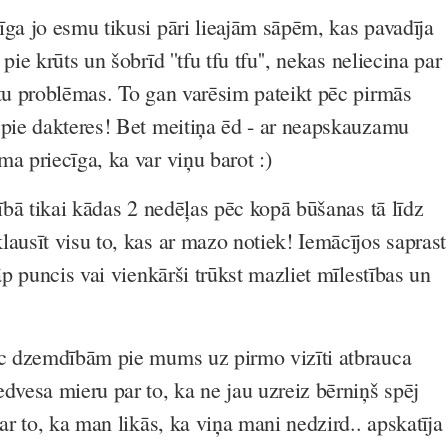
īga jo esmu tikusi pāri lieajām sāpēm, kas pavadīja
pie krūts un šobrīd ''tfu tfu tfu'', nekas neliecina par
ūtu problēmas. To gan varēsim pateikt pēc pirmās
 pie dakteres! Bet meitiņa ēd - ar neapskauzamu
ma priecīga, ka var viņu barot :)
sībā tikai kādas 2 nedēļas pēc kopā būšanas tā līdz
lausīt visu to, kas ar mazo notiek! Iemācījos saprast
sāp puncis vai vienkārši trūkst mazliet mīlestības un
ēc dzemdībām pie mums uz pirmo vizīti atbrauca
dvesa mieru par to, ka ne jau uzreiz bērniņš spēj
par to, ka man likās, ka viņa mani nedzird.. apskatīja