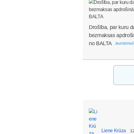
Drošība, par kuru d
bezmaksas apdroši
no BALTA
Jaundzimuš
Liene Krúza
12