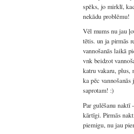
spēks, jo mirklī, ka
nekādu problēmu!
Vēl mums nu jau ļot
tētis. un ja pirmās 
vannošanās laikā pie
vnk beidzot vannoša
katru vakaru, plus, 
ka pēc vannošanās jā
saprotam! :)
Par gulēšanu naktī 
kārtīgi. Pirmās nakt
piemigu, nu jau pier