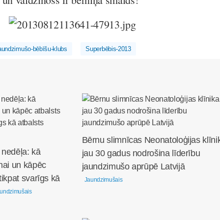
aundzimušo-bēbīšu-klubs
Superbēbis-2013
Bērnu slimnīcas Neonatoloģijas klīni
 nedēļa: kā
jau 30 gadus nodrošina līderību
nai un kāpēc
jaundzimušo aprūpē Latvijā
tikpat svarīgs kā
Jaundzimušais
undzimušais