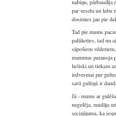
nabiņu, pārbaudīja r
par veselu un labu 
dosimies jau pie dak
Tad pie mums paciem
palūkoties, tad nu 
sāpošiem vēderiem,
mammas paranoja par 
lieliski un tiekam 
iedvesmai par gultas
savā gultiņā ir dau
Jā - mums ar gulēšan
negulēja, raudāja u
secinājuma, ka iesp