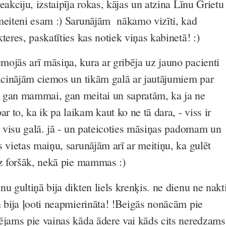
eakciju, izstaipīja rokas, kājas un atzina Līnu Grietu
meiteni esam :) Sarunājām nākamo vizīti, kad
teres, paskatīties kas notiek viņas kabinetā! :)
ojās arī māsiņa, kura ar gribēja uz jauno pacienti
aicinājām ciemos un tikām galā ar jautājumiem par
 gan mammai, gan meitai un sapratām, ka ja ne
to, ka ik pa laikam kaut ko ne tā dara, - viss ir
ar visu galā. jā - un pateicoties māsiņas padomam un
 vietas maiņu, sarunājām arī ar meitiņu, ka gulēt
dz foršāk, nekā pie mammas :)
u gultiņā bija dikten liels krenķis. ne dienu ne nakt
n bija ļooti neapmierināta! !Beigās nonācām pie
ējams pie vainas kāda ādere vai kāds cits neredzams