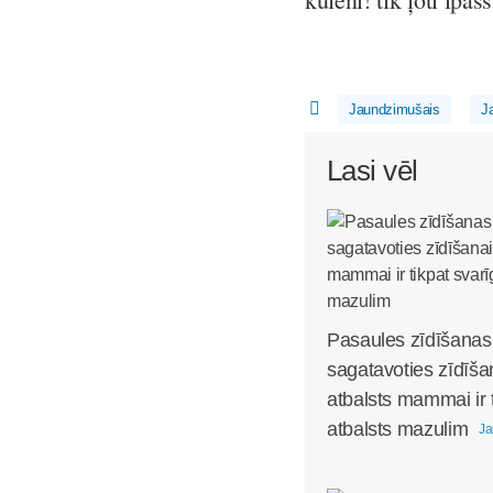
Jaundzimušais
J
Lasi vēl
Pasaules zīdīšanas
sagatavoties zīdīša
atbalsts mammai ir 
atbalsts mazulim
Ja