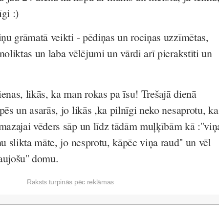
īgi :)
iņu grāmatā veikti - pēdiņas un rociņas uzzīmētas,
noliktas un laba vēlējumi un vārdi arī pierakstīti un
enas, likās, ka man rokas pa īsu! Trešajā dienā
pēs un asarās, jo likās ,ka pilnīgi neko nesaprotu, ka
 mazajai vēders sāp un līdz tādām muļķībām kā :''viņ
mu slikta māte, jo nesprotu, kāpēc viņa raud'' un vēl
aujošu'' domu.
Raksts turpinās pēc reklāmas