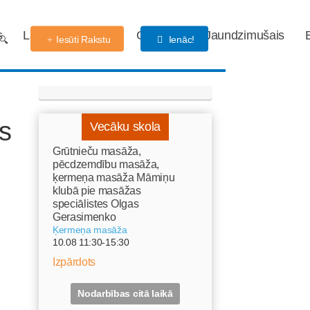
s
Labdarības fonds
Gaidības
Jaundzimušais
Iesūti Rakstu
Ienāc!
s
Vecāku skola
Grūtnieču masāža,
pēcdzemdību masāža,
ķermeņa masāža Māmiņu
klubā pie masāžas
speciālistes Olgas
Gerasimenko
Ķermeņa masāža
10.08 11:30-15:30
Izpārdots
Nodarbības citā laikā
,