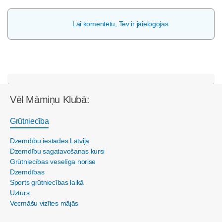
Lai komentētu, Tev ir jāielogojas
Vēl Māmiņu Klubā:
Grūtniecība
Dzemdību iestādes Latvijā
Dzemdību sagatavošanas kursi
Grūtniecības veselīga norise
Dzemdības
Sports grūtniecības laikā
Uzturs
Vecmāšu vizītes mājās