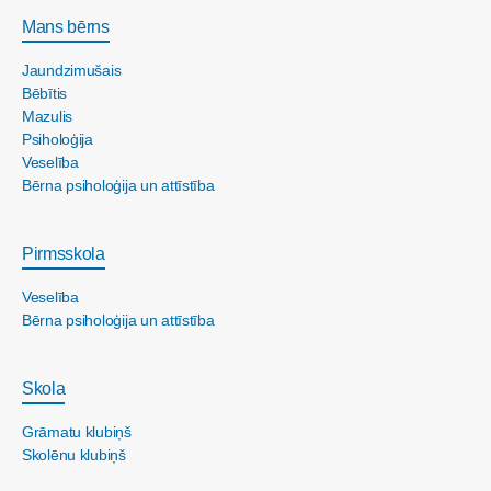
Mans bērns
Jaundzimušais
Bēbītis
Mazulis
Psiholoģija
Veselība
Bērna psiholoģija un attīstība
Pirmsskola
Veselība
Bērna psiholoģija un attīstība
Skola
Grāmatu klubiņš
Skolēnu klubiņš