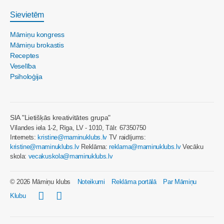
Sievietēm
Māmiņu kongress
Māmiņu brokastis
Receptes
Veselība
Psiholoģija
SIA "Lietišķās kreativitātes grupa"
Vīlandes iela 1-2, Rīga, LV - 1010, Tālr. 67350750
Internets:
kristine@maminuklubs.lv
TV raidījums:
kristine@maminuklubs.lv
Reklāma:
reklama@maminuklubs.lv
Vecāku
skola:
vecakuskola@maminuklubs.lv
© 2026 Māmiņu klubs
Noteikumi
Reklāma portālā
Par Māmiņu
Klubu