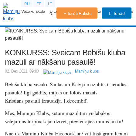
RU
EE
LT
Vecāku skola
E-Lekcijas
Grūtniecības kalendārs
Forums
Iesūti Rakstu
Ienāc!
KONKURSS: Sveicam Bēbīšu kluba
mazuli ar nākšanu pasaulē!
02. Dec 2021, 09:00
Māmiņu klubs
Bēbīšu kluba vecāku Santas un Kalvja mazulītis ir ieradies
pasaulē! Ilgi gaidīts, mīļots un lolots mazais
Kristians pasauli ieraudzīja 1.decembrī.
Mēs, Māmiņu Klubs, sūtam mazulītim vislabākos
vēlējumus turpmākajai dzīvei, pievienojies mums arī tu!
Nāc uz Māmiņu Kluba Facebook un/ vai Instagram lapām