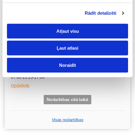
Dzemdību sagatavošanas kursi GATAVI MAZULIM 4+1
Rādīt detalizēti
lekciju cikls no 6.augusta KLĀTIENĒ
06.08 18:00-20:00
Atļaut visu
Brīvo vietu skaits:
2
Pieteikties
Ļaut atlasi
Noraidīt
Topošo un jauno māmiņu lutināšanas programma ar
skaistumkopšanas speciālisti Ivetu Liberti
07.08 15:15-17:00
Izpārdots
Nodarbības citā laikā
Visas nodarbības