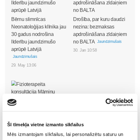
Bērnu slimnīcas
Drošība, par kuru daudzi
Neonatoloģijas klīnika jau
nezina: bezmaksas
30 gadus nodrošina
apdrošināšana zīdaiņiem
līderību jaundzimušo
no BALTA
Jaundzimušais
aprūpē Latvijā
30. Jan 10:58
Jaundzimušais
29. May 13:06
Fizioterapeita konsultācija
Šī tīmekļa vietne izmanto sīkfailus
Māmiņu Klubā – atbalsts
Mēs izmantojam sīkfailus, lai personalizētu saturu un
topošajiem un jaunajiem