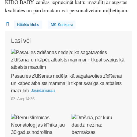
KIDO BABY cenšas iepriecināt katru mazulīti ar augstas
kvalitātes un pārdomātām vai personalizētām mīļlietiņām.
Bēbīšu-klubs
MK-Konkursi
Lasi vēl
Pasaules zīdīšanas nedēļa: kā sagatavoties zīdīšanai
un kāpēc atbalsts mammai ir tikpat svarīgs kā atbalsts
mazulim
Jaundzimušais
03. Aug 14:36