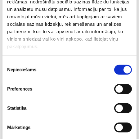
reklāmas, nodrošinātu sociālo saziņas līdzekļu funkcijas
vecākiem
Jaundzimušais
un analizētu mūsu datplūsmu. Informāciju par to, kā jūs
25. Jan 19:14
izmantojat mūsu vietni, mēs arī kopīgojam ar saviem
sociālās saziņas līdzekļu, reklamēšanas un analīzes
partneriem, kuri to var apvienot ar citu informāciju, ko
viņiem sniedzat vai ko viņi apkopo, kad lietojat viņu
pakalpojumus.
Piekrišanas
Nepieciešams
izvēle
Preferences
Vecāku skola
Fizioterapeites Klaudijas Hēlas individuālā konsultācija
Statistika
06.08 16:00-17:00
Izpārdots
Mārketings
Nodarbības citā laikā