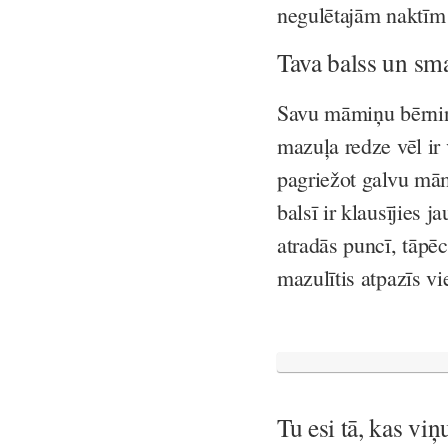
negulētajām naktīm
Tava balss un sma
Savu māmiņu bērniņ
mazuļa redze vēl ir
pagriežot galvu mā
balsī ir klausījies 
atradās puncī, tāpēc
mazulītis atpazīs v
Tu esi tā, kas vi