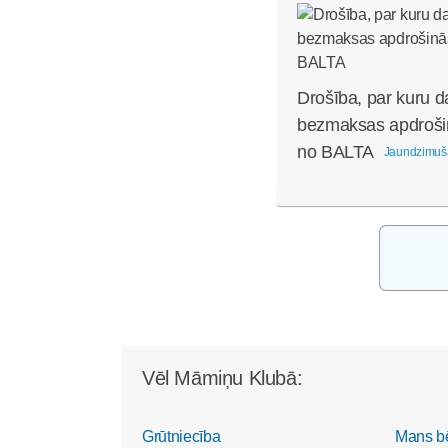
Drošība, par kuru d
bezmaksas apdroši
no BALTA
Jaundzimuš
Vēl Māmiņu Klubā:
Grūtniecība
Mans b