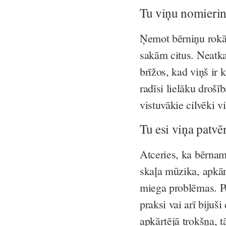
Tu viņu nomierin
Ņemot bērniņu rokās 
sakām citus. Neatka
brīžos, kad viņš ir 
radīsi lielāku drošīb
vistuvākie cilvēki v
Tu esi viņa patvē
Atceries, ka bērnam
skaļa mūzika, apkārt
miega problēmas. Pē
praksi vai arī bijuši
apkārtējā trokšņa, t