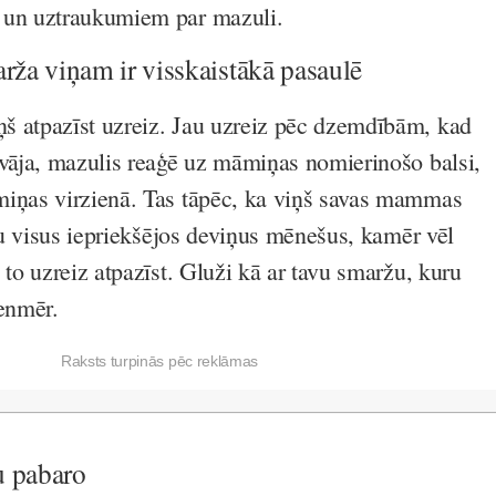
 un uztraukumiem par mazuli.
rža viņam ir visskaistākā pasaulē
š atpazīst uzreiz. Jau uzreiz pēc dzemdībām, kad
 vāja, mazulis reaģē uz māmiņas nomierinošo balsi,
miņas virzienā. Tas tāpēc, ka viņš savas mammas
jau visus iepriekšējos deviņus mēnešus, kamēr vēl
 to uzreiz atpazīst. Gluži kā ar tavu smaržu, kuru
ienmēr.
Raksts turpinās pēc reklāmas
ņu pabaro