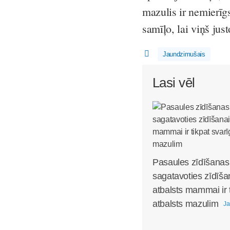
mazulis ir nemierīg
samīļo, lai viņš jus
Jaundzimušais
Lasi vēl
Pasaules zīdīšanas
sagatavoties zīdīša
atbalsts mammai ir 
atbalsts mazulim
Ja