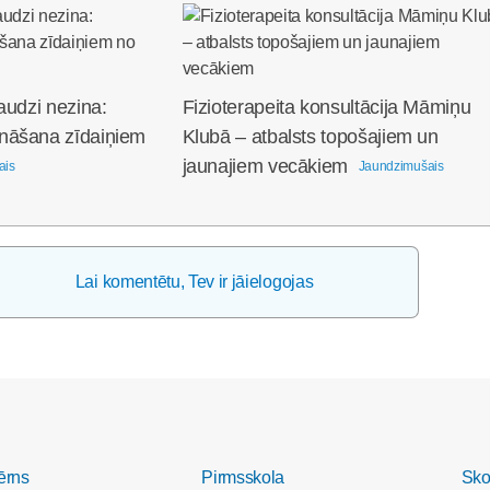
audzi nezina:
Fizioterapeita konsultācija Māmiņu
nāšana zīdaiņiem
Klubā – atbalsts topošajiem un
jaunajiem vecākiem
ais
Jaundzimušais
Lai komentētu, Tev ir jāielogojas
ērns
Pirmsskola
Sko