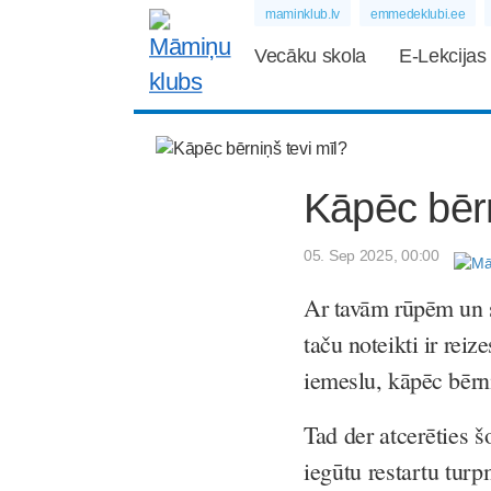
maminklub.lv
emmedeklubi.ee
Vecāku skola
E-Lekcijas
Kāpēc bērn
05. Sep 2025, 00:00
Ar tavām rūpēm un s
taču noteikti ir reiz
iemeslu, kāpēc bērn
Tad der atcerēties š
iegūtu restartu tur