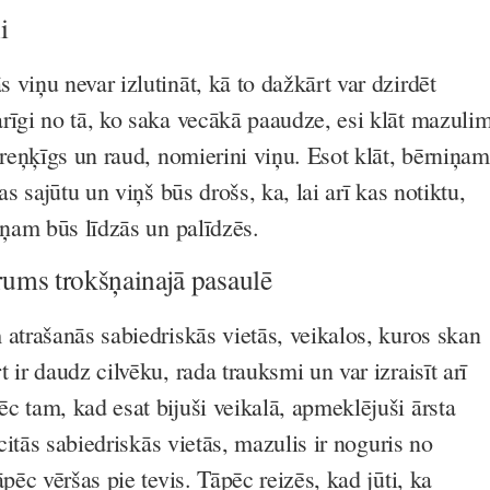
i
viņu nevar izlutināt, kā to dažkārt var dzirdēt
rīgi no tā, ko saka vecākā paaudze, esi klāt mazuli
kreņķīgs un raud, nomierini viņu. Esot klāt, bērniņam
as sajūtu un viņš būs drošs, ka, lai arī kas notiktu,
iņam būs līdzās un palīdzēs.
rums trokšņainajā pasaulē
 atrašanās sabiedriskās vietās, veikalos, kuros skan
 ir daudz cilvēku, rada trauksmi un var izraisīt arī
c tam, kad esat bijuši veikalā, apmeklējuši ārsta
 citās sabiedriskās vietās, mazulis ir noguris no
āpēc vēršas pie tevis. Tāpēc reizēs, kad jūti, ka