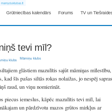
mamyciuklubas.lt
Grūtniecības kalendārs
Forums
TV un Tiešraide
iņš tevi mīl?
Māmiņu klubs
iltajiem glāstiem mazulītis sajūt māmiņas mīlestību,
es, kad šīs pašas siltās rokas nolaižas, jo nespēj sapras
iņš raud, un viņu nomierināt.
os piecus iemeslus, kāpēc mazulītis tevi mīl, lai
pmākajam un pārdzīvotu mazos grūtos mirkļus ar