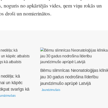
s, noguris no apkārtējās vides, ņem viņu rokās un
tos droši un nomierinātos.
Bērnu slimnīcas Neonatoloģijas klīni
 nedēļa: kā
jau 30 gadus nodrošina līderību
nai un kāpēc
jaundzimušo aprūpē Latvijā
tikpat svarīgs kā
Jaundzimušais
undzimušais