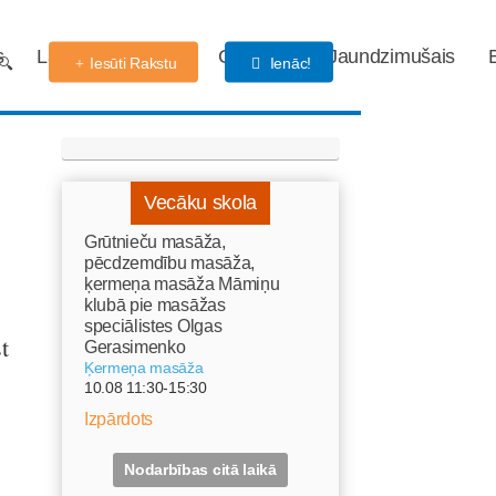
s
Labdarības fonds
Gaidības
Jaundzimušais
Iesūti Rakstu
Ienāc!
Vecāku skola
Grūtnieču masāža,
pēcdzemdību masāža,
ķermeņa masāža Māmiņu
klubā pie masāžas
speciālistes Olgas
t
Gerasimenko
Ķermeņa masāža
10.08 11:30-15:30
Izpārdots
Nodarbības citā laikā