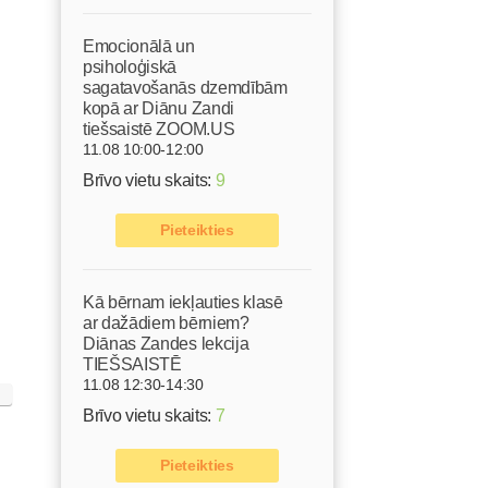
Emocionālā un
psiholoģiskā
sagatavošanās dzemdībām
kopā ar Diānu Zandi
tiešsaistē ZOOM.US
11.08 10:00-12:00
Brīvo vietu skaits:
9
Pieteikties
Kā bērnam iekļauties klasē
ar dažādiem bērniem?
Diānas Zandes lekcija
TIEŠSAISTĒ
11.08 12:30-14:30
Brīvo vietu skaits:
7
Pieteikties