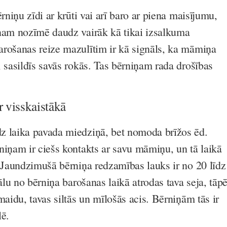
ērniņu zīdi ar krūti vai arī baro ar piena maisījumu,
ņam nozīmē daudz vairāk kā tikai izsalkuma
rošanas reize mazulītim ir kā signāls, ka māmiņa
, sasildīs savās rokās. Tas bērniņam rada drošības
r visskaistākā
z laika pavada miedziņā, bet nomoda brīžos ēd.
niņam ir ciešs kontakts ar savu māmiņu, un tā laikā
. Jaundzimušā bērniņa redzamības lauks ir no 20 līdz
tālu no bērniņa barošanas laikā atrodas tava seja, tāp
maidu, tavas siltās un mīlošās acis. Bērniņām tās ir
lē.