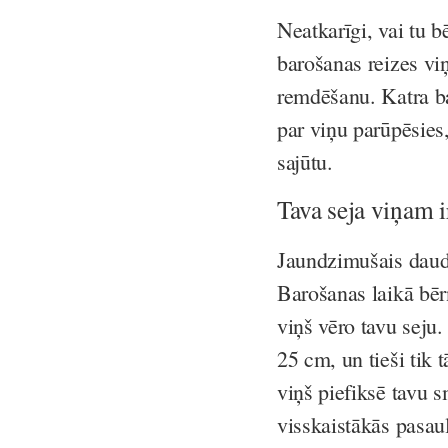
Neatkarīgi, vai tu b
barošanas reizes vi
remdēšanu. Katra ba
par viņu parūpēsies
sajūtu.
Tava seja viņam i
Jaundzimušais daud
Barošanas laikā bēr
viņš vēro tavu seju
25 cm, un tieši tik 
viņš piefiksē tavu s
visskaistākās pasau