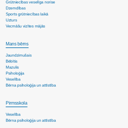
Grūtniecības veselīga norise
Dzemdības
Sports grūtniecības laikā
Uzturs
Vecmāšu vizītes mājās
Mans bērns
Jaundzimušais
Bēbītis
Mazulis
Psiholoģija
Veselība
Bērna psiholoģija un attīstība
Pirmsskola
Veselība
Bērna psiholoģija un attīstība