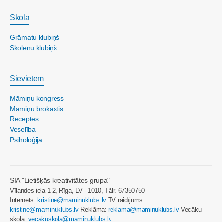
Skola
Grāmatu klubiņš
Skolēnu klubiņš
Sievietēm
Māmiņu kongress
Māmiņu brokastis
Receptes
Veselība
Psiholoģija
SIA "Lietišķās kreativitātes grupa"
Vīlandes iela 1-2, Rīga, LV - 1010, Tālr. 67350750
Internets:
kristine@maminuklubs.lv
TV raidījums:
kristine@maminuklubs.lv
Reklāma:
reklama@maminuklubs.lv
Vecāku
skola:
vecakuskola@maminuklubs.lv