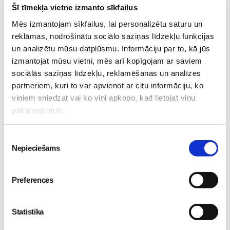
Šī tīmekļa vietne izmanto sīkfailus
Mēs izmantojam sīkfailus, lai personalizētu saturu un
reklāmas, nodrošinātu sociālo saziņas līdzekļu funkcijas
un analizētu mūsu datplūsmu. Informāciju par to, kā jūs
izmantojat mūsu vietni, mēs arī kopīgojam ar saviem
Bērnu slimnīcas
Drošība, par kuru daudzi
sociālās saziņas līdzekļu, reklamēšanas un analīzes
Neonatoloģijas klīnika jau
nezina: bezmaksas
partneriem, kuri to var apvienot ar citu informāciju, ko
30 gadus nodrošina
apdrošināšana zīdaiņiem
viņiem sniedzat vai ko viņi apkopo, kad lietojat viņu
līderību jaundzimušo
no BALTA
Jaundzimušais
pakalpojumus.
aprūpē Latvijā
30. Jan 10:58
Jaundzimušais
Piekrišanas
29. May 13:06
Nepieciešams
izvēle
Preferences
Statistika