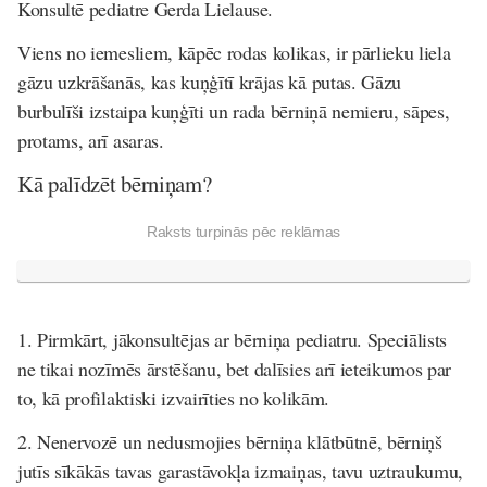
Konsultē pediatre Gerda Lielause.
Viens no iemesliem, kāpēc rodas kolikas, ir pārlieku liela
gāzu uzkrāšanās, kas kuņģītī krājas kā putas. Gāzu
burbulīši izstaipa kuņģīti un rada bērniņā nemieru, sāpes,
protams, arī asaras.
Kā palīdzēt bērniņam?
Raksts turpinās pēc reklāmas
1. Pirmkārt, jākonsultējas ar bērniņa pediatru. Speciālists
ne tikai nozīmēs ārstēšanu, bet dalīsies arī ieteikumos par
to, kā profilaktiski izvairīties no kolikām.
2. Nenervozē un nedusmojies bērniņa klātbūtnē, bērniņš
jutīs sīkākās tavas garastāvokļa izmaiņas, tavu uztraukumu,