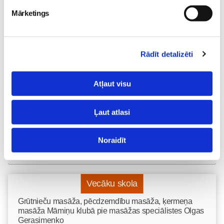
Fizioterapeita konsultācija
Mārketings
Māmiņu Klubā – atbalsts
topošajiem un jaunajiem
vecākiem
Jaundzimušais
Rādīt detalizēti
25. Jan 19:14
Atļaut visu
Ļaut atlasi
Noraidīt
Vecāku skola
Grūtnieču masāža, pēcdzemdību masāža, ķermeņa
masāža Māmiņu klubā pie masāžas speciālistes Olgas
Gerasimenko