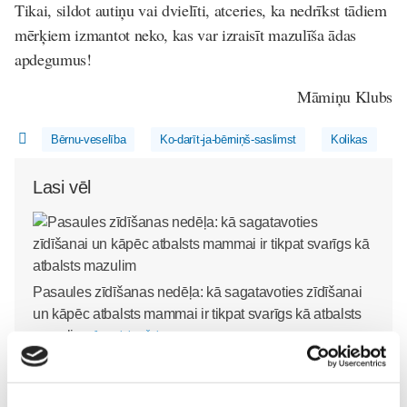
Tikai, sildot autiņu vai dvielīti, atceries, ka nedrīkst tādiem
mērķiem izmantot neko, kas var izraisīt mazulīša ādas
apdegumus!
Māmiņu Klubs
Bērnu-veselība
Ko-darīt-ja-bērniņš-saslimst
Kolikas
Lasi vēl
Pasaules zīdīšanas nedēļa: kā sagatavoties zīdīšanai
un kāpēc atbalsts mammai ir tikpat svarīgs kā atbalsts
mazulim
Jaundzimušais
03. Aug 14:36