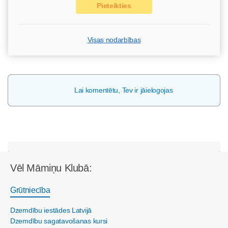
Pieteikties
Visas nodarbības
Lai komentētu, Tev ir jāielogojas
Vēl Māmiņu Klubā:
Grūtniecība
Dzemdību iestādes Latvijā
Dzemdību sagatavošanas kursi