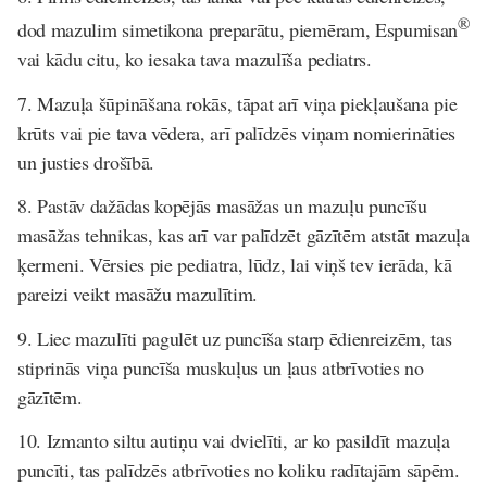
®
dod mazulim simetikona preparātu, piemēram, Espumisan
vai kādu citu, ko iesaka tava mazulīša pediatrs.
7. Mazuļa šūpināšana rokās, tāpat arī viņa piekļaušana pie
krūts vai pie tava vēdera, arī palīdzēs viņam nomierināties
un justies drošībā.
8. Pastāv dažādas kopējās masāžas un mazuļu puncīšu
masāžas tehnikas, kas arī var palīdzēt gāzītēm atstāt mazuļa
ķermeni. Vērsies pie pediatra, lūdz, lai viņš tev ierāda, kā
pareizi veikt masāžu mazulītim.
9. Liec mazulīti pagulēt uz puncīša starp ēdienreizēm, tas
stiprinās viņa puncīša muskuļus un ļaus atbrīvoties no
gāzītēm.
10. Izmanto siltu autiņu vai dvielīti, ar ko pasildīt mazuļa
puncīti, tas palīdzēs atbrīvoties no koliku radītajām sāpēm.