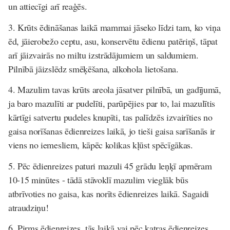
un attiecīgi arī reaģēs.
3. Krūts ēdināšanas laikā mammai jāseko līdzi tam, ko viņa
ēd, jāierobežo ceptu, asu, konservētu ēdienu patēriņš, tāpat
arī jāizvairās no miltu izstrādājumiem un saldumiem.
Pilnībā jāizslēdz smēķēšana, alkohola lietošana.
4. Mazulim tavas krūts areola jāsatver pilnībā, un gadījumā,
ja baro mazulīti ar pudelīti, parūpējies par to, lai mazulītis
kārtīgi satvertu pudeles knupīti, tas palīdzēs izvairīties no
gaisa norīšanas ēdienreizes laikā, jo tieši gaisa sarīšanās ir
viens no iemesliem, kāpēc kolikas kļūst spēcīgākas.
5. Pēc ēdienreizes paturi mazuli 45 grādu leņķī apmēram
10-15 minūtes - tādā stāvoklī mazulim vieglāk būs
atbrīvoties no gaisa, kas norīts ēdienreizes laikā. Sagaidi
atraudziņu!
6. Pirms ēdienreizes, tās laikā vai pēc katras ēdienreizes,