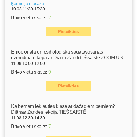
Ķermeņa masāža
10.08 11:30-15:30
Brīvo vietu skaits:
2
Pieteikties
Emocionālā un psiholoģiskā sagatavošanās
dzemdībām kopā ar Diānu Zandi tiešsaistē ZOOM.US
11.08 10:00-12:00
Brīvo vietu skaits:
9
Pieteikties
Kā bērnam iekļauties klasē ar dažādiem bērniem?
Diānas Zandes lekcija TIEŠSAISTĒ
11.08 12:30-14:30
Brīvo vietu skaits:
7