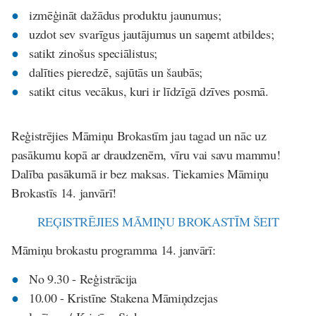
izmēģināt dažādus produktu jaunumus;
uzdot sev svarīgus jautājumus un saņemt atbildes;
satikt zinošus speciālistus;
dalīties pieredzē, sajūtās un šaubās;
satikt citus vecākus, kuri ir līdzīgā dzīves posmā.
Reģistrējies Māmiņu Brokastīm jau tagad un nāc uz
pasākumu kopā ar draudzenēm, vīru vai savu mammu!
Dalība pasākumā ir bez maksas. Tiekamies Māmiņu
Brokastīs 14. janvārī!
REĢISTRĒJIES MĀMIŅU BROKASTĪM ŠEIT
Māmiņu brokastu programma 14. janvārī:
No 9.30 - Reģistrācija
10.00 - Kristīne Stakena Māmiņdzejas