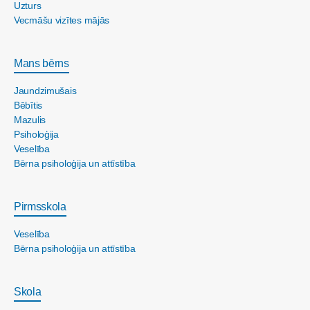
Uzturs
Vecmāšu vizītes mājās
Mans bērns
Jaundzimušais
Bēbītis
Mazulis
Psiholoģija
Veselība
Bērna psiholoģija un attīstība
Pirmsskola
Veselība
Bērna psiholoģija un attīstība
Skola