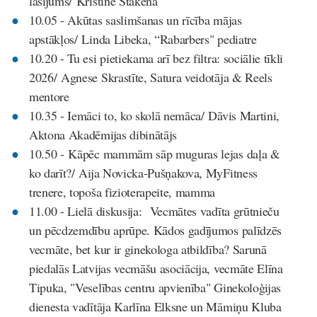
lasījums/ Kristīne Stakena
10.05 - Akūtas saslimšanas un rīcība mājas
apstākļos/ Linda Libeka, “Rabarbers" pediatre
10.20 - Tu esi pietiekama arī bez filtra: sociālie tīkli
2026/ Agnese Skrastīte, Satura veidotāja & Reels
mentore
10.35 - Iemāci to, ko skolā nemāca/ Dāvis Martini,
Aktona Akadēmijas dibinātājs
10.50 - Kāpēc mammām sāp muguras lejas daļa &
ko darīt?/ Aija Novicka-Pušņakova, MyFitness
trenere, topoša fizioterapeite, mamma
11.00 - Lielā diskusija: Vecmātes vadīta grūtnieču
un pēcdzemdību aprūpe. Kādos gadījumos palīdzēs
vecmāte, bet kur ir ginekologa atbildība? Sarunā
piedalās Latvijas vecmāšu asociācija, vecmāte Elīna
Tipuka, "Veselības centru apvienība" Ginekoloģijas
dienesta vadītāja Karlīna Elksne un Māmiņu Kluba