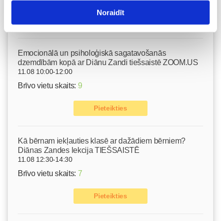
Noraidīt
Nodarbības citā laikā
Emocionālā un psiholoģiskā sagatavošanās
dzemdībām kopā ar Diānu Zandi tiešsaistē ZOOM.US
11.08 10:00-12:00
Brīvo vietu skaits:
9
Pieteikties
Kā bērnam iekļauties klasē ar dažādiem bērniem?
Diānas Zandes lekcija TIEŠSAISTĒ
11.08 12:30-14:30
Brīvo vietu skaits:
7
Pieteikties