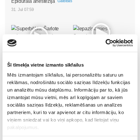
Epidurālā anestēzija
Gaidības
31. Jul 07:59
Iepazīstamies -
Superbēbīte Šarlote nāk
Superbēbis 2026!
pasaulē Jūrmalas
Gaidības
Šī tīmekļa vietne izmanto sīkfailus
slimnīcā
Gaidības
16. May 09:55
Mēs izmantojam sīkfailus, lai personalizētu saturu un
09. Jul 09:55
reklāmas, nodrošinātu sociālo saziņas līdzekļu funkcijas
un analizētu mūsu datplūsmu. Informāciju par to, kā jūs
izmantojat mūsu vietni, mēs arī kopīgojam ar saviem
sociālās saziņas līdzekļu, reklamēšanas un analīzes
partneriem, kuri to var apvienot ar citu informāciju, ko
viņiem sniedzat vai ko viņi apkopo, kad lietojat viņu
Pavasara “ātrās
pakalpojumus.
tievēšanas” modes risks: