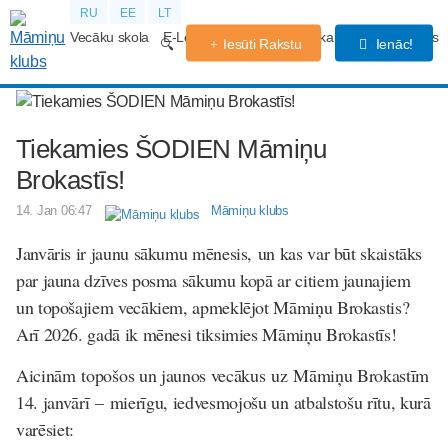
RU
EE
LT
Vecāku skola
E-Lekcijas
Grūtniecības kalendārs
Forums
Iesūti Rakstu
Ienāc!
Tiekamies ŠODIEN Māmiņu
Brokastīs!
14. Jan 06:47
Māmiņu klubs
Janvāris ir jaunu sākumu mēnesis, un kas var būt skaistāks
par jauna dzīves posma sākumu kopā ar citiem jaunajiem
un topošajiem vecākiem, apmeklējot Māmiņu Brokastis?
Arī 2026. gadā ik mēnesi tiksimies Māmiņu Brokastīs!
Aicinām topošos un jaunos vecākus uz Māmiņu Brokastīm
14. janvārī – mierīgu, iedvesmojošu un atbalstošu rītu, kurā
varēsiet: