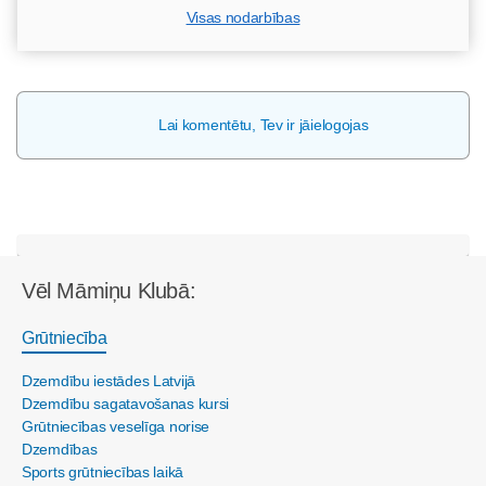
Visas nodarbības
Lai komentētu, Tev ir jāielogojas
Vēl Māmiņu Klubā:
Grūtniecība
Dzemdību iestādes Latvijā
Dzemdību sagatavošanas kursi
Grūtniecības veselīga norise
Dzemdības
Sports grūtniecības laikā