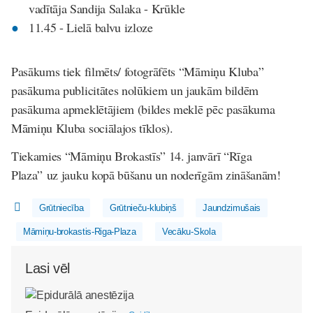
vadītāja Sandija Salaka - Krūkle
11.45 - Lielā balvu izloze
Pasākums tiek filmēts/ fotogrāfēts “Māmiņu Kluba”
pasākuma publicitātes nolūkiem un jaukām bildēm
pasākuma apmeklētājiem (bildes meklē pēc pasākuma
Māmiņu Kluba sociālajos tīklos).
Tiekamies “Māmiņu Brokastīs” 14. janvārī “Rīga
Plaza” uz jauku kopā būšanu un noderīgām zināšanām!
Grūtniecība
Grūtnieču-klubiņš
Jaundzimušais
Māmiņu-brokastis-Riga-Plaza
Vecāku-Skola
Lasi vēl