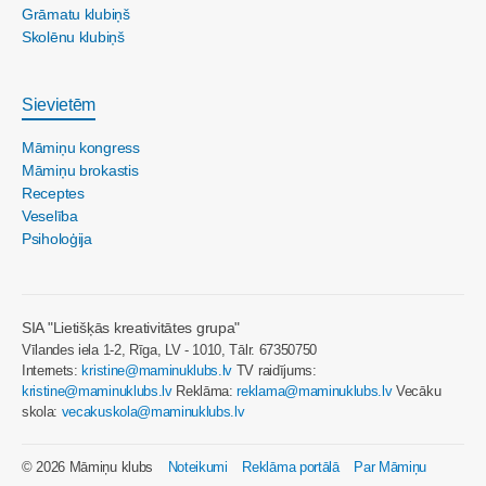
Grāmatu klubiņš
Skolēnu klubiņš
Sievietēm
Māmiņu kongress
Māmiņu brokastis
Receptes
Veselība
Psiholoģija
SIA "Lietišķās kreativitātes grupa"
Vīlandes iela 1-2, Rīga, LV - 1010, Tālr. 67350750
Internets:
kristine@maminuklubs.lv
TV raidījums:
kristine@maminuklubs.lv
Reklāma:
reklama@maminuklubs.lv
Vecāku
skola:
vecakuskola@maminuklubs.lv
© 2026 Māmiņu klubs
Noteikumi
Reklāma portālā
Par Māmiņu