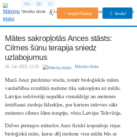
RU
EE
LT
Vecāku skola
E-Lekcijas
Grūtniecības kalendārs
Forums
Iesūti Rakstu
Ienāc!
Mātes sakropļotās Ances stāsts:
Cilmes šūnu terapija sniedz
uzlabojumus
26. Jun 2023, 12:23
Māmiņu klubs
Mazā Ance piedzima vesela, tomēr bioloģiskās mātes
vardarbības rezultātā meitene tika sakropļota uz mūžu.
Latvijas iedzīvotāji nepalika vienaldzīgi un meitenes
ārstēšanai ziedoja līdzekļus, par kuriem izdevies sākt
meitenes cilmes šūnu terapiju, vēsta Latvijas Televīzija.
Dzīves pirmajos mēnešos Anci fiziski iespaidoja viņas
bioloģiskā māte, kuras dēļ meitene visu mūžu būs ar