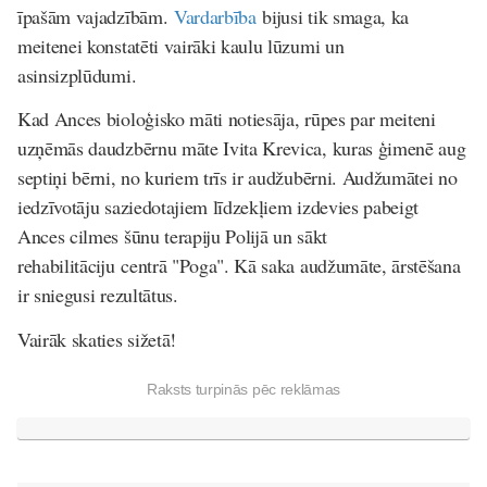
īpašām vajadzībām.
Vardarbība
bijusi tik smaga, ka
meitenei konstatēti vairāki kaulu lūzumi un
asinsizplūdumi.
Kad Ances bioloģisko māti notiesāja, rūpes par meiteni
uzņēmās daudzbērnu māte Ivita Krevica, kuras ģimenē aug
septiņi bērni, no kuriem trīs ir audžubērni. Audžumātei no
iedzīvotāju saziedotajiem līdzekļiem izdevies pabeigt
Ances cilmes šūnu terapiju Polijā un sākt
rehabilitāciju centrā "Poga". Kā saka audžumāte, ārstēšana
ir sniegusi rezultātus.
Vairāk skaties sižetā!
Raksts turpinās pēc reklāmas