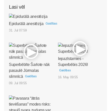
Lasi vēl
Epidurālā anestēzija
Gaidības
31. Jul 07:59
Iepazīstamies -
Superbēbīte Šarlote nāk
Superbēbis 2026!
pasaulē Jūrmalas
Gaidības
slimnīcā
Gaidības
16. May 09:55
09. Jul 09:55