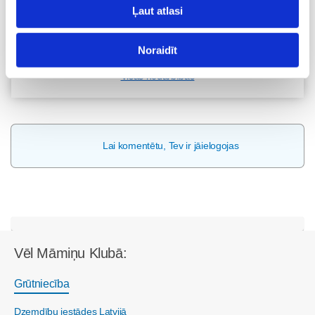
Ļaut atlasi
Pieteikties
Noraidīt
Visas nodarbības
Lai komentētu, Tev ir jāielogojas
Vēl Māmiņu Klubā:
Grūtniecība
Dzemdību iestādes Latvijā