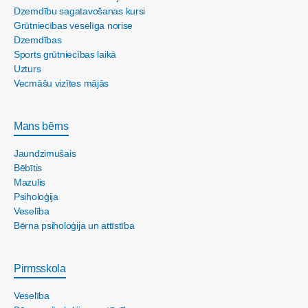
Dzemdību sagatavošanas kursi
Grūtniecības veselīga norise
Dzemdības
Sports grūtniecības laikā
Uzturs
Vecmāšu vizītes mājās
Mans bērns
Jaundzimušais
Bēbītis
Mazulis
Psiholoģija
Veselība
Bērna psiholoģija un attīstība
Pirmsskola
Veselība