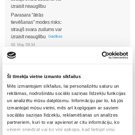
Pavasara “ātrās
tievēšanas” modes risks:
straujš svara zudums var
izraisīt neauglību
Gaidības
08. May 09:34
Šī tīmekļa vietne izmanto sīkfailus
Mēs izmantojam sīkfailus, lai personalizētu saturu un
reklāmas, nodrošinātu sociālo saziņas līdzekļu funkcijas
un analizētu mūsu datplūsmu. Informāciju par to, kā jūs
izmantojat mūsu vietni, mēs arī kopīgojam ar saviem
sociālās saziņas līdzekļu, reklamēšanas un analīzes
Vecāku skola
partneriem, kuri to var apvienot ar citu informāciju, ko
viņiem sniedzat vai ko viņi apkopo, kad lietojat viņu
Grūtnieču masāža, pēcdzemdību masāža, ķermeņa