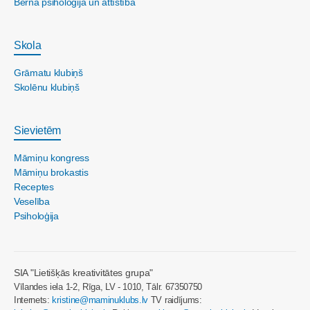
Bērna psiholoģija un attīstība
Skola
Grāmatu klubiņš
Skolēnu klubiņš
Sievietēm
Māmiņu kongress
Māmiņu brokastis
Receptes
Veselība
Psiholoģija
SIA "Lietišķās kreativitātes grupa"
Vīlandes iela 1-2, Rīga, LV - 1010, Tālr. 67350750
Internets:
kristine@maminuklubs.lv
TV raidījums: