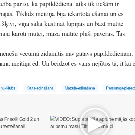
ība par to, ka papildēdiena laiks tik tiešām ir
inājās. Tiklīdz meitiņa bija iekārtota ēšanai un es
 šķīvi, viņa sāka kustināt lūpiņas un bāzt mutītē
ināju karoti mutei, mazā mutīte plaši pavērās. Tas
)
 mēnešu vecumā zīdainītis nav gatavs papildēdienam.
ana meitiņa ēd. Un beidzot es vairs nejūtos tā, it kā 
ņu-Klubs
Krūts-ēdināšana
Mazuļa-ēdināšana
Personīgā-piered