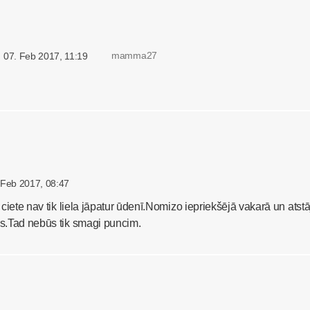
mamma27
07. Feb 2017, 11:19
 Feb 2017, 08:47
i ciete nav tik liela jāpatur ūdenī.Nomizo iepriekšējā vakarā un atstā
es.Tad nebūs tik smagi puncim.