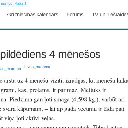
mamyciuklubas.lt
Grūtniecības kalendārs
Forums
TV un Tiešraide
apildēdiens 4 mēnešos
Ievas_mamma
 ārsta uz 4 mēnešu vizīti, izrādījās, ka mēneša laik
 grami, kas, protams, ir par maz. Meituks ir
ana. Piedzima gan ļoti smaga (4,598 kg.), varbūt arī
te svara kāpumam, – lai ap gada vecumu ir tāda pati
 viņa ļoti aktīvi veļas.
s ir viens – ar pieniņu vien nepietiek.
Tobrīd jutos