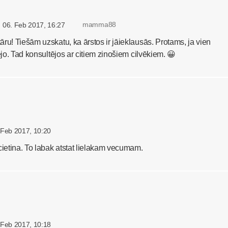
mamma88
06. Feb 2017, 16:27
ru! Tiešām uzskatu, ka ārstos ir jāieklausās. Protams, ja vien
ējo. Tad konsultējos ar citiem zinošiem cilvēkiem. 😀
 Feb 2017, 10:20
cietina. To labak atstat lielakam vecumam.
 Feb 2017, 10:18