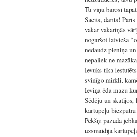
Tu viņu barosi tāpat
Sacīts, darīts! Pāri
vakar vakariņās vārī
nogaršot latvieša “o
nedaudz pieniņa un s
nepaliek ne mazākai
Ievuks tika iestutē
svinīgo mirkli, ka
Ieviņa ēda mazu kum
Sēdēju un skatījos,
kartupeļu biezputru
Pēkšņi pazuda jebkā
uzsmaidīja kartupeļ