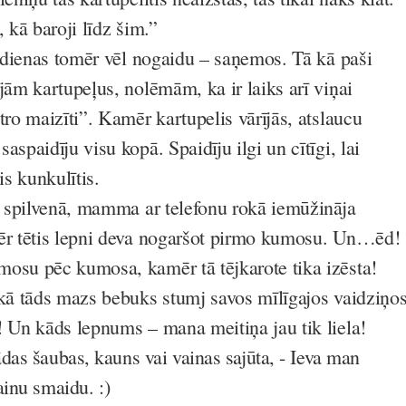
, kā baroji līdz šim.”
s dienas tomēr vēl nogaidu – saņemos. Tā kā paši
jām kartupeļus, nolēmām, ka ir laiks arī viņai
tro maizīti”. Kamēr kartupelis vārījās, atslaucu
aspaidīju visu kopā. Spaidīju ilgi un cītīgi, lai
s kunkulītis.
ts spilvenā, mamma ar telefonu rokā iemūžināja
mēr tētis lepni deva nogaršot pirmo kumosu. Un…ēd!
osu pēc kumosa, kamēr tā tējkarote tika izēsta!
 kā tāds mazs bebuks stumj savos mīlīgajos vaidziņo
! Un kāds lepnums – mana meitiņa jau tik liela!
das šaubas, kauns vai vainas sajūta, - Ieva man
ainu smaidu.
:)