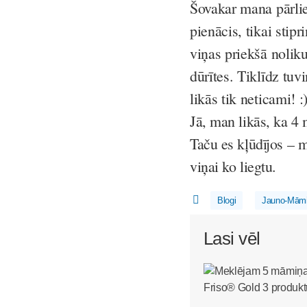
Šovakar mana pārliec
pienācis, tikai stipr
viņas priekšā noliku
dūrītes. Tiklīdz tuv
likās tik neticami! :
Jā, man likās, ka 4
Taču es kļūdījos – m
viņai ko liegtu.
Blogi
Jauno-Māmi
Lasi vēl