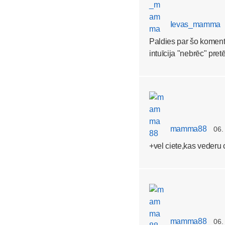
Ievas_mamma
Paldies par šo komentā
intuīcija "nebrēc" pret
mamma88
06.
+vel ciete,kas vederu 
mamma88
06.