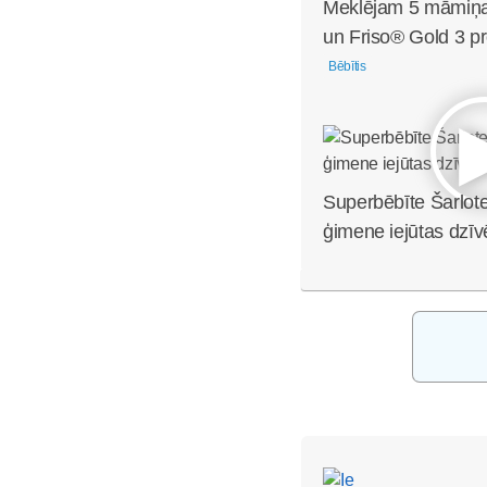
Meklējam 5 māmiņa
un Friso® Gold 3 pr
Bēbītis
Superbēbīte Šarlote
ģimene iejūtas dzīv