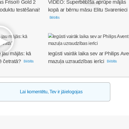
s Friso® Gold 2
VIDEO: Superbēbīša aprūpe mājās
oduktu testēšanai!
kopā ar bērnu māsu Elitu Svarenieci
Bēbītis
 jau mājās: kā
Iegūsti vairāk laika sev ar Philips Ave
ē četratā?
mazuļa uzraudzības ierīci
Bēbītis
Bēbītis
Lai komentētu, Tev ir jāielogojas