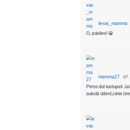
Ievas_mamma
O, paldies! 😀
mamma27
07.
Pirms dot kartupeli ,la
aukstā ūdenī,ciete izi