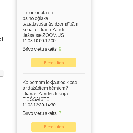
Emocionālā un
psiholoģiskā
sagatavošanās dzemdībām
kopā ar Diānu Zandi
tiešsaistē ZOOM.US
ēl
11.08 10:00-12:00
Brīvo vietu skaits:
9
Pieteikties
Kā bērnam iekļauties klasē
ar dažādiem bērniem?
Diānas Zandes lekcija
TIEŠSAISTĒ
11.08 12:30-14:30
Brīvo vietu skaits:
7
Pieteikties