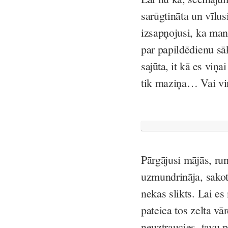
sarūgtināta un vīlus
izsapņojusi, ka man
par papildēdienu s
sajūta, it kā es viņa
tik maziņa… Vai viņa
Pārgājusi mājās, r
uzmundrināja, sakot, 
nekas slikts. Lai e
pateica tos zelta vā
neuztraucies, tavu pi