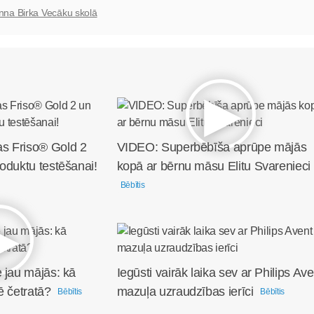
nna Birka Vecāku skolā
s Friso® Gold 2
VIDEO: Superbēbīša aprūpe mājās
oduktu testēšanai!
kopā ar bērnu māsu Elitu Svarenieci
Bēbītis
 jau mājās: kā
Iegūsti vairāk laika sev ar Philips Ave
ē četratā?
mazuļa uzraudzības ierīci
Bēbītis
Bēbītis