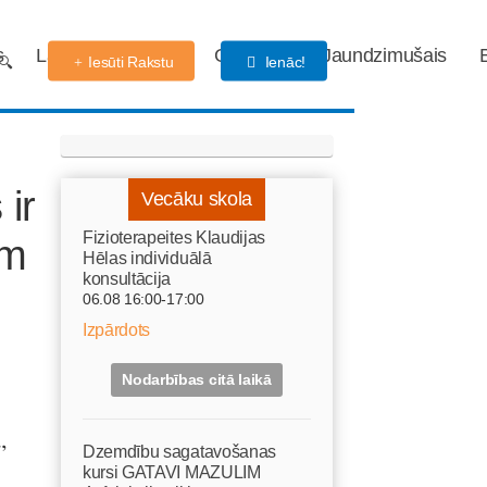
s
Labdarības fonds
Gaidības
Jaundzimušais
Iesūti Rakstu
Ienāc!
ir
Vecāku skola
Fizioterapeites Klaudijas
em
Hēlas individuālā
konsultācija
06.08 16:00-17:00
Izpārdots
Nodarbības citā laikā
,
Dzemdību sagatavošanas
kursi GATAVI MAZULIM