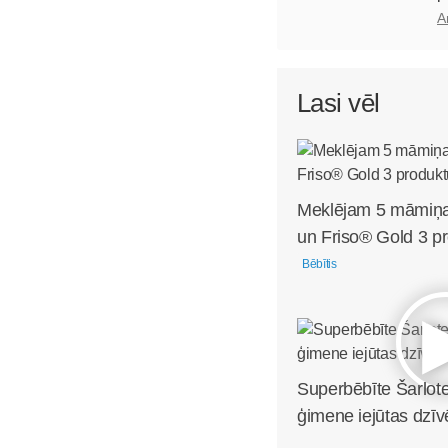
A
Lasi vēl
Meklējam 5 māmiņa
un Friso® Gold 3 pr
Bēbītis
Superbēbīte Šarlote
ģimene iejūtas dzīv