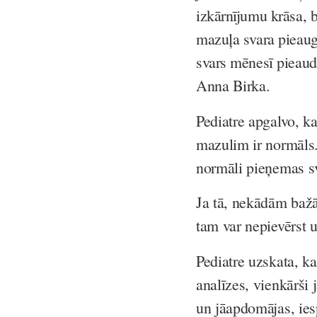
izkārnījumu krāsa, b
mazuļa svara pieaug
svars mēnesī pieaud
Anna Birka.
Pediatre apgalvo, 
mazulim ir normāls.
normāli pieņemas sva
Ja tā, nekādām bažā
tam var nepievērst
Pediatre uzskata, ka
analīzes, vienkārši
un jāapdomājas, ie