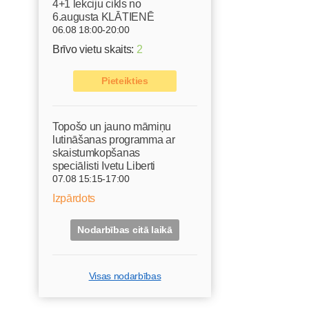
4+1 lekciju cikls no
6.augusta KLĀTIENĒ
06.08 18:00-20:00
Brīvo vietu skaits:
2
Pieteikties
Topošo un jauno māmiņu
lutināšanas programma ar
skaistumkopšanas
speciālisti Ivetu Liberti
07.08 15:15-17:00
Izpārdots
Nodarbības citā laikā
Visas nodarbības