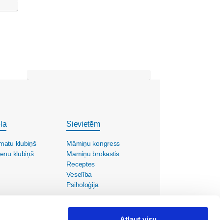
la
Sievietēm
matu klubiņš
Māmiņu kongress
ēnu klubiņš
Māmiņu brokastis
Receptes
Veselība
Psiholoģija
Atļaut visu