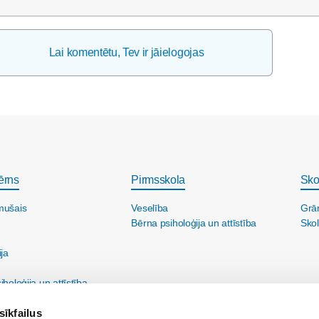
Lai komentētu, Tev ir jāielogojas
ērns
Pirmsskola
Sko
mušais
Veselība
Grā
Bērna psiholoģija un attīstība
Skol
ija
holoģija un attīstība
sīkfailus