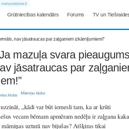
mamyciuklubas.lt
Grūtniecības kalendārs
Forums
TV un Tiešraide
„Ja mazuļa svara pieaugums 
av jāsatraucas par zaļgani
iem!”
Māmiņu klubs
zināt, „kādi var būt iemesli tam, ka ar krūti
nešus vecam bērnam apmēram nedēļu ir zaļgana kaka
 māmiņas uzturā nav bijušas? Atšķiras tikai