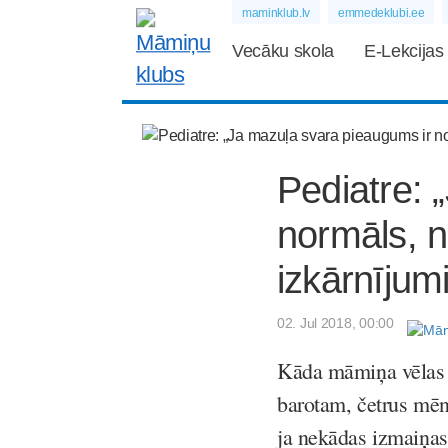
maminklub.lv
emmedeklubi.ee
Vecāku skola
E-Lekcijas
Pediatre: 
normāls, n
izkārnījum
02. Jul 2018, 00:00
Kāda māmiņa vēlas uz
barotam, četrus mē
ja nekādas izmaiņas