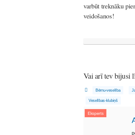
varbūt treknāku pie
veidošanos!
Vai arī tev bijusi
Bērnu-veselība
J
Veselības-klubiņš
Eksperts
p