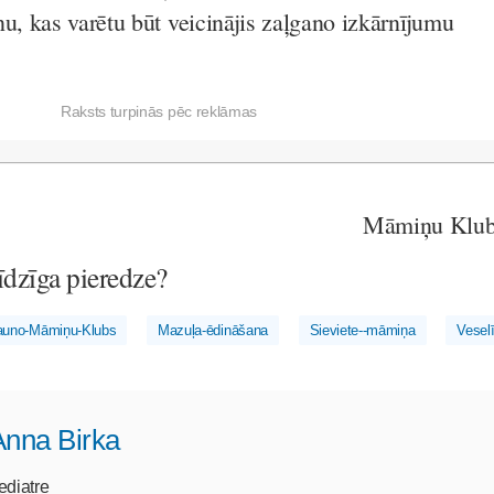
nu, kas varētu būt veicinājis zaļgano izkārnījumu
Raksts turpinās pēc reklāmas
Māmiņu Klu
 līdzīga pieredze?
auno-Māmiņu-Klubs
Mazuļa-ēdināšana
Sieviete--māmiņa
Vesel
Anna Birka
ediatre