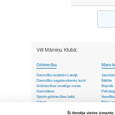
Vēl Māmiņu Klubā:
Grūtniecība
Mans b
Dzemdību iestādes Latvijā
Jaundzi
Dzemdību sagatavošanas kursi
Bēbītis
Grūtniecības veselīga norise
Mazulis
Dzemdības
Psiholoģ
Sports grūtniecības laikā
Veselība
Uzturs
Bērna psi
Vecmāšu vizītes mājās
Šī tīmekļa vietne izmanto 