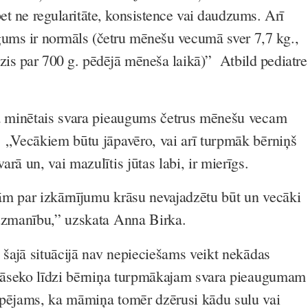
et ne regularitāte, konsistence vai daudzums. Arī
ums ir normāls (četru mēnešu vecumā sver 7,7 kg.,
zis par 700 g. pēdējā mēneša laikā)”
Atbild pediatre
ka minētais svara pieaugums četrus mēnešu vecam
 „Vecākiem būtu jāpavēro, vai arī turpmāk bērniņš
rā un, vai mazulītis jūtas labi, ir mierīgs.
m par izkārnījumu krāsu nevajadzētu būt un vecāki
 uzmanību,” uzskata Anna Birka.
 šajā situācijā nav nepieciešams veikt nekādas
 jāseko līdzi bērniņa turpmākajam svara pieaugumam
spējams, ka māmiņa tomēr dzērusi kādu sulu vai