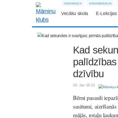
maminklub.lv
emmedeklubi.ee
Vecāku skola
E-Lekcijas
Kad sekund
palīdzības
dzīvību
26. Jan 18:10
Bērni pasauli iepazīs
sasitumi, aizrīšanās
mājās, rotaļu lauku