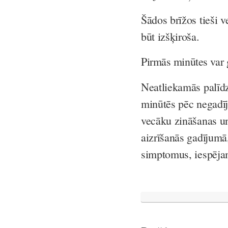
Šādos brīžos tieši v
būt izšķiroša.
Pirmās minūtes var 
Neatliekamās palīdz
minūtēs pēc negadīj
vecāku zināšanas un 
aizrīšanās gadījumā
simptomus, iespējam