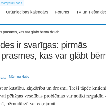
mamyciuklubas.lt
Grūtniecības kalendārs
Forums
TV un Tiešraide
es ir svarīgas: pirmās
 prasmes, kas var glābt bēr
Māmiņu klubs
t ar kustību, ziņkārību un drosmi. Tieši tāpēc kritieni
 vai pēkšņas veselības problēmas var notikt negaidīti 
mā, bērnudārzā vai ceļojumā.