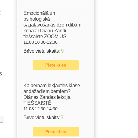
r
Emocionālā un
psiholoģiskā
sagatavošanās dzemdībām
kopā ar Diānu Zandi
tiešsaistē ZOOM.US
11.08 10:00-12:00
Brīvo vietu skaits:
9
Pieteikties
s
Kā bērnam iekļauties klasē
ar dažādiem bērniem?
Diānas Zandes lekcija
TIEŠSAISTĒ
11.08 12:30-14:30
Brīvo vietu skaits:
7
Pieteikties