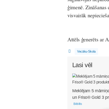
ģimenē. Zināšanas do
visvairāk nepiecieš
Attēls ģenerēts ar A
Vecāku-Skola
Lasi vēl
Meklējam 5 māmiņa
un Friso® Gold 3 pr
Bēbītis