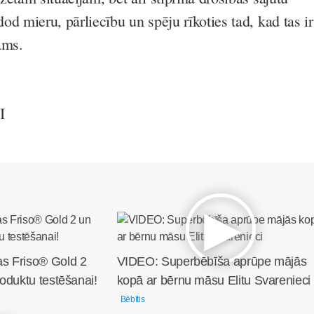
d mieru, pārliecību un spēju rīkoties tad, kad tas ir
ams.
I
s Friso® Gold 2
VIDEO: Superbēbīša aprūpe mājās
oduktu testēšanai!
kopā ar bērnu māsu Elitu Svarenieci
Bēbītis