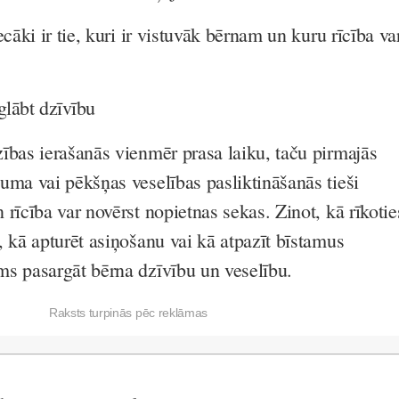
ecāki ir tie, kuri ir vistuvāk bērnam un kuru rīcība va
glābt dzīvību
ības ierašanās vienmēr prasa laiku, taču pirmajās
uma vai pēkšņas veselības pasliktināšanās tieši
rīcība var novērst nopietnas sekas. Zinot, kā rīkotie
, kā apturēt asiņošanu vai kā atpazīt bīstamus
s pasargāt bērna dzīvību un veselību.
Raksts turpinās pēc reklāmas