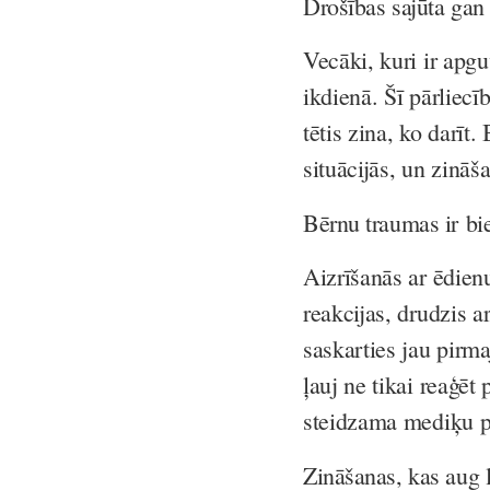
Drošības sajūta ga
Vecāki, kuri ir apgu
ikdienā. Šī pārliec
tētis zina, ko darīt.
situācijās, un zināš
Bērnu traumas ir bi
Aizrīšanās ar ēdien
reakcijas, drudzis a
saskarties jau pirm
ļauj ne tikai reaģēt 
steidzama mediķu p
Zināšanas, kas aug 