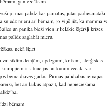
n bērnam, gan vecākiem
vuši pirmās palīdzības pamatus, jūtas pārliecinātāki
ība sniedz mieru arī bērnam, jo viņš jūt, ka mamma v
 Bailes un panika bieži vien ir lielākie šķēršļi krīzes
anas palīdz saglabāt mieru.
ežākas, nekā šķiet
u vai sīkām detaļām, apdegumi, kritieni, alerģiskas
r krampjiem ir situācijas, ar kurām vecāki var
ajos bērna dzīves gados. Pirmās palīdzības iemaņas
pareizi, bet arī laikus atpazīt, kad nepieciešama
alīdzība.
līdzi bērnam