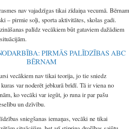
rasmes nav vajadzīgas tikai zīdaiņa vecumā. Bērna
ki – pirmie soļi, sporta aktivitātes, skolas gadi.
 zināšanas palīdz vecākiem būt gataviem dažādiem
situācijām.
NODARBĪBA: PIRMĀS PALĪDZĪBAS ABC
BĒRNAM
rsi vecākiem nav tikai teorija, jo tie sniedz
kuras var noderēt jebkurā brīdī. Tā ir viena no
ām, ko vecāki var iegūt, jo runa ir par pašu
eselību un dzīvību.
īdzības sniegšanas iemaņas, vecāki ne tikai
ētām situācijām, bet arī stiprina drošības sajūtu