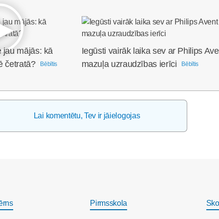
 jau mājās: kā
Iegūsti vairāk laika sev ar Philips Ave
ē četratā?
mazuļa uzraudzības ierīci
Bēbītis
Bēbītis
Lai komentētu, Tev ir jāielogojas
ērns
Pirmsskola
Sko