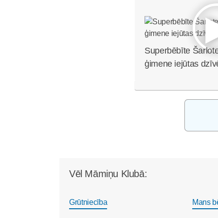
Superbēbīte Šarlote
ģimene iejūtas dzīv
Vēl Māmiņu Klubā:
Grūtniecība
Mans b