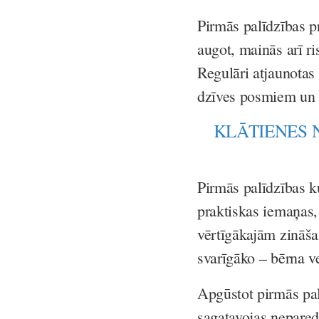
Pirmās palīdzības p
augot, mainās arī ris
Regulāri atjaunotas
dzīves posmiem un 
KLĀTIENES 
Pirmās palīdzības ku
praktiskas iemaņas, 
vērtīgākajām zināšan
svarīgāko – bērna v
Apgūstot pirmās pal
sagatavojas neparedz