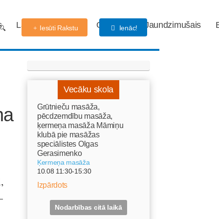
s
Labdarības fonds
Gaidības
Jaundzimušais
Iesūti Rakstu
Ienāc!
Vecāku skola
Grūtnieču masāža,
na
pēcdzemdību masāža,
ķermeņa masāža Māmiņu
klubā pie masāžas
speciālistes Olgas
Gerasimenko
Ķermeņa masāža
10.08 11:30-15:30
,
Izpārdots
–
Nodarbības citā laikā