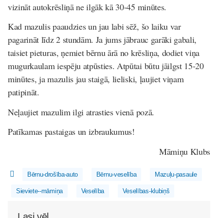
vizināt autokrēsliņā ne ilgāk kā 30-45 minūtes.
Kad mazulis paaudzies un jau labi sēž, šo laiku var
pagarināt līdz 2 stundām. Ja jums jābrauc garāki gabali,
taisiet pieturas, ņemiet bērnu ārā no krēsliņa, dodiet viņa
mugurkaulam iespēju atpūsties. Atpūtai būtu jāilgst 15-20
minūtes, ja mazulis jau staigā, lieliski, ļaujiet viņam
patipināt.
Neļaujiet mazulim ilgi atrasties vienā pozā.
Patīkamas pastaigas un izbraukumus!
Māmiņu Klubs
Bērnu-drošība-auto
Bērnu-veselība
Mazuļu-pasaule
Sieviete--māmiņa
Veselība
Veselības-klubiņš
Lasi vēl