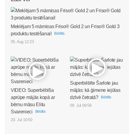
Meklējam 5 māmiņas Friso® Gold 2 un Friso® Gold 3
produktu testēšanai!
Bēbītis
05. Aug 12:23
Superbēbīte Šarlote jau
VIDEO: Superbēbīša
mājās: kā ģimene iejūtas
aprūpe mājās kopā ar
dzīvē četratā?
Bēbītis
bērnu māsu Elitu
09. Jul 09:58
Svarenieci
Bēbītis
20. Jul 10:50