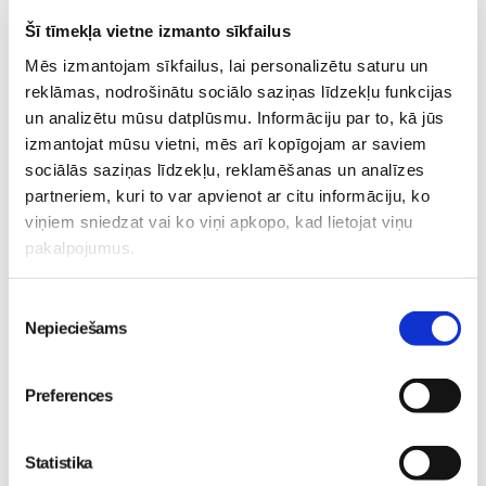
gadījumā, pēc šāda pirkuma var doties kopā ar bērnu.
Šī tīmekļa vietne izmanto sīkfailus
Mēs izmantojam sīkfailus, lai personalizētu saturu un
reklāmas, nodrošinātu sociālo saziņas līdzekļu funkcijas
Autokrēsliņa remonts
un analizētu mūsu datplūsmu. Informāciju par to, kā jūs
izmantojat mūsu vietni, mēs arī kopīgojam ar saviem
Runājot par autokrēsliņa remontu, te jābūt ļoti
sociālās saziņas līdzekļu, reklamēšanas un analīzes
uzmanīgiem, ja gadījies tā, ka radušies lietošanas laikā kādi
partneriem, kuri to var apvienot ar citu informāciju, ko
krēsliņa bojājumi. Ir vērts nodot krēsliņu garantijas
viņiem sniedzat vai ko viņi apkopo, kad lietojat viņu
remontam. Gadījumā, ja krēsliņš piedalījies ceļu satiksmes
pakalpojumus.
negadījumā, pareizāk būtu iegādāties jaunu krēsliņu, jo
ārējos bojājumus var izdoties salabot, bet iekšējās
Piekrišanas
Nepieciešams
mikroplaisas tā arī paliks, un tieši tās arī apdraudēs
izvēle
turpmāk mazuļa drošību. Šo iemeslu dēļ nevajadzētu pirkt
autokrēsliņu, kas bijis lietots, jo nav zināms, kā tieši tas ir
Preferences
lietots, un vai tas nav bijis bojāts.
Statistika
Kad autokrēsliņš iegādāts, tas jāiestiprina mašīnā. Ja ir