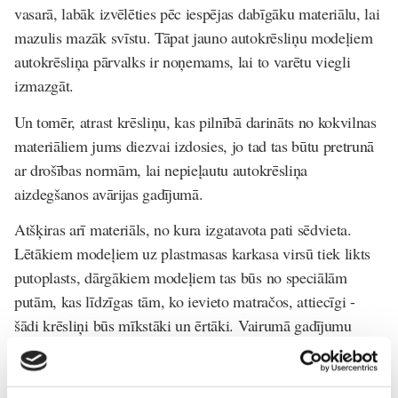
vasarā, labāk izvēlēties pēc iespējas dabīgāku materiālu, lai
mazulis mazāk svīstu. Tāpat jauno autokrēsliņu modeļiem
autokrēsliņa pārvalks ir noņemams, lai to varētu viegli
izmazgāt.
Un tomēr, atrast krēsliņu, kas pilnībā darināts no kokvilnas
materiāliem jums diezvai izdosies, jo tad tas būtu pretrunā
ar drošības normām, lai nepieļautu autokrēsliņa
aizdegšanos avārijas gadījumā.
Atšķiras arī materiāls, no kura izgatavota pati sēdvieta.
Lētākiem modeļiem uz plastmasas karkasa virsū tiek likts
putoplasts, dārgākiem modeļiem tas būs no speciālām
putām, kas līdzīgas tām, ko ievieto matračos, attiecīgi -
šādi krēsliņi būs mīkstāki un ērtāki. Vairumā gadījumu
drošību tas ietekmē samērā nelielā līmenī, svarīgi ir tas, uz
kā mazulim sēdēt būs ērti. Iespējams, viņam patiks
stingrāks materiāls, vai tieši otrādi - mīkstāks. Jebkurā