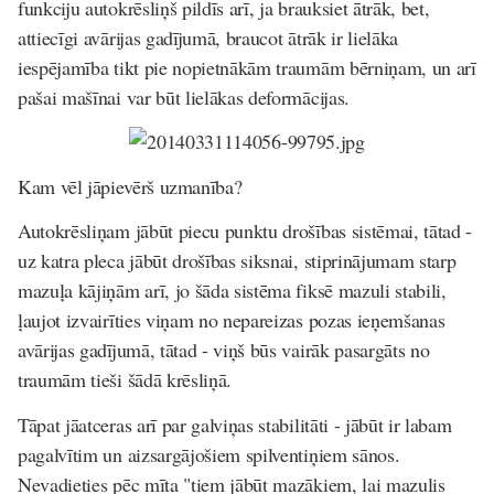
funkciju autokrēsliņš pildīs arī, ja brauksiet ātrāk, bet,
attiecīgi avārijas gadījumā, braucot ātrāk ir lielāka
iespējamība tikt pie nopietnākām traumām bērniņam, un arī
pašai mašīnai var būt lielākas deformācijas.
Kam vēl jāpievērš uzmanība?
Autokrēsliņam jābūt piecu punktu drošības sistēmai, tātad -
uz katra pleca jābūt drošības siksnai, stiprinājumam starp
mazuļa kājiņām arī, jo šāda sistēma fiksē mazuli stabili,
ļaujot izvairīties viņam no nepareizas pozas ieņemšanas
avārijas gadījumā, tātad - viņš būs vairāk pasargāts no
traumām tieši šādā krēsliņā.
Tāpat jāatceras arī par galviņas stabilitāti - jābūt ir labam
pagalvītim un aizsargājošiem spilventiņiem sānos.
Nevadieties pēc mīta "tiem jābūt mazākiem, lai mazulis