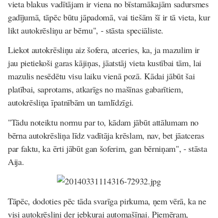
vieta blakus vadītājam ir viena no bīstamākajām sadursmes
gadījumā, tāpēc būtu jāpadomā, vai tiešām šī ir tā vieta, kur
likt autokrēsliņu ar bērnu", - stāsta speciāliste.
Liekot autokrēsliņu aiz šofera, atceries, ka, ja mazulim ir
jau pietiekoši garas kājiņas, jāatstāj vieta kustībai tām, lai
mazulis nesēdētu visu laiku vienā pozā. Kādai jābūt šai
platībai, saprotams, atkarīgs no mašīnas gabarītiem,
autokrēsliņa īpatnībām un tamlīdzīgi.
"Tādu noteiktu normu par to, kādam jābūt attālumam no
bērna autokrēsliņa līdz vadītāja krēslam, nav, bet jāatceras
par faktu, ka ērti jābūt gan šoferim, gan bērniņam", - stāsta
Aija.
Tāpēc, dodoties pēc tāda svarīga pirkuma, ņem vērā, ka ne
visi autokrēsliņi der jebkurai automašīnai. Piemēram,