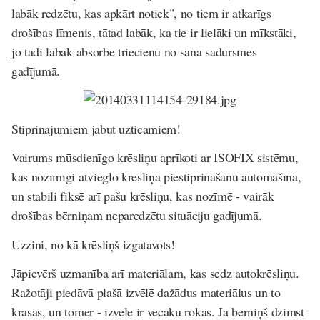
labāk redzētu, kas apkārt notiek", no tiem ir atkarīgs
drošības līmenis, tātad labāk, ka tie ir lielāki un mīkstāki,
jo tādi labāk absorbē triecienu no sāna sadursmes
gadījumā.
Stiprinājumiem jābūt uzticamiem!
Vairums mūsdienīgo krēsliņu aprīkoti ar ISOFIX sistēmu,
kas nozīmīgi atvieglo krēsliņa piestiprināšanu automašīnā,
un stabili fiksē arī pašu krēsliņu, kas nozīmē - vairāk
drošības bērniņam neparedzētu situāciju gadījumā.
Uzzini, no kā krēsliņš izgatavots!
Jāpievērš uzmanība arī materiālam, kas sedz autokrēsliņu.
Ražotāji piedāvā plašā izvēlē dažādus materiālus un to
krāsas, un tomēr - izvēle ir vecāku rokās. Ja bērniņš dzimst