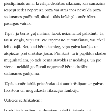
piestiprināts arī ar krēsliņa drošības siksnām, kas samazina
iespēju sēdēt nepareizā pozā vai atrašanos neveiklā pozā
sadursmes gadījumā, tātad - tāds krēsliņš tomēr bērnu
pasargās vairāk.
Tāpat, ja bērns guļ mašīnā, labāk neizmantot paliktnīti. Jā,
tas ir viegls, viņu ērti var izņemt no automašīnas, vai atkal
ielikt tajā. Bet, kad bērns iemieg, viņa galva karājas un
atspiežas pret drošības jostu. Pirmkārt, tā ir papildus slodze
mugurkaulam, jo tāds bērna stāvoklis ir nedabīgs, un pie
viena - nekādā gadījumā negarantē bērna drošību
sadursmes gadījumā.
Tāpēc tomēr labāk priekšroku dot autokrēsliņam ar galvas
fiksatoru un mugurkaula fiksacijas funkciju.
Uzticies sertifikātiem!
Izvēloties krēsliņu, pārdevējam noteikti jājautā, vai