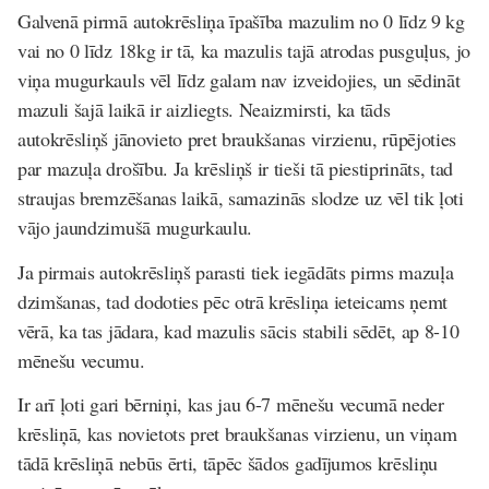
Galvenā pirmā autokrēsliņa īpašība mazulim no 0 līdz 9 kg
vai no 0 līdz 18kg ir tā, ka mazulis tajā atrodas pusguļus, jo
viņa mugurkauls vēl līdz galam nav izveidojies, un sēdināt
mazuli šajā laikā ir aizliegts. Neaizmirsti, ka tāds
autokrēsliņš jānovieto pret braukšanas virzienu, rūpējoties
par mazuļa drošību. Ja krēsliņš ir tieši tā piestiprināts, tad
straujas bremzēšanas laikā, samazinās slodze uz vēl tik ļoti
vājo jaundzimušā mugurkaulu.
Ja pirmais autokrēsliņš parasti tiek iegādāts pirms mazuļa
dzimšanas, tad dodoties pēc otrā krēsliņa ieteicams ņemt
vērā, ka tas jādara, kad mazulis sācis stabili sēdēt, ap 8-10
mēnešu vecumu.
Ir arī ļoti gari bērniņi, kas jau 6-7 mēnešu vecumā neder
krēsliņā, kas novietots pret braukšanas virzienu, un viņam
tādā krēsliņā nebūs ērti, tāpēc šādos gadījumos krēsliņu