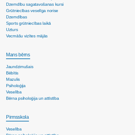
Dzemdību sagatavošanas kursi
Grūtniecības veselīga norise
Dzemdības
Sports grūtniecības laikā
Uzturs
Vecmāšu vizītes mājās
Mans bērns
Jaundzimušais
Bēbītis
Mazulis
Psiholoģija
Veselība
Bērna psiholoģija un attīstība
Pirmsskola
Veselība