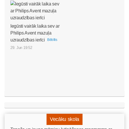
Iegūsti vairāk laika sev ar
Philips Avent mazuļa
uzraudzības ierīci
Bēbītis
29. Jun 19:52
Vecāku skola