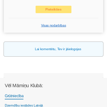
Pieteikties
Visas nodarbības
Lai komentētu, Tev ir jāielogojas
Vēl Māmiņu Klubā:
Grūtniecība
Dzemdību iestādes Latvijā