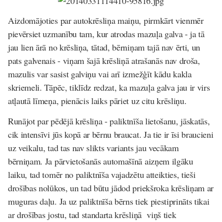
Aizdomājoties par autokrēsliņa maiņu, pirmkārt vienmēr
pievērsiet uzmanību tam, kur atrodas mazuļa galva - ja tā
jau lien ārā no krēsliņa, tātad, bērniņam tajā nav ērti, un
pats galvenais - viņam šajā krēsliņā atrašanās nav droša,
mazulis var sasist galviņu vai arī izmežģīt kādu kakla
skriemeli. Tāpēc, tiklīdz redzat, ka mazuļa galva jau ir virs
atļautā līmeņa, pienācis laiks pāriet uz citu krēsliņu.
Runājot par pēdējā krēsliņa - paliktnīša lietošanu, jāskatās,
cik intensīvi jūs kopā ar bērnu braucat. Ja tie ir īsi braucieni
uz veikalu, tad tas nav slikts variants jau vecākam
bērniņam. Ja pārvietošanās automašīnā aizņem ilgāku
laiku, tad tomēr no paliktnīša vajadzētu atteikties, tieši
drošības nolūkos, un tad būtu jādod priekšroka krēsliņam ar
muguras daļu. Ja uz paliktnīša bērns tiek piestiprināts tikai
ar drošības jostu, tad standarta krēsliņā viņš tiek