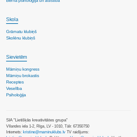
Bērna psiholoģija un attīstība
Skola
Grāmatu klubiņš
Skolēnu klubiņš
Sievietēm
Māmiņu kongress
Māmiņu brokastis
Receptes
Veselība
Psiholoģija
SIA "Lietišķās kreativitātes grupa"
Vīlandes iela 1-2, Rīga, LV - 1010, Tālr. 67350750
Internets:
kristine@maminuklubs.lv
TV raidījums: