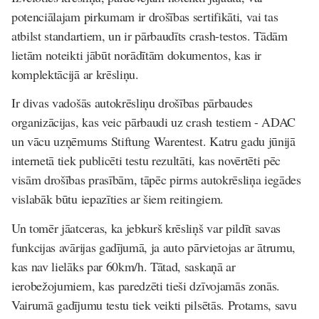
potenciālajam pirkumam ir drošības sertifikāti, vai tas
atbilst standartiem, un ir pārbaudīts crash-testos. Tādām
lietām noteikti jābūt norādītām dokumentos, kas ir
komplektācijā ar krēsliņu.
Ir divas vadošās autokrēsliņu drošības pārbaudes
organizācijas, kas veic pārbaudi uz crash testiem - ADAC
un vācu uzņēmums Stiftung Warentest. Katru gadu jūnijā
internetā tiek publicēti testu rezultāti, kas novērtēti pēc
visām drošības prasībām, tāpēc pirms autokrēsliņa iegādes
vislabāk būtu iepazīties ar šiem reitingiem.
Un tomēr jāatceras, ka jebkurš krēsliņš var pildīt savas
funkcijas avārijas gadījumā, ja auto pārvietojas ar ātrumu,
kas nav lielāks par 60km/h. Tātad, saskaņā ar
ierobežojumiem, kas paredzēti tieši dzīvojamās zonās.
Vairumā gadījumu testu tiek veikti pilsētās. Protams, savu