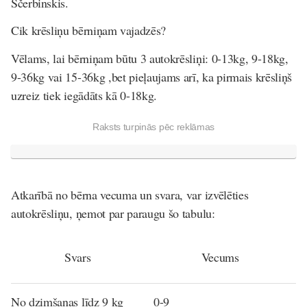
Ščerbinskis.
Cik krēsliņu bērniņam vajadzēs?
Vēlams, lai bērniņam būtu 3 autokrēsliņi: 0-13kg, 9-18kg,
9-36kg vai 15-36kg ,bet pieļaujams arī, ka pirmais krēsliņš
uzreiz tiek iegādāts kā 0-18kg.
Raksts turpinās pēc reklāmas
Atkarībā no bērna vecuma un svara, var izvēlēties
autokrēsliņu, ņemot par paraugu šo tabulu:
Svars
Vecums
No dzimšanas līdz 9 kg
0-9