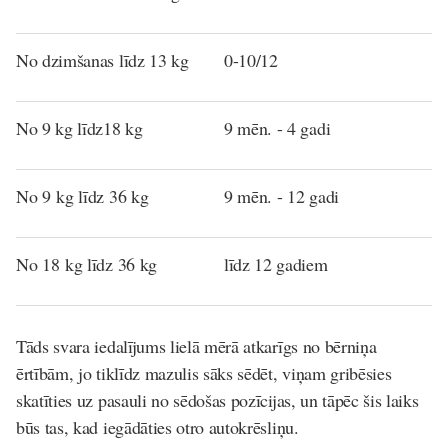
No dzimšanas līdz 13 kg
0-10/12
No 9 kg līdz18 kg
9 mēn. - 4 gadi
No 9 kg līdz 36 kg
9 mēn. - 12 gadi
No 18 kg līdz 36 kg
līdz 12 gadiem
Tāds svara iedalījums lielā mērā atkarīgs no bērniņa
ērtībām, jo tiklīdz mazulis sāks sēdēt, viņam gribēsies
skatīties uz pasauli no sēdošas pozīcijas, un tāpēc šis laiks
būs tas, kad iegādāties otro autokrēsliņu.