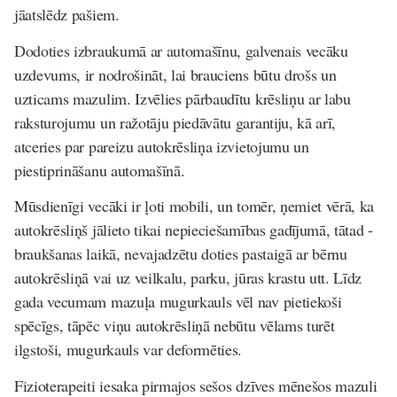
jāatslēdz pašiem.
Dodoties izbraukumā ar automašīnu, galvenais vecāku
uzdevums, ir nodrošināt, lai brauciens būtu drošs un
uzticams mazulim. Izvēlies pārbaudītu krēsliņu ar labu
raksturojumu un ražotāju piedāvātu garantiju, kā arī,
atceries par pareizu autokrēsliņa izvietojumu un
piestiprināšanu automašīnā.
Mūsdienīgi vecāki ir ļoti mobili, un tomēr, ņemiet vērā, ka
autokrēsliņš jālieto tikai nepieciešamības gadījumā, tātad -
braukšanas laikā, nevajadzētu doties pastaigā ar bērnu
autokrēsliņā vai uz veilkalu, parku, jūras krastu utt. Līdz
gada vecumam mazuļa mugurkauls vēl nav pietiekoši
spēcīgs, tāpēc viņu autokrēsliņā nebūtu vēlams turēt
ilgstoši, mugurkauls var deformēties.
Fizioterapeiti iesaka pirmajos sešos dzīves mēnešos mazuli