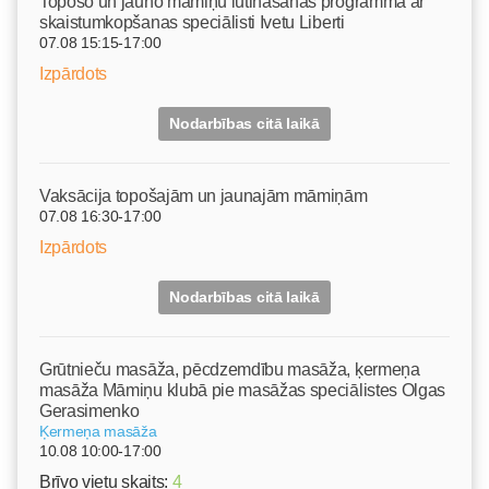
Topošo un jauno māmiņu lutināšanas programma ar
skaistumkopšanas speciālisti Ivetu Liberti
07.08 15:15-17:00
Izpārdots
Nodarbības citā laikā
Vaksācija topošajām un jaunajām māmiņām
07.08 16:30-17:00
Izpārdots
Nodarbības citā laikā
Grūtnieču masāža, pēcdzemdību masāža, ķermeņa
masāža Māmiņu klubā pie masāžas speciālistes Olgas
Gerasimenko
Ķermeņa masāža
10.08 10:00-17:00
Brīvo vietu skaits:
4