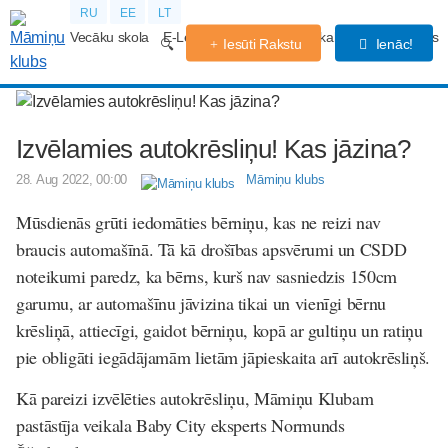
RU
EE
LT
Vecāku skola
E-Lekcijas
Grūtniecības kalendārs
Forums
Iesūti Rakstu
Ienāc!
Izvēlamies autokrēsliņu! Kas jāzina?
28. Aug 2022, 00:00
Māmiņu klubs
Mūsdienās grūti iedomāties bērniņu, kas ne reizi nav
braucis automašīnā. Tā kā drošības apsvērumi un CSDD
noteikumi paredz, ka bērns, kurš nav sasniedzis 150cm
garumu, ar automašīnu jāvizina tikai un vienīgi bērnu
krēsliņā, attiecīgi, gaidot bērniņu, kopā ar gultiņu un ratiņu
pie obligāti iegādājamām lietām jāpieskaita arī autokrēsliņš.
Kā pareizi izvēlēties autokrēsliņu, Māmiņu Klubam
pastāstīja veikala Baby City eksperts Normunds