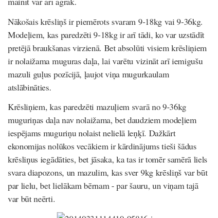
mainīt var arī agrāk.
Nākošais krēsliņš ir piemērots svaram 9-18kg vai 9-36kg.
Modeļiem, kas paredzēti 9-18kg ir arī tādi, ko var uzstādīt
pretējā braukšanas virzienā. Bet absolūti visiem krēsliņiem
ir nolaižama muguras daļa, lai varētu vizināt arī iemigušu
mazuli guļus pozīcijā, ļaujot viņa mugurkaulam
atslābināties.
Krēsliņiem, kas paredzēti mazuļiem svarā no 9-36kg
muguriņas daļa nav nolaižama, bet daudziem modeļiem
iespējams muguriņu nolaist nelielā leņķī. Dažkārt
ekonomijas nolūkos vecākiem ir kārdinājums tieši šādus
krēsliņus iegādāties, bet jāsaka, ka tas ir tomēr samērā liels
svara diapozons, un mazulim, kas sver 9kg krēsliņš var būt
par lielu, bet lielākam bērnam - par šauru, un viņam tajā
var būt neērti.