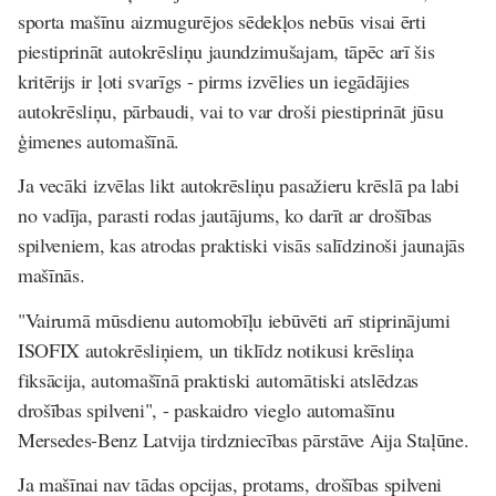
sporta mašīnu aizmugurējos sēdekļos nebūs visai ērti
piestiprināt autokrēsliņu jaundzimušajam, tāpēc arī šis
kritērijs ir ļoti svarīgs - pirms izvēlies un iegādājies
autokrēsliņu, pārbaudi, vai to var droši piestiprināt jūsu
ģimenes automašīnā.
Ja vecāki izvēlas likt autokrēsliņu pasažieru krēslā pa labi
no vadīja, parasti rodas jautājums, ko darīt ar drošības
spilveniem, kas atrodas praktiski visās salīdzinoši jaunajās
mašīnās.
"Vairumā mūsdienu automobīļu iebūvēti arī stiprinājumi
ISOFIX autokrēsliņiem, un tiklīdz notikusi krēsliņa
fiksācija, automašīnā praktiski automātiski atslēdzas
drošības spilveni", - paskaidro vieglo automašīnu
Mersedes-Benz Latvija tirdzniecības pārstāve Aija Staļūne.
Ja mašīnai nav tādas opcijas, protams, drošības spilveni