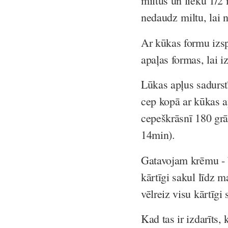
miltus un lieku 1/2 
nedaudz miltu, lai n
Ar kūkas formu izspi
apaļas formas, lai i
Lūkas apļus sadurstī
cep kopā ar kūkas a
cepeškrāsnī 180 grā
14min).
Gatavojam krēmu - b
kārtīgi sakul līdz m
vēlreiz visu kārtīgi 
Kad tas ir izdarīts,