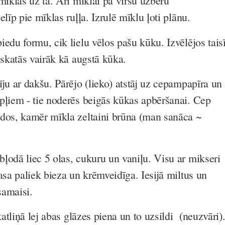
mīklas uz tā. Arī mīklai pa virsu uzbēru
elīp pie mīklas ruļļa. Izrulē mīklu ļoti plānu.
edu formu, cik lielu vēlos pašu kūku. Izvēlējos taisī
zskatās vairāk kā augstā kūka.
ju ar dakšu. Pārējo (lieko) atstāj uz cepampapīra un
pļiem - tie noderēs beigās kūkas apbēršanai. Cep
dos, kamēr mīkla zeltaini brūna (man sanāca ~
ļodā liec 5 olas, cukuru un vaniļu. Visu ar mikseri
asa paliek bieza un krēmveidīga. Iesijā miltus un
samaisi.
 katliņā lej abas glāzes piena un to uzsildi (neuzvāri)