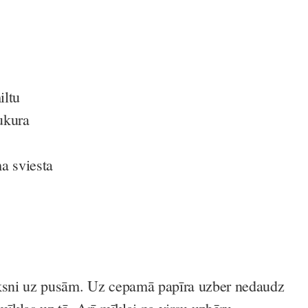
iltu
ukura
a sviesta
āksni uz pusām. Uz cepamā papīra uzber nedaudz