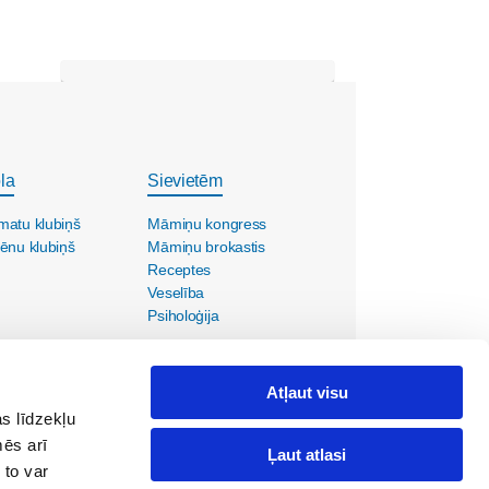
la
Sievietēm
matu klubiņš
Māmiņu kongress
ēnu klubiņš
Māmiņu brokastis
Receptes
Veselība
Psiholoģija
Atļaut visu
s līdzekļu
mēs arī
Ļaut atlasi
 to var