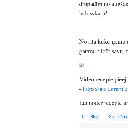
drupatām no augšas 
ledusskapī!
No rīta kūku ņēmu ā
gatava bildēt savu 
Video recepte piee
-
https://instagr
Lai noder recepte a
Blogi
Superbēbis