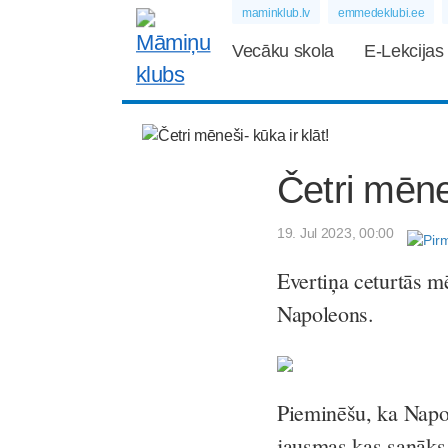
maminklub.lv
emmedeklubi.ee
Vecāku skola
E-Lekcijas
Četri mēneš
19. Jul 2023, 00:00
Evertiņa ceturtās mē
Napoleons.
Pieminēšu, ka Napol
jausmas kas sanāks, 