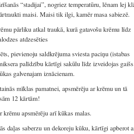
rīšanās “stadijai”, nogriez temperatūru, lēnam lej kl
traukti maisi. Maisi tik ilgi, kamēr masa sabiezē.
krēmu pārliku atkal traukā, kurā gatavošu krēmu līdz
alodzes atdzesēties
ēts, pievienoju saldkrējuma sviesta paciņu (istabas
iksera palīdzību kārtīgi sakūlu līdz izveidojas gaišs
kūkas galvenajam iznācienam.
tainās mīklas pamatnei, apsmērēju ar krēmu un tā
isām 12 kārtām!
, ar krēmu apsmērēju arī kūkas malas.
kās daļas saberzu un dekoreju kūku, kārtīgi apberot a