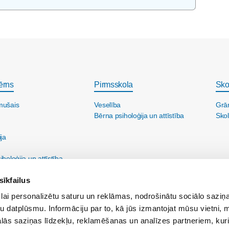
ērns
Pirmsskola
Sko
mušais
Veselība
Grā
Bērna psiholoģija un attīstība
Skol
ija
holoģija un attīstība
sīkfailus
lai personalizētu saturu un reklāmas, nodrošinātu sociālo saziņa
u datplūsmu. Informāciju par to, kā jūs izmantojat mūsu vietni, 
ās saziņas līdzekļu, reklamēšanas un analīzes partneriem, kuri