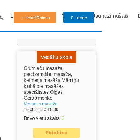
s
Labdarības fonds
Gaidības
Jaundzimušais
Iesūti Rakstu
Ienāc!
Vecāku skola
Grūtnieču masāža,
pēcdzemdību masāža,
ķermeņa masāža Māmiņu
klubā pie masāžas
speciālistes Olgas
Gerasimenko
Ķermeņa masāža
10.08 11:30-15:30
Brīvo vietu skaits:
2
Pieteikties
l