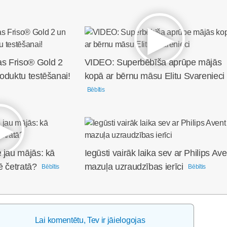
s Friso® Gold 2
VIDEO: Superbēbīša aprūpe mājās
oduktu testēšanai!
kopā ar bērnu māsu Elitu Svarenieci
Bēbītis
 jau mājās: kā
Iegūsti vairāk laika sev ar Philips Ave
ē četratā?
mazuļa uzraudzības ierīci
Bēbītis
Bēbītis
Lai komentētu, Tev ir jāielogojas