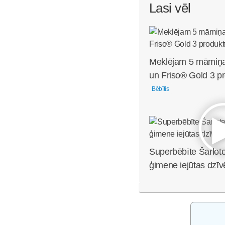
Lasi vēl
Meklējam 5 māmiņa
un Friso® Gold 3 pr
Bēbītis
Superbēbīte Šarlote
ģimene iejūtas dzīv