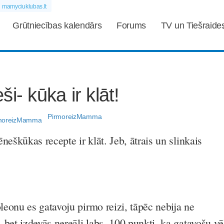
mamyciuklubas.lt
Grūtniecības kalendārs
Forums
TV un Tiešraide
i- kūka ir klāt!
PirmoreizMamma
neškūkas recepte ir klāt. Jeb, ātrais un slinkais
eonu es gatavoju pirmo reizi, tāpēc nebija ne
bet izdevās nereāli labs. 100 punkti, ka gatavošu vē