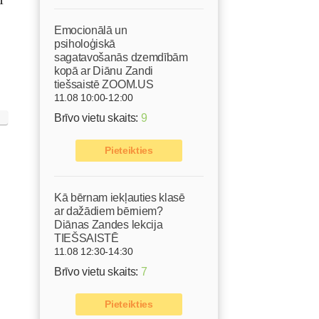
Emocionālā un
psiholoģiskā
sagatavošanās dzemdībām
kopā ar Diānu Zandi
tiešsaistē ZOOM.US
11.08 10:00-12:00
Brīvo vietu skaits:
9
Pieteikties
Kā bērnam iekļauties klasē
ar dažādiem bērniem?
Diānas Zandes lekcija
TIEŠSAISTĒ
11.08 12:30-14:30
Brīvo vietu skaits:
7
Pieteikties