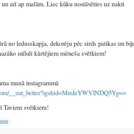
un arī ap malām. Liec kūku nostāvēties uz nakti
rā no ledusskapja, dekorēju pēc sirds patikas un bij
mazāko mīluli kārtējiem mēneša svētkiem!
jama manā instagrammā
am.com/__eat_better?igshid=MmIzYWVlNDQ5Yg==
rī Taviem svētkiem!
-2023