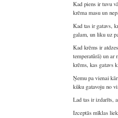
Kad piens ir tuvu vā
krēma masu un nepār
Kad tas ir gatavs, 
galam, un liku uz p
Kad krēms ir atdzes
temperatūrā) un ar m
krēms, kas gatavs 
Ņemu pa vienai kār
kūku gatavoju no v
Lad tas ir izdarīts
Izceptās mīklas lie