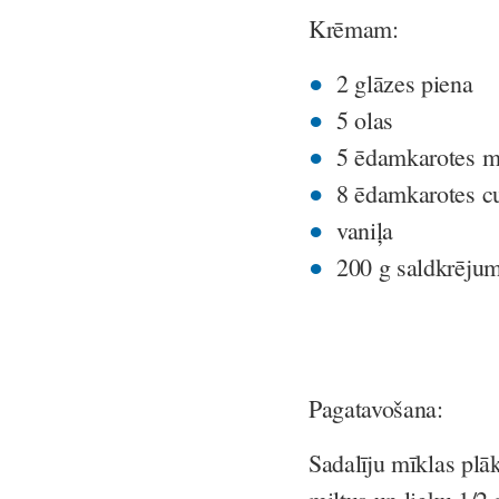
Krēmam:
2 glāzes piena
5 olas
5 ēdamkarotes m
8 ēdamkarotes c
vaniļa
200 g saldkrējum
Pagatavošana:
Sadalīju mīklas pl