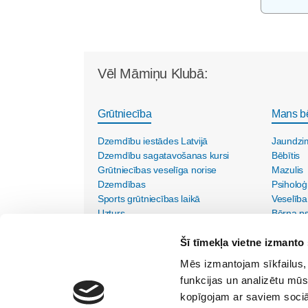
Vēl Māmiņu Klubā:
Grūtniecība
Mans b
Dzemdību iestādes Latvijā
Jaundzi
Dzemdību sagatavošanas kursi
Bēbītis
Grūtniecības veselīga norise
Mazulis
Dzemdības
Psiholoģ
Sports grūtniecības laikā
Veselība
Uzturs
Bērna psi
Vecmāšu vizītes mājās
Šī tīmekļa vietne izmanto 
Mēs izmantojam sīkfailus, 
funkcijas un analizētu mūs
kopīgojam ar saviem sociāl