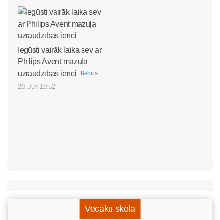
Iegūsti vairāk laika sev ar
Philips Avent mazuļa
uzraudzības ierīci
Bēbītis
29. Jun 19:52
Vecāku skola