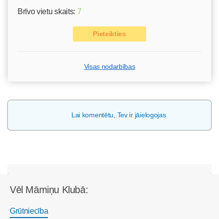
Brīvo vietu skaits:
7
Pieteikties
Visas nodarbības
Lai komentētu, Tev ir jāielogojas
Vēl Māmiņu Klubā:
Grūtniecība