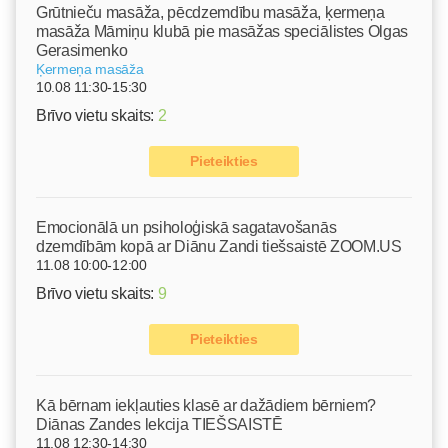
Grūtnieču masāža, pēcdzemdību masāža, ķermeņa
masāža Māmiņu klubā pie masāžas speciālistes Olgas
Gerasimenko
Ķermeņa masāža
10.08 11:30-15:30
Brīvo vietu skaits:
2
Pieteikties
Emocionālā un psiholoģiskā sagatavošanās
dzemdībām kopā ar Diānu Zandi tiešsaistē ZOOM.US
11.08 10:00-12:00
Brīvo vietu skaits:
9
Pieteikties
Kā bērnam iekļauties klasē ar dažādiem bērniem?
Diānas Zandes lekcija TIEŠSAISTĒ
11.08 12:30-14:30