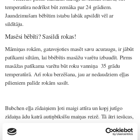
temperatūra nedrīkst būt zemāka par 24 grādiem.
Jaundzimušam bēbītim istabu labāk apsildīt vēl ar
sildītāju.
Masēsi bēbīti? Sasildi rokas!
Māmiņas rokām, gatavojoties masēt savu acuraugu, ir jābūt
patīkami siltām, lai bbēbītis masāžu varētu izbaudīt. Pirms
masāžas patīkama varētu būt roku vanniņa 35 grādu
temperatūrā. Arī roku berzēšana, jau ar nedaudziem eļļas
pilieniem palīdz rokām sasilt.
Bubchen eļļa zīdaiņiem
ļoti maigi attīra un kopj jutīgo
zīdaiņa ādu katrā autiņbiksīšu maiņas reizē. Tā ātri iesūcas,
neatstājot taukainu spīdumu. Brīnišķīgi rūpējas par ādu,
barojot,mīkstinot un mitrinot to. Mazina iekaisumus,