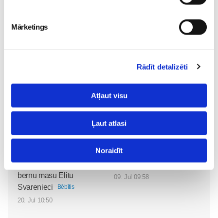
Lasi vēl
Mārketings
Meklējam 5 māmiņas Friso® Gold 2 un Friso® Gold 3
produktu testēšanai!
Bēbītis
Rādīt detalizēti
05. Aug 12:23
Atļaut visu
Ļaut atlasi
Superbēbīte Šarlote jau
Noraidīt
VIDEO: Superbēbīša
mājās: kā ģimene iejūtas
aprūpe mājās kopā ar
dzīvē četratā?
Bēbītis
bērnu māsu Elitu
09. Jul 09:58
Svarenieci
Bēbītis
20. Jul 10:50