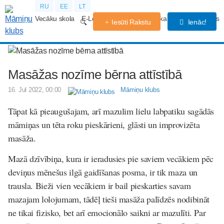
RU
EE
LT
Vecāku skola
E-Lekcijas
Grūtniecības kalendārs
Forums
Iesūti Rakstu
Ienāc!
Masāžas nozīme bērna attīstībā
16. Jul 2022, 00:00
Māmiņu klubs
Tāpat kā pieaugušajam, arī mazulim lielu labpatiku sagādās
māmiņas un tēta roku pieskārieni, glāsti un improvizēta
masāža.
Mazā dzīvībiņa, kura ir ieradusies pie saviem vecākiem pēc
deviņus mēnešus ilgā gaidīšanas posma, ir tik maza un
trausla. Bieži vien vecākiem ir bail pieskarties savam
mazajam lolojumam, tādēļ tieši masāža palīdzēs nodibināt
ne tikai fizisko, bet arī emocionālo saikni ar mazulīti. Par