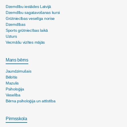
Dzemdību iestādes Latvijā
Dzemdību sagatavošanas kursi
Grūtniecības veselīga norise
Dzemdības
Sports grūtniecības laikā
Uzturs
Vecmāšu vizītes mājās
Mans bērns
Jaundzimušais
Bēbītis
Mazulis
Psiholoģija
Veselība
Bērna psiholoģija un attīstība
Pirmsskola