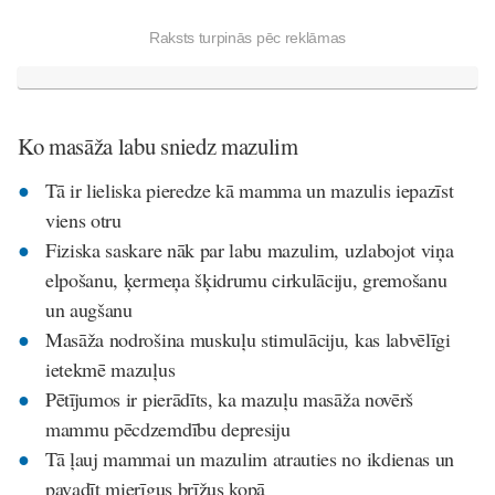
Raksts turpinās pēc reklāmas
Ko masāža labu sniedz mazulim
Tā ir lieliska pieredze kā mamma un mazulis iepazīst
viens otru
Fiziska saskare nāk par labu mazulim, uzlabojot viņa
elpošanu, ķermeņa šķidrumu cirkulāciju, gremošanu
un augšanu
Masāža nodrošina muskuļu stimulāciju, kas labvēlīgi
ietekmē mazuļus
Pētījumos ir pierādīts, ka mazuļu masāža novērš
mammu pēcdzemdību depresiju
Tā ļauj mammai un mazulim atrauties no ikdienas un
pavadīt mierīgus brīžus kopā