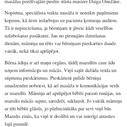
masāžas pozitīvajām pusēm stāsta masiere Daiga Onužāne.
Nopietna, speciālista veikta masāža ir noteikts paņēmienu
kopums, kā ārsts iedarbojas uz pacienta ķermeņa audiem.
Tā ir nepieciešama, ja bērniņam ir jāveic kādi veselības
uzlabošanas pasākumi. Jau no pirmajām dzimšanas
dienām, māmiņa un tētis var bērniņam pieskarties daudz
vairāk, nekā tikai aprūpējot.
Bērna ādiņa ir arī maņu orgāns, tādēļ mazulītis caur ādu
uzņem informāciju un mācās. Viņš sajūt dažāda veida un
stipruma pieskārienus. Pieskārieni palīdz bērniņa
smadzenēm nobriest, kā arī masāža ir komunikācijas veids
ar mazulīti. Māmiņa arī aprūpējot bēbīti parasti runājas, un
mazulis mācās sajust, saredzēt, saklausīt. Jo vairāk māmiņa
ar tēti bēbīti glāstīs, jo pārliecinātāks par sevi viņš būs.
Mazulis zinās, ka viņš ir drošībā un var mierīgi atrasties
šajā pasaulē.