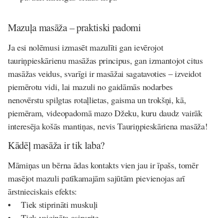
Mazuļa masāža – praktiski padomi
Ja esi nolēmusi izmasēt mazulīti gan ievērojot
tauriņpieskārienu masāžas principus, gan izmantojot citus
masāžas veidus, svarīgi ir masāžai sagatavoties – izveidot
piemērotu vidi, lai mazuli no gaidāmās nodarbes
nenovērstu spilgtas rotaļlietas, gaisma un trokšņi, kā,
piemēram, videopadomā mazo Džeku, kuru daudz vairāk
interesēja košās mantiņas, nevis Tauriņpieskāriena masāža!
Kādēļ masāža ir tik laba?
Māmiņas un bērna ādas kontakts vien jau ir īpašs, tomēr
masējot mazuli patīkamajām sajūtām pievienojas arī
ārstnieciskais efekts:
• Tiek stiprināti muskuļi
• Tiek veicināta asinsrite