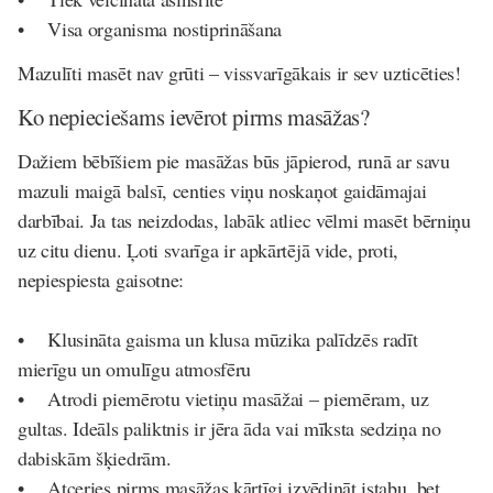
• Visa organisma nostiprināšana
Mazulīti masēt nav grūti – vissvarīgākais ir sev uzticēties!
Ko nepieciešams ievērot pirms masāžas?
Dažiem bēbīšiem pie masāžas būs jāpierod, runā ar savu
mazuli maigā balsī, centies viņu noskaņot gaidāmajai
darbībai. Ja tas neizdodas, labāk atliec vēlmi masēt bērniņu
uz citu dienu. Ļoti svarīga ir apkārtējā vide, proti,
nepiespiesta gaisotne:
• Klusināta gaisma un klusa mūzika palīdzēs radīt
mierīgu un omulīgu atmosfēru
• Atrodi piemērotu vietiņu masāžai – piemēram, uz
gultas. Ideāls paliktnis ir jēra āda vai mīksta sedziņa no
dabiskām šķiedrām.
• Atceries pirms masāžas kārtīgi izvēdināt istabu, bet