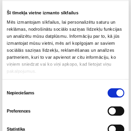
veicina ādas atjaunošanos, saglabā dabīgo ādas elpošanu.
Satur saulespuķu eļļu, vērtīgo kumelīšu ekstraktu, bet
Šī tīmekļa vietne izmanto sīkfailus
nesatur minerāleļļas.
Mēs izmantojam sīkfailus, lai personalizētu saturu un
Bubchen „Calendula” eļļa
ādas kopšanai padara sausu ādu
reklāmas, nodrošinātu sociālo saziņas līdzekļu funkcijas
un analizētu mūsu datplūsmu. Informāciju par to, kā jūs
mīkstu un elastīgu. Maigi kopj un netraucē ādai elpot.
izmantojat mūsu vietni, mēs arī kopīgojam ar saviem
Lieliski piemērota ikdienas aprūpei un masāžai gan
sociālās saziņas līdzekļu, reklamēšanas un analīzes
zīdaiņiem,gan pieaugušajiem, kā arī maigai ādas attīrīšanai
partneriem, kuri to var apvienot ar citu informāciju, ko
autiņbiksīšu rajonā. Bagātina ādu ar vērtīgām uzturvielām,
viņiem sniedzat vai ko viņi apkopo, kad lietojat viņu
mitrina, mazina iekaisumus, nomierina, dezinficē un
pakalpojumus.
dziedē.Nesatur minerāleļļas.
Piekrišanas
Bubchen pieniņš ar kompleksu „Bübchen – Aktīvā Ādas
Nepieciešams
izvēle
Aizsardzība”
maigi kopj un mitrina ādu. Ar saulespuķu eļļu
un E vitamīnu.
Preferences
Bērna-psiholoģija-un-attīstība
Mazulis
Statistika