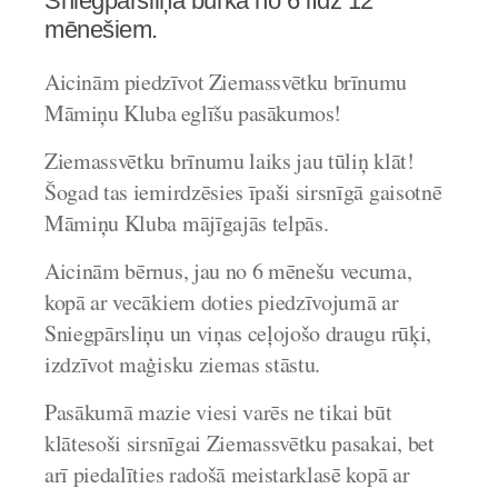
Sniegpārsliņa burkā no 6 līdz 12
mēnešiem.
Aicinām piedzīvot Ziemassvētku brīnumu
Māmiņu Kluba eglīšu pasākumos!
Ziemassvētku brīnumu laiks jau tūliņ klāt!
Šogad tas iemirdzēsies īpaši sirsnīgā gaisotnē
Māmiņu Kluba mājīgajās telpās.
Aicinām bērnus, jau no 6 mēnešu vecuma,
kopā ar vecākiem doties piedzīvojumā ar
Sniegpārsliņu un viņas ceļojošo draugu rūķi,
izdzīvot maģisku ziemas stāstu.
Pasākumā mazie viesi varēs ne tikai būt
klātesoši sirsnīgai Ziemassvētku pasakai, bet
arī piedalīties radošā meistarklasē kopā ar