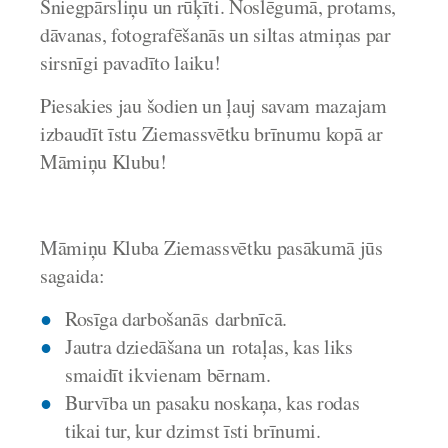
Sniegpārsliņu un rūķīti. Noslēgumā, protams,
dāvanas, fotografēšanās un siltas atmiņas par
sirsnīgi pavadīto laiku!
Piesakies jau šodien un ļauj savam mazajam
izbaudīt īstu Ziemassvētku brīnumu kopā ar
Māmiņu Klubu!
Māmiņu Kluba Ziemassvētku pasākumā jūs
sagaida:
Rosīga darbošanās
darbnīcā.
Jautra dziedāšana un
rotaļas
, kas liks
smaidīt ikvienam bērnam.
Burvība un pasaku noskaņa
, kas rodas
tikai tur, kur dzimst īsti brīnumi.