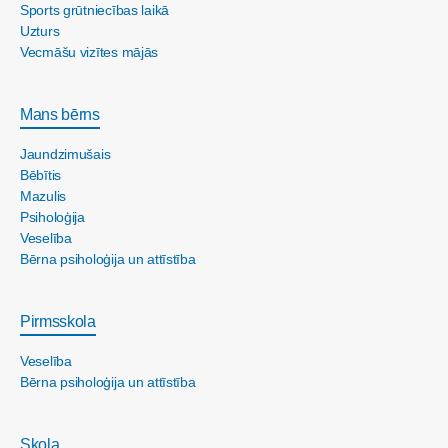
Sports grūtniecības laikā
Uzturs
Vecmāšu vizītes mājās
Mans bērns
Jaundzimušais
Bēbītis
Mazulis
Psiholoģija
Veselība
Bērna psiholoģija un attīstība
Pirmsskola
Veselība
Bērna psiholoģija un attīstība
Skola