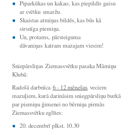
Piparkūkas un kakao, kas piepildīs gaisu
ar svētku smaržu.
Skaistas atmiņas bildēs
, kas būs kā
sirsnīga piemiņa.
Un, protams,
pārsteiguma
dāvaniņas
katram mazajam viesim!
Sniepārsliņas Ziemassvētku pasaka Māmiņu
Klubā:
Radošā darbnīca
6 - 12 mēnešus
veciem
mazuļiem, kurā darināsim sniegpārsliņu burkā
par piemiņu ģimenei no bērniņa pirmās
Ziemassvētku eglītes:
20. decembrī plkst. 10.30