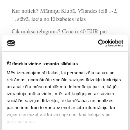
Kur notiek?
Māmiņu Klubā, Vīlandes ielā 1-2,
1. stāvā, ieeja no Elizabetes ielas
Cik maksā ielūgums?
Cena ir 40 EUR par
ielūgumu bērnam (ar vienu ielūgumu uz
pasākumu var ierasties viens bērns kopā ar
2 pieaugušajiem)
Šī tīmekļa vietne izmanto sīkfailus
Mēs izmantojam sīkfailus, lai personalizētu saturu un
Kas vēl būtu jāzina?
reklāmas, nodrošinātu sociālo saziņas līdzekļu funkcijas
un analizētu mūsu datplūsmu. Informāciju par to, kā jūs
Aizpildot pieteikumu, komentārā norādiet
izmantojat mūsu vietni, mēs arī kopīgojam ar saviem
bērna vārdu, vecumu un pieaugušo skaitu, kas
sociālās saziņas līdzekļu, reklamēšanas un analīzes
partneriem, kuri to var apvienot ar citu informāciju, ko
piedalīsies pasākumā (ne vairāk par 2)
viņiem sniedzat vai ko viņi apkopo, kad lietojat viņu
UZMANĪBU!
Ielūgumus atpakaļ
pakalpojumus.
nepieņemam. Ja kāda iemesla dēļ nevarēsiet