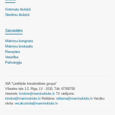
Grāmatu klubiņš
Skolēnu klubiņš
Sievietēm
Māmiņu kongress
Māmiņu brokastis
Receptes
Veselība
Psiholoģija
SIA "Lietišķās kreativitātes grupa"
Vīlandes iela 1-2, Rīga, LV - 1010, Tālr. 67350750
Internets:
kristine@maminuklubs.lv
TV raidījums:
kristine@maminuklubs.lv
Reklāma:
reklama@maminuklubs.lv
Vecāku
skola:
vecakuskola@maminuklubs.lv