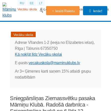
RU
EE
LT
Vecāku skola
E-Lekcijas
Grūtniecības kalendārs
Forums
Iesūti Rakstu
Ienāc!
Vecāku skola
Adrese
Vīlandes 1-2 (ieeja no Elizabetes ielas),
Rīga |
Tālrunis
67350750
Kā nokļūt līdz Vecāku skolai
E-pasts
vecakuskola@maminuklubs.lv
Ar 3+ Ģimenes karti saņem 15% atlaidi grupu
nodarbībām
Sniegpārsliņas Ziemassvētku pasaka
Māmiņu Klubā. Radošā darbnīca -