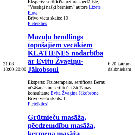
Eksperts
: sertificēta uztura speciāliste,
"Veselīgi našķi bērniem" autore
Lizete
Puga
Brīvo vietu skaits:
10
Pieteikties
Mazuļu hendlings
topošajiem vecākiem
KLĀTIENES nodarbība
ar Evitu Žvagiņu-
21.08
€ 20 katram
Jākobsoni
18:00-20:00
dalībniekam
Eksperts
: Fizioterapeite, sertificēta Bērnu
nēsāšanas un sertificēta Zīdīšanas
konsultante
Evita Žvagiņa Jākobsone
Brīvo vietu skaits:
1
Pieteikties!
Grūtnieču masāža,
pēcdzemdību masāža,
ķermeņa masāža