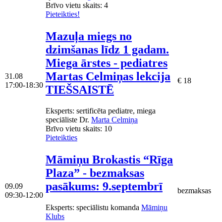
Brīvo vietu skaits:
4
Pieteikties!
Mazuļa miegs no
dzimšanas līdz 1 gadam.
Miega ārstes - pediatres
Martas Celmiņas lekcija
31.08
€ 18
17:00-18:30
TIEŠSAISTĒ
Eksperts
: sertificēta pediatre, miega
speciāliste Dr.
Marta Celmiņa
Brīvo vietu skaits:
10
Pieteikties
Māmiņu Brokastis “Rīga
Plaza” - bezmaksas
pasākums: 9.septembrī
09.09
bezmaksas
09:30-12:00
Eksperts
: speciālistu komanda
Māmiņu
Klubs