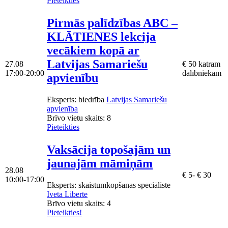
Pieteikties
Pirmās palīdzības ABC –
KLĀTIENES lekcija
vecākiem kopā ar
Latvijas Samariešu
27.08
€ 50 katram
17:00-20:00
dalībniekam
apvienību
Eksperts
: biedrība
Latvijas Samariešu
apvienība
Brīvo vietu skaits:
8
Pieteikties
Vaksācija topošajām un
jaunajām māmiņām
28.08
€ 5- € 30
10:00-17:00
Eksperts
: skaistumkopšanas speciāliste
Iveta Liberte
Brīvo vietu skaits:
4
Pieteikties!