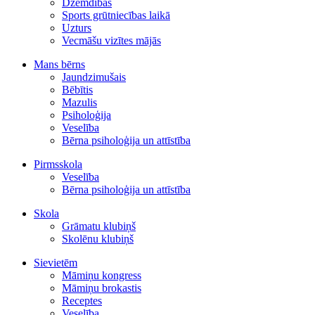
Dzemdības
Sports grūtniecības laikā
Uzturs
Vecmāšu vizītes mājās
Mans bērns
Jaundzimušais
Bēbītis
Mazulis
Psiholoģija
Veselība
Bērna psiholoģija un attīstība
Pirmsskola
Veselība
Bērna psiholoģija un attīstība
Skola
Grāmatu klubiņš
Skolēnu klubiņš
Sievietēm
Māmiņu kongress
Māmiņu brokastis
Receptes
Veselība