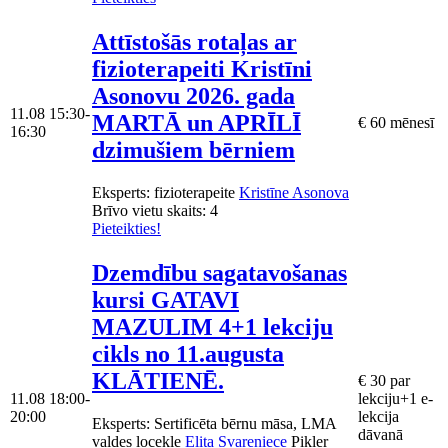
Attīstošās rotaļas ar
fizioterapeiti Kristīni
Asonovu 2026. gada
11.08
15:30-
MARTĀ un APRĪLĪ
€ 60 mēnesī
16:30
dzimušiem bērniem
Eksperts
: fizioterapeite
Kristīne Asonova
Brīvo vietu skaits:
4
Pieteikties!
Dzemdību sagatavošanas
kursi GATAVI
MAZULIM 4+1 lekciju
cikls no 11.augusta
KLĀTIENĒ.
€ 30 par
11.08
18:00-
lekciju+1 e-
20:00
lekcija
Eksperts
: Sertificēta bērnu māsa, LMA
dāvanā
valdes locekle
Elita Svareniece
Pikler