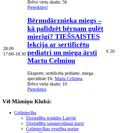
Brīvo vietu skaits:
56
Pieteikties!
Bērnudārznieka miegs –
kā palīdzēt bērnam gulēt
mierīgi? TIEŠSAISTES
lekcija ar sertificētu
28.09
pediatri un miega ārsti
€ 20
17:00-18:30
Martu Celmiņu
Eksperts
: sertificēta pediatre, miega
speciāliste Dr.
Marta Celmiņa
Brīvo vietu skaits:
10
Pieteikties
Vēl Māmiņu Klubā:
Grūtniecība
Dzemdību iestādes Latvijā
Dzemdību sagatavošanas kursi
Grūtniecības veselīga norise