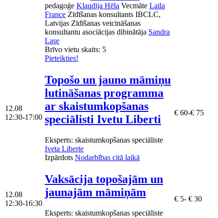
pedagoģe
Klaudija Hēla
Vecmāte
Laila
France
Zīdīšanas konsultants IBCLC,
Latvijas Zīdīšanas veicināšanas
konsultantu asociācijas dibinātāja
Sandra
Lase
Brīvo vietu skaits:
5
Pieteikties!
Topošo un jauno māmiņu
lutināšanas programma
ar skaistumkopšanas
12.08
€ 60-€ 75
speciālisti Ivetu Liberti
12:30-17:00
Eksperts
: skaistumkopšanas speciāliste
Iveta Liberte
Izpārdots
Nodarbības citā laikā
Vaksācija topošajām un
jaunajām māmiņām
12.08
€ 5- € 30
12:30-16:30
Eksperts
: skaistumkopšanas speciāliste