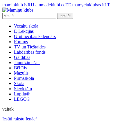
maminklub.lv
RU
emmedeklubi.ee
EE
mamyciuklubas.lt
LT
meklēt
Vecāku skola
E-Lekcijas
Grūtniecības kalendārs
Forums
TV un Tiešraides
Labdarības fonds
Gaidības
Jaundzimušais
Bēbītis
Mazulis
Pirmsskola
Skola
Sievietēm
Lupilu®
LEGO®
vairāk
Iesūti rakstu
Ienāc!