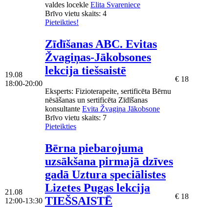
valdes locekle
Elita Svareniece
Brīvo vietu skaits:
4
Pieteikties!
Zīdīšanas ABC. Evitas
Žvagiņas-Jākobsones
lekcija tiešsaistē
19.08
€ 18
18:00-20:00
Eksperts
: Fizioterapeite, sertificēta Bērnu
nēsāšanas un sertificēta Zīdīšanas
konsultante
Evita Žvagiņa Jākobsone
Brīvo vietu skaits:
7
Pieteikties
Bērna piebarojuma
uzsākšana pirmajā dzīves
gadā Uztura speciālistes
Lizetes Pugas lekcija
21.08
€ 18
TIEŠSAISTĒ
12:00-13:30