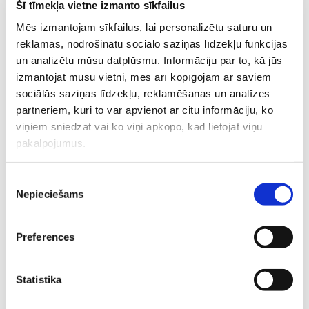
Šī tīmekļa vietne izmanto sīkfailus
Eksperts
: diplomēta masiere, spa-
speciāliste
Olga Gerasimenko
Mēs izmantojam sīkfailus, lai personalizētu saturu un
Brīvo vietu skaits:
2
reklāmas, nodrošinātu sociālo saziņas līdzekļu funkcijas
Pieteikties!
un analizētu mūsu datplūsmu. Informāciju par to, kā jūs
izmantojat mūsu vietni, mēs arī kopīgojam ar saviem
Alerģija bērniem. Kā
sociālās saziņas līdzekļu, reklamēšanas un analīzes
pasargāt? Ko darīt? Vai
partneriem, kuri to var apvienot ar citu informāciju, ko
pāries? Bērnu
viņiem sniedzat vai ko viņi apkopo, kad lietojat viņu
alergoloģes Kristinas
pakalpojumus.
17.08
Amosovas lekcija
€ 18
15:00-17:00
TIEŠSAISTĒ
Piekrišanas
Nepieciešams
izvēle
Eksperts
: Bērnu alergoloģe
Kristīna
Amosova
Brīvo vietu skaits:
9
Preferences
Pieteikties
Topošo un jauno māmiņu
Statistika
lutināšanas programma
ar skaistumkopšanas