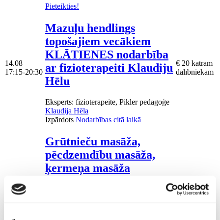
Pieteikties!
Mazuļu hendlings
topošajiem vecākiem
KLĀTIENES nodarbība
14.08
€ 20 katram
ar fizioterapeiti Klaudiju
17:15-20:30
dalībniekam
Hēlu
Eksperts
: fizioterapeite, Pikler pedagoģe
Klaudija Hēla
Izpārdots
Nodarbības citā laikā
Grūtnieču masāža,
pēcdzemdību masāža,
ķermeņa masāža
Māmiņu klubā pie
17.08
masāžas speciālistes
€ 25- € 100
10:00-17:00
Olgas Gerasimenko