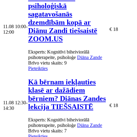
psiholoģiskā
sagatavošanās
dzemdībām kopā ar
11.08
10:00-
Diānu Zandi tiešsaistē
€ 18
12:00
ZOOM.US
Eksperts
: Kognitīvi biheiviorālā
psihoterapeite, psiholoģe
Diāna Zande
Brīvo vietu skaits:
9
Pieteikties
Kā bērnam iekļauties
klasē ar dažādiem
bērniem? Diānas Zandes
11.08
12:30-
lekcija TIEŠSAISTĒ
€ 18
14:30
Eksperts
: Kognitīvi biheiviorālā
psihoterapeite, psiholoģe
Diāna Zande
Brīvo vietu skaits:
7
Pieteikties