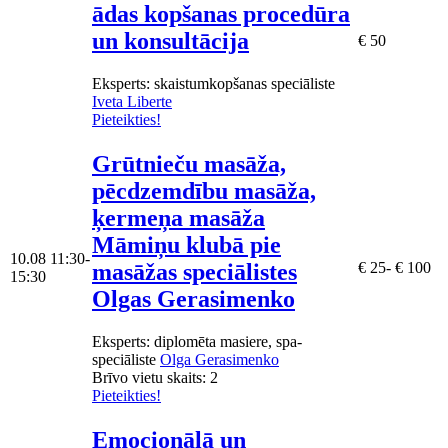
ādas kopšanas procedūra
un konsultācija
€ 50
Eksperts
: skaistumkopšanas speciāliste
Iveta Liberte
Pieteikties!
Grūtnieču masāža,
pēcdzemdību masāža,
ķermeņa masāža
Māmiņu klubā pie
10.08
11:30-
masāžas speciālistes
€ 25- € 100
15:30
Olgas Gerasimenko
Eksperts
: diplomēta masiere, spa-
speciāliste
Olga Gerasimenko
Brīvo vietu skaits:
2
Pieteikties!
Emocionālā un