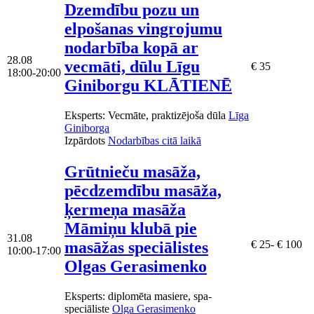
Dzemdību pozu un
elpošanas vingrojumu
nodarbība kopā ar
28.08
vecmāti, dūlu Līgu
€ 35
18:00-20:00
Giniborgu KLĀTIENĒ
Eksperts
: Vecmāte, praktizējoša dūla
Līga
Giniborga
Izpārdots
Nodarbības citā laikā
Grūtnieču masāža,
pēcdzemdību masāža,
ķermeņa masāža
Māmiņu klubā pie
31.08
masāžas speciālistes
€ 25- € 100
10:00-17:00
Olgas Gerasimenko
Eksperts
: diplomēta masiere, spa-
speciāliste
Olga Gerasimenko