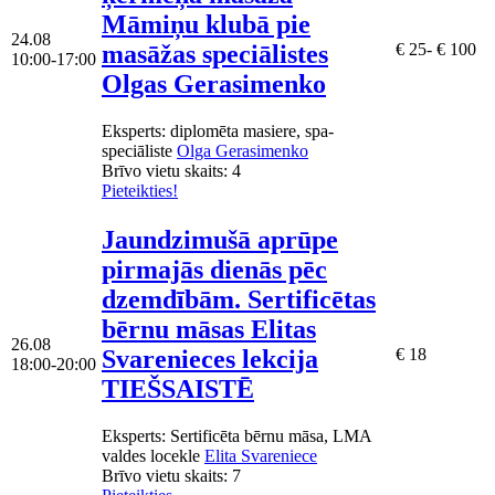
Māmiņu klubā pie
24.08
masāžas speciālistes
€ 25- € 100
10:00-17:00
Olgas Gerasimenko
Eksperts
: diplomēta masiere, spa-
speciāliste
Olga Gerasimenko
Brīvo vietu skaits:
4
Pieteikties!
Jaundzimušā aprūpe
pirmajās dienās pēc
dzemdībām. Sertificētas
bērnu māsas Elitas
26.08
Svarenieces lekcija
€ 18
18:00-20:00
TIEŠSAISTĒ
Eksperts
: Sertificēta bērnu māsa, LMA
valdes locekle
Elita Svareniece
Brīvo vietu skaits:
7