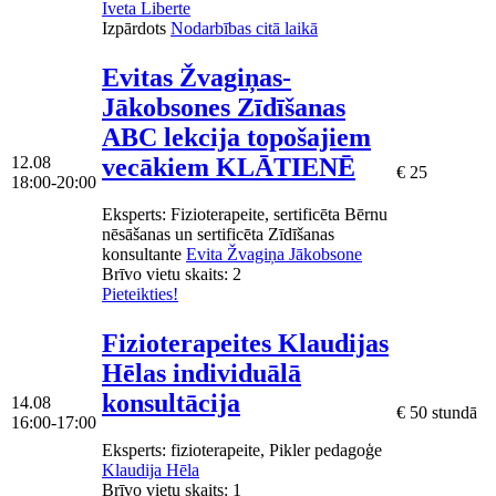
Iveta Liberte
Izpārdots
Nodarbības citā laikā
Evitas Žvagiņas-
Jākobsones Zīdīšanas
ABC lekcija topošajiem
vecākiem KLĀTIENĒ
12.08
€ 25
18:00-20:00
Eksperts
: Fizioterapeite, sertificēta Bērnu
nēsāšanas un sertificēta Zīdīšanas
konsultante
Evita Žvagiņa Jākobsone
Brīvo vietu skaits:
2
Pieteikties!
Fizioterapeites Klaudijas
Hēlas individuālā
konsultācija
14.08
€ 50 stundā
16:00-17:00
Eksperts
: fizioterapeite, Pikler pedagoģe
Klaudija Hēla
Brīvo vietu skaits:
1