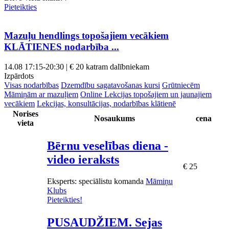
Pieteikties
Mazuļu hendlings topošajiem vecākiem
KLĀTIENES nodarbība ...
14.08
17:15-20:30 | € 20 katram dalībniekam
Izpārdots
Visas nodarbības
Dzemdību sagatavošanas kursi
Grūtniecēm
Māmiņām ar mazuļiem
Online Lekcijas topošajiem un jaunajiem
vecākiem
Lekcijas, konsultācijas, nodarbības klātienē
Norises
Nosaukums
cena
vieta
Bērnu veselības diena -
video ieraksts
€ 25
Eksperts
: speciālistu komanda
Māmiņu
Klubs
Pieteikties!
PUSAUDŽIEM. Sejas