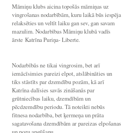
Māmiņu klubs aicina topošās māmiņas uz
vingrošanas nodarbībām, kuru laikā būs iespēja
relaksēties un veltīt laiku gan sev, gan savam
mazulim
.
Nodarbības Māmiņu klubā vadīs
ārste Katrīna Puriņa- Liberte.
Nodarbībās ne tikai vingrosim, bet arī
iemācīsimies pareizi elpot, atslābināties un
tiks stāstīts par dzemdību pozām, kā arī
Katrīna dalīsies savās zināšanās par
grūtniecības laiku, dzemdībām un
pēcdzemdību periodu. Tā noteikti nebūs
fitnesa nodarbība, bet ķermeņa un prāta
sagatavošana dzemdībām ar pareizas elpošanas
un pozu apgūšanu.