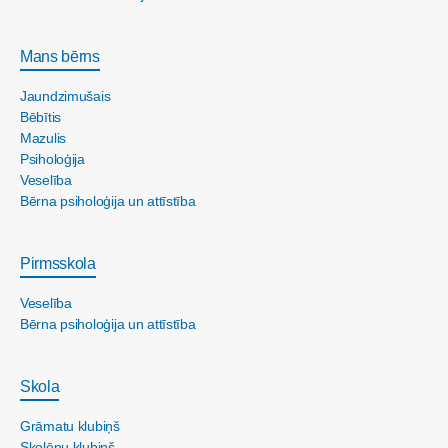
Mans bērns
Jaundzimušais
Bēbītis
Mazulis
Psiholoģija
Veselība
Bērna psiholoģija un attīstība
Pirmsskola
Veselība
Bērna psiholoģija un attīstība
Skola
Grāmatu klubiņš
Skolēnu klubiņš