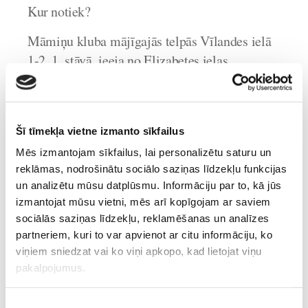
Kur notiek?
Māmiņu kluba mājīgajās telpās Vīlandes ielā
1-2, 1. stāvā, ieeja no Elizabetes ielas
Cik maksā?
€ 12 par vienu nodarbību, € 40 par 4
Šī tīmekļa vietne izmanto sīkfailus
nodarbībām
Mēs izmantojam sīkfailus, lai personalizētu saturu un
Kas vēl būtu jāzina?
reklāmas, nodrošinātu sociālo saziņas līdzekļu funkcijas
un analizētu mūsu datplūsmu. Informāciju par to, kā jūs
Vingrošanas var uzsākt no 13. grūtniecības
izmantojat mūsu vietni, mēs arī kopīgojam ar saviem
nedēļas, un turpināt līdz pat mazuļa dzimšanai
sociālās saziņas līdzekļu, reklamēšanas un analīzes
Vingrošanai nepieciešams ērts apģērbs –
partneriem, kuri to var apvienot ar citu informāciju, ko
viņiem sniedzat vai ko viņi apkopo, kad lietojat viņu
krekliņš, bikses, zeķītes. Grūtnieču jostas
pakalpojumus.
pirms nodarbības novilkt.
Piekrišanas