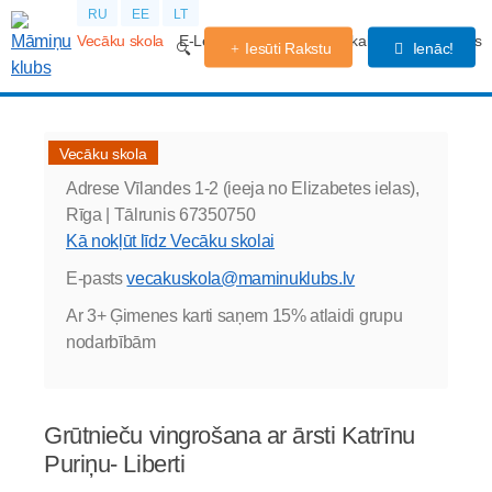
RU
EE
LT
Vecāku skola
E-Lekcijas
Grūtniecības kalendārs
Forums
Iesūti Rakstu
Ienāc!
Vecāku skola
Adrese
Vīlandes 1-2 (ieeja no Elizabetes ielas),
Rīga |
Tālrunis
67350750
Kā nokļūt līdz Vecāku skolai
E-pasts
vecakuskola@maminuklubs.lv
Ar 3+ Ģimenes karti saņem 15% atlaidi grupu
nodarbībām
Grūtnieču vingrošana ar ārsti Katrīnu
Puriņu- Liberti