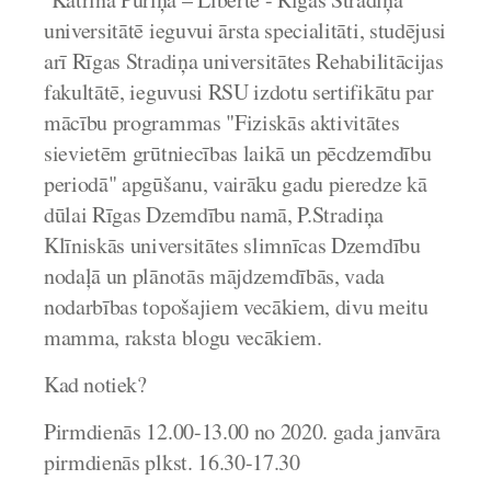
universitātē ieguvui ārsta specialitāti, studējusi
arī Rīgas Stradiņa universitātes Rehabilitācijas
fakultātē, ieguvusi RSU izdotu sertifikātu par
mācību programmas "Fiziskās aktivitātes
sievietēm grūtniecības laikā un pēcdzemdību
periodā" apgūšanu, vairāku gadu pieredze kā
dūlai Rīgas Dzemdību namā, P.Stradiņa
Klīniskās universitātes slimnīcas Dzemdību
nodaļā un plānotās mājdzemdībās, vada
nodarbības topošajiem vecākiem, divu meitu
mamma, raksta blogu vecākiem.
Kad notiek?
Pirmdienās 12.00-13.00 no 2020. gada janvāra
pirmdienās plkst. 16.30-17.30