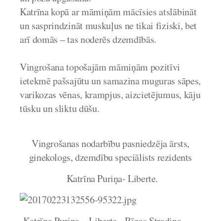
Katrīna kopā ar māmiņām mācīsies atslābināt
un sasprindzināt muskuļus ne tikai fiziski, bet
arī domās – tas noderēs dzemdībās.
Vingrošana topošajām māmiņām pozitīvi
ietekmē pašsajūtu un samazina muguras sāpes,
varikozas vēnas, krampjus, aizcietējumus, kāju
tūsku un sliktu dūšu.
Vingrošanas nodarbību pasniedzēja ārsts,
ginekologs, dzemdību speciālists rezidents
Katrīna Puriņa- Liberte.
Katrīna Puriņa – Liberte - Rīgas Stradiņa