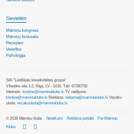
Sievietēm
Māmiņu kongress
Māmiņu brokastis
Receptes
Veselība
Psiholoģija
SIA "Lietišķās kreativitātes grupa"
Vīlandes iela 1-2, Rīga, LV - 1010, Tālr. 67350750
Internets:
kristine@maminuklubs.lv
TV raidījums:
kristine@maminuklubs.lv
Reklāma:
reklama@maminuklubs.lv
Vecāku
skola:
vecakuskola@maminuklubs.lv
© 2026 Māmiņu klubs
Noteikumi
Reklāma portālā
Par Māmiņu
Klubu