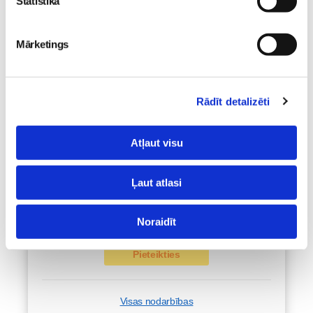
Statistika
Emocionālā un psiholoģiskā sagatavošanās
Mārketings
dzemdībām kopā ar Diānu Zandi tiešsaistē
ZOOM.US
11.08 10:00-12:00
Brīvo vietu skaits:
9
Rādīt detalizēti
Pieteikties
Atļaut visu
Kā bērnam iekļauties klasē ar dažādiem
Ļaut atlasi
bērniem? Diānas Zandes lekcija TIEŠSAISTĒ
11.08 12:30-14:30
Noraidīt
Brīvo vietu skaits:
7
Pieteikties
Visas nodarbības