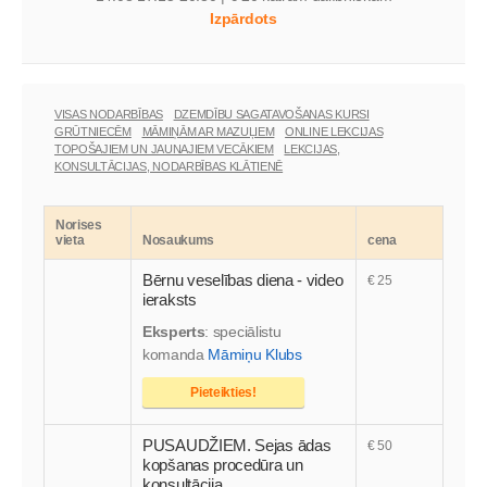
Izpārdots
VISAS NODARBĪBAS
DZEMDĪBU SAGATAVOŠANAS KURSI
GRŪTNIECĒM
MĀMIŅĀM AR MAZUĻIEM
ONLINE LEKCIJAS
TOPOŠAJIEM UN JAUNAJIEM VECĀKIEM
LEKCIJAS,
KONSULTĀCIJAS, NODARBĪBAS KLĀTIENĒ
Norises
vieta
Nosaukums
cena
Bērnu veselības diena - video
€ 25
ieraksts
Eksperts
: speciālistu
komanda
Māmiņu Klubs
Pieteikties!
PUSAUDŽIEM. Sejas ādas
€ 50
kopšanas procedūra un
konsultācija