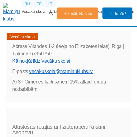
RU
EE
LT
Vecāku skola
E-Lekcijas
Grūtniecības kalendārs
Forums
Iesūti Rakstu
Ienāc!
Vecāku skola
Adrese
Vīlandes 1-2 (ieeja no Elizabetes ielas), Rīga |
Tālrunis
67350750
Kā nokļūt līdz Vecāku skolai
E-pasts
vecakuskola@maminuklubs.lv
Ar 3+ Ģimenes karti saņem 15% atlaidi grupu
nodarbībām
Attīstošās rotaļas ar fizioterapeiti Kristīni
Asonovu ...