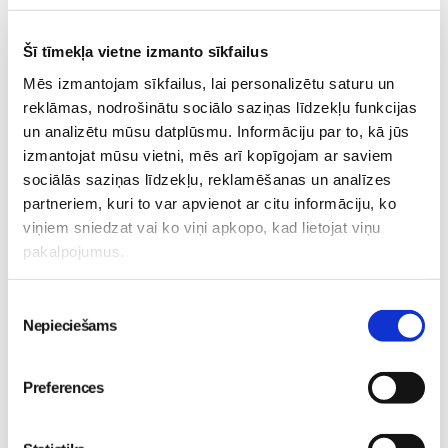
Vecāku skola
Šī tīmekļa vietne izmanto sīkfailus
Bērnu veselības diena - video ieraksts
Mēs izmantojam sīkfailus, lai personalizētu saturu un
Pieteikties
reklāmas, nodrošinātu sociālo saziņas līdzekļu funkcijas
un analizētu mūsu datplūsmu. Informāciju par to, kā jūs
izmantojat mūsu vietni, mēs arī kopīgojam ar saviem
PUSAUDŽIEM. Sejas ādas kopšanas
sociālās saziņas līdzekļu, reklamēšanas un analīzes
procedūra un konsultācija
partneriem, kuri to var apvienot ar citu informāciju, ko
Pieteikties
viņiem sniedzat vai ko viņi apkopo, kad lietojat viņu
pakalpojumus.
Grūtnieču masāža, pēcdzemdību masāža,
Piekrišanas
ķermeņa masāža Māmiņu klubā pie masāžas
Nepieciešams
speciālistes Olgas Gerasimenko
izvēle
Ķermeņa masāža
10.08 11:30-15:30
Preferences
Brīvo vietu skaits:
2
Pieteikties