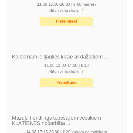
11.08
15:30-16:30 | € 60 mēnesī
Brīvo vietu skaits:
4
Pieteikties!
Kā bērnam iekļauties klasē ar dažādiem ...
11.08
12:30-14:30 | € 18
Brīvo vietu skaits:
7
Pieteikties
Mazuļu hendlings topošajiem vecākiem
KLĀTIENES nodarbība ...
14.08
17:15-20:30 | € 20 katram dalībniekam