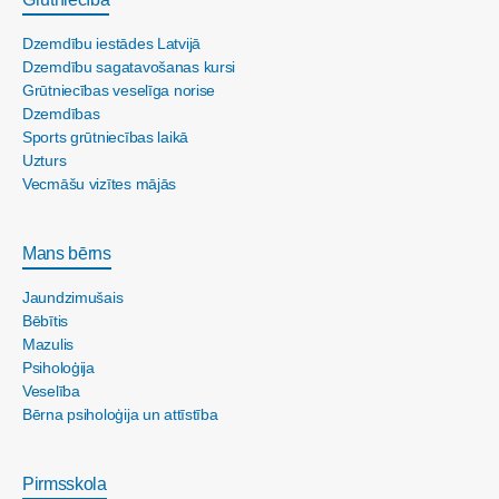
Dzemdību iestādes Latvijā
Dzemdību sagatavošanas kursi
Grūtniecības veselīga norise
Dzemdības
Sports grūtniecības laikā
Uzturs
Vecmāšu vizītes mājās
Mans bērns
Jaundzimušais
Bēbītis
Mazulis
Psiholoģija
Veselība
Bērna psiholoģija un attīstība
Pirmsskola