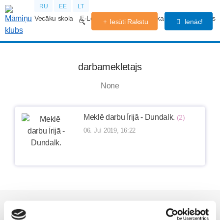
RU
EE
LT
Vecāku skola
E-Lekcijas
Grūtniecības kalendārs
Forums
Iesūti Rakstu
Ienāc!
darbamekletajs
None
Meklē darbu Īrijā - Dundalk.
(2)
06. Jul 2019, 16:22
Vēl Māmiņu Klubā: