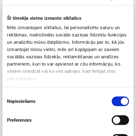
Grūtniecība
Dzemdību iestādes Latvijā
Šī tīmekļa vietne izmanto sīkfailus
Dzemdību sagatavošanas kursi
Mēs izmantojam sīkfailus, lai personalizētu saturu un
Grūtniecības veselīga norise
reklāmas, nodrošinātu sociālo saziņas līdzekļu funkcijas
Dzemdības
un analizētu mūsu datplūsmu. Informāciju par to, kā jūs
Sports grūtniecības laikā
Uzturs
izmantojat mūsu vietni, mēs arī kopīgojam ar saviem
Vecmāšu vizītes mājās
sociālās saziņas līdzekļu, reklamēšanas un analīzes
partneriem, kuri to var apvienot ar citu informāciju, ko
viņiem sniedzat vai ko viņi apkopo, kad lietojat viņu
Mans bērns
pakalpojumus.
Jaundzimušais
Bēbītis
Piekrišanas
Mazulis
Nepieciešams
izvēle
Psiholoģija
Veselība
Bērna psiholoģija un attīstība
Preferences