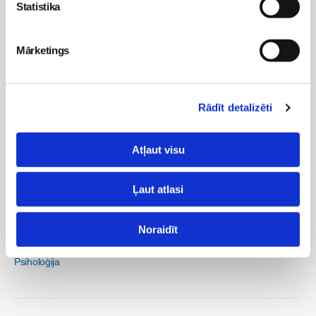
Pirmsskola
Statistika
Veselība
Bērna psiholoģija un attīstība
Mārketings
Skola
Rādīt detalizēti
Grāmatu klubiņš
Skolēnu klubiņš
Atļaut visu
Sievietēm
Ļaut atlasi
Māmiņu kongress
Māmiņu brokastis
Noraidīt
Receptes
Veselība
Psiholoģija