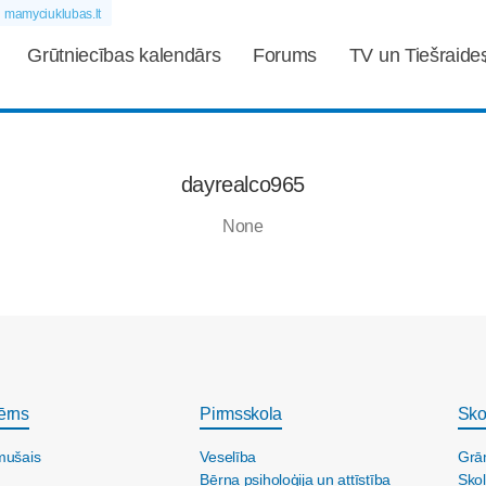
mamyciuklubas.lt
Grūtniecības kalendārs
Forums
TV un Tiešraide
dayrealco965
None
ērns
Pirmsskola
Sko
mušais
Veselība
Grā
Bērna psiholoģija un attīstība
Skol