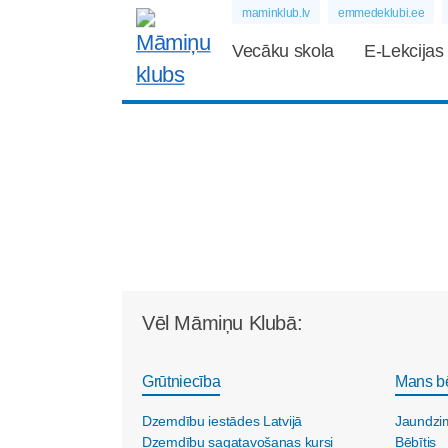
maminklub.lv
emmedeklubi.ee
Vecāku skola
E-Lekcijas
Vēl Māmiņu Klubā:
Grūtniecība
Mans b
Dzemdību iestādes Latvijā
Jaundzi
Dzemdību sagatavošanas kursi
Bēbītis