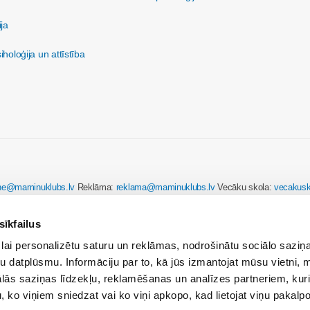
ija
holoģija un attīstība
ine@maminuklubs.lv
Reklāma:
reklama@maminuklubs.lv
Vecāku skola:
vecakusk
sīkfailus
Par Māmiņu Klubu
lai personalizētu saturu un reklāmas, nodrošinātu sociālo saziņa
u datplūsmu. Informāciju par to, kā jūs izmantojat mūsu vietni, 
ās saziņas līdzekļu, reklamēšanas un analīzes partneriem, kuri
u, ko viņiem sniedzat vai ko viņi apkopo, kad lietojat viņu pakal