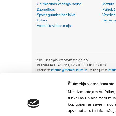
Grūtniecības veselīga norise
Mazulis
Dzemdības
Psiholoģ
Sports grūtniecības laikā
Veselība
Uzturs
Bērna psi
Vecmāšu vizītes mājās
SIA "Lietišķās kreativitātes grupa"
Vīlandes iela 1-2, Rīga, LV - 1010, Tālr. 67350750
Internets:
kristine@maminuklubs.lv
TV raidījums:
krist
Šī tīmekļa vietne izmanto 
© 2026 Māmiņu klubs
Noteikumi
Reklāma portālā
Mēs izmantojam sīkfailus, 
funkcijas un analizētu mūs
kopīgojam ar saviem sociāl
apvienot ar citu informācij