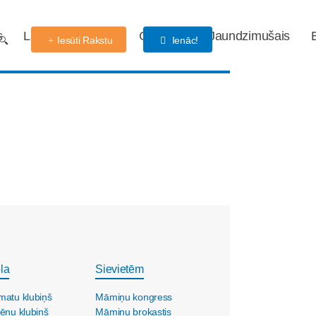
s
Labdarības fonds
Gaidības
Jaundzimušais
Iesūti Rakstu
Ienāc!
la
Sievietēm
matu klubiņš
Māmiņu kongress
ēnu klubiņš
Māmiņu brokastis