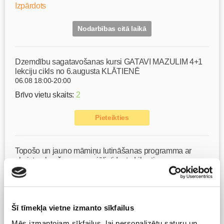
Izpārdots
Nodarbības citā laikā
Dzemdību sagatavošanas kursi GATAVI MAZULIM 4+1
lekciju cikls no 6.augusta KLĀTIENĒ
06.08 18:00-20:00
Brīvo vietu skaits:
2
Pieteikties
Topošo un jauno māmiņu lutināšanas programma ar
skaistumkopšanas speciālisti Ivetu Liberti
07.08 15:15-17:00
Izpārdots
Nodarbības citā laikā
Šī tīmekļa vietne izmanto sīkfailus
Mēs izmantojam sīkfailus, lai personalizētu saturu un