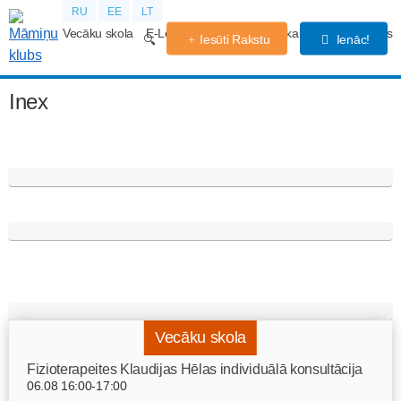
RU
EE
LT
Vecāku skola
E-Lekcijas
Grūtniecības kalendārs
Forums
Iesūti Rakstu
Ienāc!
Inex
Vecāku skola
Fizioterapeites Klaudijas Hēlas individuālā konsultācija
06.08 16:00-17:00