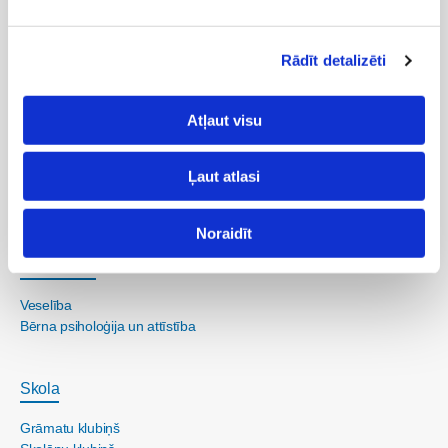
Mans bērns
Rādīt detalizēti
Jaundzimušais
Bēbītis
Atļaut visu
Mazulis
Psiholoģija
Ļaut atlasi
Veselība
Bērna psiholoģija un attīstība
Noraidīt
Pirmsskola
Veselība
Bērna psiholoģija un attīstība
Skola
Grāmatu klubiņš