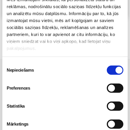
reklāmas, nodrošinātu sociālo saziņas līdzekļu funkcijas
Visas nodarbības
un analizētu mūsu datplūsmu. Informāciju par to, kā jūs
izmantojat mūsu vietni, mēs arī kopīgojam ar saviem
sociālās saziņas līdzekļu, reklamēšanas un analīzes
partneriem, kuri to var apvienot ar citu informāciju, ko
viņiem sniedzat vai ko viņi apkopo, kad lietojat viņu
pakalpojumus.
Piekrišanas
Vēl Māmiņu Klubā:
Nepieciešams
izvēle
Grūtniecība
Preferences
Dzemdību iestādes Latvijā
Dzemdību sagatavošanas kursi
Grūtniecības veselīga norise
Statistika
Dzemdības
Sports grūtniecības laikā
Uzturs
Mārketings
Vecmāšu vizītes mājās