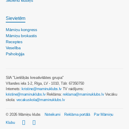
Skolēnu klubiņš
Sievietēm
Māmiņu kongress
Māmiņu brokastis
Receptes
Veselība
Psiholoģija
SIA "Lietišķās kreativitātes grupa"
Vīlandes iela 1-2, Rīga, LV - 1010, Tālr. 67350750
Internets:
kristine@maminuklubs.lv
TV raidījums:
kristine@maminuklubs.lv
Reklāma:
reklama@maminuklubs.lv
Vecāku
skola:
vecakuskola@maminuklubs.lv
© 2026 Māmiņu klubs
Noteikumi
Reklāma portālā
Par Māmiņu
Klubu