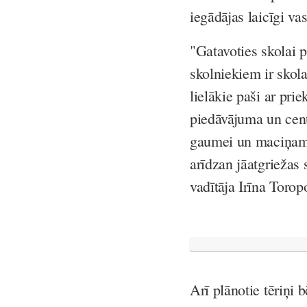
iegādājas laicīgi v
"Gatavoties skolai 
skolniekiem ir skola
lielākie paši ar prie
piedāvājuma un cenu 
gaumei un maciņam.
arīdzan jāatgriežas
vadītāja Irīna Torop
Arī plānotie tēriņi 