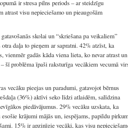
opumā ir stresa pilns periods – ar steidzīgu
ām atrast visu nepieciešamo un pieaugošām
gatavošanās skolai un “skriešana pa veikaliem”
s otra daļa to pieņem ar sapratni. 42% atzīst, ka
as, vienmēr gadās kāda viena lieta, ko nevar atrast un
 – šī problēma īpaši raksturīga vecākiem vecumā vir
iras vecāku pieejas un paradumi, gatavojot bērnus
šdaļa (36%) aktīvi seko līdzi atlaidēm, salīdzina
zdevīgākos piedāvājumus. 29% vecāku uzskata, ka
au esošie krājumi mājās un, iespējams, papildu pirku
ami. 15% ir apzinīgie vecāki, kas visu nepieciešam