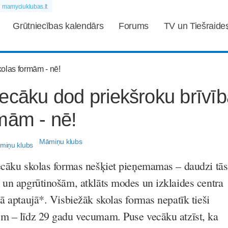
mamyciuklubas.lt
Grūtniecības kalendārs
Forums
TV un Tiešraide
ecāku dod priekšroku brīvīb
mām - nē!
Māmiņu klubs
ecāku skolas formas nešķiet pieņemamas – daudzi tās
 un apgrūtinošām, atklāts modes un izklaides centra
ā aptaujā*. Visbiežāk skolas formas nepatīk tieši
m – līdz 29 gadu vecumam. Puse vecāku atzīst, ka