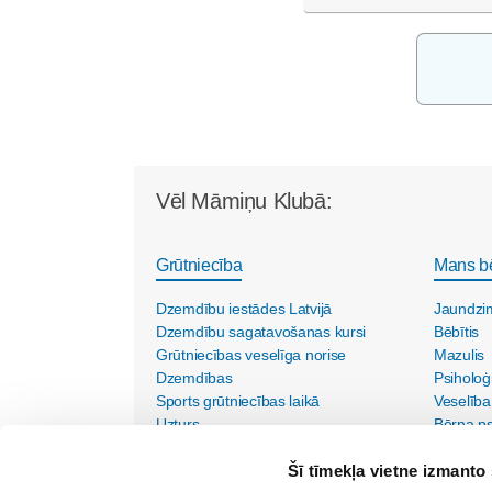
Vēl Māmiņu Klubā:
Grūtniecība
Mans b
Dzemdību iestādes Latvijā
Jaundzi
Dzemdību sagatavošanas kursi
Bēbītis
Grūtniecības veselīga norise
Mazulis
Dzemdības
Psiholoģ
Sports grūtniecības laikā
Veselība
Uzturs
Bērna psi
Vecmāšu vizītes mājās
Šī tīmekļa vietne izmanto 