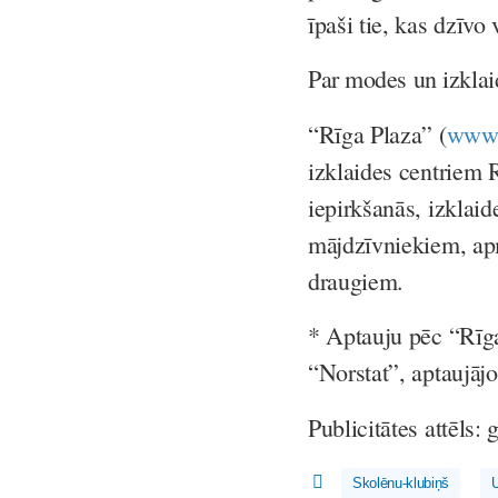
īpaši tie, kas dzīvo
Par modes un izklai
“Rīga Plaza” (
www.
izklaides centriem 
iepirkšanās, izklaid
mājdzīvniekiem, apm
draugiem.
* Aptauju pēc “Rīg
“Norstat”, aptaujājo
Publicitātes attēls: 
Skolēnu-klubiņš
U