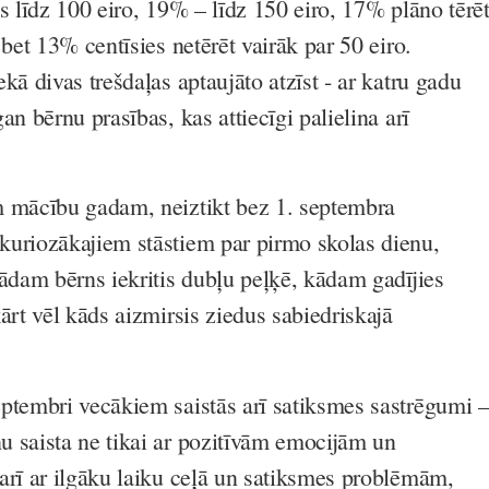
s līdz 100 eiro, 19% – līdz 150 eiro, 17% plāno tērē
 bet 13% centīsies netērēt vairāk par 50 eiro.
kā divas trešdaļas aptaujāto atzīst - ar katru gadu
an bērnu prasības, kas attiecīgi palielina arī
m mācību gadam, neiztikt bez 1. septembra
uriozākajiem stāstiem par pirmo skolas dienu,
kādam bērns iekritis dubļu peļķē, kādam gadījies
ārt vēl kāds aizmirsis ziedus sabiedriskajā
ptembri vecākiem saistās arī satiksmes sastrēgumi 
 saista ne tikai ar pozitīvām emocijām un
arī ar ilgāku laiku ceļā un satiksmes problēmām,