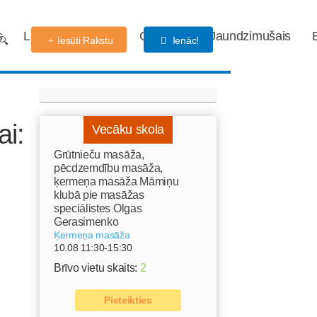
s
Labdarības fonds
Gaidības
Jaundzimušais
Iesūti Rakstu
Ienāc!
ai:
Vecāku skola
Grūtnieču masāža,
pēcdzemdību masāža,
ķermeņa masāža Māmiņu
klubā pie masāžas
speciālistes Olgas
Gerasimenko
Ķermeņa masāža
10.08 11:30-15:30
Brīvo vietu skaits:
2
Pieteikties