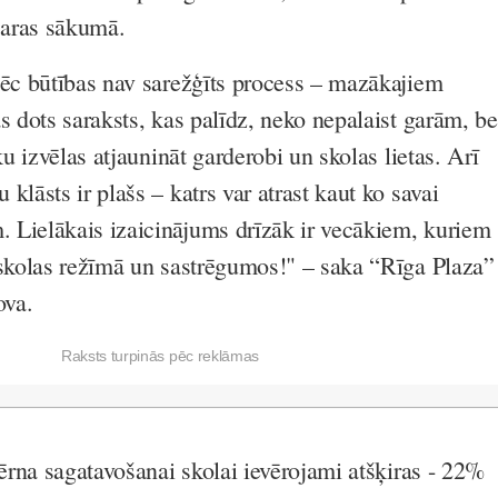
asaras sākumā.
pēc būtības nav sarežģīts process – mazākajiem
s dots saraksts, kas palīdz, neko nepalaist garām, be
ku izvēlas atjaunināt garderobi un skolas lietas. Arī
klāsts ir plašs – katrs var atrast kaut ko savai
 Lielākais izaicinājums drīzāk ir vecākiem, kuriem
 skolas režīmā un sastrēgumos!" – saka “Rīga Plaza”
ova.
Raksts turpinās pēc reklāmas
bērna sagatavošanai skolai ievērojami atšķiras - 22%