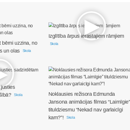
Izglītība ārpus ierastajiem rāmjiem
t bērni uzzina, no
Skola
s un olas
Skola
justies
Noklausies režisora Edmunda
šībā?
Skola
Jansona animācijas filmas “Laimīgie
tituldziesmu “Nekad nav garlaicīgi
kam?”!
Skola