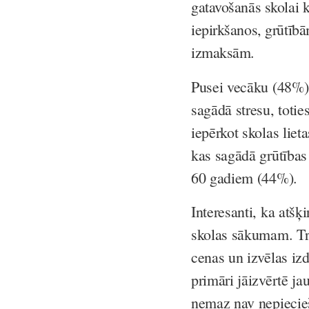
gatavošanās skolai k
iepirkšanos, grūtīb
izmaksām.
Pusei vecāku (48%) 
sagādā stresu, totie
iepērkot skolas liet
kas sagādā grūtības
60 gadiem (44%).
Interesanti, ka atšķ
skolas sākumam. Tre
cenas un izvēlas i
primāri jāizvērtē j
nemaz nav nepiecieš