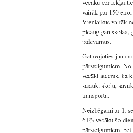
vecāku cer iekļautie
vairāk par 150 eiro,
Vienlaikus vairāk ne
pieaug gan skolas, g
izdevumus.
Gatavojoties jauna
pārsteigumiem. No k
vecāki atceras, ka 
sajaukt skolu, savuk
transportā.
Neizbēgami ar 1. se
61% vecāku šo dienu
pārsteigumiem, bet 