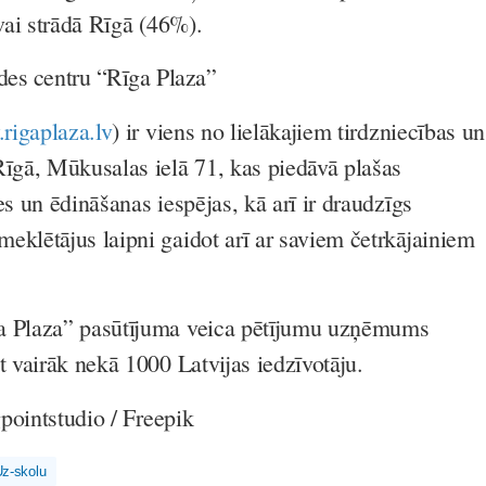
 vai strādā Rīgā (46%).
des centru “Rīga Plaza”
rigaplaza.lv
) ir viens no lielākajiem tirdzniecības un
Rīgā, Mūkusalas ielā 71, kas piedāvā plašas
es un ēdināšanas iespējas, kā arī ir draudzīgs
eklētājus laipni gaidot arī ar saviem četrkājainiem
a Plaza” pasūtījuma veica pētījumu uzņēmums
t vairāk nekā 1000 Latvijas iedzīvotāju.
gpointstudio / Freepik
z-skolu