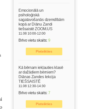
Emocionālā un
psiholoģiskā
sagatavošanās dzemdībām
kopā ar Diānu Zandi
tiešsaistē ZOOM.US
11.08 10:00-12:00
Brīvo vietu skaits:
9
Pieteikties
s
Kā bērnam iekļauties klasē
ar dažādiem bērniem?
Diānas Zandes lekcija
TIEŠSAISTĒ
11.08 12:30-14:30
Brīvo vietu skaits:
7
mi
Pieteikties
o