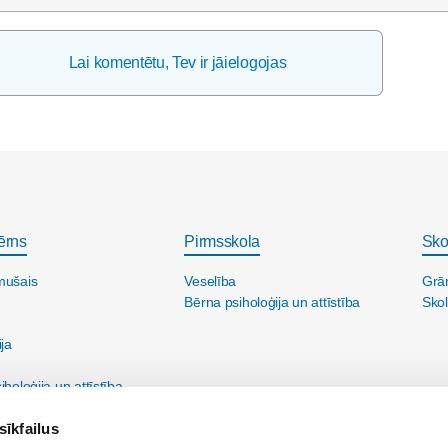
Lai komentētu, Tev ir jāielogojas
ērns
Pirmsskola
Sko
mušais
Veselība
Grā
Bērna psiholoģija un attīstība
Skol
ija
holoģija un attīstība
sīkfailus