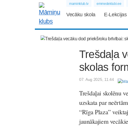
maminklub.lv
emmedeklubi.ee
Vecāku skola
E-Lekcijas
Trešdaļa v
skolas for
07. Aug 2025, 11:44
Trešdaļai skolēnu v
uzskata par neērtām
“Rīga Plaza” veiktaj
jaunākajiem vecākie