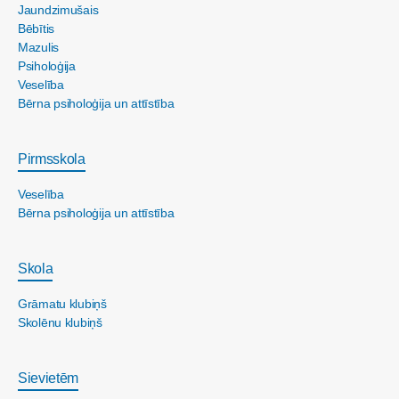
Jaundzimušais
Bēbītis
Mazulis
Psiholoģija
Veselība
Bērna psiholoģija un attīstība
Pirmsskola
Veselība
Bērna psiholoģija un attīstība
Skola
Grāmatu klubiņš
Skolēnu klubiņš
Sievietēm