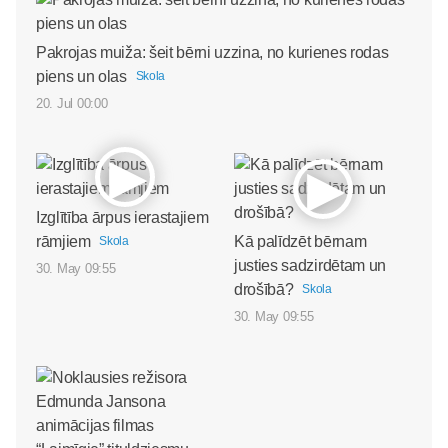
Pakrojas muiža: šeit bērni uzzina, no kurienes rodas
piens un olas
Skola
20. Jul 00:00
Izglītība ārpus ierastajiem
rāmjiem
Kā palīdzēt bērnam
Skola
justies sadzirdētam un
30. May 09:55
drošībā?
Skola
30. May 09:55