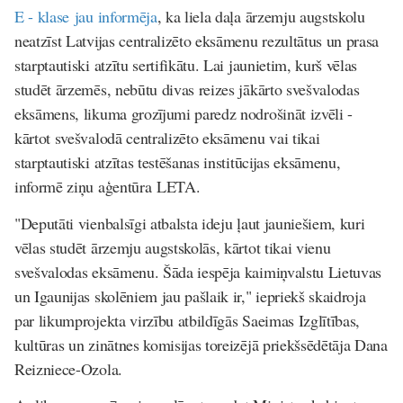
E - klase
jau informēja
, ka liela daļa ārzemju augstskolu
neatzīst Latvijas centralizēto eksāmenu rezultātus un prasa
starptautiski atzītu sertifikātu. Lai jaunietim, kurš vēlas
studēt ārzemēs, nebūtu divas reizes jākārto svešvalodas
eksāmens, likuma grozījumi paredz nodrošināt izvēli -
kārtot svešvalodā centralizēto eksāmenu vai tikai
starptautiski atzītas testēšanas institūcijas eksāmenu,
informē ziņu aģentūra
LETA
.
"Deputāti vienbalsīgi atbalsta ideju ļaut jauniešiem, kuri
vēlas studēt ārzemju augstskolās, kārtot tikai vienu
svešvalodas eksāmenu. Šāda iespēja kaimiņvalstu Lietuvas
un Igaunijas skolēniem jau pašlaik ir," iepriekš skaidroja
par likumprojekta virzību atbildīgās Saeimas Izglītības,
kultūras un zinātnes komisijas toreizējā priekšsēdētāja Dana
Reizniece-Ozola.