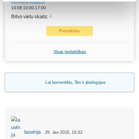
Ķermeņa masāža
10.08 10:00-17:00
Brīvo vietu skaits:
4
Pieteikties
Visas nodarbības
Lai komentētu, Tev ir jāielogojas
lauvinja
29. Jan 2015, 15:32