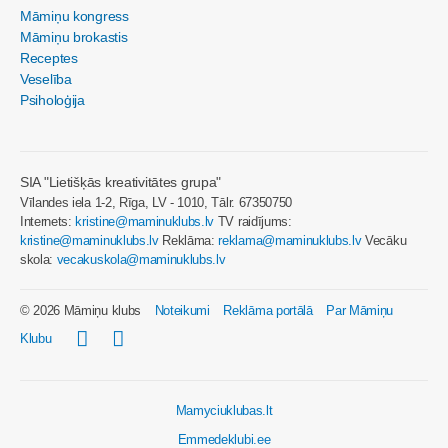
Māmiņu kongress
Māmiņu brokastis
Receptes
Veselība
Psiholoģija
SIA "Lietišķās kreativitātes grupa"
Vīlandes iela 1-2, Rīga, LV - 1010, Tālr. 67350750
Internets:
kristine@maminuklubs.lv
TV raidījums:
kristine@maminuklubs.lv
Reklāma:
reklama@maminuklubs.lv
Vecāku
skola:
vecakuskola@maminuklubs.lv
© 2026 Māmiņu klubs
Noteikumi
Reklāma portālā
Par Māmiņu
Klubu
Mamyciuklubas.lt
Emmedeklubi.ee