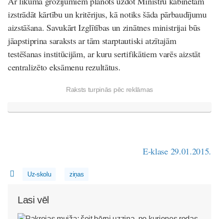
Ar likuma grozījumiem plānots uzdot Ministru kabinetam
izstrādāt kārtību un kritērijus, kā notiks šāda pārbaudījumu
aizstāšana. Savukārt Izglītības un zinātnes ministrijai būs
jāapstiprina saraksts ar tām starptautiski atzītajām
testēšanas institūcijām, ar kuru sertifikātiem varēs aizstāt
centralizēto eksāmenu rezultātus.
Raksts turpinās pēc reklāmas
E-klase 29.01.2015.
Uz-skolu
ziņas
Lasi vēl