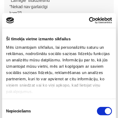
Noklausies režisora
Edmunda Jansona
animācijas filmas
Šī tīmekļa vietne izmanto sīkfailus
“Laimīgie” tituldziesmu
“Nekad nav garlaicīgi
Mēs izmantojam sīkfailus, lai personalizētu saturu un
kam?”!
Skola
reklāmas, nodrošinātu sociālo saziņas līdzekļu funkcijas
26. May 18:12
un analizētu mūsu datplūsmu. Informāciju par to, kā jūs
izmantojat mūsu vietni, mēs arī kopīgojam ar saviem
sociālās saziņas līdzekļu, reklamēšanas un analīzes
partneriem, kuri to var apvienot ar citu informāciju, ko
viņiem sniedzat vai ko viņi apkopo, kad lietojat viņu
pakalpojumus.
Piekrišanas
Nepieciešams
izvēle