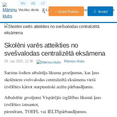
RU
EE
LT
Vecāku skola
E-Lekcijas
Grūtniecības kalendārs
Forums
Iesūti Rakstu
Ienāc!
Skolēni varēs atteikties no
svešvalodas centralizētā eksāmena
29. Jan 2015, 12:38
Māmiņu klubs
Saeima šodien atbalstīja likuma grozījumus, kas ļaus
skolēniem svešvalodas centralizētā eksāmena vietā
izvēlēties kārtot starptautiski atzītu pārbaudījumu.
Atbalstītie grozījumi Vispārējās izglītības likumā ļaus
izvēlēties izmantot,
piemēram,
TOEFL
vai
IELTS
pārbaudījumus.