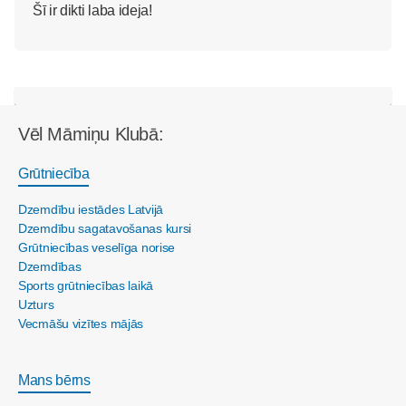
Šī ir dikti laba ideja!
Vēl Māmiņu Klubā:
Grūtniecība
Dzemdību iestādes Latvijā
Dzemdību sagatavošanas kursi
Grūtniecības veselīga norise
Dzemdības
Sports grūtniecības laikā
Uzturs
Vecmāšu vizītes mājās
Mans bērns