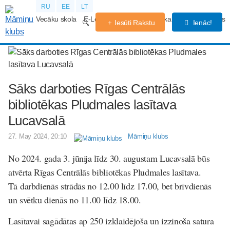
RU
EE
LT
Vecāku skola
E-Lekcijas
Grūtniecības kalendārs
Forums
Iesūti Rakstu
Ienāc!
Sāks darboties Rīgas Centrālās
bibliotēkas Pludmales lasītava
Lucavsalā
27. May 2024, 20:10
Māmiņu klubs
No 2024. gada 3. jūnija līdz 30. augustam Lucavsalā būs
atvērta Rīgas Centrālās bibliotēkas Pludmales lasītava.
Tā darbdienās strādās no 12.00 līdz 17.00, bet brīvdienās
un svētku dienās no 11.00 līdz 18.00.
Lasītavai sagādātas ap 250 izklaidējoša un izzinoša satura