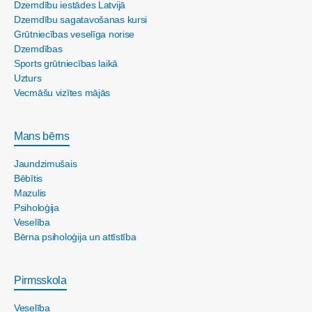
Dzemdību iestādes Latvijā
Dzemdību sagatavošanas kursi
Grūtniecības veselīga norise
Dzemdības
Sports grūtniecības laikā
Uzturs
Vecmāšu vizītes mājās
Mans bērns
Jaundzimušais
Bēbītis
Mazulis
Psiholoģija
Veselība
Bērna psiholoģija un attīstība
Pirmsskola
Veselība