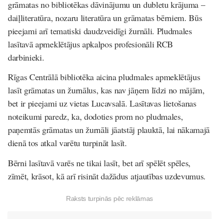
grāmatas no bibliotēkas dāvinājumu un dubletu krājuma –
daiļliteratūra, nozaru literatūra un grāmatas bērniem. Būs
pieejami arī tematiski daudzveidīgi žurnāli. Pludmales
lasītavā apmeklētājus apkalpos profesionāli RCB
darbinieki.
Rīgas Centrālā bibliotēka aicina pludmales apmeklētājus
lasīt grāmatas un žurnālus, kas nav jāņem līdzi no mājām,
bet ir pieejami uz vietas Lucavsalā. Lasītavas lietošanas
noteikumi paredz, ka, dodoties prom no pludmales,
paņemtās grāmatas un žurnāli jāatstāj plauktā, lai nākamajā
dienā tos atkal varētu turpināt lasīt.
Bērni lasītavā varēs ne tikai lasīt, bet arī spēlēt spēles,
zīmēt, krāsot, kā arī risināt dažādus atjautības uzdevumus.
Raksts turpinās pēc reklāmas