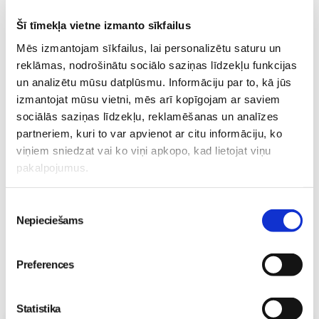
Šī tīmekļa vietne izmanto sīkfailus
Mēs izmantojam sīkfailus, lai personalizētu saturu un
Noklausies režisora
reklāmas, nodrošinātu sociālo saziņas līdzekļu funkcijas
Edmunda Jansona
un analizētu mūsu datplūsmu. Informāciju par to, kā jūs
animācijas filmas
izmantojat mūsu vietni, mēs arī kopīgojam ar saviem
“Laimīgie” tituldziesmu
sociālās saziņas līdzekļu, reklamēšanas un analīzes
“Nekad nav garlaicīgi
partneriem, kuri to var apvienot ar citu informāciju, ko
kam?”!
Skola
viņiem sniedzat vai ko viņi apkopo, kad lietojat viņu
26. May 18:12
pakalpojumus.
Piekrišanas
Nepieciešams
izvēle
Preferences
Statistika