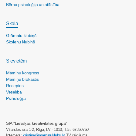
Bērna psiholoģija un attīstība
Skola
Grāmatu klubiņš
Skolēnu klubiņš
Sievietēm
Māmiņu kongress
Māmiņu brokastis
Receptes
Veselība
Psiholoģija
SIA "Lietišķās kreativitātes grupa"
Vīlandes iela 1-2, Rīga, LV - 1010, Tālr. 67350750
Internets:
kristine@maminuklubs.lv
TV raidījums: