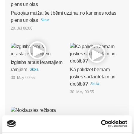
Pakrojas muiža: šeit bērni uzzina, no kurienes rodas
piens un olas
Skola
20. Jul 00:00
Izglītība ārpus ierastajiem
rāmjiem
Kā palīdzēt bērnam
Skola
justies sadzirdētam un
30. May 09:55
drošībā?
Skola
30. May 09:55