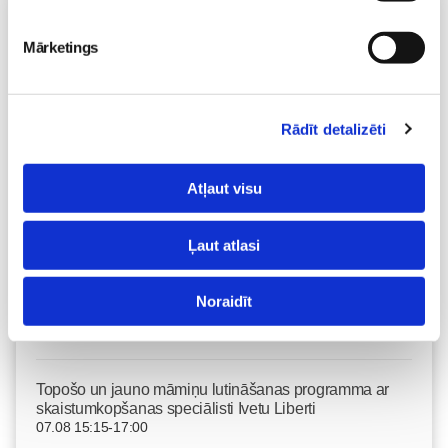
Vecāku skola
Mārketings
Fizioterapeites Klaudijas Hēlas individuālā konsultācija
06.08 16:00-17:00
Izpārdots
Rādīt detalizēti
Nodarbības citā laikā
Atļaut visu
Dzemdību sagatavošanas kursi GATAVI MAZULIM 4+1
lekciju cikls no 6.augusta KLĀTIENĒ
Ļaut atlasi
06.08 18:00-20:00
Brīvo vietu skaits:
2
Noraidīt
Pieteikties
Topošo un jauno māmiņu lutināšanas programma ar
skaistumkopšanas speciālisti Ivetu Liberti
07.08 15:15-17:00