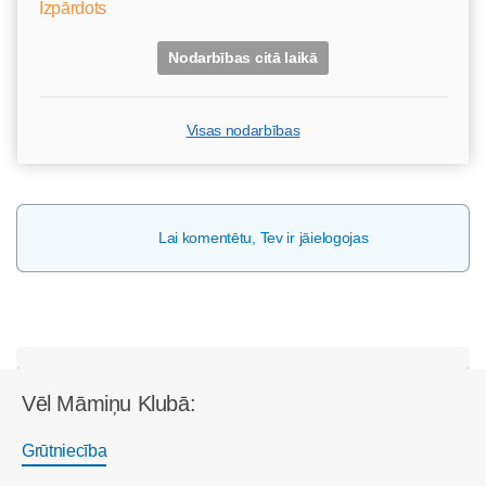
Izpārdots
Nodarbības citā laikā
Visas nodarbības
Lai komentētu, Tev ir jāielogojas
Vēl Māmiņu Klubā:
Grūtniecība