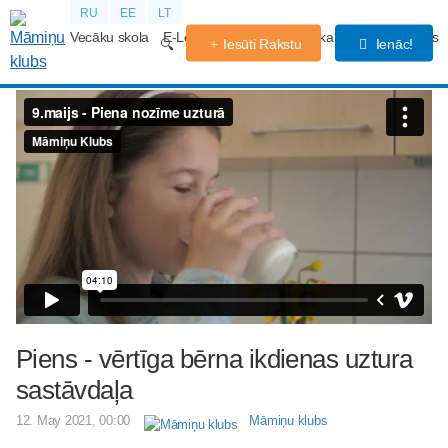
RU
EE
LT
Vecāku skola
E-Lekcijas
Grūtniecības kalendārs
Forums
Iesūti Rakstu
Ienāc!
Piens - vērtīga bērna ikdienas uztura
sastāvdaļa
12. May 2021, 00:00
Māmiņu klubs