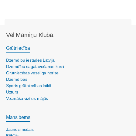
Vēl Māmiņu Klubā:
Grūtniecība
Dzemdību iestādes Latvijā
Dzemdību sagatavošanas kursi
Grūtniecības veselīga norise
Dzemdības
Sports grūtniecības laikā
Uzturs
Vecmāšu vizītes mājās
Mans bērns
Jaundzimušais
Bēbītis