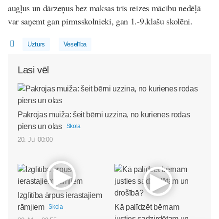
augļus un dārzeņus bez maksas trīs reizes mācību nedēļā
var saņemt gan pirmsskolnieki, gan 1.-9.klašu skolēni.
Uzturs
Veselība
Lasi vēl
Pakrojas muiža: šeit bērni uzzina, no kurienes rodas
piens un olas
Skola
20. Jul 00:00
Izglītība ārpus ierastajiem
rāmjiem
Kā palīdzēt bērnam
Skola
justies sadzirdētam un