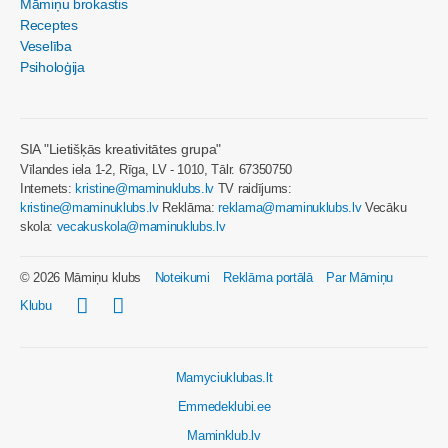
Māmiņu brokastis
Receptes
Veselība
Psiholoģija
SIA "Lietišķās kreativitātes grupa"
Vīlandes iela 1-2, Rīga, LV - 1010, Tālr. 67350750
Internets:
kristine@maminuklubs.lv
TV raidījums:
kristine@maminuklubs.lv
Reklāma:
reklama@maminuklubs.lv
Vecāku
skola:
vecakuskola@maminuklubs.lv
© 2026 Māmiņu klubs
Noteikumi
Reklāma portālā
Par Māmiņu
Klubu
Mamyciuklubas.lt
Emmedeklubi.ee
Maminklub.lv