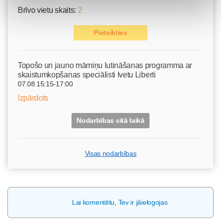
Brīvo vietu skaits:
2
Pieteikties
Topošo un jauno māmiņu lutināšanas programma ar
skaistumkopšanas speciālisti Ivetu Liberti
07.08 15:15-17:00
Izpārdots
Nodarbības citā laikā
Visas nodarbības
Lai komentētu, Tev ir jāielogojas