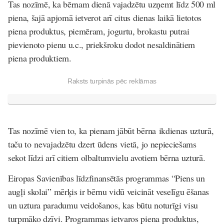
Tas nozīmē, ka bērnam dienā vajadzētu uzņemt līdz 500 ml
piena, šajā apjomā ietverot arī citus dienas laikā lietotos
piena produktus, piemēram, jogurtu, brokastu putrai
pievienoto pienu u.c., priekšroku dodot nesaldinātiem
piena produktiem.
Raksts turpinās pēc reklāmas
Tas nozīmē vien to, ka pienam jābūt bērna ikdienas uzturā,
taču to nevajadzētu dzert ūdens vietā, jo nepieciešams
sekot līdzi arī citiem olbaltumvielu avotiem bērna uzturā.
Eiropas Savienības līdzfinansētās programmas “Piens un
augļi skolai” mērķis ir bērnu vidū veicināt veselīgu ēšanas
un uztura paradumu veidošanos, kas būtu noturīgi visu
turpmāko dzīvi. Programmas ietvaros piena produktus,