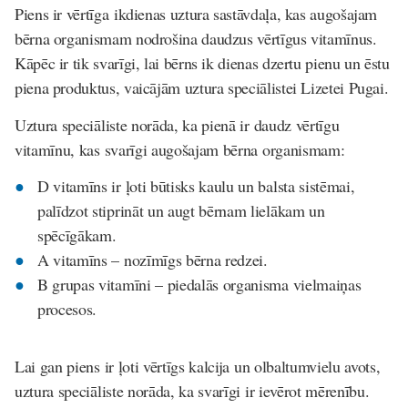
Piens ir vērtīga ikdienas uztura sastāvdaļa, kas augošajam
bērna organismam nodrošina daudzus vērtīgus vitamīnus.
Kāpēc ir tik svarīgi, lai bērns ik dienas dzertu pienu un ēstu
piena produktus, vaicājām uztura speciālistei Lizetei Pugai.
Uztura speciāliste norāda, ka pienā ir daudz vērtīgu
vitamīnu, kas svarīgi augošajam bērna organismam:
D vitamīns ir ļoti būtisks kaulu un balsta sistēmai,
palīdzot stiprināt un augt bērnam lielākam un
spēcīgākam.
A vitamīns – nozīmīgs bērna redzei.
B grupas vitamīni – piedalās organisma vielmaiņas
procesos.
Lai gan piens ir ļoti vērtīgs kalcija un olbaltumvielu avots,
uztura speciāliste norāda, ka svarīgi ir ievērot mērenību.