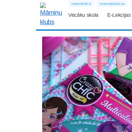
maminklub.lv
emmedeklubi.ee
Vecāku skola
E-Lekcijas