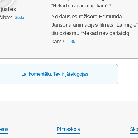
justies
Noklausies režisora Edmunda
šībā?
Skola
Jansona animācijas filmas “Laimīgie
tituldziesmu “Nekad nav garlaicīgi
kam?”!
Skola
Lai komentētu, Tev ir jāielogojas
ērns
Pirmsskola
Sko