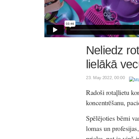
Neliedz ro
lielākā ve
23. May 2022, 00:00
Radoši rotaļlietu ko
koncentrēšanu, paci
Spēlējoties bērni va
lomas un profesijas
prieku, pat ja viņš 