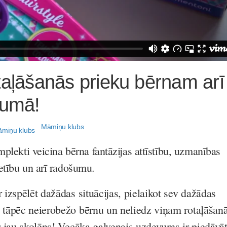
taļāšanās prieku bērnam arī
cumā!
Māmiņu klubs
mplekti veicina bērna fantāzijas attīstību, uzmanības
etību un arī radošumu.
r izspēlēt dažādas situācijas, pielaikot sev dažādas
, tāpēc neierobežo bērnu un neliedz viņam rotaļāšan
ir jau skolēns! Vecāka galvenais uzdevums ir piedāvāt