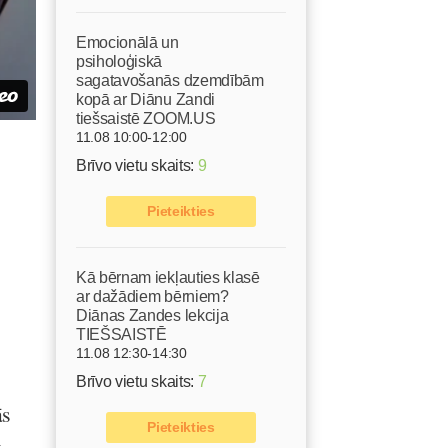
Emocionālā un
psiholoģiskā
sagatavošanās dzemdībām
kopā ar Diānu Zandi
tiešsaistē ZOOM.US
11.08 10:00-12:00
Brīvo vietu skaits:
9
Pieteikties
Kā bērnam iekļauties klasē
ar dažādiem bērniem?
Diānas Zandes lekcija
TIEŠSAISTĒ
11.08 12:30-14:30
Brīvo vietu skaits:
7
ās
Pieteikties
,