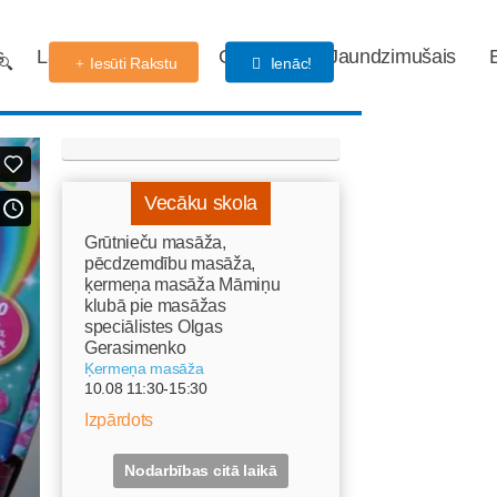
s
Labdarības fonds
Gaidības
Jaundzimušais
Iesūti Rakstu
Ienāc!
Vecāku skola
Grūtnieču masāža,
pēcdzemdību masāža,
ķermeņa masāža Māmiņu
klubā pie masāžas
speciālistes Olgas
Gerasimenko
Ķermeņa masāža
10.08 11:30-15:30
Izpārdots
Nodarbības citā laikā