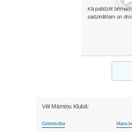
Kā palīdzēt bērnam 
sadzirdētam un dro
Vēl Māmiņu Klubā:
Grūtniecība
Mans b