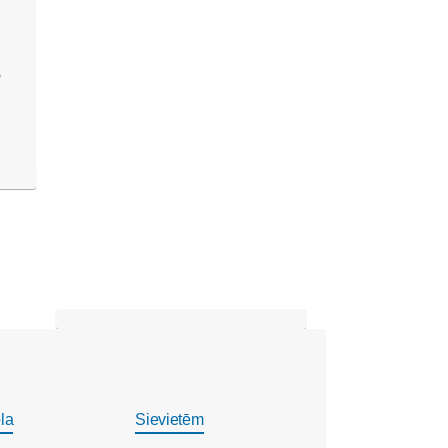
”
la
Sievietēm