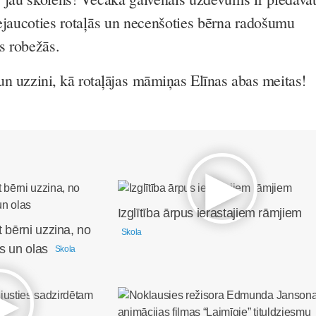
eiejaucoties rotaļās un necenšoties bērna radošumu
s robežās.
un uzzini, kā rotaļājas māmiņas Elīnas abas meitas!
Izglītība ārpus ierastajiem rāmjiem
t bērni uzzina, no
Skola
s un olas
Skola