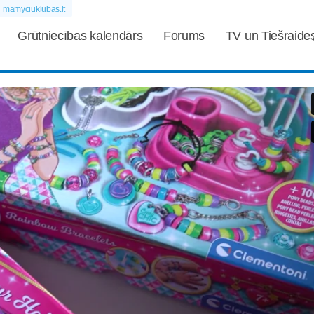
mamyciuklubas.lt
Grūtniecības kalendārs
Forums
TV un Tiešraide