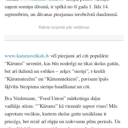
saņem somiņu dāvanā, ir spēkā no šī gada 1. līdz 14.
septembrim, un dāvanas pieejamas ierobežotā daudzumā.
Raksts turpinās pēc reklāmas
www.karumsveikals.lv
vēl pieejami arī citi populārie
“Kārums” suvenīri, kas būs noderīgi ne tikai skolas gaitās,
bet arī ikdienā un svētkos – zeķes “sieriņi”, t-krekli
“Kārumniecēm” un “Kārumniekiem”, pavisam īpašs
šķīvītis biezpiena sieriņu baudīšanai un citi.
Ilva Veidemane, “Food Union” mārketinga daļas
vadītāja
stāsta: “
”Kārums” kā vienmēr saprot visus! Mēs
saprotam vecākus, kuriem skolas gaitu uzsākšana ir
priecīgs, bet reizē arī rūpju un izdevumu pilns periods. Un