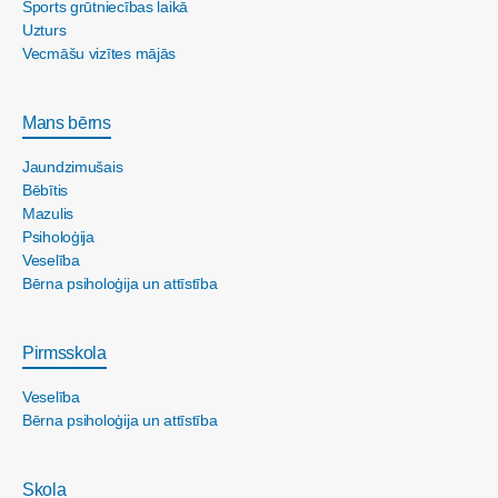
Sports grūtniecības laikā
Uzturs
Vecmāšu vizītes mājās
Mans bērns
Jaundzimušais
Bēbītis
Mazulis
Psiholoģija
Veselība
Bērna psiholoģija un attīstība
Pirmsskola
Veselība
Bērna psiholoģija un attīstība
Skola