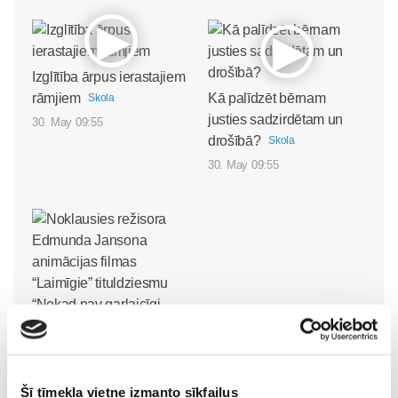
Izglītība ārpus ierastajiem
rāmjiem
Kā palīdzēt bērnam
Skola
justies sadzirdētam un
30. May 09:55
drošībā?
Skola
30. May 09:55
Noklausies režisora
Edmunda Jansona
Šī tīmekļa vietne izmanto sīkfailus
animācijas filmas