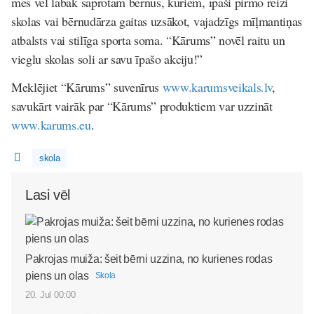
mēs vēl labāk saprotam bērnus, kuriem, īpaši pirmo reizi
skolas vai bērnudārza gaitas uzsākot, vajadzīgs mīļmantiņas
atbalsts vai stilīga sporta soma. “Kārums” novēl raitu un
vieglu skolas soli ar savu īpašo akciju!
”
Meklējiet “Kārums” suvenīrus
www.karumsveikals.lv
,
savukārt vairāk par “Kārums” produktiem var uzzināt
www.karums.eu
.
skola
Lasi vēl
Pakrojas muiža: šeit bērni uzzina, no kurienes rodas
piens un olas
Skola
20. Jul 00:00