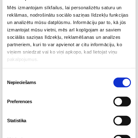
“Laimīgie” tituldziesmu
Mēs izmantojam sīkfailus, lai personalizētu saturu un
“Nekad nav garlaicīgi
reklāmas, nodrošinātu sociālo saziņas līdzekļu funkcijas
kam?”!
Skola
un analizētu mūsu datplūsmu. Informāciju par to, kā jūs
26. May 18:12
izmantojat mūsu vietni, mēs arī kopīgojam ar saviem
sociālās saziņas līdzekļu, reklamēšanas un analīzes
partneriem, kuri to var apvienot ar citu informāciju, ko
viņiem sniedzat vai ko viņi apkopo, kad lietojat viņu
pakalpojumus.
Piekrišanas
Nepieciešams
izvēle
Preferences
Vecāku skola
Topošo un jauno māmiņu lutināšanas programma ar
Statistika
skaistumkopšanas speciālisti Ivetu Liberti
07.08 15:15-17:00
Izpārdots