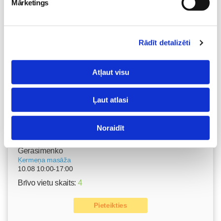
Mārketings
Nodarbības citā laikā
Rādīt detalizēti
Vaksācija topošajām un jaunajām māmiņām
07.08 16:30-17:00
Atļaut visu
Izpārdots
Nodarbības citā laikā
Ļaut atlasi
Noraidīt
Grūtnieču masāža, pēcdzemdību masāža, ķermeņa
masāža Māmiņu klubā pie masāžas speciālistes Olgas
Gerasimenko
Ķermeņa masāža
10.08 10:00-17:00
Brīvo vietu skaits:
4
Pieteikties