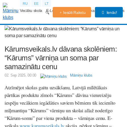
RU
EE
LT
Vecāku skola
E-Lekcijas
Grūtniecības kalendārs
Forums
Iesūti Rakstu
Ienāc!
Kārumsveikals.lv dāvana skolēniem:
“Kārums” vārniņa un soma par
samazinātu cenu
02. Sep 2025, 00:00
Māmiņu klubs
Atzīmējot skolas gaitu uzsākšanu,
Latvijā mīlētākais
pārtikas produktu zīmols “Kārums” dāvina vienreizēju
iespēju vecākiem iegādāties saviem bērniem tik iecienīto
mīļmantiņu “Kārums” vārniņu un skolai allaž noderīgo
“Kārum-somu” par viena produkta – vārniņas cenu. E-
veikala
www.karumsveikals.lv
akcija, pērkot vārniņu –