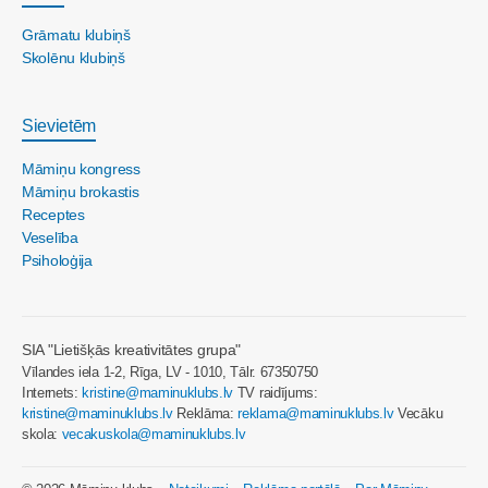
Grāmatu klubiņš
Skolēnu klubiņš
Sievietēm
Māmiņu kongress
Māmiņu brokastis
Receptes
Veselība
Psiholoģija
SIA "Lietišķās kreativitātes grupa"
Vīlandes iela 1-2, Rīga, LV - 1010, Tālr. 67350750
Internets:
kristine@maminuklubs.lv
TV raidījums:
kristine@maminuklubs.lv
Reklāma:
reklama@maminuklubs.lv
Vecāku
skola:
vecakuskola@maminuklubs.lv