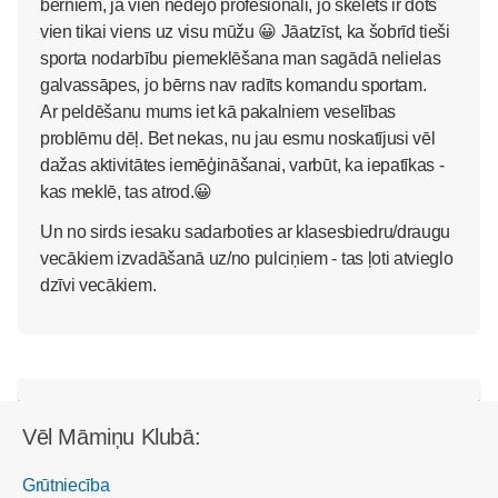
bērniem, ja vien nedejo profesionāli, jo skelets ir dots
vien tikai viens uz visu mūžu 😀 Jāatzīst, ka šobrīd tieši
sporta nodarbību piemeklēšana man sagādā nelielas
galvassāpes, jo bērns nav radīts komandu sportam.
Ar peldēšanu mums iet kā pakalniem veselības
problēmu dēļ. Bet nekas, nu jau esmu noskatījusi vēl
dažas aktivitātes iemēģināšanai, varbūt, ka iepatīkas -
kas meklē, tas atrod.😀
Un no sirds iesaku sadarboties ar klasesbiedru/draugu
vecākiem izvadāšanā uz/no pulciņiem - tas ļoti atvieglo
dzīvi vecākiem.
Vēl Māmiņu Klubā:
Grūtniecība