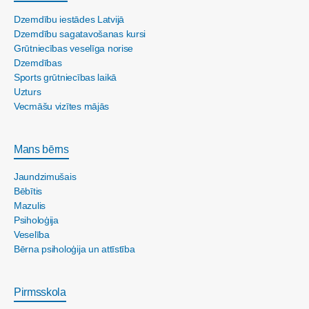
Dzemdību iestādes Latvijā
Dzemdību sagatavošanas kursi
Grūtniecības veselīga norise
Dzemdības
Sports grūtniecības laikā
Uzturs
Vecmāšu vizītes mājās
Mans bērns
Jaundzimušais
Bēbītis
Mazulis
Psiholoģija
Veselība
Bērna psiholoģija un attīstība
Pirmsskola