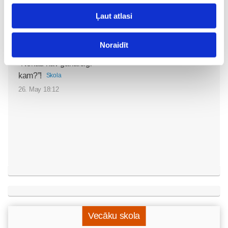
Noklausies režisora
Ļaut atlasi
Edmunda Jansona
animācijas filmas
Noraidīt
“Laimīgie” tituldziesmu
“Nekad nav garlaicīgi
kam?”!
Skola
26. May 18:12
Vecāku skola