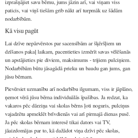
izprašņājiet savu bērnu, jums jāzin arī, vai viņam viss
paticis, vai viņš tiešām grib nākt arī turpmāk uz šādām
nodarbībām.
Kā visu pagūt
Lai dzīve nepārvērstos par sacensībām ar šķēršļiem un
dzīšanos pakaļ laikam, pacentieties izmērīt savas vēlēšanās
un apstājieties pie diviem, maksimums - trijiem pulciņiem.
Nodarbībām būtu jāsagādā prieku un baudu gan jums, gan
jūsu bērnam.
Pievērsiet uzmanību arī nodarbību ilgumam, viss ir jāplāno,
ņemot vērā jūsu bērna individuālās īpašības. Ja redzat, ka
vakaros pēc dārziņa vai skolas bērns ļoti noguris, pulciņus
vajadzētu apmeklēt brīvdienās vai arī pirmajā dienas pusē.
Ja pēc skolas bērnam interesē tikai dators vai TV,
jāaizdomājas par to, kā dažādot viņa dzīvi pēc skolas,