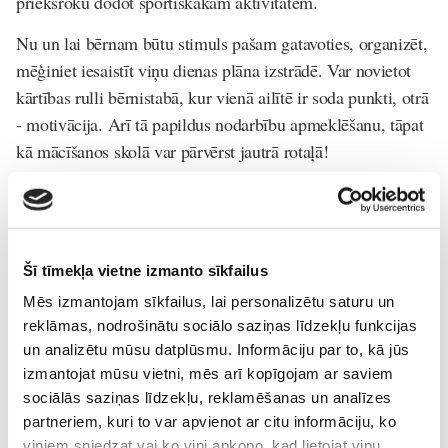
priekšroku dodot sportiskākām aktivitātēm.
Nu un lai bērnam būtu stimuls pašam gatavoties, organizēt,
mēģiniet iesaistīt viņu dienas plāna izstrādē. Var novietot
kārtības rulli bērnistabā, kur vienā ailītē ir soda punkti, otrā
- motivācija. Arī tā papildus nodarbību apmeklēšanu, tāpat
kā mācīšanos skolā var pārvērst jautrā rotaļā!
Māmiņu Klubs
Attīstām-mājās
Bērna-psiholoģija-un-attīstība
Šī tīmekļa vietne izmanto sīkfailus
Jauno-Māmiņu-Klubs
Pirmsskola
Pirmsskolnieku-klubiņš
Mēs izmantojam sīkfailus, lai personalizētu saturu un
Talantīgie-bērni
Uz-skolu
reklāmas, nodrošinātu sociālo saziņas līdzekļu funkcijas
un analizētu mūsu datplūsmu. Informāciju par to, kā jūs
Lasi vēl
izmantojat mūsu vietni, mēs arī kopīgojam ar saviem
sociālās saziņas līdzekļu, reklamēšanas un analīzes
partneriem, kuri to var apvienot ar citu informāciju, ko
viņiem sniedzat vai ko viņi apkopo, kad lietojat viņu