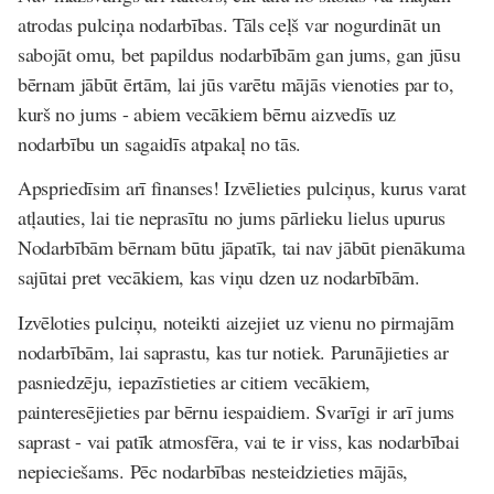
atrodas pulciņa nodarbības. Tāls ceļš var nogurdināt un
sabojāt omu, bet papildus nodarbībām gan jums, gan jūsu
bērnam jābūt ērtām, lai jūs varētu mājās vienoties par to,
kurš no jums - abiem vecākiem bērnu aizvedīs uz
nodarbību un sagaidīs atpakaļ no tās.
Apspriedīsim arī finanses! Izvēlieties pulciņus, kurus varat
atļauties, lai tie neprasītu no jums pārlieku lielus upurus
Nodarbībām bērnam būtu jāpatīk, tai nav jābūt pienākuma
sajūtai pret vecākiem, kas viņu dzen uz nodarbībām.
Izvēloties pulciņu, noteikti aizejiet uz vienu no pirmajām
nodarbībām, lai saprastu, kas tur notiek. Parunājieties ar
pasniedzēju, iepazīstieties ar citiem vecākiem,
painteresējieties par bērnu iespaidiem. Svarīgi ir arī jums
saprast - vai patīk atmosfēra, vai te ir viss, kas nodarbībai
nepieciešams. Pēc nodarbības nesteidzieties mājās,