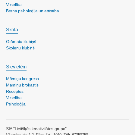
Veselība
Bērna psiholoģija un attīstība
Skola
Grāmatu klubiņš
Skolēnu klubiņš
Sievietēm
Māmiņu kongress
Māmiņu brokastis
Receptes
Veselība
Psiholoģija
SIA "Lietišķās kreativitātes grupa"
Vīlandes iela 1-2, Rīga, LV - 1010, Tālr. 67350750