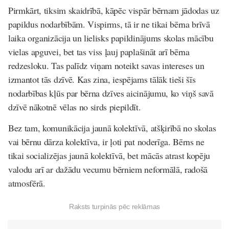
Pirmkārt, tiksim skaidrībā, kāpēc vispār bērnam jādodas uz
papildus nodarbībām. Vispirms, tā ir ne tikai bērna brīvā
laika organizācija un lielisks papildinājums skolas mācību
vielas apguvei, bet tas viss ļauj paplašināt arī bērna
redzesloku. Tas palīdz viņam noteikt savas intereses un
izmantot tās dzīvē. Kas zina, iespējams tālāk tieši šīs
nodarbības kļūs par bērna dzīves aicinājumu, ko viņš savā
dzīvē nākotnē vēlas no sirds piepildīt.
Bez tam, komunikācija jaunā kolektīvā, atšķirībā no skolas
vai bērnu dārza kolektīva, ir ļoti pat noderīga. Bērns ne
tikai socializējas jaunā kolektīvā, bet mācās atrast kopēju
valodu arī ar dažādu vecumu bērniem neformālā, radošā
atmosfērā.
Raksts turpinās pēc reklāmas