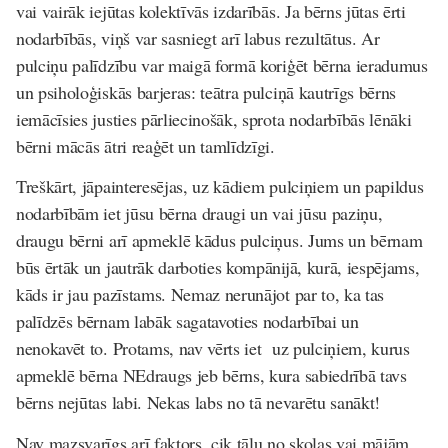
vai vairāk iejūtas kolektīvās izdarībās. Ja bērns jūtas ērti
nodarbībās, viņš var sasniegt arī labus rezultātus. Ar
pulciņu palīdzību var maigā formā koriģēt bērna ieradumus
un psiholoģiskās barjeras: teātra pulciņā kautrīgs bērns
iemācīsies justies pārliecinošāk, sprota nodarbībās lēnāki
bērni mācās ātri reaģēt un tamlīdzīgi.
Treškārt, jāpainteresējas, uz kādiem pulciņiem un papildus
nodarbībām iet jūsu bērna draugi un vai jūsu paziņu,
draugu bērni arī apmeklē kādus pulciņus. Jums un bērnam
būs ērtāk un jautrāk darboties kompānijā, kurā, iespējams,
kāds ir jau pazīstams. Nemaz nerunājot par to, ka tas
palīdzēs bērnam labāk sagatavoties nodarbībai un
nenokavēt to. Protams, nav vērts iet uz pulciņiem, kurus
apmeklē bērna NEdraugs jeb bērns, kura sabiedrībā tavs
bērns nejūtas labi. Nekas labs no tā nevarētu sanākt!
Nav mazsvarīgs arī faktors, cik tālu no skolas vai mājām