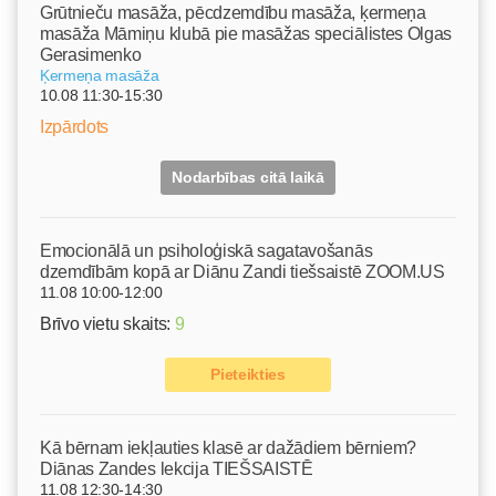
Grūtnieču masāža, pēcdzemdību masāža, ķermeņa
masāža Māmiņu klubā pie masāžas speciālistes Olgas
Gerasimenko
Ķermeņa masāža
10.08 11:30-15:30
Izpārdots
Nodarbības citā laikā
Emocionālā un psiholoģiskā sagatavošanās
dzemdībām kopā ar Diānu Zandi tiešsaistē ZOOM.US
11.08 10:00-12:00
Brīvo vietu skaits:
9
Pieteikties
Kā bērnam iekļauties klasē ar dažādiem bērniem?
Diānas Zandes lekcija TIEŠSAISTĒ
11.08 12:30-14:30