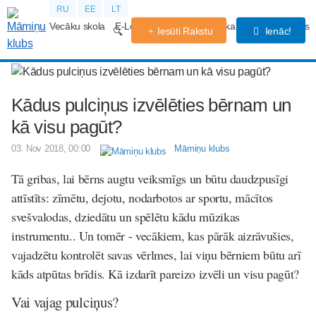
RU
EE
LT
Vecāku skola
E-Lekcijas
Grūtniecības kalendārs
Forums
Iesūti Rakstu
Ienāc!
Kādus pulciņus izvēlēties bērnam un
kā visu pagūt?
03. Nov 2018, 00:00
Māmiņu klubs
Tā gribas, lai bērns augtu veiksmīgs un būtu daudzpusīgi
attīstīts: zīmētu, dejotu, nodarbotos ar sportu, mācītos
svešvalodas, dziedātu un spēlētu kādu mūzikas
instrumentu.. Un tomēr - vecākiem, kas pārāk aizrāvušies,
vajadzētu kontrolēt savas vērlmes, lai viņu bērniem būtu arī
kāds atpūtas brīdis. Kā izdarīt pareizo izvēli un visu pagūt?
Vai vajag pulciņus?