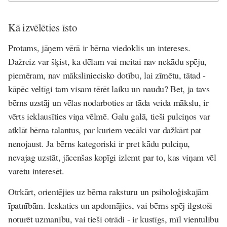
Kā izvēlēties īsto
Protams, jāņem vērā ir bērna viedoklis un intereses.
Dažreiz var šķist, ka dēlam vai meitai nav nekādu spēju,
piemēram, nav māksliniecisko dotību, lai zīmētu, tātad -
kāpēc veltīgi tam visam tērēt laiku un naudu? Bet, ja tavs
bērns uzstāj un vēlas nodarboties ar tāda veida mākslu, ir
vērts ieklausīties viņa vēlmē. Galu galā, tieši pulciņos var
atklāt bērna talantus, par kuriem vecāki var dažkārt pat
nenojaust. Ja bērns kategoriski ir pret kādu pulciņu,
nevajag uzstāt, jācenšas kopīgi izlemt par to, kas viņam vēl
varētu interesēt.
Otrkārt, orientējies uz bērna raksturu un psiholoģiskajām
īpatnībām. Ieskaties un apdomājies, vai bērns spēj ilgstoši
noturēt uzmanību, vai tieši otrādi - ir kustīgs, mīl vientulību