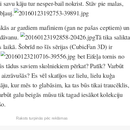
ti savu kāju tur nesper-bail nokrist. Stāv pie malas,
bļauj.
ākās ar gardiem mafiniem (gan ne pašas ceptiem) un
 dāvanu.
Tā tika salikt
 laikā. Šobrīd no šīs sērijas (CubicFan 3D) ir
,
bet Eifeļa tornis no
ūs tādus saviem skolniekiem pērkat? Patīk?
Varbūt
m aizrāvušās?
Es vēl skatījos uz lielu, lielu kuģa
ju, kur mēs to glabāsim, ka tas būs tikai traucēklis,
arbūt galu beigās mūsu tik tagad iesākot kolekciju
šo.
Raksts turpinās pēc reklāmas