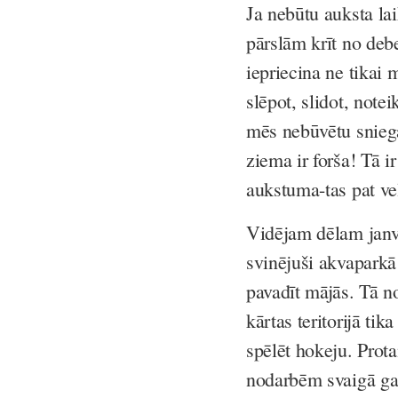
Ja nebūtu auksta lai
pārslām krīt no debe
iepriecina ne tikai
slēpot, slidot, note
mēs nebūvētu sniegav
ziema ir forša! Tā i
aukstuma-tas pat ve
Vidējam dēlam janvā
svinējuši akvaparkā 
pavadīt mājās. Tā no
kārtas teritorijā tik
spēlēt hokeju. Prota
nodarbēm svaigā gai