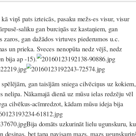
 kā viņš pats izteicās, pasaku mežs-es visur, visur
ārpusē-saliku gan burciņās uz kastaņiem, gan
s zaros, gan dažādos virtuves piederumos u.c.
as un prieka. Sveces nenopūta nedz vējš, nedz
n bija ap -15).
spēlējām, gan taisījām sniega cilvēciņus uz kokiem,
gs nelipa. Nākamajā dienā uz mūsu ielas redzēju vēl
ega cilvēkus-acīmredzot, kādam mūsu ideja bija
Bija domāts uzkurināt lielu ugunskuru, ku
n desiņas, bet tapa pavisam mazs, mazs ugunskuriņ