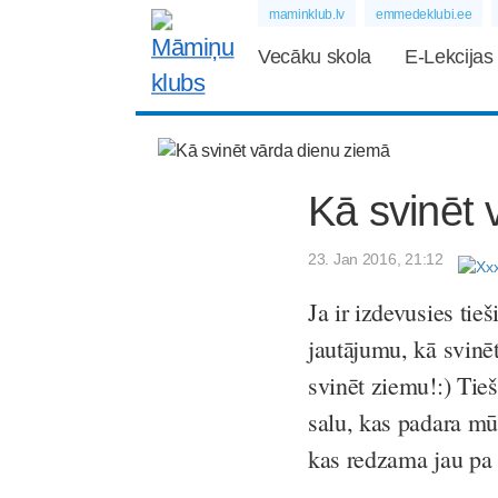
maminklub.lv
emmedeklubi.ee
Vecāku skola
E-Lekcijas
Kā svinēt 
23. Jan 2016, 21:12
Ja ir izdevusies tieš
jautājumu, kā svinē
svinēt ziemu!:) Tieš
salu, kas padara mū
kas redzama jau pa g