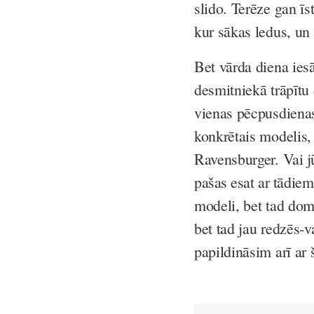
slido. Terēze gan īs
kur sākas ledus, un 
Bet vārda diena ies
desmitniekā trāpītu
vienas pēcpusdienas
konkrētais modelis
Ravensburger.
Vai j
pašas esat ar tādie
modeli, bet tad domā
bet tad jau redzēs-v
papildināsim arī ar 