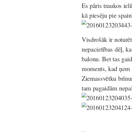
Es pāris traukos iel
kā piesēju pie spainīš
Visdrošāk ir noturē
nepacietības dēļ, k
balonu. Bet tas gai
moments, kad ņem l
Ziemassvētku brīnum
tam pagaidām nepal