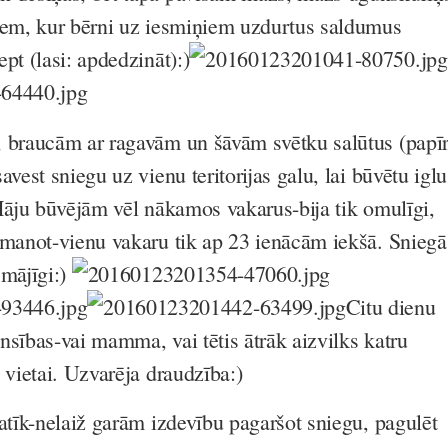
iem, kur bērni uz iesmiņiem uzdurtus saldumus
pt (lasi: apdedzināt):)
 braucām ar ragavām un šāvām svētku salūtus (papī
avest sniegu uz vienu teritorijas galu, lai būvētu iglu
Māju būvējām vēl nākamos vakarus-bija tik omulīgi,
emanot-vienu vakaru tik ap 23 ienācām iekšā. Sniegā
n mājīgi:)
Citu dienu
nsības-vai mamma, vai tētis ātrāk aizvilks katru
 vietai. Uzvarēja draudzība:)
patīk-nelaiž garām izdevību pagaršot sniegu, pagulēt