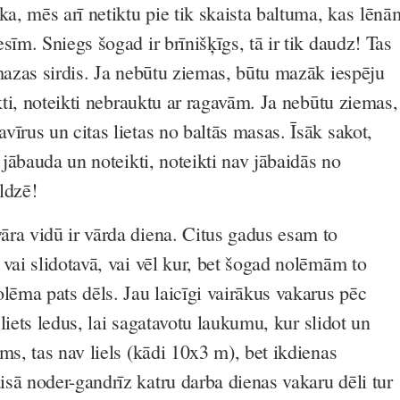
ka, mēs arī netiktu pie tik skaista baltuma, kas
lēnā
sīm. Sniegs šogad ir brīnišķīgs, tā ir tik daudz! Tas
 mazas sirdis. Ja nebūtu ziemas, būtu mazāk iespēju
ikti, noteikti nebrauktu ar ragavām. Ja nebūtu ziemas,
īrus un citas lietas no baltās masas. Īsāk sakot,
r jābauda un noteikti, noteikti nav jābaidās no
ldzē!
ra vidū ir vārda diena. Citus gadus esam to
vai slidotavā, vai vēl kur, bet šogad nolēmām to
lēma pats dēls. Jau laicīgi vairākus vakarus pēc
a liets ledus, lai sagatavotu laukumu, kur slidot un
ms, tas nav liels (kādi 10x3 m), bet ikdienas
sā noder-gandrīz katru darba dienas vakaru dēli tur