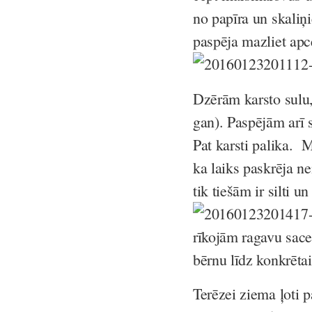
no papīra un skaliņ
paspēja mazliet apce
Dzērām karsto sulu,
gan). Paspējām arī s
Pat karsti palika. 
ka laiks paskrēja n
tik tiešām ir silti u
rīkojām ragavu sace
bērnu līdz konkrētai
Terēzei ziema ļoti 