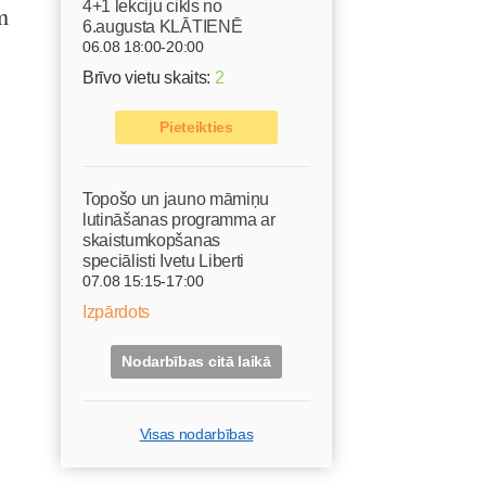
4+1 lekciju cikls no
m
6.augusta KLĀTIENĒ
06.08 18:00-20:00
Brīvo vietu skaits:
2
Pieteikties
Topošo un jauno māmiņu
lutināšanas programma ar
skaistumkopšanas
speciālisti Ivetu Liberti
07.08 15:15-17:00
Izpārdots
Nodarbības citā laikā
Visas nodarbības