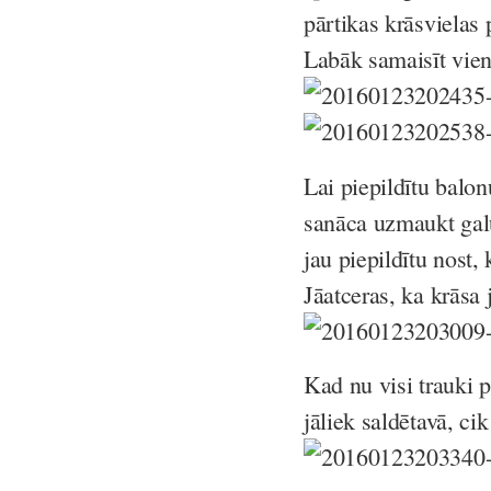
pārtikas krāsvielas
Labāk samaisīt vi
Lai piepildītu balon
sanāca uzmaukt galu
jau piepildītu nost,
Jāatceras, ka krāsa 
Kad nu visi trauki p
jāliek saldētavā, c