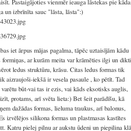
isīt. Pastaigājoties vienmēr ieauga lāstekas pie kāda
 un izbrīnīta sauc "lāsta, lāsta":)
as iet ārpus mājas pagalma, tāpēc uztaisījām kādu
 formiņas, ar kurām meita var krāmēties ilgi un dikti
vērot ledus struktūru, krāsu. Citas ledus formas tik
ik aizraujoši-iekšā ir vesela pasaule , ko pētīt. Tad
arētu būt-vai tas ir ezis, vai kāds eksotisks auglis,
izīt, protams, arī svēta lieta:)
Bet šeit parādīšu, kā
ņem dažādas formas, lieluma traukus, arī balonus,
Es izvēlējos silikona formas un plastmasas kastītes
tt. Katru pielej pilnu ar aukstu ūdeni un piepilina klā