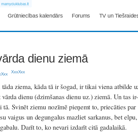
mamyciuklubas.lt
Grūtniecības kalendārs
Forums
TV un Tiešraide
vārda dienu ziemā
XxxXxx
i tāda ziema, kāda tā ir šogad, ir tikai viena atbilde u
t vārda dienu (dzimšanas dienu uz.) ziemā. Un tas ir-
i tā. Svinēt ziemu nozīmē pieņemt to, priecāties par
su vaigus un degungalus mazliet sarkanus, bet elpu,
abalu. Darīt to, ko nevari izdarīt citā gadalaikā.