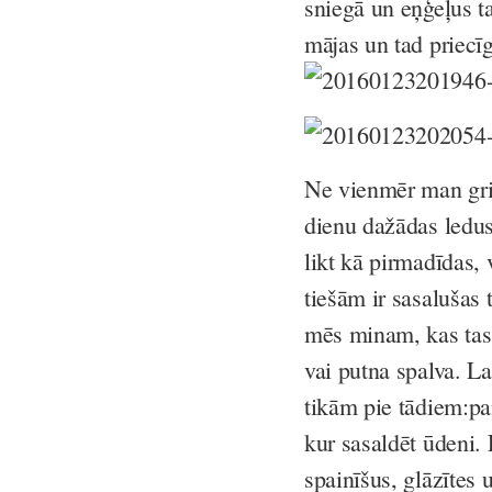
sniegā un eņģeļus ta
mājas un tad priecīga
Ne vienmēr man grib
dienu dažādas ledus
likt kā pirmadīdas, 
tiešām ir sasalušas t
mēs minam, kas tas v
vai putna spalva.
La
tikām pie tādiem:pa
kur sasaldēt ūdeni. 
spainīšus, glāzītes u