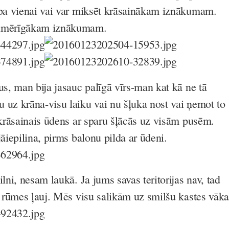
 pa vienai vai var miksēt krāsainākam iznākumam.
enmērīgākam iznākumam.
us, man bija jasauc palīgā vīrs-man kat kā ne tā
 uz krāna-visu laiku vai nu šļuka nost vai ņemot to
 krāsainais ūdens ar sparu šļācās uz visām pusēm.
jāiepilina, pirms balonu pilda ar ūdeni.
ilni, nesam laukā. Ja jums savas teritorijas nav, tad
ik rūmes ļauj. Mēs visu salikām uz smilšu kastes vāka