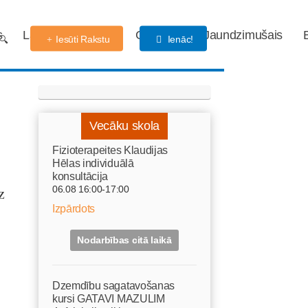
s
Labdarības fonds
Gaidības
Jaundzimušais
Iesūti Rakstu
Ienāc!
Vecāku skola
Fizioterapeites Klaudijas
Hēlas individuālā
konsultācija
z
06.08 16:00-17:00
Izpārdots
Nodarbības citā laikā
Dzemdību sagatavošanas
kursi GATAVI MAZULIM