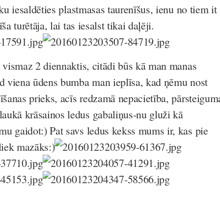
iku iesaldēties plastmasas taurenīšus, ienu no tiem it
a turētāja, lai tas iesalst tikai daļēji.
t vismaz 2 diennaktis, citādi būs kā man manas
ad viena ūdens bumba man ieplīsa, kad ņēmu nost
dīšanas prieks, acīs redzamā nepacietība, pārsteigum
aukā krāsainos ledus gabaliņus-nu gluži kā
u gaidot:) Pat savs ledus kekss mums ir, kas pie
iek mazāks:)