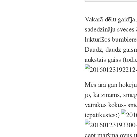
Vakarā dēlu gaidīja,
sadedzināju sveces 
lukturīšos bumbiere
Daudz, daudz gaism
aukstais gaiss (todie
Mēs ārā gan hokeju 
jo, kā zināms, snie
vairākus kokus- sni
iepatikusies:)
cept maršmalovus u