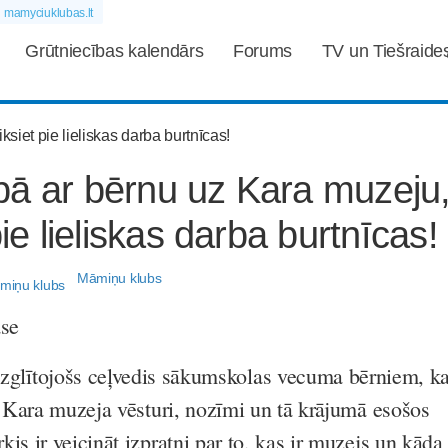
mamyciuklubas.lt
Grūtniecības kalendārs
Forums
TV un Tiešraide
pā ar bērnu uz Kara muzeju
pie lieliskas darba burtnīcas!
Māmiņu klubs
ase
 izglītojošs ceļvedis sākumskolas vecuma bērniem, k
as Kara muzeja vēsturi, nozīmi un tā krājumā esošos
is ir veicināt izpratni par to, kas ir muzejs un kāda