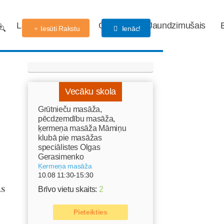
s
Labdarības fonds
Gaidības
Jaundzimušais
Iesūti Rakstu
Ienāc!
,
Vecāku skola
Grūtnieču masāža,
pēcdzemdību masāža,
ķermeņa masāža Māmiņu
klubā pie masāžas
speciālistes Olgas
Gerasimenko
Ķermeņa masāža
10.08 11:30-15:30
as
Brīvo vietu skaits:
2
Pieteikties