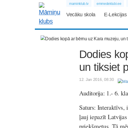
maminklub.lv
emmedeklubi.ee
Vecāku skola
E-Lekcijas
Dodies ko
un tiksiet 
12. Jan 2016, 08:30
Auditorija:
1.- 6. kl
Saturs:
Interaktīvs,
ļauj iepazīt Latvij
priekšmetus. Tā mērķ