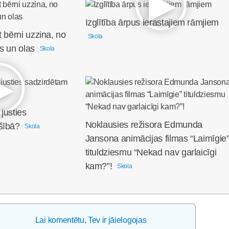
Izglītība ārpus ierastajiem rāmjiem
t bērni uzzina, no
Skola
s un olas
Skola
justies
Noklausies režisora Edmunda
šībā?
Skola
Jansona animācijas filmas “Laimīgie
tituldziesmu “Nekad nav garlaicīgi
kam?”!
Skola
Lai komentētu, Tev ir jāielogojas