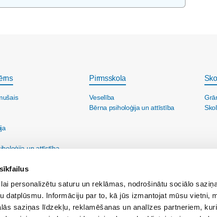
ērns
Pirmsskola
Sko
mušais
Veselība
Grā
Bērna psiholoģija un attīstība
Skol
ija
holoģija un attīstība
sīkfailus
lai personalizētu saturu un reklāmas, nodrošinātu sociālo saziņa
u datplūsmu. Informāciju par to, kā jūs izmantojat mūsu vietni, 
ās saziņas līdzekļu, reklamēšanas un analīzes partneriem, kuri