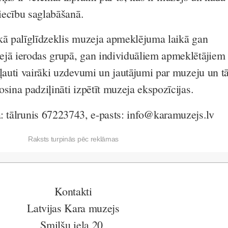
liecību saglabāšanā.
kā palīglīdzeklis muzeja apmeklējuma laikā gan
ejā ierodas grupā, gan individuāliem apmeklētājiem
kļauti vairāki uzdevumi un jautājumi par muzeju un t
sina padziļināti izpētīt muzeja ekspozīcijas.
:
tālrunis 67223743, e-pasts: info@karamuzejs.lv
Raksts turpinās pēc reklāmas
Kontakti
Latvijas Kara muzejs
Smilšu iela 20