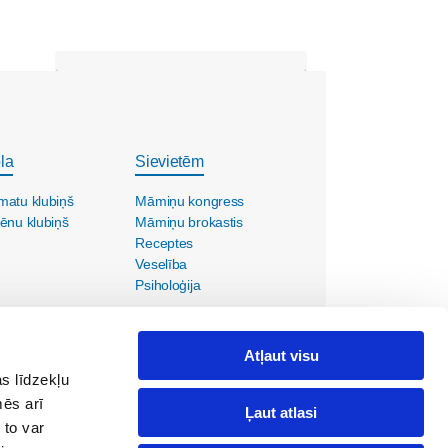
la
Sievietēm
matu klubiņš
Māmiņu kongress
ēnu klubiņš
Māmiņu brokastis
Receptes
Veselība
Psiholoģija
Atļaut visu
s līdzekļu
mēs arī
Ļaut atlasi
 to var