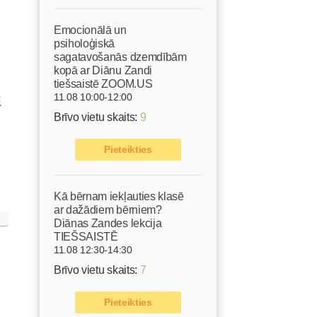
Emocionālā un
psiholoģiskā
sagatavošanās dzemdībām
kopā ar Diānu Zandi
tiešsaistē ZOOM.US
ā
11.08 10:00-12:00
Brīvo vietu skaits:
9
Pieteikties
Kā bērnam iekļauties klasē
ar dažādiem bērniem?
Diānas Zandes lekcija
TIEŠSAISTĒ
11.08 12:30-14:30
Brīvo vietu skaits:
7
Pieteikties