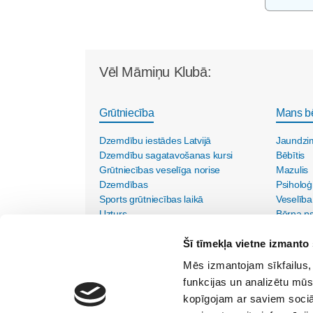
Vēl Māmiņu Klubā:
Grūtniecība
Mans b
Dzemdību iestādes Latvijā
Jaundzi
Dzemdību sagatavošanas kursi
Bēbītis
Grūtniecības veselīga norise
Mazulis
Dzemdības
Psiholoģ
Sports grūtniecības laikā
Veselība
Uzturs
Bērna psi
Vecmāšu vizītes mājās
Šī tīmekļa vietne izmanto 
Mēs izmantojam sīkfailus, 
funkcijas un analizētu mūs
kopīgojam ar saviem sociāl