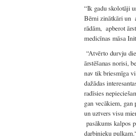
“Ik gadu skolotāji u
Bērni zinātkāri un 
rādām, apberot ārs
medicīnas māsa Init
“Atvērto durvju die
ārstēšanas norisi, b
nav tik briesmīga vi
dažādas interesanta
radīsies nepiecieša
gan vecākiem, gan p
un uztvers visu mie
pasākums kalpos pa
darbinieku pulkam.