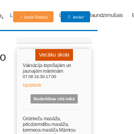
s
Labdarības fonds
Gaidības
Jaundzimušais
Iesūti Rakstu
Ienāc!
to
Vecāku skola
Vaksācija topošajām un
jaunajām māmiņām
07.08 16:30-17:00
Izpārdots
Nodarbības citā laikā
Grūtnieču masāža,
pēcdzemdību masāža,
ķermeņa masāža Māmiņu