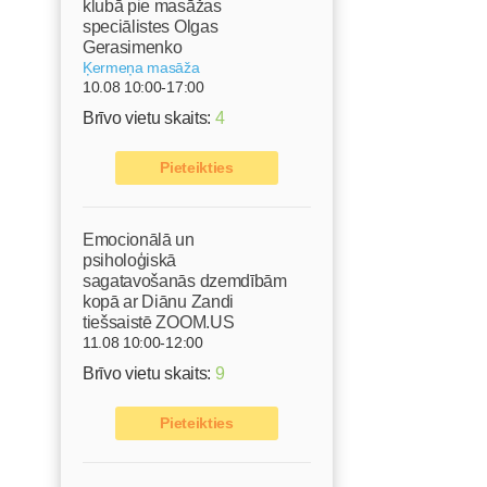
klubā pie masāžas
speciālistes Olgas
Gerasimenko
Ķermeņa masāža
10.08 10:00-17:00
Brīvo vietu skaits:
4
Pieteikties
Emocionālā un
psiholoģiskā
sagatavošanās dzemdībām
kopā ar Diānu Zandi
tiešsaistē ZOOM.US
11.08 10:00-12:00
s
Brīvo vietu skaits:
9
Pieteikties