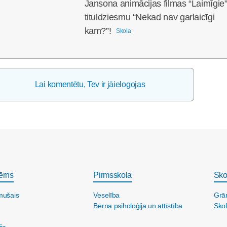
Jansona animācijas filmas “Laimīgie
tituldziesmu “Nekad nav garlaicīgi
kam?”!
Skola
Lai komentētu, Tev ir jāielogojas
ērns
Pirmsskola
Sko
mušais
Veselība
Grā
Bērna psiholoģija un attīstība
Skol