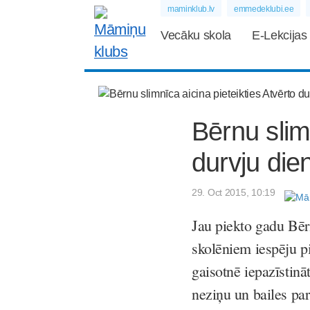
maminklub.lv
emmedeklubi.ee
Vecāku skola
E-Lekcijas
Bērnu slim
durvju di
29. Oct 2015, 10:19
Jau piekto gadu Bērn
skolēniem iespēju pi
gaisotnē iepazīstinā
neziņu un bailes par