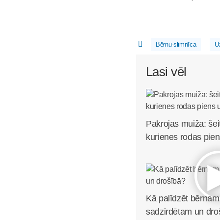
Bērnu-slimnīca
U
Lasi vēl
Pakrojas muiža: šei
kurienes rodas pien
Kā palīdzēt bērnam 
sadzirdētam un dro