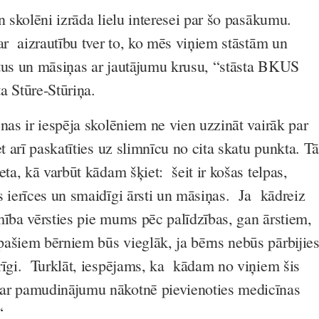
n skolēni izrāda lielu interesei par šo pasākumu.
ar aizrautību tver to, ko mēs viņiem stāstām un
tus un māsiņas ar jautājumu krusu, “stāsta BKUS
a Stūre-Stūriņa.
nas ir iespēja skolēniem ne vien uzzināt vairāk par
et arī paskatīties uz slimnīcu no cita skatu punkta. Tā
eta, kā varbūt kādam šķiet: šeit ir košas telpas,
s ierīces un smaidīgi ārsti un māsiņas. Ja kādreiz
mība vērsties pie mums pēc palīdzības, gan ārstiem,
ašiem bērniem būs vieglāk, ja bērns nebūs pārbijie
rīgi. Turklāt, iespējams, ka kādam no viņiem šis
r pamudinājumu nākotnē pievienoties medicīnas
“