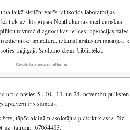
ma laikā skolēni varēs ielūkoties laboratorijas
 kā tiek uzlikts ģipsis Neatliekamās medicīniskās
plūkot tuvumā diagnostikas ierīces, operācijas zāles
medicīnisko aparatūru, iztaujāt ārstus un māsiņas, k
soties mājīgajā Saulaino dienu bibliotēkā.
Raksts turpinās pēc reklāmas
s norisināsies 5., 10., 11. un 24. novembrī pulksten
s aptuveni trīs stundas.
bežots, tāpēc aicinām skolotājus pieteikt klases līdz
t uz tālruni: 67064483.