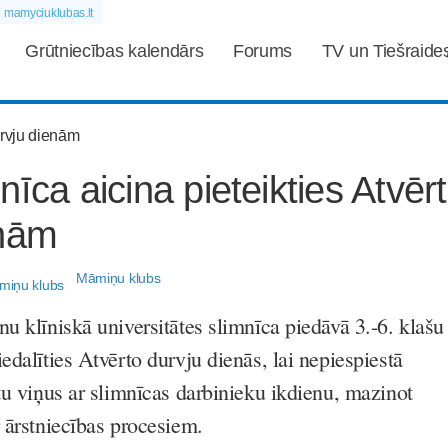
mamyciuklubas.lt
Grūtniecības kalendārs
Forums
TV un Tiešraide
nīca aicina pieteikties Atvēr
enām
Māmiņu klubs
u klīniskā universitātes slimnīca piedāvā 3.-6. klašu
edalīties Atvērto durvju dienās, lai nepiespiestā
tu viņus ar slimnīcas darbinieku ikdienu, mazinot
 ārstniecības procesiem.