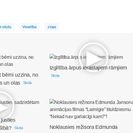
z-skolu
Veselība
ziņas
Izglītība ārpus ierastajiem rāmjiem
t bērni uzzina, no
Skola
s un olas
Skola
justies
Noklausies režisora Edmunda
šībā?
Skola