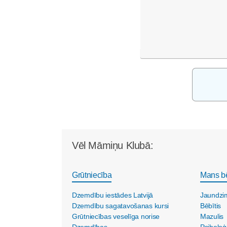
Vēl Māmiņu Klubā:
Grūtniecība
Mans b
Dzemdību iestādes Latvijā
Jaundzi
Dzemdību sagatavošanas kursi
Bēbītis
Grūtniecības veselīga norise
Mazulis