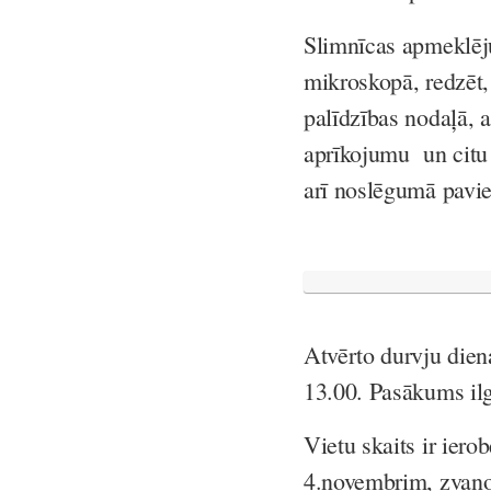
Slimnīcas apmeklēju
mikroskopā, redzēt,
palīdzības nodaļā, a
aprīkojumu un citu 
arī noslēgumā pavie
Atvērto durvju diena
13.00. Pasākums ilg
Vietu skaits ir iero
4.novembrim, zvano