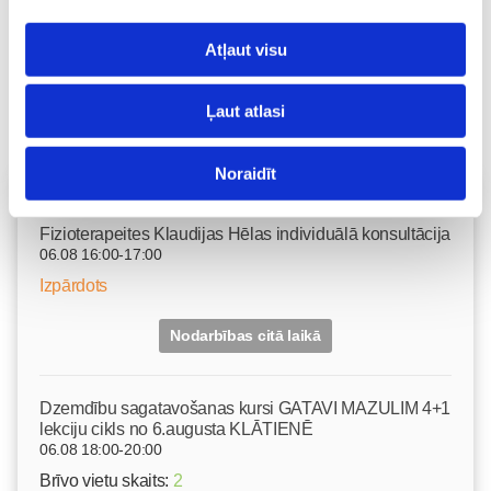
Atļaut visu
Ļaut atlasi
Noraidīt
Vecāku skola
Fizioterapeites Klaudijas Hēlas individuālā konsultācija
06.08 16:00-17:00
Izpārdots
Nodarbības citā laikā
Dzemdību sagatavošanas kursi GATAVI MAZULIM 4+1
lekciju cikls no 6.augusta KLĀTIENĒ
06.08 18:00-20:00
Brīvo vietu skaits:
2