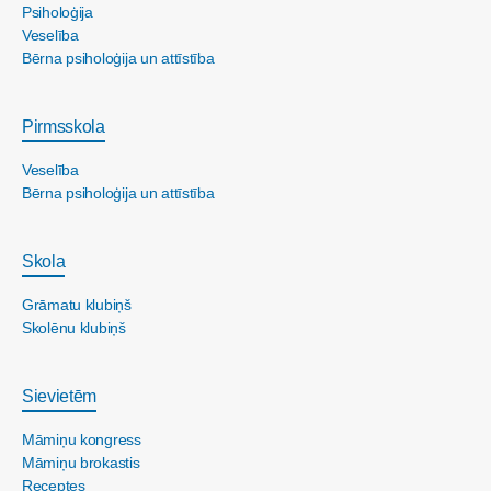
Psiholoģija
Veselība
Bērna psiholoģija un attīstība
Pirmsskola
Veselība
Bērna psiholoģija un attīstība
Skola
Grāmatu klubiņš
Skolēnu klubiņš
Sievietēm
Māmiņu kongress
Māmiņu brokastis
Receptes