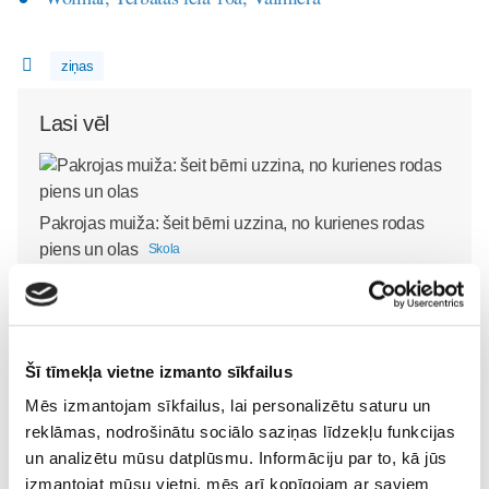
ziņas
Lasi vēl
Pakrojas muiža: šeit bērni uzzina, no kurienes rodas
piens un olas
Skola
20. Jul 00:00
Šī tīmekļa vietne izmanto sīkfailus
Izglītība ārpus ierastajiem
Mēs izmantojam sīkfailus, lai personalizētu saturu un
rāmjiem
Kā palīdzēt bērnam
Skola
reklāmas, nodrošinātu sociālo saziņas līdzekļu funkcijas
justies sadzirdētam un
un analizētu mūsu datplūsmu. Informāciju par to, kā jūs
30. May 09:55
drošībā?
Skola
izmantojat mūsu vietni, mēs arī kopīgojam ar saviem