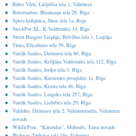
Rātes Vārti, Lāčplēša iela 1, Valmiera
Rosemarine, Blaumaņa iela 28, Rīga
Spura kafejnīca, Jūras iela 1a, Roja
StockPot XL, K.Valdemāra 34, Rīga
Street Burgers Liepāja, Brīvības iela 1, Liepāja
Tinto, Elizabetes iela 59, Rīga
Vairāk Saules, Dzirnavu iela 60, Rīga
Vairāk Saules, Krišjāņa Valdemāra iela 112, Rīga
Vairāk Saules, Ieriķu iela 3, Rīga
Vairāk Saules, Kurzemes prospekts 1a, Rīga
Vairāk Saules, Krasta iela 46, Rīga
Vairāk Saules, Latgales iela 257, Rīga
Vairāk Saules, Lielirbes iela 29, Rīga
Valdeko, Dzirnavu iela 2, Valmiermuiža, Valmieras
novads
Wild'n'Free, “Kārandas”, Melnsils, Talsu novads
Wolmar, Tērbatas iela 16a, Valmiera