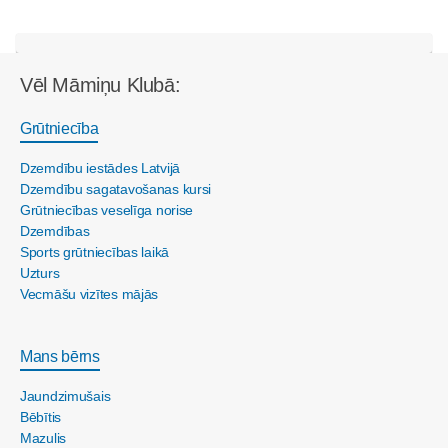
Vēl Māmiņu Klubā:
Grūtniecība
Dzemdību iestādes Latvijā
Dzemdību sagatavošanas kursi
Grūtniecības veselīga norise
Dzemdības
Sports grūtniecības laikā
Uzturs
Vecmāšu vizītes mājās
Mans bērns
Jaundzimušais
Bēbītis
Mazulis