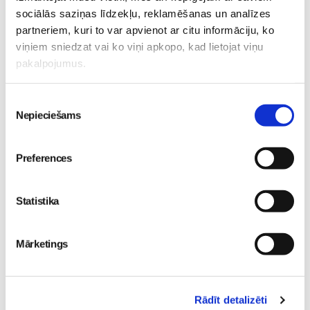
sociālās saziņas līdzekļu, reklamēšanas un analīzes
30. May 09:55
partneriem, kuri to var apvienot ar citu informāciju, ko
viņiem sniedzat vai ko viņi apkopo, kad lietojat viņu
pakalpojumus.
Piekrišanas
Nepieciešams
izvēle
Preferences
Noklausies režisora
Edmunda Jansona
animācijas filmas
Statistika
“Laimīgie” tituldziesmu
“Nekad nav garlaicīgi
kam?”!
Skola
Mārketings
26. May 18:12
Rādīt detalizēti