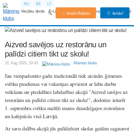
RU
EE
LT
Vecāku skola
E-Lekcijas
Grūtniecības kalendārs
Forums
Iesūti Rakstu
Ienāc!
Aizved savējos uz restorānu un
palīdzi citiem tikt uz skolu!
31. Aug 2025, 19:43
Māmiņu klubs
Jau vienpadsmito gadu tradicionāli tiek aicināts ģimenes
svētku pusdienas vai vakariņas apvienot ar labu darbu
veikšanu un piedalīties labdarības akcijā "Aizved savējos uz
restorānu un palīdzi citiem tikt uz skolu!", dodoties ieturēt
1. septembra svētku maltīti mums draudzīgajos restorānos
un kafejnīcās visā Latvijā.
Ar savu dalību akcijā jūs palīdzēsiet skolas gaitām sagatavot