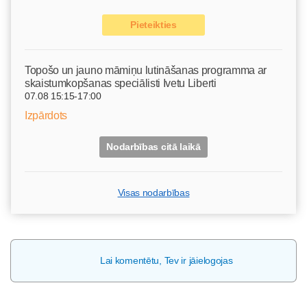
Pieteikties
Topošo un jauno māmiņu lutināšanas programma ar
skaistumkopšanas speciālisti Ivetu Liberti
07.08 15:15-17:00
Izpārdots
Nodarbības citā laikā
Visas nodarbības
Lai komentētu, Tev ir jāielogojas