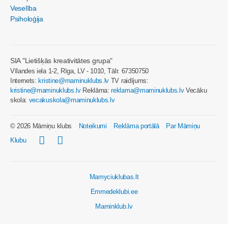
Veselība
Psiholoģija
SIA "Lietišķās kreativitātes grupa"
Vīlandes iela 1-2, Rīga, LV - 1010, Tālr. 67350750
Internets:
kristine@maminuklubs.lv
TV raidījums:
kristine@maminuklubs.lv
Reklāma:
reklama@maminuklubs.lv
Vecāku
skola:
vecakuskola@maminuklubs.lv
© 2026 Māmiņu klubs
Noteikumi
Reklāma portālā
Par Māmiņu
Klubu
Mamyciuklubas.lt
Emmedeklubi.ee
Maminklub.lv