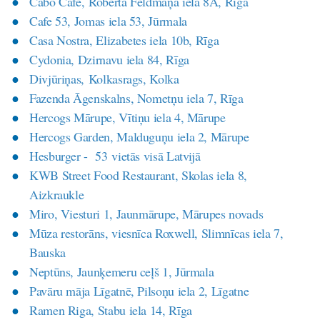
Cabo Cafe, Roberta Feldmaņa iela 8A, Rīga
Cafe 53, Jomas iela 53, Jūrmala
Casa Nostra, Elizabetes iela 10b, Rīga
Cydonia, Dzirnavu iela 84, Rīga
Divjūriņas, Kolkasrags, Kolka
Fazenda Āgenskalns, Nometņu iela 7, Rīga
Hercogs Mārupe, Vītiņu iela 4, Mārupe
Hercogs Garden, Malduguņu iela 2, Mārupe
Hesburger - 53 vietās visā Latvijā
KWB Street Food Restaurant, Skolas iela 8,
Aizkraukle
Miro, Viesturi 1, Jaunmārupe, Mārupes novads
Mūza restorāns, viesnīca Roxwell, Slimnīcas iela 7,
Bauska
Neptūns, Jaunķemeru ceļš 1, Jūrmala
Pavāru māja Līgatnē, Pilsoņu iela 2, Līgatne
Ramen Riga, Stabu iela 14, Rīga