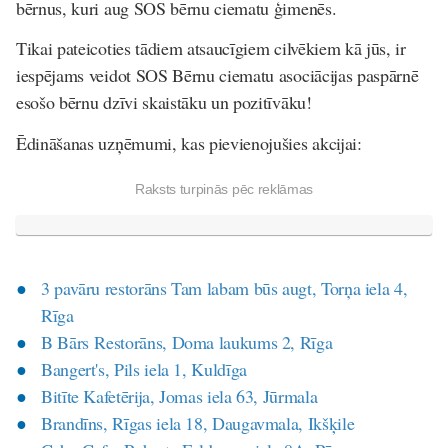
bērnus, kuri aug SOS bērnu ciematu ģimenēs.
Tikai pateicoties tādiem atsaucīgiem cilvēkiem kā jūs, ir
iespējams veidot SOS Bērnu ciematu asociācijas paspārnē
esošo bērnu dzīvi skaistāku un pozitīvāku!
Ēdināšanas uzņēmumi, kas pievienojušies akcijai:
Raksts turpinās pēc reklāmas
3 pavāru restorāns Tam labam būs augt, Torņa iela 4,
Rīga
B Bārs Restorāns, Doma laukums 2, Rīga
Bangert's, Pils iela 1, Kuldīga
Bitīte Kafetērija, Jomas iela 63, Jūrmala
Brandīns, Rīgas iela 18, Daugavmala, Ikšķile