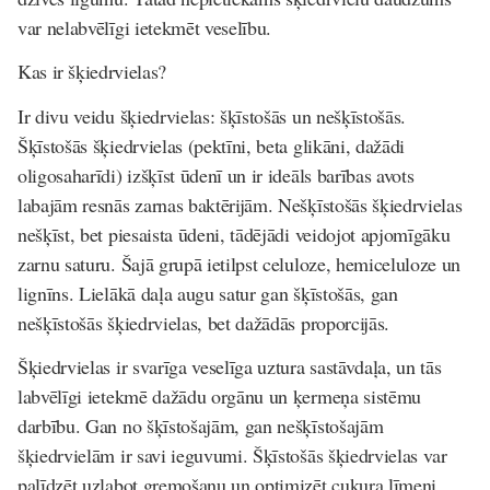
var nelabvēlīgi ietekmēt veselību.
Kas ir šķiedrvielas?
Ir divu veidu šķiedrvielas: šķīstošās un nešķīstošās.
Šķīstošās šķiedrvielas (pektīni, beta glikāni, dažādi
oligosaharīdi) izšķīst ūdenī un ir ideāls barības avots
labajām resnās zarnas baktērijām. Nešķīstošās šķiedrvielas
nešķīst, bet piesaista ūdeni, tādējādi veidojot apjomīgāku
zarnu saturu. Šajā grupā ietilpst celuloze, hemiceluloze un
lignīns. Lielākā daļa augu satur gan šķīstošās, gan
nešķīstošās šķiedrvielas, bet dažādās proporcijās.
Šķiedrvielas ir svarīga veselīga uztura sastāvdaļa, un tās
labvēlīgi ietekmē dažādu orgānu un ķermeņa sistēmu
darbību. Gan no šķīstošajām, gan nešķīstošajām
šķiedrvielām ir savi ieguvumi. Šķīstošās šķiedrvielas var
palīdzēt uzlabot gremošanu un optimizēt cukura līmeni