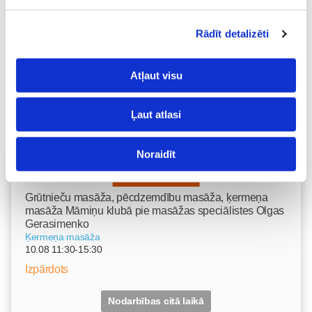
Rādīt detalizēti
Atļaut visu
Ļaut atlasi
Noraidīt
Vecāku skola
Grūtnieču masāža, pēcdzemdību masāža, ķermeņa
masāža Māmiņu klubā pie masāžas speciālistes Olgas
Gerasimenko
Ķermeņa masāža
10.08 11:30-15:30
Izpārdots
Nodarbības citā laikā