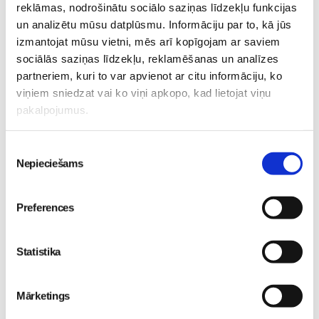
reklāmas, nodrošinātu sociālo saziņas līdzekļu funkcijas
un analizētu mūsu datplūsmu. Informāciju par to, kā jūs
5 svarīgi soļi, lai bērns
izmantojat mūsu vietni, mēs arī kopīgojam ar saviem
skolā atgrieztos vesels un
sociālās saziņas līdzekļu, reklamēšanas un analīzes
gatavs mācībām
No 16. oktobra atvērsies
Sievietēm
partneriem, kuri to var apvienot ar citu informāciju, ko
durvis uz divām
06. Aug 10:24
viņiem sniedzat vai ko viņi apkopo, kad lietojat viņu
pasaulēm: publicēts
pakalpojumus.
filmas “Kristofers un divu
pasauļu atslēga” treileris
Sievietēm
Piekrišanas
Nepieciešams
izvēle
05. Aug 12:00
Preferences
Statistika
Sākam jauno Māmiņu
Brokastu sezonu 9.
Mārketings
septembrī!
Sievietēm
03. Aug 16:09