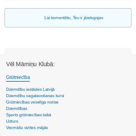
Lai komentētu, Tev ir jāielogojas
Vēl Māmiņu Klubā:
Grūtniecība
Dzemdību iestādes Latvijā
Dzemdību sagatavošanas kursi
Grūtniecības veselīga norise
Dzemdības
Sports grūtniecības laikā
Uzturs
Vecmāšu vizītes mājās