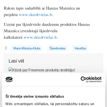
Raksts tapis sadarbībā ar Hanzas Maiznīca un
projektu
www.skiedrvielas.lv
.
Uzzini par šķiedrvielu daudzumu produktos Hanzas
Maiznīca izveidotajā šķiedrvielu
kalkulatorā
www.skiedrvielas.lv
.
Mans-Māmiņu-Klubs
Šķiedrvielas
Veselība
Lasi vēl
Kļūsti par Freemore produktu testētāju!
Sievietēm
06. Aug 20:04
Šī tīmekļa vietne izmanto sīkfailus
Mēs izmantojam sīkfailus, lai personalizētu saturu un