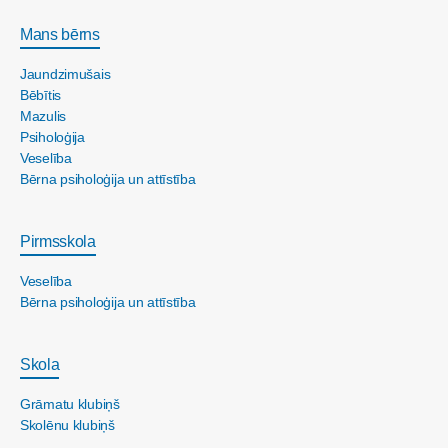
Mans bērns
Jaundzimušais
Bēbītis
Mazulis
Psiholoģija
Veselība
Bērna psiholoģija un attīstība
Pirmsskola
Veselība
Bērna psiholoģija un attīstība
Skola
Grāmatu klubiņš
Skolēnu klubiņš