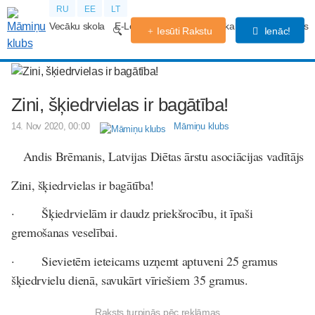
RU
EE
LT
Vecāku skola
E-Lekcijas
Grūtniecības kalendārs
Forums
Iesūti Rakstu
Ienāc!
Zini, šķiedrvielas ir bagātība!
14. Nov 2020, 00:00
Māmiņu klubs
Andis Brēmanis, Latvijas Diētas ārstu asociācijas vadītājs
Zini, šķiedrvielas ir bagātība!
· Šķiedrvielām ir daudz priekšrocību, it īpaši
gremošanas veselībai.
· Sievietēm ieteicams uzņemt aptuveni 25 gramus
šķiedrvielu dienā, savukārt vīriešiem 35 gramus.
Raksts turpinās pēc reklāmas