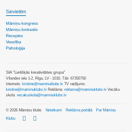
Sievietēm
Māmiņu kongress
Māmiņu brokastis
Receptes
Veselība
Psiholoģija
SIA "Lietišķās kreativitātes grupa"
Vīlandes iela 1-2, Rīga, LV - 1010, Tālr. 67350750
Internets:
kristine@maminuklubs.lv
TV raidījums:
kristine@maminuklubs.lv
Reklāma:
reklama@maminuklubs.lv
Vecāku
skola:
vecakuskola@maminuklubs.lv
© 2026 Māmiņu klubs
Noteikumi
Reklāma portālā
Par Māmiņu
Klubu