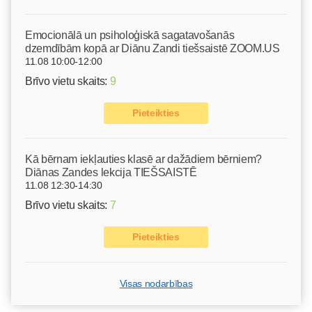
Emocionālā un psiholoģiskā sagatavošanās
dzemdībām kopā ar Diānu Zandi tiešsaistē ZOOM.US
11.08 10:00-12:00
Brīvo vietu skaits:
9
Pieteikties
Kā bērnam iekļauties klasē ar dažādiem bērniem?
Diānas Zandes lekcija TIEŠSAISTĒ
11.08 12:30-14:30
Brīvo vietu skaits:
7
Pieteikties
Visas nodarbības