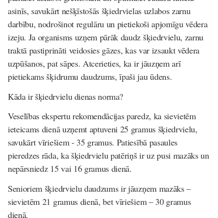
asinīs, savukārt nešķīstošās šķiedrvielas uzlabos zarnu
darbību, nodrošinot regulāru un pietiekoši apjomīgu vēdera
izeju. Ja organisms uzņem pārāk daudz šķiedrvielu, zarnu
traktā pastiprināti veidosies gāzes, kas var izsaukt vēdera
uzpūšanos, pat sāpes. Atcerieties, ka ir jāuzņem arī
pietiekams šķidrumu daudzums, īpaši jau ūdens.
Kāda ir šķiedrvielu dienas norma?
Veselības ekspertu rekomendācijas paredz, ka sievietēm
ieteicams dienā uzņemt aptuveni 25 gramus šķiedrvielu,
savukārt vīriešiem - 35 gramus. Patiesībā pasaules
pieredzes rāda, ka šķiedrvielu patēriņš ir uz pusi mazāks un
nepārsniedz 15 vai 16 gramus dienā.
Senioriem šķiedrvielu daudzums ir jāuzņem mazāks –
sievietēm 21 gramus dienā, bet vīriešiem – 30 gramus
dienā.