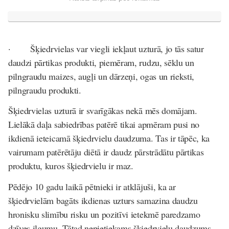
· Šķiedrvielas var viegli iekļaut uzturā, jo tās satur
daudzi pārtikas produkti, piemēram, rudzu, sēklu un
pilngraudu maizes, augļi un dārzeņi, ogas un rieksti,
pilngraudu produkti.
Šķiedrvielas uzturā ir svarīgākas nekā mēs domājam.
Lielākā daļa sabiedrības patērē tikai apmēram pusi no
ikdienā ieteicamā šķiedrvielu daudzuma. Tas ir tāpēc, ka
vairumam patērētāju diētā ir daudz pārstrādātu pārtikas
produktu, kuros šķiedrvielu ir maz.
Pēdējo 10 gadu laikā pētnieki ir atklājuši, ka ar
šķiedrvielām bagāts ikdienas uzturs samazina daudzu
hronisku slimību risku un pozitīvi ietekmē paredzamo
dzīves ilgumu. Tātad nepietiekams šķiedrvielu daudzums