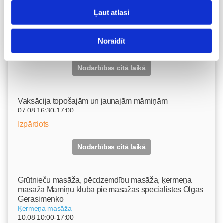
Topošo un jauno māmiņu lutināšanas programma ar
Ļaut atlasi
skaistumkopšanas speciālisti Ivetu Liberti
07.08 15:15-17:00
Noraidīt
Izpārdots
Nodarbības citā laikā
Vaksācija topošajām un jaunajām māmiņām
07.08 16:30-17:00
Izpārdots
Nodarbības citā laikā
Grūtnieču masāža, pēcdzemdību masāža, ķermeņa
masāža Māmiņu klubā pie masāžas speciālistes Olgas
Gerasimenko
Ķermeņa masāža
10.08 10:00-17:00