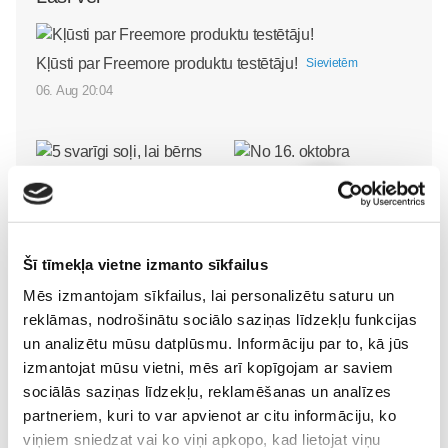
Kļūsti par Freemore produktu testētāju!
Sievietēm
06. Aug 20:04
5 svarīgi soļi, lai bērns
skolā atgrieztos vesels un
Šī tīmekļa vietne izmanto sīkfailus
gatavs mācībām
No 16. oktobra atvērsies
Sievietēm
Mēs izmantojam sīkfailus, lai personalizētu saturu un
durvis uz divām
06. Aug 10:24
reklāmas, nodrošinātu sociālo saziņas līdzekļu funkcijas
pasaulēm: publicēts
un analizētu mūsu datplūsmu. Informāciju par to, kā jūs
filmas “Kristofers un divu
izmantojat mūsu vietni, mēs arī kopīgojam ar saviem
pasauļu atslēga” treileris
sociālās saziņas līdzekļu, reklamēšanas un analīzes
Sievietēm
partneriem, kuri to var apvienot ar citu informāciju, ko
05. Aug 12:00
viņiem sniedzat vai ko viņi apkopo, kad lietojat viņu