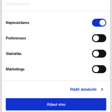
pakalpojumus.
Piekrišanas
Nepieciešams
izvēle
Sākam jauno Māmiņu
Brokastu sezonu 9.
Preferences
septembrī!
Sievietēm
03. Aug 16:09
Statistika
Mārketings
Rādīt detalizēti
Atļaut visu
Vecāku skola