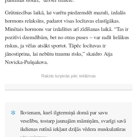
Grūtniecības laikā, lai varētu piedzemdēt mazuli, izdalās
hormons relaksīns, padarot visas locītavas elastīgākas.
Minētais hormons var izdalīties arī zīdīšanas laikā. “Tas ir
pozitīvi dzemdībām, bet no otras puses – var radīt lielākus
riskus, ja vēlas atsākt sportot. Tāpēc locītavas ir
jānostiprina, lai nebūtu traumu risks,” skaidro Aija
Novicka-Pušņakova.
Raksts turpinās pēc reklāmas
Ikvienam, kurš ilgtermiņā domā par savu
veselību, tostarp jaunajām māmiņām, svarīgi savā
ikdienas rutīnā iekļaut dziļās vēdera muskulatūras
vingrojumus.