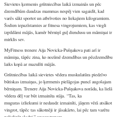
Sievietes ķermenis grūtniecības laikā izmainās un pēc
dzemdībām daudzas mammas nespēj vien sagaidīt, kad
varēs sākt sportot un atbrīvoties no liekajiem kilogramiem.
Šodien iepazīstamies ar fitnesa vingrojumiem, kas viegli
izpildāmi mājās, kamēr bērniņš guļ diendusu un māmiņai ir
mirklis sev.
MyFitness trenere Aija Novicka-Pušņakova pati arī ir
māmiņa, tāpēc zina, ko nozīmē dzemdības un pēcdzemdību
laiks kopā ar mazulīti mājās.
Grūtniecības laikā sievietes vēdera muskulatūra piedzīvo
būtiskas izmaiņas, jo ķermenis pielāgojas puncī augošajam
bērniņam. Trenere Aija Novicka-Pušņakova norāda, ka lielā
vēdera dēļ var būt izmainīta stāja. “Tas, ka
muguras izliekumi ir nedaudz izmainīti, jāņem vērā atsākot
vingrot, tāpēc tas sākotnēji ir jāsakārto, lai pēc tam varētu
palielināt slodzi,” uzsver trenere.