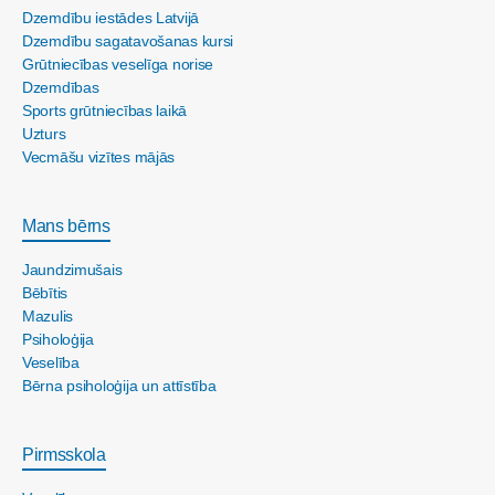
Dzemdību iestādes Latvijā
Dzemdību sagatavošanas kursi
Grūtniecības veselīga norise
Dzemdības
Sports grūtniecības laikā
Uzturs
Vecmāšu vizītes mājās
Mans bērns
Jaundzimušais
Bēbītis
Mazulis
Psiholoģija
Veselība
Bērna psiholoģija un attīstība
Pirmsskola