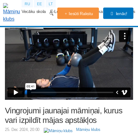
RU
EE
LT
Vecāku skola
E-Lekcijas
Grūtniecības kalendārs
Forums
Iesūti Rakstu
Ienāc!
Vingrojumi jaunajai māmiņai, kurus
vari izpildīt mājas apstākļos
25. Dec 2024, 20:00
Māmiņu klubs