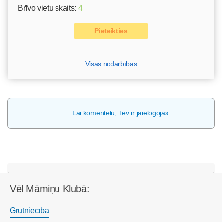
Brīvo vietu skaits:
4
Pieteikties
Visas nodarbības
Lai komentētu, Tev ir jāielogojas
Vēl Māmiņu Klubā:
Grūtniecība