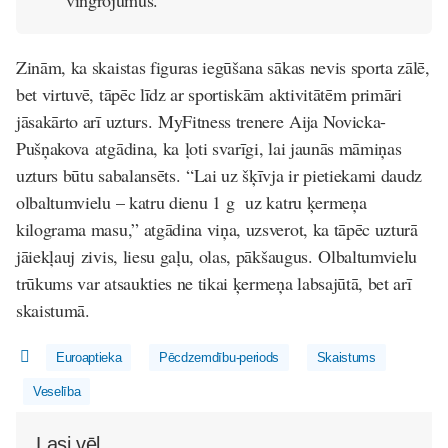
Zinām, ka skaistas figuras iegūšana sākas nevis sporta zālē,
bet virtuvē, tāpēc līdz ar sportiskām aktivitātēm primāri
jāsakārto arī uzturs. MyFitness trenere Aija Novicka-
Pušņakova atgādina, ka ļoti svarīgi, lai jaunās māmiņas
uzturs būtu sabalansēts. “Lai uz šķīvja ir pietiekami daudz
olbaltumvielu – katru dienu 1 g uz katru ķermeņa
kilograma masu,” atgādina viņa, uzsverot, ka tāpēc uzturā
jāiekļauj zivis, liesu gaļu, olas, pākšaugus. Olbaltumvielu
trūkums var atsaukties ne tikai ķermeņa labsajūtā, bet arī
skaistumā.
Euroaptieka
Pēcdzemdību-periods
Skaistums
Veselība
Lasi vēl