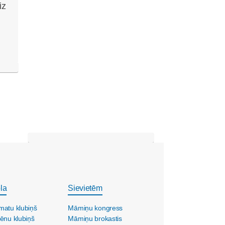
iz
la
Sievietēm
matu klubiņš
Māmiņu kongress
ēnu klubiņš
Māmiņu brokastis