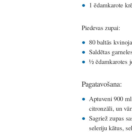
1 ēdamkarote kr
Piedevas zupai:
80 baltās kvinoja
Saldētas garneles
½ ēdamkarotes j
Pagatavošana:
Aptuveni 900 ml 
citronzāli, un vār
Sagriež zupas sa
seleriju kātus, s