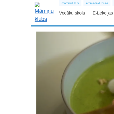
maminklub.lv
emmedeklubi.ee
Vecāku skola
E-Lekcijas