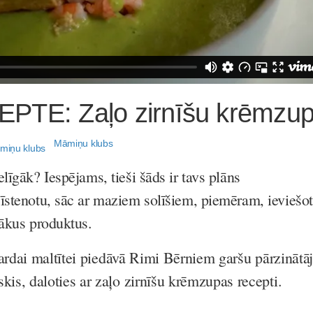
PTE: Zaļo zirnīšu krēmzu
Māmiņu klubs
līgāk? Iespējams, tieši šāds ir tavs plāns
īstenotu, sāc ar maziem solīšiem, piemēram, ieviešot
gākus produktus.
gardai maltītei piedāvā Rimi Bērniem garšu pārzinātā
s, daloties ar zaļo zirnīšu krēmzupas recepti.