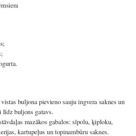
ēmsiera
s;
;
ogurta.
vistas buljona pievieno sauju ingvera saknes un
i līdz buljons gatavs.
stāvdaļas mazākos gabalos: sīpolu, ķiploku,
elerijas, kartupeļus un topinambūru saknes.