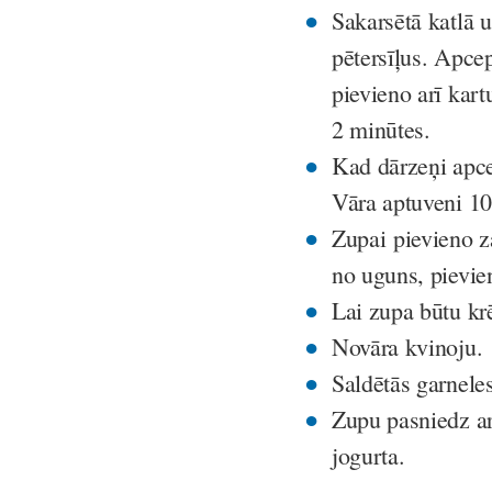
Sakarsētā katlā u
pētersīļus. Apce
pievieno arī kar
2 minūtes.
Kad dārzeņi apcep
Vāra aptuveni 1
Zupai pievieno za
no uguns, pievie
Lai zupa būtu kr
Novāra kvinoju.
Saldētās garneles
Zupu pasniedz ar
jogurta.