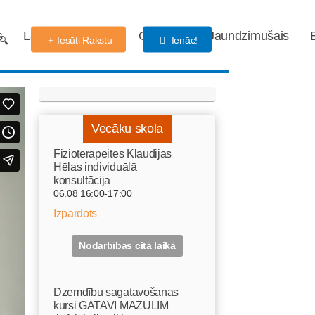
s
Labdarības fonds
Gaidības
Jaundzimušais
Iesūti Rakstu
Ienāc!
Vecāku skola
Fizioterapeites Klaudijas
Hēlas individuālā
konsultācija
06.08 16:00-17:00
Izpārdots
Nodarbības citā laikā
Dzemdību sagatavošanas
kursi GATAVI MAZULIM