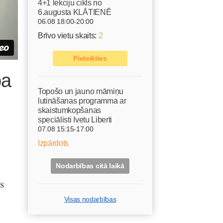
4+1 lekciju cikls no
6.augusta KLĀTIENĒ
06.08 18:00-20:00
Brīvo vietu skaits:
2
Pieteikties
pa
Topošo un jauno māmiņu
lutināšanas programma ar
skaistumkopšanas
speciālisti Ivetu Liberti
07.08 15:15-17:00
Izpārdots
Nodarbības citā laikā
js
Visas nodarbības