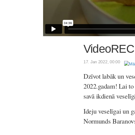
VideoRECE
17. Jan 2022, 00:00
Dzīvot labāk un vese
2022.gadam! Lai to 
savā ikdienā veselī
Ideju veselīgai un 
Normunds Baranovski