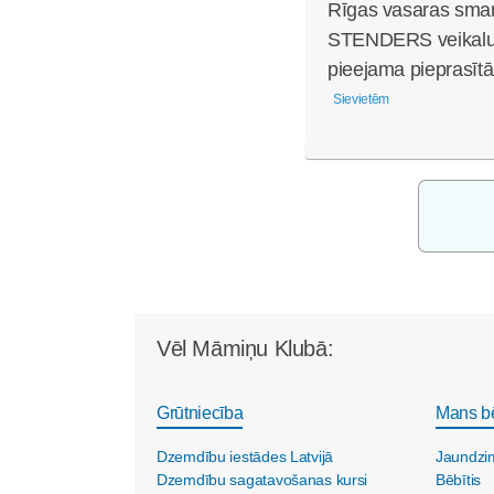
Rīgas vasaras smar
STENDERS veikalu 
pieejama pieprasītā
Sievietēm
Vēl Māmiņu Klubā:
Grūtniecība
Mans b
Dzemdību iestādes Latvijā
Jaundzi
Dzemdību sagatavošanas kursi
Bēbītis