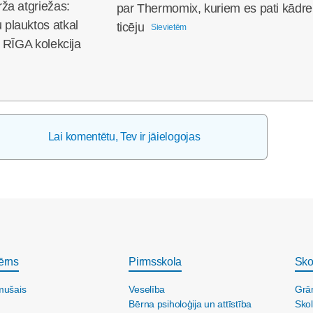
ža atgriežas:
par Thermomix, kuriem es pati kādre
plauktos atkal
ticēju
Sievietēm
 RĪGA kolekcija
Lai komentētu, Tev ir jāielogojas
ērns
Pirmsskola
Sko
mušais
Veselība
Grā
Bērna psiholoģija un attīstība
Skol