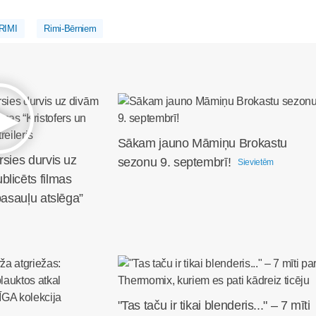
RIMI
Rimi-Bērniem
Sākam jauno Māmiņu Brokastu
rsies durvis uz
sezonu 9. septembrī!
Sievietēm
licēts filmas
pasauļu atslēga”
"Tas taču ir tikai blenderis..." – 7 mīti