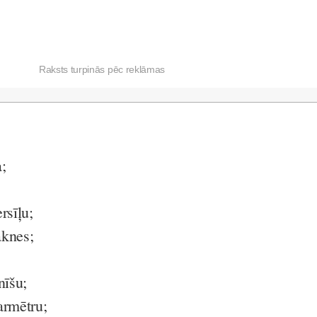
Raksts turpinās pēc reklāmas
;
rsīļu;
aknes;
nīšu;
armētru;