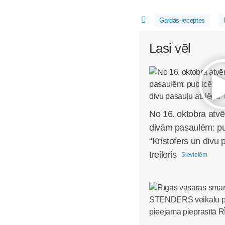
Gardas-receptes
Lasi vēl
No 16. oktobra atvē
divām pasaulēm: pub
“Kristofers un divu 
treileris
Sievietēm