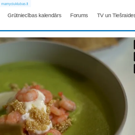
mamyciuklubas.lt
Grūtniecības kalendārs
Forums
TV un Tiešraide