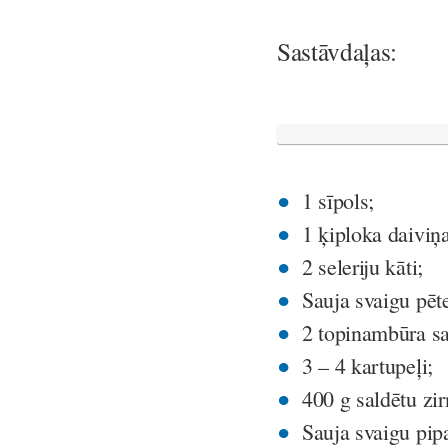
Sastāvdaļas:
1 sīpols;
1 ķiploka daiviņa
2 seleriju kāti;
Sauja svaigu pēte
2 topinambūra s
3 – 4 kartupeļi;
400 g saldētu zir
Sauja svaigu pip