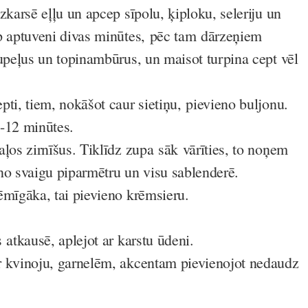
zkarsē eļļu un apcep sīpolu, ķiploku, seleriju un
p aptuveni divas minūtes, pēc tam dārzeņiem
tupeļus un topinambūrus, un maisot turpina cept vēl
ti, tiem, nokāšot caur sietiņu, pievieno buljonu.
0-12 minūtes.
ļos zirnīšus. Tiklīdz zupa sāk vārīties, to noņem
no svaigu piparmētru un visu sablenderē.
ēmīgāka, tai pievieno krēmsieru.
 atkausē, aplejot ar karstu ūdeni.
 kvinoju, garnelēm, akcentam pievienojot nedaudz