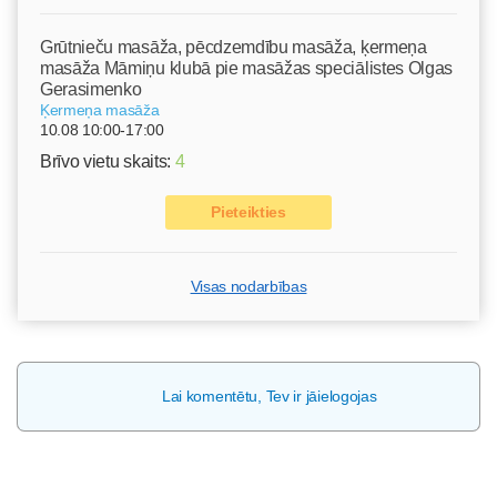
Grūtnieču masāža, pēcdzemdību masāža, ķermeņa
masāža Māmiņu klubā pie masāžas speciālistes Olgas
Gerasimenko
Ķermeņa masāža
10.08 10:00-17:00
Brīvo vietu skaits:
4
Pieteikties
Visas nodarbības
Lai komentētu, Tev ir jāielogojas