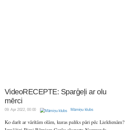
VideoRECEPTE: Sparģeļi ar olu
mērci
09. Apr 2022, 00:00
Māmiņu klubs
Ko darīt ar vārītām olām, kuras paliks pāri pēc Lieldienām?
Izmēģini Rimi Bērniem Garšu eksperta Normunda