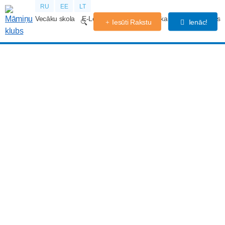
RU
EE
LT
Vecāku skola
E-Lekcijas
Grūtniecības kalendārs
Forums
Iesūti Rakstu
Ienāc!