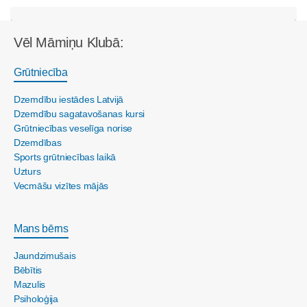
Vēl Māmiņu Klubā:
Grūtniecība
Dzemdību iestādes Latvijā
Dzemdību sagatavošanas kursi
Grūtniecības veselīga norise
Dzemdības
Sports grūtniecības laikā
Uzturs
Vecmāšu vizītes mājās
Mans bērns
Jaundzimušais
Bēbītis
Mazulis
Psiholoģija