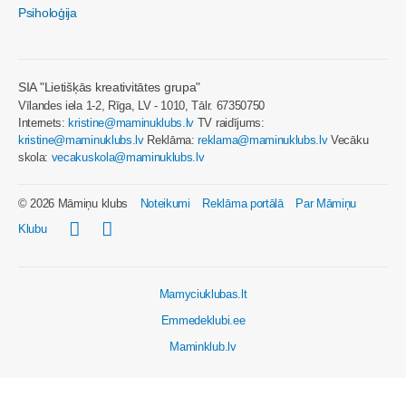
Psiholoģija
SIA "Lietišķās kreativitātes grupa"
Vīlandes iela 1-2, Rīga, LV - 1010, Tālr. 67350750
Internets:
kristine@maminuklubs.lv
TV raidījums:
kristine@maminuklubs.lv
Reklāma:
reklama@maminuklubs.lv
Vecāku
skola:
vecakuskola@maminuklubs.lv
© 2026 Māmiņu klubs
Noteikumi
Reklāma portālā
Par Māmiņu
Klubu
Mamyciuklubas.lt
Emmedeklubi.ee
Maminklub.lv