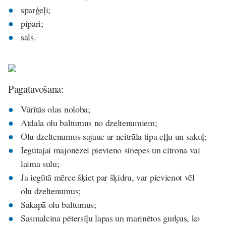
sparģeļi;
pipari;
sāls.
Pagatavošana:
Vārītās olas noloba;
Atdala olu baltumus no dzeltenumiem;
Olu dzeltenumus sajauc ar neitrāla tipa eļļu un sakuļ;
Iegūtajai majonēzei pievieno sinepes un citrona vai
laima sulu;
Ja iegūtā mērce šķiet par šķidru, var pievienot vēl
olu dzeltenumus;
Sakapā olu baltumus;
Sasmalcina pētersīļu lapas un marinētos gurķus, ko