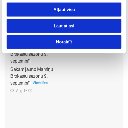
pasaulēm: publicēts
filmas “Kristofers un divu
Atļaut visu
pasauļu atslēga” treileris
Sievietēm
Ļaut atlasi
05. Aug 12:00
Noraidīt
Sākam jauno Māmiņu
Brokastu sezonu 9.
septembrī!
Sievietēm
03. Aug 16:09