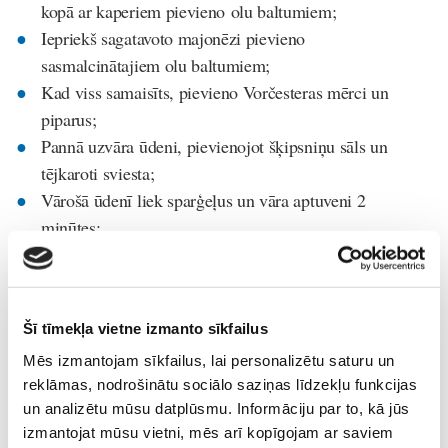
kopā ar kaperiem pievieno olu baltumiem;
Iepriekš sagatavoto majonēzi pievieno
sasmalcinātajiem olu baltumiem;
Kad viss samaisīts, pievieno Vorčesteras mērci un
piparus;
Pannā uzvāra ūdeni, pievienojot šķipsniņu sāls un
tējkaroti sviesta;
Vārošā ūdenī liek sparģeļus un vāra aptuveni 2
minūtes;
Novārītos sparģeļus pasniedz ar mērci.
Šī tīmekļa vietne izmanto sīkfailus
Mēs izmantojam sīkfailus, lai personalizētu saturu un
reklāmas, nodrošinātu sociālo saziņas līdzekļu funkcijas
un analizētu mūsu datplūsmu. Informāciju par to, kā jūs
izmantojat mūsu vietni, mēs arī kopīgojam ar saviem