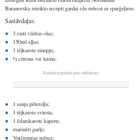
Baranovska ieteikto recepti gardai olu mērcei ar sparģeļiem.
Sastāvdaļas:
3 cieti vārītas olas;
150ml eļļas;
1 tējkarote sinepju;
½ citrona vai laima;
Raksts turpinās pēc reklāmas
1 sauja pētersīļu;
1 tējkarote sviesta;
1 ēdamkarote kaperu;
marinēti gurķi;
Vorčesteras mērce;