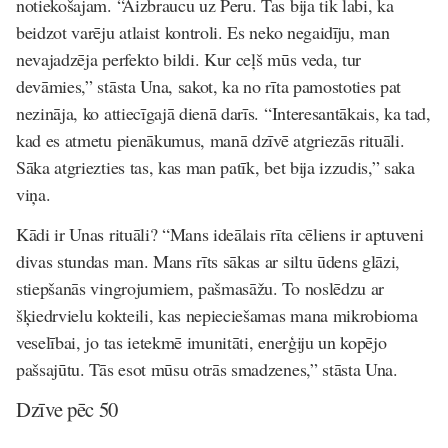
notiekošajam. “Aizbraucu uz Peru. Tas bija tik labi, ka
beidzot varēju atlaist kontroli. Es neko negaidīju, man
nevajadzēja perfekto bildi. Kur ceļš mūs veda, tur
devāmies,” stāsta Una, sakot, ka no rīta pamostoties pat
nezināja, ko attiecīgajā dienā darīs. “Interesantākais, ka tad,
kad es atmetu pienākumus, manā dzīvē atgriezās rituāli.
Sāka atgriezties tas, kas man patīk, bet bija izzudis,” saka
viņa.
Kādi ir Unas rituāli? “Mans ideālais rīta cēliens ir aptuveni
divas stundas man. Mans rīts sākas ar siltu ūdens glāzi,
stiepšanās vingrojumiem, pašmasāžu. To noslēdzu ar
šķiedrvielu kokteili, kas nepieciešamas mana mikrobioma
veselībai, jo tas ietekmē imunitāti, enerģiju un kopējo
pašsajūtu. Tās esot mūsu otrās smadzenes,” stāsta Una.
Dzīve pēc 50