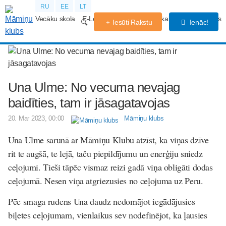
RU
EE
LT
Vecāku skola
E-Lekcijas
Grūtniecības kalendārs
Forums
Iesūti Rakstu
Ienāc!
Una Ulme: No vecuma nevajag
baidīties, tam ir jāsagatavojas
20. Mar 2023, 00:00
Māmiņu klubs
Una Ulme sarunā ar Māmiņu Klubu atzīst, ka viņas dzīve
rit te augšā, te lejā, taču piepildījumu un enerģiju sniedz
ceļojumi. Tieši tāpēc vismaz reizi gadā viņa obligāti dodas
ceļojumā. Nesen viņa atgriezusies no ceļojuma uz Peru.
Pēc smaga rudens Una daudz nedomājot iegādājusies
biļetes ceļojumam, vienlaikus sev nodefinējot, ka ļausies