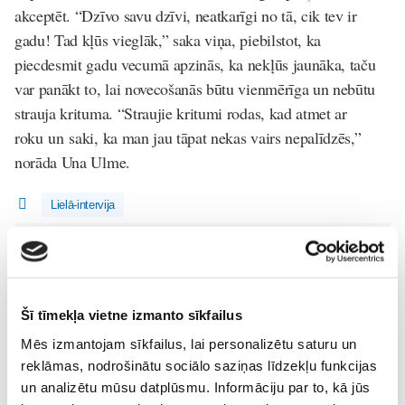
akceptēt. “Dzīvo savu dzīvi, neatkarīgi no tā, cik tev ir
gadu! Tad kļūs vieglāk,” saka viņa, piebilstot, ka
piecdesmit gadu vecumā apzinās, ka nekļūs jaunāka, taču
var panākt to, lai novecošanās būtu vienmērīga un nebūtu
strauja krituma. “Straujie kritumi rodas, kad atmet ar
roku un saki, ka man jau tāpat nekas vairs nepalīdzēs,”
norāda Una Ulme.
Lielā-intervija
Lasi vēl
Sākam jauno Māmiņu Brokastu sezonu 9. septembrī!
Šī tīmekļa vietne izmanto sīkfailus
Sievietēm
Mēs izmantojam sīkfailus, lai personalizētu saturu un
09. Aug 19:00
reklāmas, nodrošinātu sociālo saziņas līdzekļu funkcijas
un analizētu mūsu datplūsmu. Informāciju par to, kā jūs