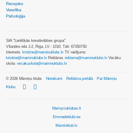
Receptes
Veselība
Psiholoģija
SIA "Lietišķās kreativitātes grupa"
Vīlandes iela 1-2, Rīga, LV - 1010, Tālr. 67350750
Internets:
kristine@maminuklubs.lv
TV raidījums:
kristine@maminuklubs.lv
Reklāma:
reklama@maminuklubs.lv
Vecāku
skola:
vecakuskola@maminuklubs.lv
© 2026 Māmiņu klubs
Noteikumi
Reklāma portālā
Par Māmiņu
Klubu
Mamyciuklubas.lt
Emmedeklubi.ee
Maminklub.lv