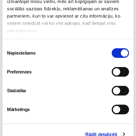
izmantojat mūsu vietni, mēs arī kopīgojam ar saviem
sociālās saziņas līdzekļu, reklamēšanas un analīzes
partneriem, kuri to var apvienot ar citu informāciju, ko
Kļūsti par Freemore
viņiem sniedzat vai ko viņi apkopo, kad lietojat viņu
Dāmu Projekts 2026 -
produktu testētāju!
pakalpojumus.
Sieviešu iedvesmas
Sievietēm
diena
Sievietēm
06. Aug 20:04
Piekrišanas
09. Aug 18:52
Nepieciešams
izvēle
Preferences
Statistika
5 svarīgi soļi, lai bērns
skolā atgrieztos vesels un
gatavs mācībām
Sievietēm
Mārketings
06. Aug 10:24
Rādīt detalizēti