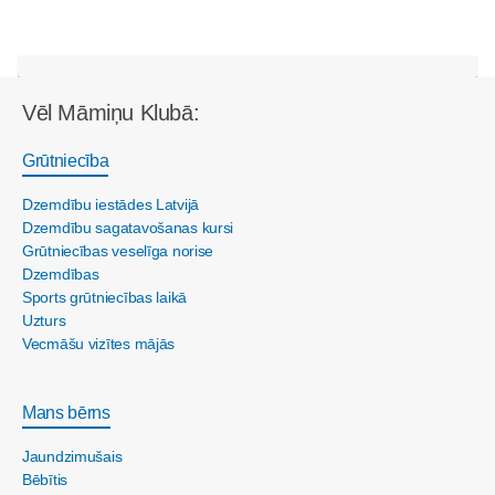
Vēl Māmiņu Klubā:
Grūtniecība
Dzemdību iestādes Latvijā
Dzemdību sagatavošanas kursi
Grūtniecības veselīga norise
Dzemdības
Sports grūtniecības laikā
Uzturs
Vecmāšu vizītes mājās
Mans bērns
Jaundzimušais
Bēbītis