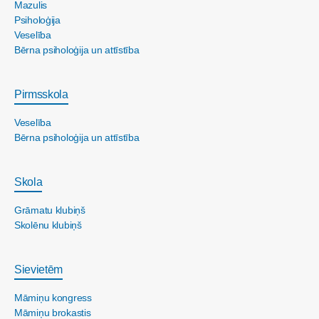
Mazulis
Psiholoģija
Veselība
Bērna psiholoģija un attīstība
Pirmsskola
Veselība
Bērna psiholoģija un attīstība
Skola
Grāmatu klubiņš
Skolēnu klubiņš
Sievietēm
Māmiņu kongress
Māmiņu brokastis