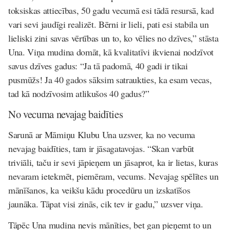
toksiskas attiecības, 50 gadu vecumā esi tādā resursā, kad
vari sevi jaudīgi realizēt. Bērni ir lieli, pati esi stabila un
lieliski zini savas vērtības un to, ko vēlies no dzīves,” stāsta
Una. Viņa mudina domāt, kā kvalitatīvi ikvienai nodzīvot
savus dzīves gadus: “Ja tā padomā, 40 gadi ir tikai
pusmūžs! Ja 40 gados sāksim satraukties, ka esam vecas,
tad kā nodzīvosim atlikušos 40 gadus?”
No vecuma nevajag baidīties
Sarunā ar Māmiņu Klubu Una uzsver, ka no vecuma
nevajag baidīties, tam ir jāsagatavojas. “Skan varbūt
triviāli, taču ir sevi jāpieņem un jāsaprot, ka ir lietas, kuras
nevaram ietekmēt, piemēram, vecums. Nevajag spēlītes un
mānīšanos, ka veikšu kādu procedūru un izskatīšos
jaunāka. Tāpat visi zinās, cik tev ir gadu,” uzsver viņa.
Tāpēc Una mudina nevis mānīties, bet gan pieņemt to un