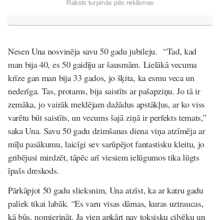
Raksts turpinās pēc reklāmas
Nesen Una nosvinēja savu 50 gadu jubileju. “Tad, kad
man bija 40, es 50 gaidīju ar šausmām. Lielākā vecuma
krīze gan man bija 33 gados, jo šķita, ka esmu veca un
nederīga. Tas, protams, bija saistīts ar pašapziņu. Jo tā ir
zemāka, jo vairāk meklējam dažādus apstākļus, ar ko viss
varētu būt saistīts, un vecums šajā ziņā ir perfekts temats,”
saka Una. Savu 50 gadu dzimšanas diena viņa atzīmēja ar
mīļu pasākumu, laicīgi sev sarūpējot fantastisku kleitu, jo
gribējusi mirdzēt, tāpēc arī viesiem ielūgumos tika lūgts
īpašs dreskods.
Pārkāpjot 50 gadu slieksnim, Una atzīst, ka ar katru gadu
paliek tikai labāk. “Es varu visas dāmas, kuras uztraucas,
kā būs, nomierināt. Ja vien apkārt nav toksisku cilvēku un