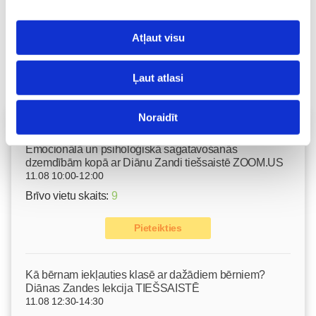
Atļaut visu
Ļaut atlasi
Noraidīt
Vecāku skola
Emocionālā un psiholoģiskā sagatavošanās
dzemdībām kopā ar Diānu Zandi tiešsaistē ZOOM.US
11.08 10:00-12:00
Brīvo vietu skaits:
9
Pieteikties
Kā bērnam iekļauties klasē ar dažādiem bērniem?
Diānas Zandes lekcija TIEŠSAISTĒ
11.08 12:30-14:30