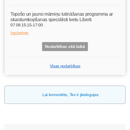
Topošo un jauno māmiņu lutināšanas programma ar
skaistumkopšanas speciālisti Ivetu Liberti
07.08 15:15-17:00
Izpārdots
Nodarbības citā laikā
Visas nodarbības
Lai komentētu, Tev ir jāielogojas