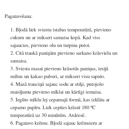
Pagatavošana:
Bļodā liek sviestu istabas temperatūrā, pievieno
cukuru un ar mikseri samaisa kopā. Kad viss
sajaucies, pievieno olu un turpina putot.
Citā traukā paniņām pievieno sarkano krāsvielu un
samaisa.
Sviesta masai pievieno krāsotās paniņas, iesijā
miltus un kakao pulveri, ar mikseri visu saputo.
Mazā trauciņā sajauc sodu ar etiķi, putojošo
maisījumu pievieno mīklai un kārtīgi iemaisa.
Iegūto mīklu lej cepamajā formā, kas izklāta ar
cepamo papīru. Liek cepties krāsnī 180 ºC
temperatūrā uz 30 minūtēm. Atdzesē.
Pagatavo krēmu. Bļodā sajauc krēmsieru ar