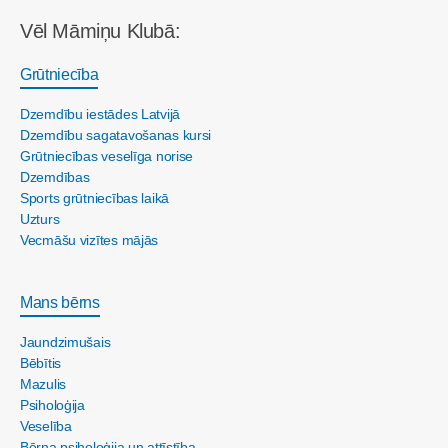
Vēl Māmiņu Klubā:
Grūtniecība
Dzemdību iestādes Latvijā
Dzemdību sagatavošanas kursi
Grūtniecības veselīga norise
Dzemdības
Sports grūtniecības laikā
Uzturs
Vecmāšu vizītes mājās
Mans bērns
Jaundzimušais
Bēbītis
Mazulis
Psiholoģija
Veselība
Bērna psiholoģija un attīstība