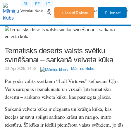
RU
EE
LT
Vecāku skola
E-Lekcijas
Grūtniecības kalendārs
Forums
Iesūti Rakstu
Ienāc!
Tematisks deserts valsts svētku
svinēšanai – sarkanā velveta kūka
30. Apr 2025, 14:32
Māmiņu klubs
Par godu valsts svētkiem “Lidl Virtuves” šefpavārs Uģis
Veits sarūpējis izsmalcinātu un vizuāli ļoti tematisku
desertu – sarkano velveta kūku, kas pasniegta glāzēs.
Sarkanā velveta kūka ir eleganta un krāšņa kūka, kas
izceļas ar savu spilgti sarkano krāsu un maigo, mitro
tekstūru. Šī kūka ir ideāli piemērota valsts svētkiem, jo tās