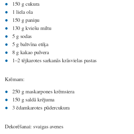
150 g cukura
1 liela ola
150 g paniņu
130 g kviešu miltu
5 g sodas
5 g baltvīna etiķa
8 g kakao pulvera
1–2 tējkarotes sarkanās krāsvielas pastas
Krēmam:
250 g maskarpones krēmsiera
150 g saldā krējuma
3 ēdamkarotes pūdercukura
Dekorēšanai: svaigas avenes