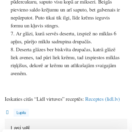
pūdercukuru, saputo visu kopā ar mikseri. Beigās
pievieno saldo krējumu un arī saputo, bet galvenais ir
nepārputot. Puto tikai tik ilgi, līdz krēms ieguvis
formu un kļuvis stingrs.
Ar glāzi, kurā servēs desertu, izspiež no mīklas 6
apļus, pārējo mīklu sadrupina drupačās.
Deserta glāzes ber biskvīta drupačas, katrā glāzē
liek avenes, tad pāri liek krēmu, tad izspiestos mīklas
riņķīšus, dekorē ar krēmu un atlikušajām svaigajām
avenēm.
Ieskaties citās “Lidl virtuves” receptēs:
Receptes (lidl.lv)
Lupilu
Lasi vēl