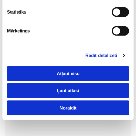
kolekcija
Sievietēm
Statistika
31. Jul 09:45
Mārketings
Rādīt detalizēti
"Tas taču ir tikai
blenderis..." – 7 mīti par
Atļaut visu
Thermomix, kuriem es
pati kādreiz ticēju
Sievietēm
Ļaut atlasi
28. Jul 13:14
Noraidīt