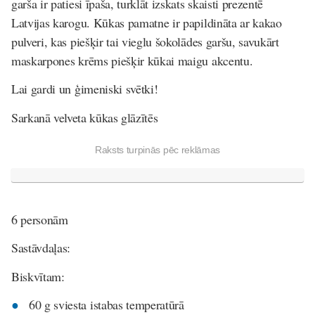
garša ir patiesi īpaša, turklāt izskats skaisti prezentē
Latvijas karogu. Kūkas pamatne ir papildināta ar kakao
pulveri, kas piešķir tai vieglu šokolādes garšu, savukārt
maskarpones krēms piešķir kūkai maigu akcentu.
Lai gardi un ģimeniski svētki!
Sarkanā velveta kūkas glāzītēs
Raksts turpinās pēc reklāmas
6 personām
Sastāvdaļas:
Biskvītam:
60 g sviesta istabas temperatūrā