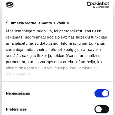
Šī tīmekļa vietne izmanto sīkfailus
No 16. oktobra atvērsies durvis uz divām pasaulēm:
Mēs izmantojam sīkfailus, lai personalizētu saturu un
publicēts filmas “Kristofers un divu pasauļu atslēga”
reklāmas, nodrošinātu sociālo saziņas līdzekļu funkcijas
treileris
Sievietēm
un analizētu mūsu datplūsmu. Informāciju par to, kā jūs
05. Aug 12:00
izmantojat mūsu vietni, mēs arī kopīgojam ar saviem
sociālās saziņas līdzekļu, reklamēšanas un analīzes
partneriem, kuri to var apvienot ar citu informāciju, ko
viņiem sniedzat vai ko viņi apkopo, kad lietojat viņu
pakalpojumus.
Sākam jauno Māmiņu
Brokastu sezonu 9.
Piekrišanas
Nepieciešams
septembrī!
Rīgas vasaras smarža
Sievietēm
izvēle
atgriežas: STENDERS
03. Aug 16:09
veikalu plauktos atkal
Preferences
pieejama pieprasītā RĪGA