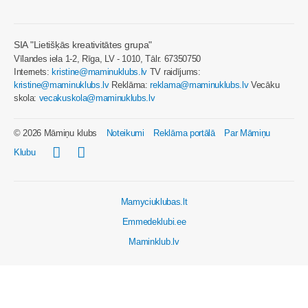
SIA "Lietišķās kreativitātes grupa"
Vīlandes iela 1-2, Rīga, LV - 1010, Tālr. 67350750
Internets:
kristine@maminuklubs.lv
TV raidījums:
kristine@maminuklubs.lv
Reklāma:
reklama@maminuklubs.lv
Vecāku
skola:
vecakuskola@maminuklubs.lv
© 2026 Māmiņu klubs
Noteikumi
Reklāma portālā
Par Māmiņu
Klubu
Mamyciuklubas.lt
Emmedeklubi.ee
Maminklub.lv