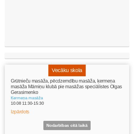
Vecāku skola
Grūtnieču masāža, pēcdzemdību masāža, ķermeņa
masāža Māmiņu klubā pie masāžas speciālistes Olgas
Gerasimenko
Ķermeņa masāža
10.08 11:30-15:30
Izpārdots
Nodarbības citā laikā