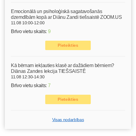
Emocionālā un psiholoģiskā sagatavošanās
dzemdībām kopā ar Diānu Zandi tiešsaistē ZOOM.US
11.08 10:00-12:00
Brīvo vietu skaits:
9
Pieteikties
Kā bērnam iekļauties klasē ar dažādiem bērniem?
Diānas Zandes lekcija TIEŠSAISTĒ
11.08 12:30-14:30
Brīvo vietu skaits:
7
Pieteikties
Visas nodarbības