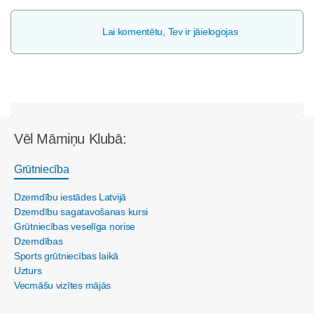
Lai komentētu, Tev ir jāielogojas
Vēl Māmiņu Klubā:
Grūtniecība
Dzemdību iestādes Latvijā
Dzemdību sagatavošanas kursi
Grūtniecības veselīga norise
Dzemdības
Sports grūtniecības laikā
Uzturs
Vecmāšu vizītes mājās