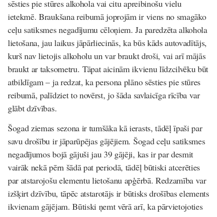
sēsties pie stūres alkohola vai citu apreibinošu vielu
ietekmē. Braukšana reibumā joprojām ir viens no smagāko
ceļu satiksmes negadījumu cēloņiem. Ja paredzēta alkohola
lietošana, jau laikus jāpārliecinās, ka būs kāds autovadītājs,
kurš nav lietojis alkoholu un var braukt droši, vai arī mājās
braukt ar taksometru. Tāpat aicinām ikvienu līdzcilvēku būt
atbildīgam – ja redzat, ka persona plāno sēsties pie stūres
reibumā, palīdziet to novērst, jo šāda savlaicīga rīcība var
glābt dzīvības.
Šogad ziemas sezona ir tumšāka kā ierasts, tādēļ īpaši par
savu drošību ir jāparūpējas gājējiem. Šogad ceļu satiksmes
negadījumos bojā gājuši jau 39 gājēji, kas ir par desmit
vairāk nekā pērn šādā pat periodā, tādēļ būtiski atcerēties
par atstarojošu elementu lietošanu apģērbā. Redzamība var
izšķirt dzīvību, tāpēc atstarotājs ir būtisks drošības elements
ikvienam gājējam. Būtiski ņemt vērā arī, ka pārvietojoties