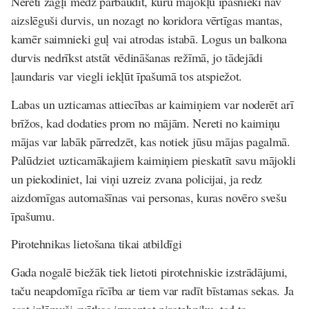
Nereti zagļi mēdz pārbaudīt, kuru mājokļu īpašnieki nav
aizslēguši durvis, un nozagt no koridora vērtīgas mantas,
kamēr saimnieki guļ vai atrodas istabā. Logus un balkona
durvis nedrīkst atstāt vēdināšanas režīmā, jo tādejādi
ļaundaris var viegli iekļūt īpašumā tos atspiežot.
Labas un uzticamas attiecības ar kaimiņiem var noderēt arī
brīžos, kad dodaties prom no mājām. Nereti no kaimiņu
mājas var labāk pārredzēt, kas notiek jūsu mājas pagalmā.
Palūdziet uzticamākajiem kaimiņiem pieskatīt savu mājokli
un piekodiniet, lai viņi uzreiz zvana policijai, ja redz
aizdomīgas automašīnas vai personas, kuras novēro svešu
īpašumu.
Pirotehnikas lietošana tikai atbildīgi
Gada nogalē biežāk tiek lietoti pirotehniskie izstrādājumi,
taču neapdomīga rīcība ar tiem var radīt bīstamas sekas. Ja
esat izlēmuši svētkos izmantot pirotehniku, tad to