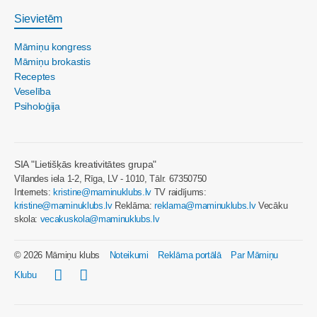
Sievietēm
Māmiņu kongress
Māmiņu brokastis
Receptes
Veselība
Psiholoģija
SIA "Lietišķās kreativitātes grupa"
Vīlandes iela 1-2, Rīga, LV - 1010, Tālr. 67350750
Internets:
kristine@maminuklubs.lv
TV raidījums:
kristine@maminuklubs.lv
Reklāma:
reklama@maminuklubs.lv
Vecāku
skola:
vecakuskola@maminuklubs.lv
© 2026 Māmiņu klubs
Noteikumi
Reklāma portālā
Par Māmiņu
Klubu