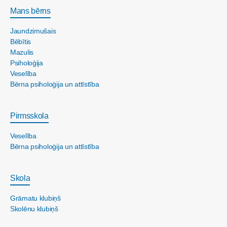
Mans bērns
Jaundzimušais
Bēbītis
Mazulis
Psiholoģija
Veselība
Bērna psiholoģija un attīstība
Pirmsskola
Veselība
Bērna psiholoģija un attīstība
Skola
Grāmatu klubiņš
Skolēnu klubiņš