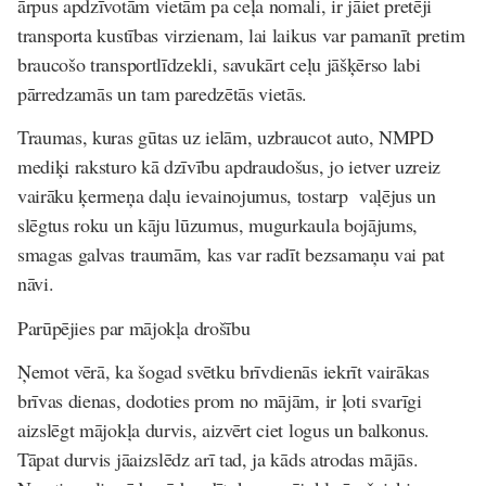
ārpus apdzīvotām vietām pa ceļa nomali, ir jāiet pretēji
transporta kustības virzienam, lai laikus var pamanīt pretim
braucošo transportlīdzekli, savukārt ceļu jāšķērso labi
pārredzamās un tam paredzētās vietās.
Traumas, kuras gūtas uz ielām, uzbraucot auto, NMPD
mediķi raksturo kā dzīvību apdraudošus, jo ietver uzreiz
vairāku ķermeņa daļu ievainojumus, tostarp vaļējus un
slēgtus roku un kāju lūzumus, mugurkaula bojājums,
smagas galvas traumām, kas var radīt bezsamaņu vai pat
nāvi.
Parūpējies par mājokļa drošību
Ņemot vērā, ka šogad svētku brīvdienās iekrīt vairākas
brīvas dienas, dodoties prom no mājām, ir ļoti svarīgi
aizslēgt mājokļa durvis, aizvērt ciet logus un balkonus.
Tāpat durvis jāaizslēdz arī tad, ja kāds atrodas mājās.