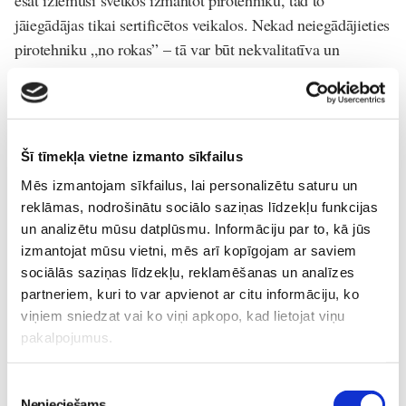
jāiegādājas tikai sertificētos veikalos. Nekad neiegādājieties
pirotehniku „no rokas” – tā var būt nekvalitatīva un
nedroša. Tāpat nemēģiniet pirotehniku izgatavot paši vai
nepārveidojiet jau esošu iegādāto pirotehnisko
izstrādājumu.
Izmantojot pirotehniku, ievērojiet visus drošības
Šī tīmekļa vietne izmanto sīkfailus
noteikumus un esiet īpaši piesardzīgi. Tāpat sekojiet līdzi
Mēs izmantojam sīkfailus, lai personalizētu saturu un
arī konkrētās pašvaldības noteiktajiem ierobežojumiem par
reklāmas, nodrošinātu sociālo saziņas līdzekļu funkcijas
un analizētu mūsu datplūsmu. Informāciju par to, kā jūs
uguņošanas laikiem, sagaidot Jauno gadu.
izmantojat mūsu vietni, mēs arī kopīgojam ar saviem
Raugieties, lai pirotehnikas izstrādājumi nenonāk
sociālās saziņas līdzekļu, reklamēšanas un analīzes
nepilngadīgo rokās. Izstāstiet bērniem to, cik nopietnas
partneriem, kuri to var apvienot ar citu informāciju, ko
sekas var būt, ja netiek ievērota pievienotā pirotehnikas
viņiem sniedzat vai ko viņi apkopo, kad lietojat viņu
pakalpojumus.
lietošanas pamācība un drošības noteikumi. Ja kādu raķeti
neizdodas “iedarbināt”, to nedrīkst palaist vēlreiz vai pētīt
Piekrišanas
un mēģināt saskatīt, kas nav kārtībā. Tieši šis ir viens no
Nepieciešams