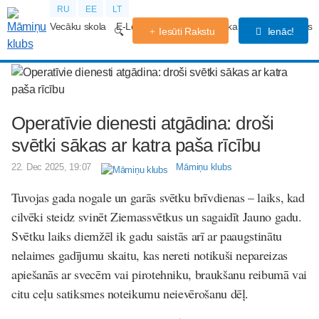
RU
EE
LT
Vecāku skola
E-Lekcijas
Grūtniecības kalendārs
Forums
Iesūti Rakstu
Ienāc!
Operatīvie dienesti atgādina: droši
svētki sākas ar katra paša rīcību
22. Dec 2025, 19:07
Māmiņu klubs
Tuvojas gada nogale un garās svētku brīvdienas – laiks, kad
cilvēki steidz svinēt Ziemassvētkus un sagaidīt Jauno gadu.
Svētku laiks diemžēl ik gadu saistās arī ar paaugstinātu
nelaimes gadījumu skaitu, kas nereti notikuši nepareizas
apiešanās ar svecēm vai pirotehniku, braukšanu reibumā vai
citu ceļu satiksmes noteikumu neievērošanu dēļ.