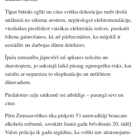
Tāpat būtiski eglīti un citas svētku dekorācijas turēt drošā
attālumā no siltuma avotiem, nepārslogot elektroinstalāciju,
vienlaikus pieslēdzot vairākas elektriskās ierīces, pieskatīt
ēdiena gatavošanos, kā arī pārliecināties, ka mājoklī ir
uzstādīts un darbojas dūmu detektors.
Īpaša uzmanība jāpievērš arī apkures ierīcēm un
skursteņiem, jo aukstajā laikā pieaug ugunsgrēku risks, kas
saistīts ar nepareizu to ekspluatāciju un netīrītiem
dūmvadiem.
Piedaloties ceļu satiksmē esi atbildīgs – pasargā sevi un
citus
Pērn Ziemassvētkos tika pieķerti 53 autovadītāji braucam
alkohola reibumā, savukārt Jaunā gada brīvdienās 20, tādēļ
Valsts policija ik gadu atgādina, ka svētki nav attaisnojums