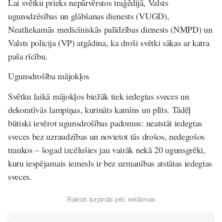
Lai svētku prieks nepārvērstos traģēdijā, Valsts
ugunsdzēsības un glābšanas dienests (VUGD),
Neatliekamās medicīniskās palīdzības dienests (NMPD) un
Valsts policija (VP) atgādina, ka droši svētki sākas ar katra
paša rīcību.
Ugunsdrošība mājokļos
Svētku laikā mājokļos biežāk tiek iedegtas sveces un
dekoratīvās lampiņas, kurināts kamīns un plīts. Tādēļ
būtiski ievērot ugunsdrošības padomus: neatstāt iedegtas
sveces bez uzraudzības un novietot tās drošos, nedegošos
traukos – šogad izcēlušies jau vairāk nekā 20 ugunsgrēki,
kuru iespējamais iemesls ir bez uzmanības atstātas iedegtas
sveces.
Raksts turpinās pēc reklāmas