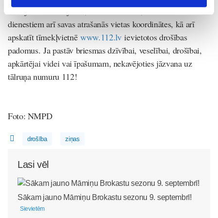
Latvija”. Izmantojot to, var veikt zvanu, vienlaikus nosūtot
dienestiem arī savas atrašanās vietas koordinātes, kā arī
apskatīt tīmekļvietnē
www.112.lv
ievietotos drošības
padomus.
Ja pastāv briesmas dzīvībai, veselībai, drošībai,
apkārtējai videi vai īpašumam, nekavējoties jāzvana uz
tālruņa numuru 112!
Foto: NMPD
drošība
ziņas
Lasi vēl
Sākam jauno Māmiņu Brokastu sezonu 9. septembrī!
Sievietēm