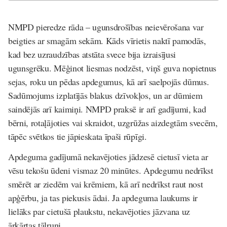
NMPD pieredze rāda – ugunsdrošības neievērošana var
beigties ar smagām sekām. Kāds vīrietis naktī pamodās,
kad bez uzraudzības atstāta svece bija izraisījusi
ugunsgrēku. Mēģinot liesmas nodzēst, viņš guva nopietnus
sejas, roku un pēdas apdegumus, kā arī saelpojās dūmus.
Sadūmojums izplatījās blakus dzīvokļos, un ar dūmiem
saindējās arī kaimiņi. NMPD praksē ir arī gadījumi, kad
bērni, rotaļājoties vai skraidot, uzgrūžas aizdegtām svecēm,
tāpēc svētkos tie jāpieskata īpaši rūpīgi.
Apdeguma gadījumā nekavējoties jādzesē cietusī vieta ar
vēsu tekošu ūdeni vismaz 20 minūtes. Apdegumu nedrīkst
smērēt ar ziedēm vai krēmiem, kā arī nedrīkst raut nost
apģērbu, ja tas piekusis ādai. Ja apdeguma laukums ir
lielāks par cietušā plaukstu, nekavējoties jāzvana uz
ārkārtas tālruni.