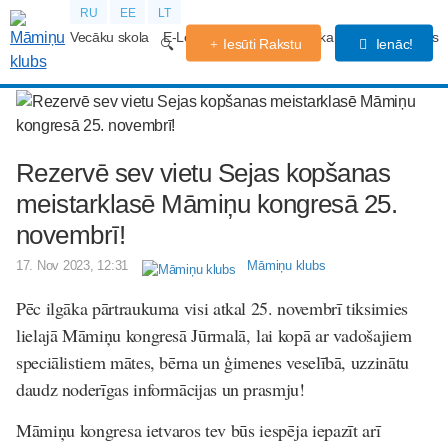
RU
EE
LT
Vecāku skola
E-Lekcijas
Grūtniecības kalendārs
Forums
Iesūti Rakstu
Ienāc!
Rezervē sev vietu Sejas kopšanas
meistarklasē Māmiņu kongresā 25.
novembrī!
17. Nov 2023, 12:31
Māmiņu klubs
Pēc ilgāka pārtraukuma visi atkal 25. novembrī tiksimies
lielajā Māmiņu kongresā Jūrmalā, lai kopā ar vadošajiem
speciālistiem mātes, bērna un ģimenes veselībā, uzzinātu
daudz noderīgas informācijas un prasmju!
Māmiņu kongresa ietvaros tev būs iespēja iepazīt arī