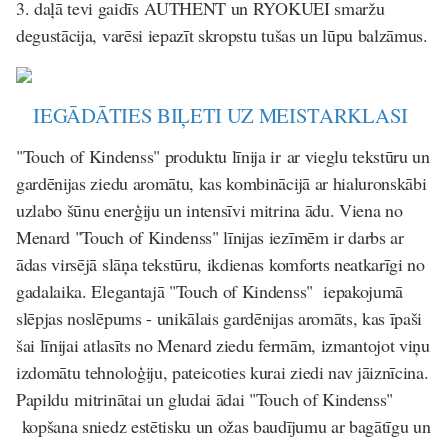
3. daļā
tevi gaidīs AUTHENT un RYOKUEI smaržu
degustācija, varēsi iepazīt skropstu tušas un lūpu balzāmus.
IEGĀDĀTIES BIĻETI UZ MEISTARKLASI
"Touch of Kindenss" produktu līnija ir ar vieglu tekstūru un
gardēnijas ziedu aromātu, kas kombinācijā ar hialuronskābi
uzlabo šūnu enerģiju un intensīvi mitrina ādu. Viena no
Menard "Touch of Kindenss" līnijas iezīmēm ir darbs ar
ādas virsējā slāņa tekstūru, ikdienas komforts neatkarīgi no
gadalaika. Elegantajā "Touch of Kindenss" iepakojumā
slēpjas noslēpums - unikālais gardēnijas aromāts, kas īpaši
šai līnijai atlasīts no Menard ziedu fermām, izmantojot viņu
izdomātu tehnoloģiju, pateicoties kurai ziedi nav jāiznīcina.
Papildu mitrinātai un gludai ādai "Touch of Kindenss"
kopšana sniedz estētisku un ožas baudījumu ar bagātīgu un