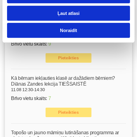
Vecāku skola
Ļaut atlasi
Emocionālā un psiholoģiskā sagatavošanās
dzemdībām kopā ar Diānu Zandi tiešsaistē ZOOM.US
Noraidīt
11.08 10:00-12:00
Brīvo vietu skaits:
9
Pieteikties
Kā bērnam iekļauties klasē ar dažādiem bērniem?
Diānas Zandes lekcija TIEŠSAISTĒ
11.08 12:30-14:30
Brīvo vietu skaits:
7
Pieteikties
Topošo un jauno māmiņu lutināšanas programma ar