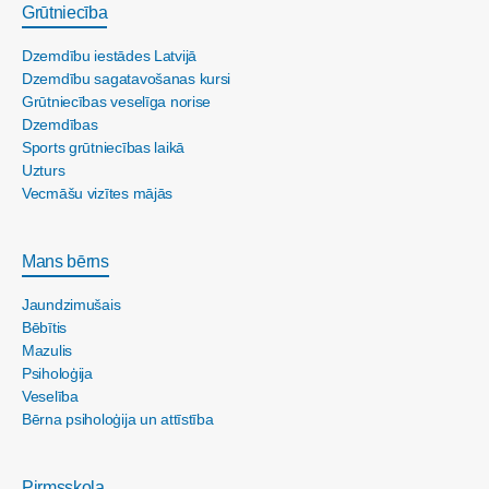
Grūtniecība
Dzemdību iestādes Latvijā
Dzemdību sagatavošanas kursi
Grūtniecības veselīga norise
Dzemdības
Sports grūtniecības laikā
Uzturs
Vecmāšu vizītes mājās
Mans bērns
Jaundzimušais
Bēbītis
Mazulis
Psiholoģija
Veselība
Bērna psiholoģija un attīstība
Pirmsskola