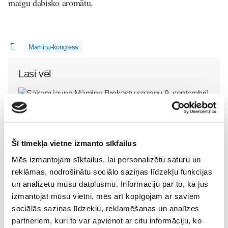
maigu dabisko aromātu.
Māmiņu-kongress
Lasi vēl
Sākam jauno Māmiņu Brokastu sezonu 9. septembrī!
Sievietēm
09. Aug 19:00
Šī tīmekļa vietne izmanto sīkfailus
Mēs izmantojam sīkfailus, lai personalizētu saturu un
reklāmas, nodrošinātu sociālo saziņas līdzekļu funkcijas
un analizētu mūsu datplūsmu. Informāciju par to, kā jūs
Kļūsti par Freemore
izmantojat mūsu vietni, mēs arī kopīgojam ar saviem
Dāmu Projekts 2026 -
produktu testētāju!
sociālās saziņas līdzekļu, reklamēšanas un analīzes
Sieviešu iedvesmas
Sievietēm
partneriem, kuri to var apvienot ar citu informāciju, ko