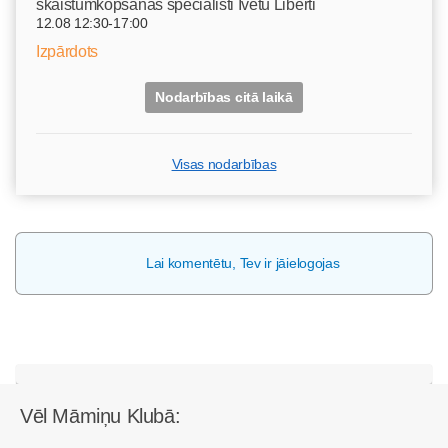
skaistumkopšanas speciālisti Ivetu Liberti
12.08 12:30-17:00
Izpārdots
Nodarbības citā laikā
Visas nodarbības
Lai komentētu, Tev ir jāielogojas
Vēl Māmiņu Klubā: