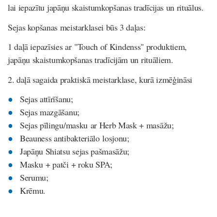
lai iepazītu japāņu skaistumkopšanas tradīcijas un rituālus.
Sejas kopšanas meistarklasei būs 3 daļas:
1 daļā
iepazīsies ar "Touch of Kindenss" produktiem,
japāņu skaistumkopšanas tradīcijām un rituāliem.
2. daļā
sagaida praktiskā meistarklase, kurā izmēģināsi
Sejas attīrīšanu;
Sejas mazgāšanu;
Sejas pīlingu/masku ar Herb Mask + masāžu;
Beauness antibakteriālo losjonu;
Japāņu Shiatsu sejas pašmasāžu;
Masku + patči + roku SPA;
Serumu;
Krēmu.