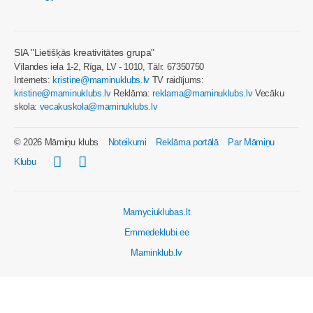
SIA "Lietišķās kreativitātes grupa"
Vīlandes iela 1-2, Rīga, LV - 1010, Tālr. 67350750
Internets:
kristine@maminuklubs.lv
TV raidījums:
kristine@maminuklubs.lv
Reklāma:
reklama@maminuklubs.lv
Vecāku
skola:
vecakuskola@maminuklubs.lv
© 2026 Māmiņu klubs
Noteikumi
Reklāma portālā
Par Māmiņu
Klubu
Mamyciuklubas.lt
Emmedeklubi.ee
Maminklub.lv