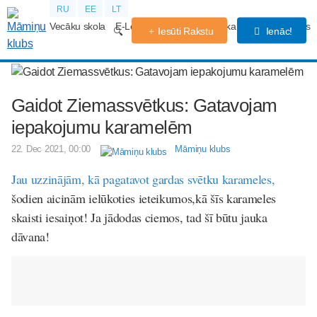
RU
EE
LT
Vecāku skola
E-Lekcijas
Grūtniecības kalendārs
Forums
Iesūti Rakstu
Ienāc!
Gaidot Ziemassvētkus: Gatavojam
iepakojumu karamelēm
22. Dec 2021, 00:00
Māmiņu klubs
Jau uzzinājām, kā pagatavot gardas svētku karameles,
šodien aicinām ielūkoties ieteikumos,kā šīs karameles
skaisti iesaiņot! Ja jādodas ciemos, tad šī būtu jauka
dāvana!