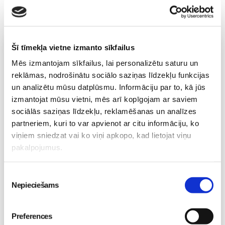
Šī tīmekļa vietne izmanto sīkfailus
Vecāku skola
Mēs izmantojam sīkfailus, lai personalizētu saturu un
Topošo un jauno māmiņu lutināšanas programma ar
reklāmas, nodrošinātu sociālo saziņas līdzekļu funkcijas
skaistumkopšanas speciālisti Ivetu Liberti
07.08 15:15-17:00
un analizētu mūsu datplūsmu. Informāciju par to, kā jūs
izmantojat mūsu vietni, mēs arī kopīgojam ar saviem
Izpārdots
sociālās saziņas līdzekļu, reklamēšanas un analīzes
Nodarbības citā laikā
partneriem, kuri to var apvienot ar citu informāciju, ko
viņiem sniedzat vai ko viņi apkopo, kad lietojat viņu
pakalpojumus.
Vaksācija topošajām un jaunajām māmiņām
07.08 16:30-17:00
Piekrišanas
Izpārdots
Nepieciešams
izvēle
Nodarbības citā laikā
Preferences