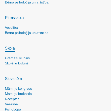
Bērna psiholoģija un attīstība
Pirmsskola
Veselība
Bērna psiholoģija un attīstība
Skola
Grāmatu klubiņš
Skolēnu klubiņš
Sievietēm
Māmiņu kongress
Māmiņu brokastis
Receptes
Veselība
Psiholoģija