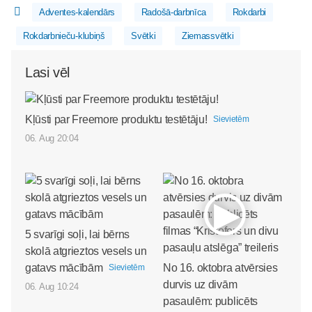
Adventes-kalendārs
Radošā-darbnīca
Rokdarbi
Rokdarbnieču-klubiņš
Svētki
Ziemassvētki
Lasi vēl
Kļūsti par Freemore produktu testētāju!
Sievietēm
06. Aug 20:04
5 svarīgi soļi, lai bērns
skolā atgrieztos vesels un
gatavs mācībām
No 16. oktobra atvērsies
Sievietēm
durvis uz divām
06. Aug 10:24
pasaulēm: publicēts