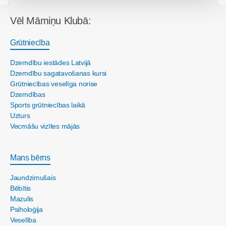
Vēl Māmiņu Klubā:
Grūtniecība
Dzemdību iestādes Latvijā
Dzemdību sagatavošanas kursi
Grūtniecības veselīga norise
Dzemdības
Sports grūtniecības laikā
Uzturs
Vecmāšu vizītes mājās
Mans bērns
Jaundzimušais
Bēbītis
Mazulis
Psiholoģija
Veselība