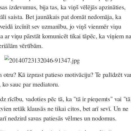
sas izdevumus, bija tas, ka viņš vēlējās apzināties,
rāli saista. Bet jaunākais pat domāt nedomāja, ka
 veidā izcīnīt sev uzmanību, jo viņš vienmēr viņu
a ar viņu pārstāt komunicēt tikai tāpēc, ka viņiem n
eriālām vērtībām.
 otru? Kā izprast patieso motivāciju? Te palīdzēt va
, ko sauc par mediatoru.
dz rīcību, vadoties pēc tā, ka "tā ir pieņemts" vai "tā
vien retāk klausās ne tikai citos, bet arī sevī. Un ne
t arī nedzird savas patiesās vēlmes un nodomus.