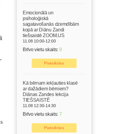
ā
Emocionālā un
psiholoģiskā
sagatavošanās dzemdībām
kopā ar Diānu Zandi
tiešsaistē ZOOM.US
i
11.08 10:00-12:00
Brīvo vietu skaits:
9
,
Pieteikties
Kā bērnam iekļauties klasē
ar dažādiem bērniem?
Diānas Zandes lekcija
TIEŠSAISTĒ
11.08 12:30-14:30
Brīvo vietu skaits:
7
as
Pieteikties