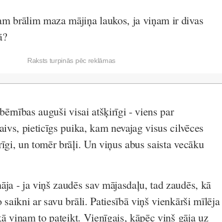
m brālim maza mājiņa laukos, ja viņam ir divas
ā?
Raksts turpinās pēc reklāmas
 bērnības auguši visai atšķirīgi - viens par
aivs, pieticīgs puika, kam nevajag visus cilvēces
rīgi, un tomēr brāļi. Un viņus abus saista vecāku
āja - ja viņš zaudēs sav mājasdaļu, tad zaudēs, kā
 saikni ar savu brāli. Patiesībā viņš vienkārši mīlēja
 kā viņam to pateikt. Vienīgais, kāpēc viņš gāja uz