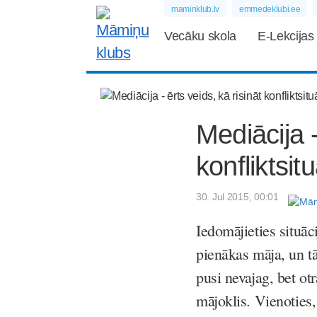
maminklub.lv
emmedeklubi.ee
Vecāku skola
E-Lekcijas
Mediācija -
konfliktsit
30. Jul 2015, 00:01
Iedomājieties situāc
pienākas māja, un t
pusi nevajag, bet otr
mājoklis. Vienoties