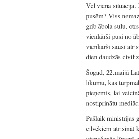
Vēl viena situācija.
J
pusēm? Viss nemaz n
grib ābola sulu, otr
vienkārši pusi no āb
vienkārši sausi atri
dien daudzās civiliz
Šogad, 22.maijā Lat
likumu, kas turpmāk
pieņemts, lai veicin
nostiprinātu mediāc
Pašlaik ministrijas 
cilvēkiem atrisināt k
vienošanās līmenī, 