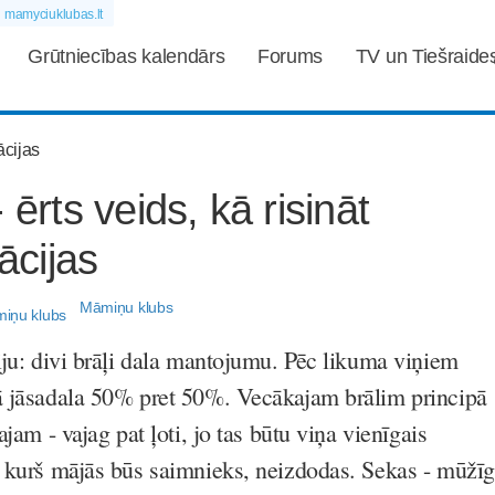
mamyciuklubas.lt
Grūtniecības kalendārs
Forums
TV un Tiešraide
 ērts veids, kā risināt
uācijas
Māmiņu klubs
iju: divi brāļi dala mantojumu. Pēc likuma viņiem
ā jāsadala 50% pret 50%. Vecākajam brālim principā
ajam - vajag pat ļoti, jo tas būtu viņa vienīgais
, kurš mājās būs saimnieks, neizdodas. Sekas - mūžīg