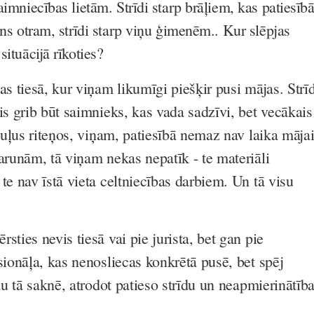
saimniecības lietām. Strīdi starp brāļiem, kas patiesīb
iens otram, strīdi starp viņu ģimenēm.. Kur slēpjas
situācijā rīkoties?
as tiesā, kur viņam likumīgi piešķir pusi mājas. Strīd
is grib būt saimnieks, kas vada sadzīvi, bet vecākais
nguļus riteņos, viņam, patiesībā nemaz nav laika mājai
arunām, tā viņam nekas nepatīk - te materiāli
te nav īstā vieta celtniecības darbiem. Un tā visu
sties nevis tiesā vai pie jurista, bet gan pie
sionāļa, kas nenosliecas konkrētā pusē, bet spēj
jau tā saknē, atrodot patieso strīdu un neapmierinātīb