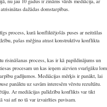
ijā, nu jau 10 gadus ir zināms vārds mediācija, ar
k atrisinātas dažādas domstarpības.
tīgs process, kurā konfliktējošās puses ar neitrālas
dzību, pašas mēģina atrast konstruktīvu konflikta
tu risināšanas process, kas ir kā papildinājums un
va tiesas procesam un kas ieņem aizvien svarīgāku lo
rpību gadījumos. Mediācijas mērķis ir panākt, lai
 puse panāktu uz savām interesēm vērstu rezultātu.
āju. Ar mediācijas palīdzību konflikts var tikt
kā vai arī no tā var izvairīties pavisam.