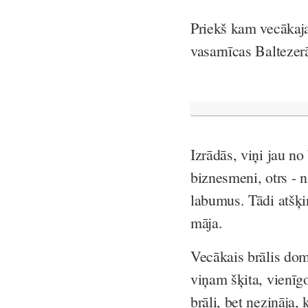
Priekš kam vecākaja
vasarnīcas Baltezer
Izrādās, viņi jau no
biznesmeni, otrs - n
labumus. Tādi atšķi
māja.
Vecākais brālis dom
viņam šķita, vienīgo
brāli, bet nezināja,