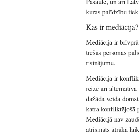
Pasaulē, un arī Latv
kuras palīdzību tie
Kas ir mediācija?
Mediācija ir brīvprā
trešās personas palī
risinājumu.
Mediācija ir konflik
reizē arī alternatī
dažāda veida domsta
katra konfliktējošā
Mediācijā nav zaudēt
atrisināts ātrākā lai