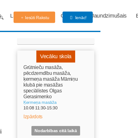
s
Labdarības fonds
Gaidības
Jaundzimušais
Iesūti Rakstu
Ienāc!
Vecāku skola
Grūtnieču masāža,
pēcdzemdību masāža,
ķermeņa masāža Māmiņu
klubā pie masāžas
speciālistes Olgas
Gerasimenko
Ķermeņa masāža
10.08 11:30-15:30
Izpārdots
i
Nodarbības citā laikā