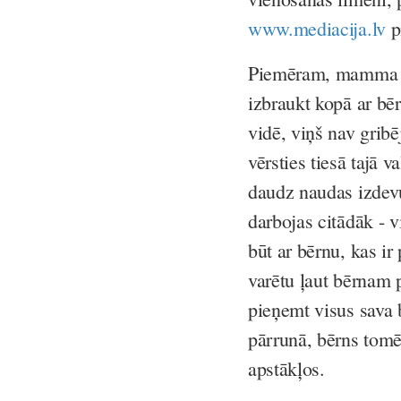
www.mediacija.lv
p
Piemēram, mamma ar
izbraukt kopā ar bērn
vidē, viņš nav gribē
vērsties tiesā tajā 
daudz naudas izdevu
darbojas citādāk -
būt ar bērnu, kas i
varētu ļaut bērnam p
pieņemt visus sava 
pārrunā, bērns tomēr
apstākļos.