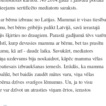
ieejams sertificēto mediatoru saraksts.
 bērnu izbrauc no Latijas. Mammai ir visas tiesība
u, bet bērns gribējis palikt Latvijā, savā ierastajā
jis šķirties no draugiem. Parastā gadījumā tēvs varēt
valstī, kurp devusies mamma ar bērnu, bet tas prasītu
mu, kā arī - daudz laika. Savukārt, mediators
 viņa uzdevums bija noskaidrot, kāpēc mamma vēlas
r patiesais izbraukšanas iemesls. Izrādās, ka mamma
alikt, bet baidās zaudēt mātes varu, viņa vēlas
bērna dzīves svarīgos lēmumus. Un, ja to visu
 var dzīvot un atrasties viņam ērtos, ierastos