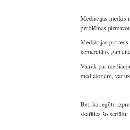
Mediācijas mērķis n
problēmas pirmavota
Mediācijas process 
komerciālo, gan cita
Vairāk par mediāciju
mediatoriem, var uz
Bet, lai iegūtu izpr
skatīties šo seriālu: