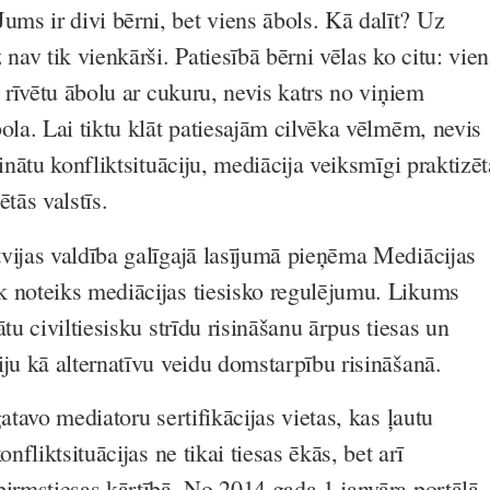
ums ir divi bērni, bet viens ābols. Kā dalīt? Uz
av tik vienkārši. Patiesībā bērni vēlas ko citu: vien
s rīvētu ābolu ar cukuru, nevis katrs no viņiem
ola. Lai tiktu klāt patiesajām cilvēka vēlmēm, nevis
sinātu konfliktsituāciju, mediācija veiksmīgi praktizēt
ētās valstīs.
vijas valdība
galīgajā lasījumā pieņēma Mediācijas
 noteiks mediācijas tiesisko regulējumu. Likums
ātu civiltiesisku strīdu risināšanu ārpus tiesas un
iju kā alternatīvu veidu domstarpību risināšanā.
gatavo mediatoru sertifikācijas vietas, kas ļautu
onfliktsituācijas ne tikai tiesas ēkās, bet arī
pirmstiesas kārtībā. No 2014.gada 1.janvāra portālā