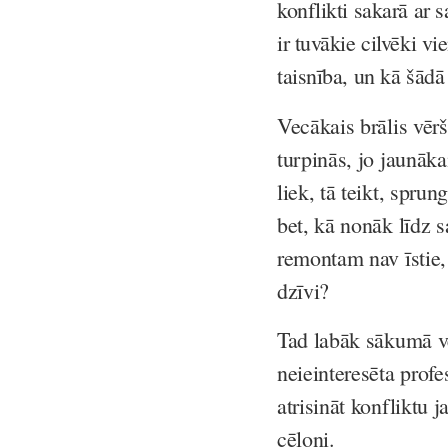
konflikti sakarā ar 
ir tuvākie cilvēki v
taisnība, un kā šādā 
Vecākais brālis vērš
turpinās, jo jaunāka
liek, tā teikt, spru
bet, kā nonāk līdz s
remontam nav īstie, 
dzīvi?
Tad labāk sākumā vēr
neieinteresēta profe
atrisināt konfliktu 
cēloni.