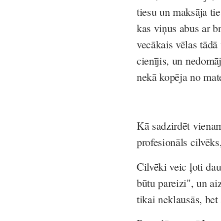
tiesu un maksāja tie
kas viņus abus ar b
vecākais vēlas tādā
cienījis, un nedomāj
nekā kopēja no mat
Kā sadzirdēt vienam
profesionāls cilvēks
Cilvēki veic ļoti dau
būtu pareizi", un aiz
tikai neklausās, be