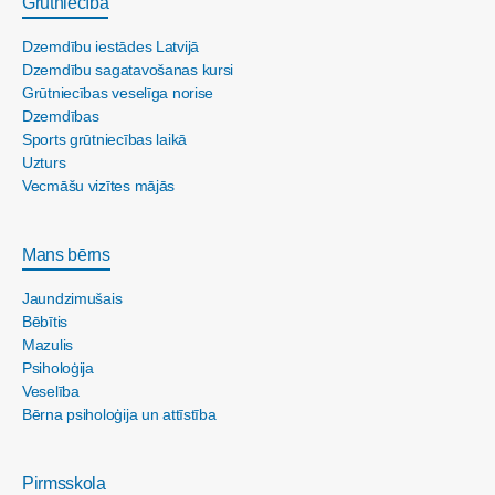
Grūtniecība
Dzemdību iestādes Latvijā
Dzemdību sagatavošanas kursi
Grūtniecības veselīga norise
Dzemdības
Sports grūtniecības laikā
Uzturs
Vecmāšu vizītes mājās
Mans bērns
Jaundzimušais
Bēbītis
Mazulis
Psiholoģija
Veselība
Bērna psiholoģija un attīstība
Pirmsskola