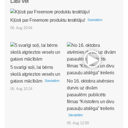
Lasi vēl
Kļūsti par Freemore produktu testētāju!
Sievietēm
06. Aug 20:04
5 svarīgi soļi, lai bērns
skolā atgrieztos vesels un
gatavs mācībām
No 16. oktobra atvērsies
Sievietēm
durvis uz divām
06. Aug 10:24
pasaulēm: publicēts
filmas “Kristofers un divu
pasauļu atslēga” treileris
Sievietēm
05. Aug 12:00