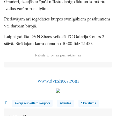
Granieri, izceļās ar īpaši mīkstu dabīgo ādu un komfortu.
Izcilas garām pastaigām.
Piedāvājam arī iegādāties kurpes svinīgākiem pasākumiem
vai darbam birojā.
Laipni gaidīta DVN Shoes veikalā TC Galerija Centrs 2.
stāvā. Strādajam katru dienu no 10:00 līdz 21:00.
Raksts turpinās pēc reklāmas
www.dvnshoes.com
Akcijas-un-atlaižu-kuponi
Atlaides
Skaistums