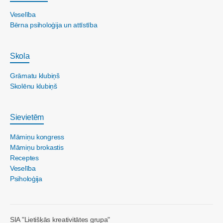
Veselība
Bērna psiholoģija un attīstība
Skola
Grāmatu klubiņš
Skolēnu klubiņš
Sievietēm
Māmiņu kongress
Māmiņu brokastis
Receptes
Veselība
Psiholoģija
SIA "Lietišķās kreativitātes grupa"