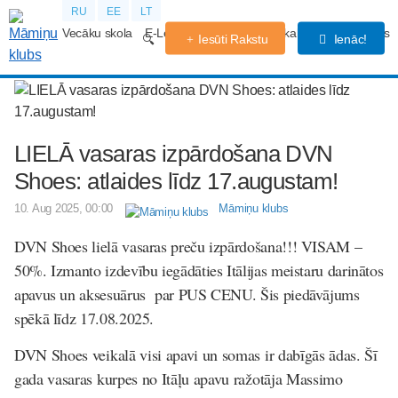
RU
EE
LT
Vecāku skola
E-Lekcijas
Grūtniecības kalendārs
Forums
Iesūti Rakstu
Ienāc!
LIELĀ vasaras izpārdošana DVN
Shoes: atlaides līdz 17.augustam!
10. Aug 2025, 00:00
Māmiņu klubs
DVN Shoes lielā vasaras preču izpārdošana!!! VISAM –
50%. Izmanto izdevību iegādāties Itālijas meistaru darinātos
apavus un aksesuārus par PUS CENU. Šis piedāvājums
spēkā līdz 17.08.2025.
DVN Shoes veikalā visi apavi un somas ir dabīgās ādas. Šī
gada vasaras kurpes no Itāļu apavu ražotāja Massimo