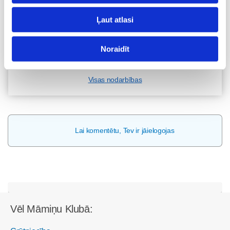
11.08 12:30-14:30
Ļaut atlasi
Brīvo vietu skaits:
7
Pieteikties
Noraidīt
Visas nodarbības
Lai komentētu, Tev ir jāielogojas
Vēl Māmiņu Klubā: